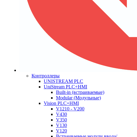
Контроллеры
UNISTREAM PLC
UniStream PLC+HMI
Built-in (встраиваемые)
Modular (Модульные)
Vision PLC+HMI
V1210 - V200
V430
V350
V130
V120
Встраиваемые модули ввода/