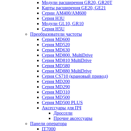
Модули расширения GR20, GR20T
Карты расширения GE20, GE21
Серии AM400/AM600
Серия H3U
Модули GL10, GR10
Серия H5U
Преобразователи частоты
Серия MD600
Серия MD520
Серия MD630
Серия MD800. MultiDrive
Серия MD810 MultiDrive
Серия MD580
Серия MD880 MultiDrive
Серия CS710 (крановый привод)
Серия MD200
Серия MD290
Серия MD310
Серия MD500
Серия MD500 PLUS
Аксессуары для ПЧ
Дроссели
Прочие аксессуары
Панели оператора
IT7000