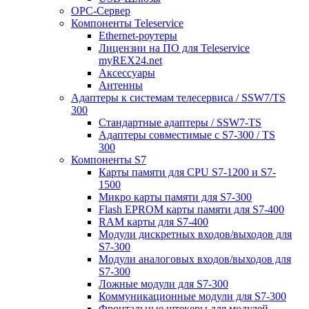
ОРС-Сервер
Компоненты Teleservice
Ethernet-роутеры
Лицензии на ПО для Teleservice
myREX24.net
Аксессуары
Антенны
Адаптеры к системам телесервиса / SSW7/TS
300
Стандартные адаптеры / SSW7-TS
Адаптеры совместимые с S7-300 / TS
300
Компоненты S7
Карты памяти для CPU S7-1200 и S7-
1500
Микро карты памяти для S7-300
Flash EPROM карты памяти для S7-400
RAM карты для S7-400
Модули дискретных входов/выходов для
S7-300
Модули аналоговых входов/выходов для
S7-300
Ложные модули для S7-300
Коммуникационные модули для S7-300
Фронтальные штекеры для модулей