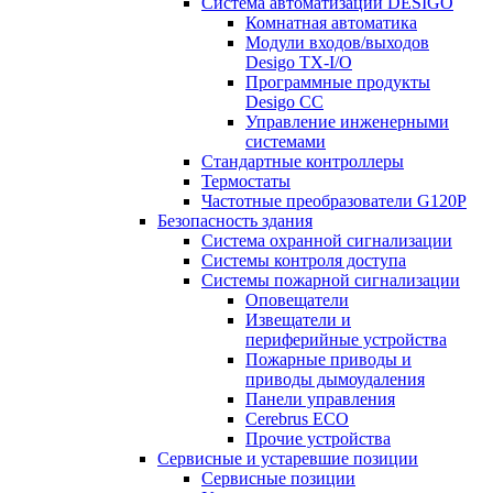
Система автоматизации DESIGO
Комнатная автоматика
Модули входов/выходов
Desigo TX-I/O
Программные продукты
Desigo CC
Управление инженерными
системами
Стандартные контроллеры
Термостаты
Частотные преобразователи G120P
Безопасность здания
Система охранной сигнализации
Системы контроля доступа
Системы пожарной сигнализации
Оповещатели
Извещатели и
периферийные устройства
Пожарные приводы и
приводы дымоудаления
Панели управления
Cerebrus ECO
Прочие устройства
Сервисные и устаревшие позиции
Сервисные позиции