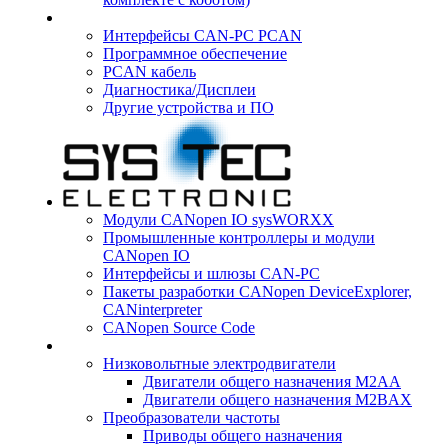
Интерфейсы CAN-PC PCAN
Программное обеспечение
PCAN кабель
Диагностика/Дисплеи
Другие устройства и ПО
Модули CANopen IO sysWORXX
Промышленные контроллеры и модули
CANopen IO
Интерфейсы и шлюзы CAN-PC
Пакеты разработки CANopen DeviceExplorer,
CANinterpreter
CANopen Source Code
Низковольтные электродвигатели
Двигатели общего назначения M2AA
Двигатели общего назначения M2BAX
Преобразователи частоты
Приводы общего назначения