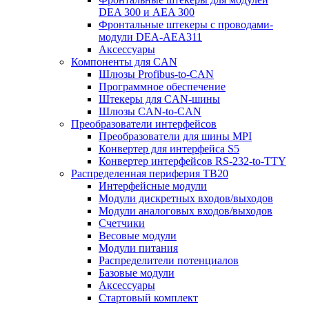
DEA 300 и AEA 300
Фронтальные штекеры с проводами-
модули DEA-AEA311
Аксессуары
Компоненты для CAN
Шлюзы Profibus-to-CAN
Программное обеспечение
Штекеры для CAN-шины
Шлюзы CAN-to-CAN
Преобразователи интерфейсов
Преобразователи для шины MPI
Конвертер для интерфейса S5
Конвертер интерфейсов RS-232-to-TTY
Распределенная периферия TB20
Интерфейсные модули
Модули дискретных входов/выходов
Модули аналоговых входов/выходов
Счетчики
Весовые модули
Модули питания
Распределители потенциалов
Базовые модули
Аксесcуары
Стартовый комплект