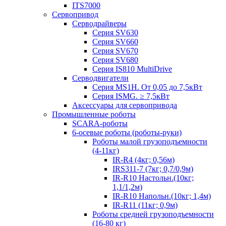
ITS7000
Сервопривод
Серводрайверы
Серия SV630
Серия SV660
Серия SV670
Серия SV680
Серия IS810 MultiDrive
Серводвигатели
Серия MS1H. От 0,05 до 7,5кВт
Серия ISMG. ≥ 7,5кВт
Аксессуары для сервопривода
Промышленные роботы
SCARA-роботы
6-осевые роботы (роботы-руки)
Роботы малой грузоподъемности
(4-11кг)
IR-R4 (4кг; 0,56м)
IRS311-7 (7кг; 0,7/0,9м)
IR-R10 Настольн.(10кг;
1,1/1,2м)
IR-R10 Напольн.(10кг; 1,4м)
IR-R11 (11кг; 0,9м)
Роботы средней грузоподъемности
(16-80 кг)