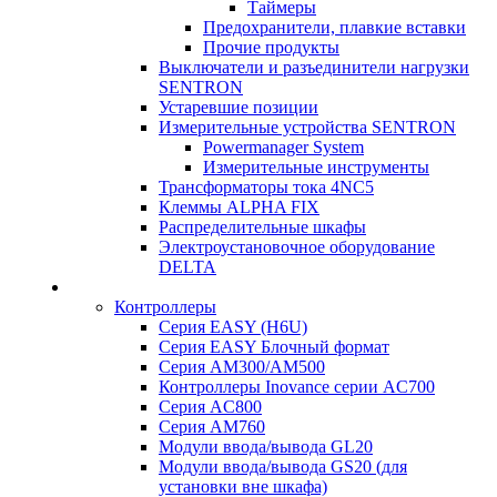
Таймеры
Предохранители, плавкие вставки
Прочие продукты
Выключатели и разъединители нагрузки
SENTRON
Устаревшие позиции
Измерительные устройства SENTRON
Powermanager System
Измерительные инструменты
Трансформаторы тока 4NC5
Клеммы ALPHA FIX
Распределительные шкафы
Электроустановочное оборудование
DELTA
Контроллеры
Серия EASY (H6U)
Серия EASY Блочный формат
Серия AM300/AM500
Контроллеры Inovance серии AC700
Серия AC800
Серия AM760
Модули ввода/вывода GL20
Модули ввода/вывода GS20 (для
установки вне шкафа)