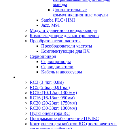
вывода
Дополнительные
коммуникационные модули
Samba PLC+HMI
Jazz, M91
Модули удаленного ввода/вывода
Комплектующие для контроллеров
Преобразователи частоты
Преобразователи частоты
Комплектующие для ПЧ
Сервопривод
Сервоприводы
Серводвигатели
Кабель и аксессуары
RC3 (3-4кг; 0,8м)
RC5 (5-6кг; 0,915кг)
RC10 (10-12кг; 1300мм)
RC16 (16-18кг; 950мм)
RC20 (20-23кг; 1750мм)
RC30 (30-33кг; 1300мм)
Пульт оператора RC
Программное обеспечение ПУЛЬС
Контроллер для коботов RC (поставляется в
комплекте с коботом)