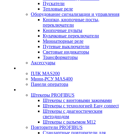
Пускатели
Тепловые реле
Оборудование сигнализации и управления
Кнопки, кнопочные посты,
переключатели
Кнопочные пульты
Кулачковые переключатели
Миниатюрные реле
Путевые выключатели
Световые индикаторы
Трансформаторы
Аксессуары
ПЛК MAS200
Мини-РСУ MAS400
Панели оператора
Штекеры PROFIBUS
Штекеры с винтовыми зажимами
Штекеры с технологией Easy connect
Штекеры с диагностическим
светодиодом
Штекеры с разъемом М12
Повторители PROFIBUS
Стандартные повторители для