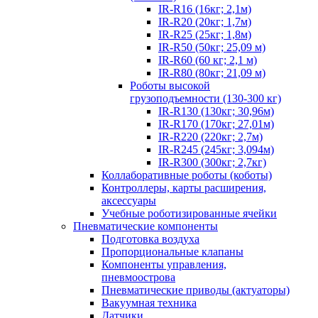
IR-R16 (16кг; 2,1м)
IR-R20 (20кг; 1,7м)
IR-R25 (25кг; 1,8м)
IR-R50 (50кг; 25,09 м)
IR-R60 (60 кг; 2,1 м)
IR-R80 (80кг; 21,09 м)
Роботы высокой
грузоподъемности (130-300 кг)
IR-R130 (130кг; 30,96м)
IR-R170 (170кг; 27,01м)
IR-R220 (220кг; 2,7м)
IR-R245 (245кг; 3,094м)
IR-R300 (300кг; 2,7кг)
Коллаборативные роботы (коботы)
Контроллеры, карты расширения,
аксессуары
Учебные роботизированные ячейки
Пневматические компоненты
Подготовка воздуха
Пропорциональные клапаны
Компоненты управления,
пневмоострова
Пневматические приводы (актуаторы)
Вакуумная техника
Датчики