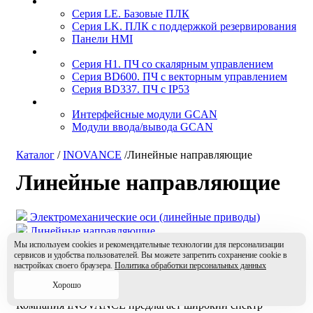
Серия LE. Базовые ПЛК
Серия LK. ПЛК с поддержкой резервирования
Панели HMI
Серия H1. ПЧ со скалярным управлением
Серия BD600. ПЧ с векторным управлением
Серия BD337. ПЧ с IP53
Интерфейсные модули GCAN
Модули ввода/вывода GCAN
Каталог
/
INOVANCE
/
Линейные направляющие
Линейные направляющие
Электромеханические оси (линейные приводы)
Линейные направляющие
ШВП
Мы используем cookies и рекомендательные технологии для персонализации
сервисов и удобства пользователей. Вы можете запретить сохранение cookie в
настройках своего браузера.
Политика обработки персональных данных
Описание
Загрузки
Хорошо
Компания INOVANCE предлагает широкий спектр