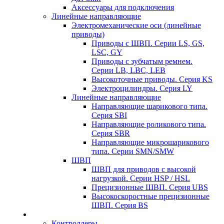
Аксессуары для подключения
Линейные направляющие
Электромеханические оси (линейные
приводы)
Приводы с ШВП. Серии LS, GS,
LSC, GY
Приводы с зубчатым ремнем.
Серии LB, LBC, LEB
Высокоточные приводы. Серия KS
Электроцилиндры. Серия LY
Линейные направляющие
Направляющие шарикового типа.
Серия SBI
Направляющие роликового типа.
Серия SBR
Направляющие микрошарикового
типа. Серии SMN/SMW
ШВП
ШВП для приводов с высокой
нагрузкой. Серии HSP / HSL
Прецизионные ШВП. Серия UBS
Высокоскоростные прецизионные
ШВП. Серия BS
Контроллеры