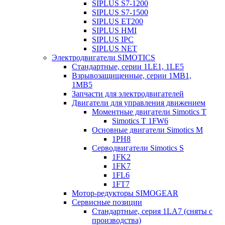
SIPLUS S7-1200
SIPLUS S7-1500
SIPLUS ET200
SIPLUS HMI
SIPLUS IPC
SIPLUS NET
Электродвигатели SIMOTICS
Стандартные, серии 1LE1, 1LE5
Взрывозащищенные, серии 1MB1,
1MB5
Запчасти для электродвигателей
Двигатели для управления движением
Моментные двигатели Simotics T
Simotics T 1FW6
Основные двигатели Simotics M
1PH8
Серводвигатели Simotics S
1FK2
1FK7
1FL6
1FT7
Мотор-редукторы SIMOGEAR
Сервисные позиции
Стандартные, серия 1LA7 (сняты с
производства)