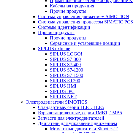
Промышленное сетевое оборудовани
Кабельная продукция
Прочие продукты
Система управления движением SIMOTION
Система управления процессом SIMATIC PCS
Системы идентификации
Прочие продукты
Прочие продукты
Сервисные и устаревшие позиции
SIPLUS extreme
SIPLUS LOGO!
SIPLUS S7-300
SIPLUS S7-400
SIPLUS S7-1200
SIPLUS S7-1500
SIPLUS ET200
SIPLUS HMI
SIPLUS IPC
SIPLUS NET
Электродвигатели SIMOTICS
Стандартные, серии 1LE1, 1LE5
Взрывозащищенные, серии 1MB1, 1MB5
Запчасти для электродвигателей
Двигатели для управления движением
Моментные двигатели Simotics T