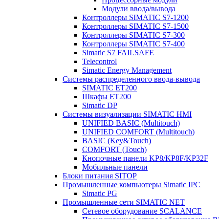
Модули ввода/вывода
Контроллеры SIMATIC S7-1200
Контроллеры SIMATIC S7-1500
Контроллеры SIMATIC S7-300
Контроллеры SIMATIC S7-400
Simatic S7 FAILSAFE
Telecontrol
Simatic Energy Management
Системы распределенного ввода-вывода
SIMATIC ET200
Шкафы ET200
Simatic DP
Системы визуализации SIMATIC HMI
UNIFIED BASIC (Multitouch)
UNIFIED COMFORT (Multitouch)
BASIC (Key&Touch)
COMFORT (Touch)
Кнопочные панели KP8/KP8F/KP32F
Мобильные панели
Блоки питания SITOP
Промышленные компьютеры Simatic IPC
Simatic PG
Промышленные сети SIMATIC NET
Сетевое оборудование SCALANCE