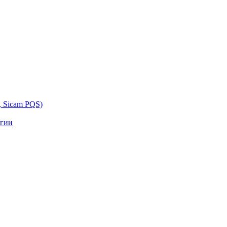
, Sicam PQS)
ргии