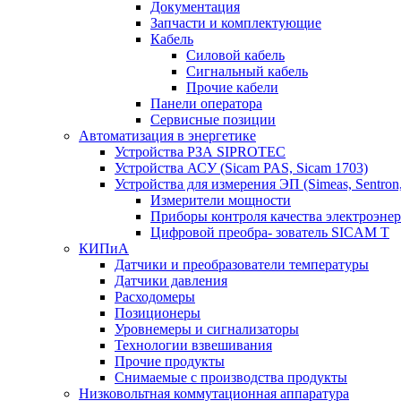
Документация
Запчасти и комплектующие
Кабель
Силовой кабель
Сигнальный кабель
Прочие кабели
Панели оператора
Сервисные позиции
Автоматизация в энергетике
Устройства РЗА SIPROTEC
Устройства АСУ (Sicam PAS, Sicam 1703)
Устройства для измерения ЭП (Simeas, Sentron
Измерители мощности
Приборы контроля качества электроэне
Цифровой преобра- зователь SICAM T
КИПиА
Датчики и преобразователи температуры
Датчики давления
Расходомеры
Позиционеры
Уровнемеры и сигнализаторы
Технологии взвешивания
Прочие продукты
Снимаемые с производства продукты
Низковольтная коммутационная аппаратура