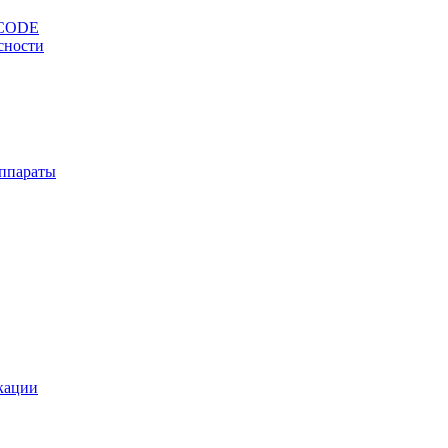
OCODE
сности
ппараты
кации