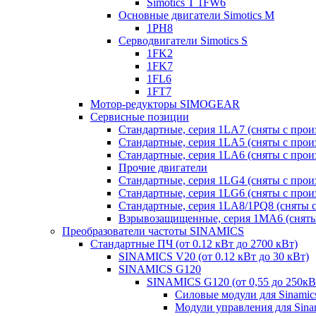
Simotics T 1FW6
Основные двигатели Simotics M
1PH8
Серводвигатели Simotics S
1FK2
1FK7
1FL6
1FT7
Мотор-редукторы SIMOGEAR
Сервисные позиции
Стандартные, серия 1LA7 (сняты с прои
Стандартные, серия 1LA5 (сняты с прои
Стандартные, серия 1LA6 (сняты с прои
Прочие двигатели
Стандартные, серия 1LG4 (сняты с прои
Стандартные, серия 1LG6 (сняты с прои
Стандартные, серия 1LA8/1PQ8 (сняты с
Взрывозащищенные, серия 1MA6 (сняты 
Преобразователи частоты SINAMICS
Стандартные ПЧ (от 0.12 кВт до 2700 кВт)
SINAMICS V20 (от 0.12 кВт до 30 кВт)
SINAMICS G120
SINAMICS G120 (от 0,55 до 250кВ
Силовые модули для Sinamic
Модули управления для Sina