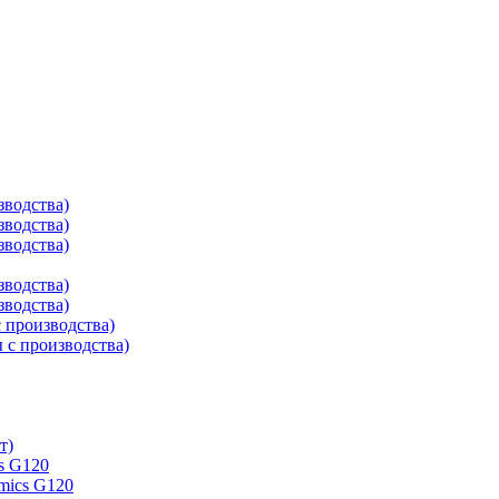
зводства)
зводства)
зводства)
зводства)
зводства)
 производства)
с производства)
т)
s G120
mics G120