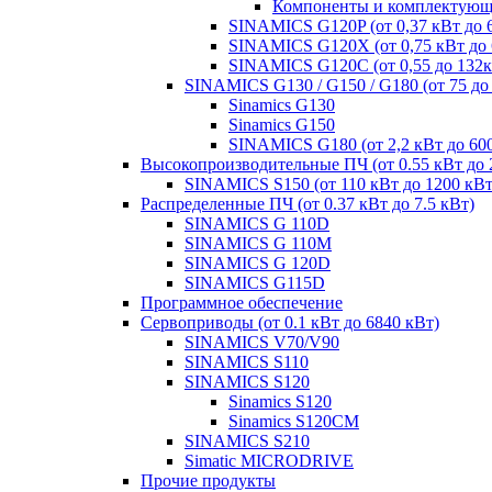
Компоненты и комплектующи
SINAMICS G120P (от 0,37 кВт до 
SINAMICS G120X (от 0,75 кВт до 
SINAMICS G120C (от 0,55 до 132к
SINAMICS G130 / G150 / G180 (от 75 до
Sinamics G130
Sinamics G150
SINAMICS G180 (от 2,2 кВт до 60
Высокопроизводительные ПЧ (от 0.55 кВт до 
SINAMICS S150 (от 110 кВт до 1200 кВт
Распределенные ПЧ (от 0.37 кВт до 7.5 кВт)
SINAMICS G 110D
SINAMICS G 110M
SINAMICS G 120D
SINAMICS G115D
Программное обеспечение
Сервоприводы (от 0.1 кВт до 6840 кВт)
SINAMICS V70/V90
SINAMICS S110
SINAMICS S120
Sinamics S120
Sinamics S120CM
SINAMICS S210
Simatic MICRODRIVE
Прочие продукты