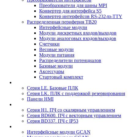
Преобразователи для шины MPI
Конвертер для интерфейса S5
Конвертер интерфейсов RS-232-to-TTY
Распределенная периферия TB20
Интерфейсные модули
Модули дискретных входов/выходов
Модули аналоговых входов/выходов
Счетчики
Весовые модули
Модули питания
Распределители потенциалов
Базовые модули
Аксесcуары
Стартовый комплект
Серия LE. Базовые ПЛК
Серия LK. ПЛК с поддержкой резервирования
Панели HMI
Серия H1. ПЧ со скалярным управлением
Серия BD600. ПЧ с векторным управлением
Серия BD337. ПЧ с IP53
Интерфейсные модули GCAN