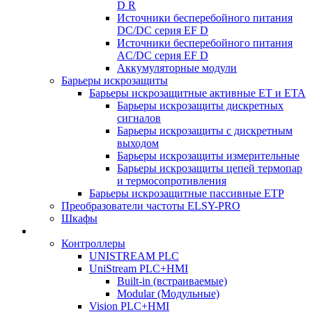
D R
Источники бесперебойного питания
DC/DC серия EF D
Источники бесперебойного питания
AC/DC серия EF D
Аккумуляторные модули
Барьеры искрозащиты
Барьеры искрозащитные активные ET и ETA
Барьеры искрозащиты дискретных
сигналов
Барьеры искрозащиты с дискретным
выходом
Барьеры искрозащиты измерительные
Барьеры искрозащиты цепей термопар
и термосопротивления
Барьеры искрозащитные пассивные ЕТР
Преобразователи частоты ELSY-PRO
Шкафы
Контроллеры
UNISTREAM PLC
UniStream PLC+HMI
Built-in (встраиваемые)
Modular (Модульные)
Vision PLC+HMI