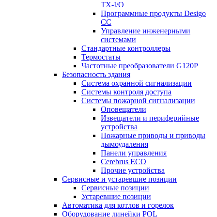
TX-I/O
Программные продукты Desigo
CC
Управление инженерными
системами
Стандартные контроллеры
Термостаты
Частотные преобразователи G120P
Безопасность здания
Система охранной сигнализации
Системы контроля доступа
Системы пожарной сигнализации
Оповещатели
Извещатели и периферийные
устройства
Пожарные приводы и приводы
дымоудаления
Панели управления
Cerebrus ECO
Прочие устройства
Сервисные и устаревшие позиции
Сервисные позиции
Устаревшие позиции
Автоматика для котлов и горелок
Оборудование линейки POL