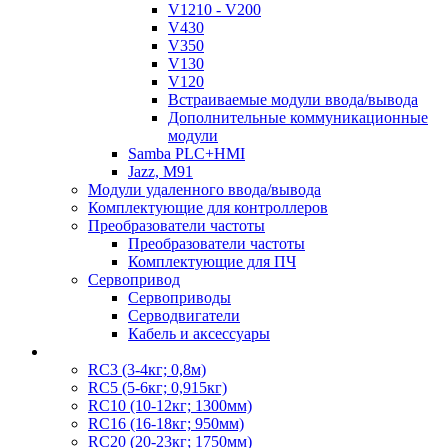
V1210 - V200
V430
V350
V130
V120
Встраиваемые модули ввода/вывода
Дополнительные коммуникационные
модули
Samba PLC+HMI
Jazz, M91
Модули удаленного ввода/вывода
Комплектующие для контроллеров
Преобразователи частоты
Преобразователи частоты
Комплектующие для ПЧ
Сервопривод
Сервоприводы
Серводвигатели
Кабель и аксессуары
RC3 (3-4кг; 0,8м)
RC5 (5-6кг; 0,915кг)
RC10 (10-12кг; 1300мм)
RC16 (16-18кг; 950мм)
RC20 (20-23кг; 1750мм)