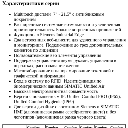
Характеристики серии
Multitouch дисплей 7" - 21,5" с антибликовым
покрытием
Расширенные системные возможности и увеличенная
производительность. Больше встроенных приложений
Функционал Siemens Industrial Edge
Два встроенных веб-клиента для удаленного управления
и мониторинга. Подключение до трех дополнительных
клиентов по лицензии
Пользовательские вэб-элементы управления
Поддержка управления двумя руками, управления в
перчатках, распознавание жестов
Масштабирование и панорамирование текстовой и
графической информации
Вход в систему по RFID. Идентификация по
биометрическим данным SIMATIC Unified Air
Высокая электромагнитная совместимость
Версии с повышенным IP: Unified Comfort PRO (IP65),
Unified Comfort Hygienic (IP69)
Две версии дизайна: с логотипом Siemens и SIMATIC
HMI (алюминиевая рамка серебристого цвета) и без
логотипов (алюминиевая рамка черного цвета)
Comfort
Comfort
Comfort
Comfort
Comfort
Comfort