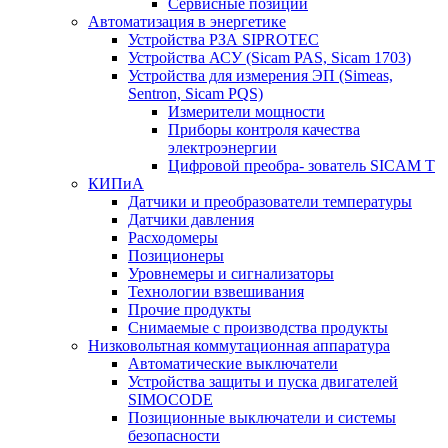
Сервисные позиции
Автоматизация в энергетике
Устройства РЗА SIPROTEC
Устройства АСУ (Sicam PAS, Sicam 1703)
Устройства для измерения ЭП (Simeas,
Sentron, Sicam PQS)
Измерители мощности
Приборы контроля качества
электроэнергии
Цифровой преобра- зователь SICAM T
КИПиА
Датчики и преобразователи температуры
Датчики давления
Расходомеры
Позиционеры
Уровнемеры и сигнализаторы
Технологии взвешивания
Прочие продукты
Снимаемые с производства продукты
Низковольтная коммутационная аппаратура
Автоматические выключатели
Устройства защиты и пуска двигателей
SIMOCODE
Позиционные выключатели и системы
безопасности