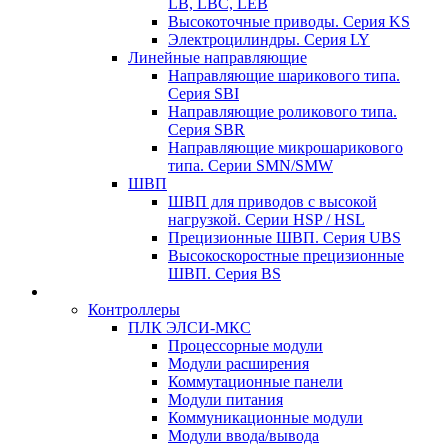
LB, LBC, LEB
Высокоточные приводы. Серия KS
Электроцилиндры. Серия LY
Линейные направляющие
Направляющие шарикового типа.
Серия SBI
Направляющие роликового типа.
Серия SBR
Направляющие микрошарикового
типа. Серии SMN/SMW
ШВП
ШВП для приводов с высокой
нагрузкой. Серии HSP / HSL
Прецизионные ШВП. Серия UBS
Высокоскоростные прецизионные
ШВП. Серия BS
Контроллеры
ПЛК ЭЛСИ-МКС
Процессорные модули
Модули расширения
Коммутационные панели
Модули питания
Коммуникационные модули
Модули ввода/вывода