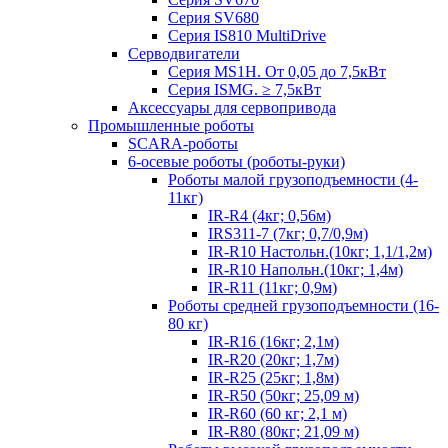
Серия SV680
Серия IS810 MultiDrive
Серводвигатели
Серия MS1H. От 0,05 до 7,5кВт
Серия ISMG. ≥ 7,5кВт
Аксессуары для сервопривода
Промышленные роботы
SCARA-роботы
6-осевые роботы (роботы-руки)
Роботы малой грузоподъемности (4-
11кг)
IR-R4 (4кг; 0,56м)
IRS311-7 (7кг; 0,7/0,9м)
IR-R10 Настольн.(10кг; 1,1/1,2м)
IR-R10 Напольн.(10кг; 1,4м)
IR-R11 (11кг; 0,9м)
Роботы средней грузоподъемности (16-
80 кг)
IR-R16 (16кг; 2,1м)
IR-R20 (20кг; 1,7м)
IR-R25 (25кг; 1,8м)
IR-R50 (50кг; 25,09 м)
IR-R60 (60 кг; 2,1 м)
IR-R80 (80кг; 21,09 м)