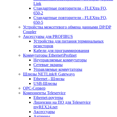
Link
Стандартные повторители - FLEXtra FO,
650-2
Стандартные повторители - FLEXtra FO,
650-5
Устройства межсетевого обмена данными DP/DP
Coupler
Аксессуары для PROFIBUS
Устройства для питания терминальных
резисторов
Кабели для программирования
Коммутаторы Ethernet\Profinet
Неуправляемые коммутаторы
Сетевые экраны
Управляемые коммутаторы
Шлюзы NETLink® Gateways
Ethernet - Шлюзы
USB-Шлюзы
ОРС-Сервер
Компоненты Teleservice
Ethernet-роутеры
Лицензии на ПО для Teleservice
myREX24.net
Аксессуары
Антенны