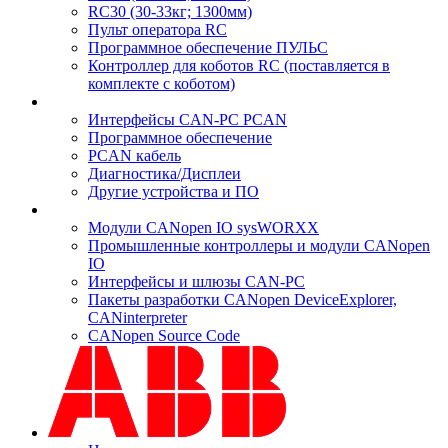
RC30 (30-33кг; 1300мм)
Пульт оператора RC
Программное обеспечение ПУЛЬС
Контроллер для коботов RC (поставляется в
комплекте с коботом)
Интерфейсы CAN-PC PCAN
Программное обеспечение
PCAN кабель
Диагностика/Дисплеи
Другие устройства и ПО
Модули CANopen IO sysWORXX
Промышленные контроллеры и модули CANopen
IO
Интерфейсы и шлюзы CAN-PC
Пакеты разработки CANopen DeviceExplorer,
CANinterpreter
CANopen Source Code