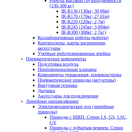
Роботы высокой грузоподъемности
(130-300 кг)
IR-R130 (130кг; 30,96м)
IR-R170 (170кг; 27,01м)
IR-R220 (220кг; 2,7м)
IR-R245 (245кг; 3,094м)
IR-R300 (300кг; 2,7кг)
Коллаборативные роботы (коботы)
Контроллеры, карты расширения,
аксессуары
Учебные роботизированные ячейки
Пневматические компоненты
Подготовка воздуха
Пропорциональные клапаны
Компоненты управления, пневмоострова
Пневматические приводы (актуаторы)
Вакуумная техника
Датчики
Аксессуары для подключения
Линейные направляющие
Электромеханические оси (линейные
приводы)
Приводы с ШВП. Серии LS, GS, LSC,
GY
Приводы с зубчатым ремнем. Серии