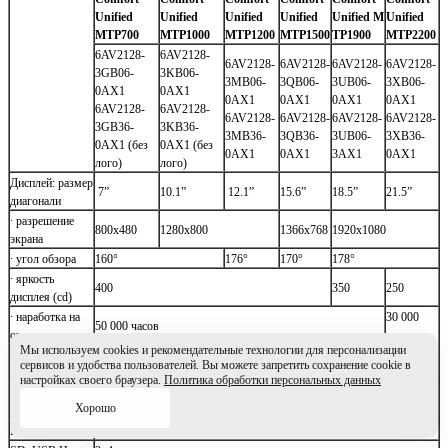
Unified
Unified
Unified
Unified
Unified M
Unified
MTP700
MTP1000
MTP1200
MTP1500
TP1900
MTP2200
6AV2128-
6AV2128-
6AV2128-
6AV2128-
6AV2128-
6AV2128-
3GB06-
3KB06-
3MB06-
3QB06-
3UB06-
3XB06-
0AX1
0AX1
0AX1
0AX1
0AX1
0AX1
6AV2128-
6AV2128-
6AV2128-
6AV2128-
6AV2128-
6AV2128-
3GB36-
3KB36-
3MB36-
3QB36-
3UB06-
3XB36-
0AX1 (без
0AX1 (без
0AX1
0AX1
3AX1
0AX1
лого)
лого)
Дисплей: размер
7”
10.1”
12.1”
15.6”
18.5”
21.5”
диагонали
∙ разрешение
800x480
1280х800
1366х768
1920x1080
экрана
∙ угол обзора
160°
176°
170°
178°
∙ яркость
400
350
250
дисплея (cd)
∙ наработка на
30 000
50 000 часов
отказ
часов
Мы используем cookies и рекомендательные технологии для персонализации
Интерфейс
2 (PN, встроенный коммутатор) + 1 Гбит Ethernet
сервисов и удобства пользователей. Вы можете запретить сохранение cookie в
Ethernet (RJ45)
настройках своего браузера.
Политика обработки персональных данных
Интерфейс
1 RS 422 / 485
Хорошо
RS485
Протоколы
Profinet, TCP/IP, DHCP, SNMP, DCP, LLDP