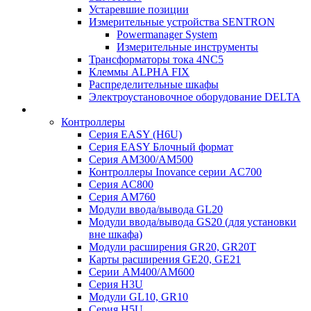
Устаревшие позиции
Измерительные устройства SENTRON
Powermanager System
Измерительные инструменты
Трансформаторы тока 4NC5
Клеммы ALPHA FIX
Распределительные шкафы
Электроустановочное оборудование DELTA
Контроллеры
Серия EASY (H6U)
Серия EASY Блочный формат
Серия AM300/AM500
Контроллеры Inovance серии AC700
Серия AC800
Серия AM760
Модули ввода/вывода GL20
Модули ввода/вывода GS20 (для установки
вне шкафа)
Модули расширения GR20, GR20T
Карты расширения GE20, GE21
Серии AM400/AM600
Серия H3U
Модули GL10, GR10
Серия H5U