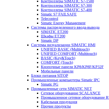
Контроллеры SIMATIC S7-1500
Контроллеры SIMATIC S7-300
Контроллеры SIMATIC S7-400
Simatic S7 FAILSAFE
Telecontrol
Simatic Energy Management
Системы распределенного ввода-вывода
SIMATIC ET200
Шкафы ET200
Simatic DP
Системы визуализации SIMATIC HMI
UNIFIED BASIC (Multitouch)
UNIFIED COMFORT (Multitouch)
BASIC (Key&Touch)
COMFORT (Touch)
Кнопочные панели KP8/KP8F/KP32F
Мобильные панели
Блоки питания SITOP
Промышленные компьютеры Simatic IPC
Simatic PG
Промышленные сети SIMATIC NET
Сетевое оборудование SCALANCE
Промышленное сетевое оборудовани
Кабельная продукция
Прочие продукты