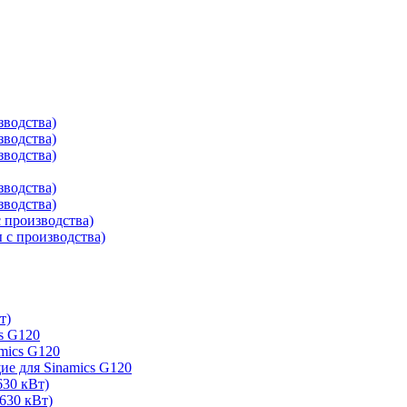
зводства)
зводства)
зводства)
зводства)
зводства)
 производства)
с производства)
т)
s G120
mics G120
е для Sinamics G120
630 кВт)
630 кВт)