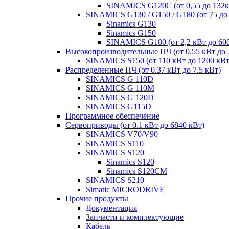
SINAMICS G120C (от 0,55 до 132к
SINAMICS G130 / G150 / G180 (от 75 до
Sinamics G130
Sinamics G150
SINAMICS G180 (от 2,2 кВт до 60
Высокопроизводительные ПЧ (от 0.55 кВт до 
SINAMICS S150 (от 110 кВт до 1200 кВт
Распределенные ПЧ (от 0.37 кВт до 7.5 кВт)
SINAMICS G 110D
SINAMICS G 110M
SINAMICS G 120D
SINAMICS G115D
Программное обеспечение
Сервоприводы (от 0.1 кВт до 6840 кВт)
SINAMICS V70/V90
SINAMICS S110
SINAMICS S120
Sinamics S120
Sinamics S120CM
SINAMICS S210
Simatic MICRODRIVE
Прочие продукты
Документация
Запчасти и комплектующие
Кабель