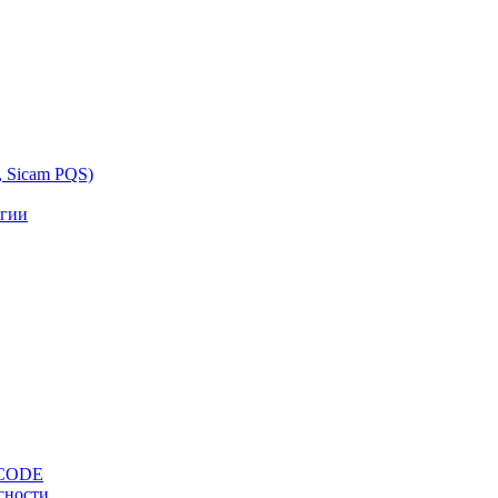
, Sicam PQS)
ргии
OCODE
сности