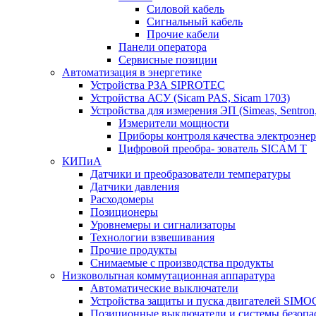
Силовой кабель
Сигнальный кабель
Прочие кабели
Панели оператора
Сервисные позиции
Автоматизация в энергетике
Устройства РЗА SIPROTEC
Устройства АСУ (Sicam PAS, Sicam 1703)
Устройства для измерения ЭП (Simeas, Sentron
Измерители мощности
Приборы контроля качества электроэне
Цифровой преобра- зователь SICAM T
КИПиА
Датчики и преобразователи температуры
Датчики давления
Расходомеры
Позиционеры
Уровнемеры и сигнализаторы
Технологии взвешивания
Прочие продукты
Снимаемые с производства продукты
Низковольтная коммутационная аппаратура
Автоматические выключатели
Устройства защиты и пуска двигателей SIM
Позиционные выключатели и системы безопа