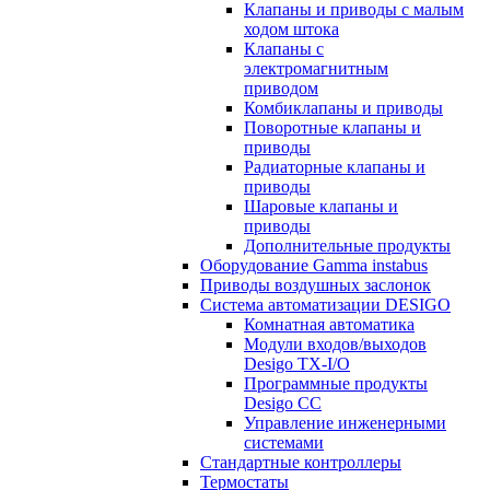
Клапаны и приводы с малым
ходом штока
Клапаны с
электромагнитным
приводом
Комбиклапаны и приводы
Поворотные клапаны и
приводы
Радиаторные клапаны и
приводы
Шаровые клапаны и
приводы
Дополнительные продукты
Оборудование Gamma instabus
Приводы воздушных заслонок
Система автоматизации DESIGO
Комнатная автоматика
Модули входов/выходов
Desigo TX-I/O
Программные продукты
Desigo CC
Управление инженерными
системами
Стандартные контроллеры
Термостаты