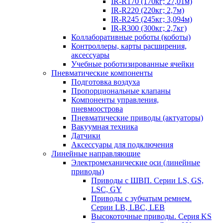
IR-R170 (170кг; 27,01м)
IR-R220 (220кг; 2,7м)
IR-R245 (245кг; 3,094м)
IR-R300 (300кг; 2,7кг)
Коллаборативные роботы (коботы)
Контроллеры, карты расширения,
аксессуары
Учебные роботизированные ячейки
Пневматические компоненты
Подготовка воздуха
Пропорциональные клапаны
Компоненты управления,
пневмоострова
Пневматические приводы (актуаторы)
Вакуумная техника
Датчики
Аксессуары для подключения
Линейные направляющие
Электромеханические оси (линейные
приводы)
Приводы с ШВП. Серии LS, GS,
LSC, GY
Приводы с зубчатым ремнем.
Серии LB, LBC, LEB
Высокоточные приводы. Серия KS