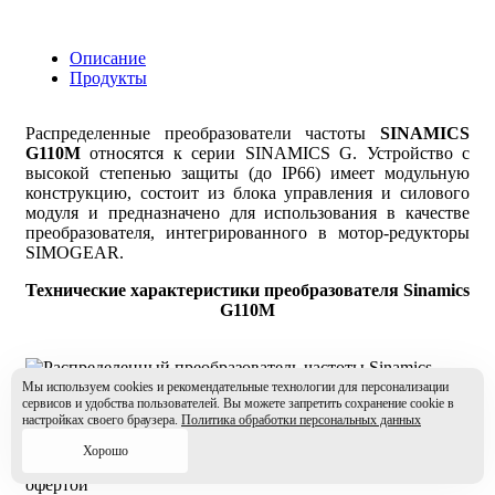
Описание
Продукты
Распределенные преобразователи частоты
SINAMICS
G110M
относятся к серии SINAMICS G. Устройство с
высокой степенью защиты (до IP66) имеет модульную
конструкцию, состоит из блока управления и силового
модуля и предназначено для использования в качестве
преобразователя, интегрированного в мотор-редукторы
SIMOGEAR.
Технические характеристики преобразователя Sinamics
G110M
Мы используем cookies и рекомендательные технологии для персонализации
сервисов и удобства пользователей. Вы можете запретить сохранение cookie в
настройках своего браузера.
Политика обработки персональных данных
* Вся информация, представленная на данном сайте, и, в
частности, в каталоге продукции, носит исключительно
Хорошо
информационный характер и не является публичной
офертой