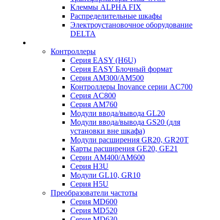
Клеммы ALPHA FIX
Распределительные шкафы
Электроустановочное оборудование
DELTA
Контроллеры
Серия EASY (H6U)
Серия EASY Блочный формат
Серия AM300/AM500
Контроллеры Inovance серии AC700
Серия AC800
Серия AM760
Модули ввода/вывода GL20
Модули ввода/вывода GS20 (для
установки вне шкафа)
Модули расширения GR20, GR20T
Карты расширения GE20, GE21
Серии AM400/AM600
Серия H3U
Модули GL10, GR10
Серия H5U
Преобразователи частоты
Серия MD600
Серия MD520
Серия MD630