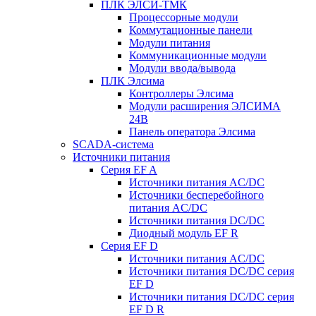
ПЛК ЭЛСИ-ТМК
Процессорные модули
Коммутационные панели
Модули питания
Коммуникационные модули
Модули ввода/вывода
ПЛК Элсима
Контроллеры Элсима
Модули расширения ЭЛСИМА
24В
Панель оператора Элсима
SCADA-система
Источники питания
Серия EF A
Источники питания AC/DC
Источники бесперебойного
питания AC/DC
Источники питания DC/DC
Диодный модуль EF R
Серия EF D
Источники питания AC/DC
Источники питания DC/DC серия
EF D
Источники питания DC/DC серия
EF D R