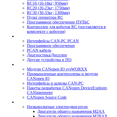
RC16 (16-18кг; 950мм)
RC20 (20-23кг; 1750мм)
RC30 (30-33кг; 1300мм)
Пульт оператора RC
Программное обеспечение ПУЛЬС
Контроллер для коботов RC (поставляется в
комплекте с коботом)
Интерфейсы CAN-PC PCAN
Программное обеспечение
PCAN кабель
Диагностика/Дисплеи
Другие устройства и ПО
Модули CANopen IO sysWORXX
Промышленные контроллеры и модули
CANopen IO
Интерфейсы и шлюзы CAN-PC
Пакеты разработки CANopen DeviceExplorer,
CANinterpreter
CANopen Source Code
Низковольтные электродвигатели
Двигатели общего назначения M2AA
Двигатели общего назначения M2BAX