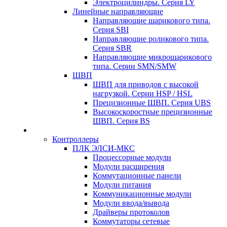
Электроцилиндры. Серия LY
Линейные направляющие
Направляющие шарикового типа.
Серия SBI
Направляющие роликового типа.
Серия SBR
Направляющие микрошарикового
типа. Серии SMN/SMW
ШВП
ШВП для приводов с высокой
нагрузкой. Серии HSP / HSL
Прецизионные ШВП. Серия UBS
Высокоскоростные прецизионные
ШВП. Серия BS
Контроллеры
ПЛК ЭЛСИ-МКС
Процессорные модули
Модули расширения
Коммутационные панели
Модули питания
Коммуникационные модули
Модули ввода/вывода
Драйверы протоколов
Коммутаторы сетевые