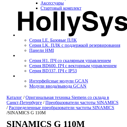
Аксесcуары
Стартовый комплект
Серия LE. Базовые ПЛК
Серия LK. ПЛК с поддержкой резервирования
Панели HMI
Серия H1. ПЧ со скалярным управлением
Серия BD600. ПЧ с векторным управлением
Серия BD337. ПЧ с IP53
Интерфейсные модули GCAN
Модули ввода/вывода GCAN
Каталог
/
Оригинальная техника Siemens со склада в
Санкт-Петербурге
/
Преобразователи частоты SINAMICS
/
Распределенные преобразователи частоты SINAMICS
/
SINAMICS G 110M
SINAMICS G 110M