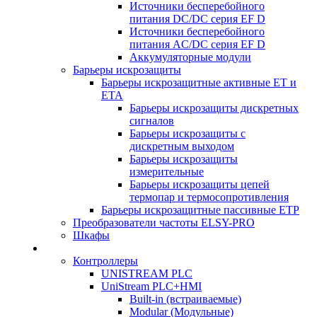
Источники бесперебойного
питания DC/DC серия EF D
Источники бесперебойного
питания AC/DC серия EF D
Аккумуляторные модули
Барьеры искрозащиты
Барьеры искрозащитные активные ET и
ETA
Барьеры искрозащиты дискретных
сигналов
Барьеры искрозащиты с
дискретным выходом
Барьеры искрозащиты
измерительные
Барьеры искрозащиты цепей
термопар и термосопротивления
Барьеры искрозащитные пассивные ЕТР
Преобразователи частоты ELSY-PRO
Шкафы
Контроллеры
UNISTREAM PLC
UniStream PLC+HMI
Built-in (встраиваемые)
Modular (Модульные)