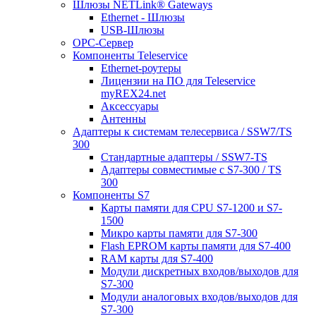
Шлюзы NETLink® Gateways
Ethernet - Шлюзы
USB-Шлюзы
ОРС-Сервер
Компоненты Teleservice
Ethernet-роутеры
Лицензии на ПО для Teleservice
myREX24.net
Аксессуары
Антенны
Адаптеры к системам телесервиса / SSW7/TS
300
Стандартные адаптеры / SSW7-TS
Адаптеры совместимые с S7-300 / TS
300
Компоненты S7
Карты памяти для CPU S7-1200 и S7-
1500
Микро карты памяти для S7-300
Flash EPROM карты памяти для S7-400
RAM карты для S7-400
Модули дискретных входов/выходов для
S7-300
Модули аналоговых входов/выходов для
S7-300