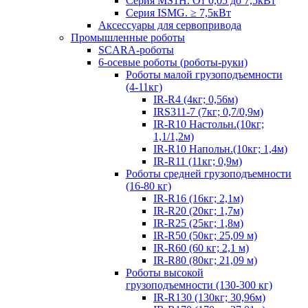
Серия MS1H. От 0,05 до 7,5кВт
Серия ISMG. ≥ 7,5кВт
Аксессуары для сервопривода
Промышленные роботы
SCARA-роботы
6-осевые роботы (роботы-руки)
Роботы малой грузоподъемности
(4-11кг)
IR-R4 (4кг; 0,56м)
IRS311-7 (7кг; 0,7/0,9м)
IR-R10 Настольн.(10кг;
1,1/1,2м)
IR-R10 Напольн.(10кг; 1,4м)
IR-R11 (11кг; 0,9м)
Роботы средней грузоподъемности
(16-80 кг)
IR-R16 (16кг; 2,1м)
IR-R20 (20кг; 1,7м)
IR-R25 (25кг; 1,8м)
IR-R50 (50кг; 25,09 м)
IR-R60 (60 кг; 2,1 м)
IR-R80 (80кг; 21,09 м)
Роботы высокой
грузоподъемности (130-300 кг)
IR-R130 (130кг; 30,96м)