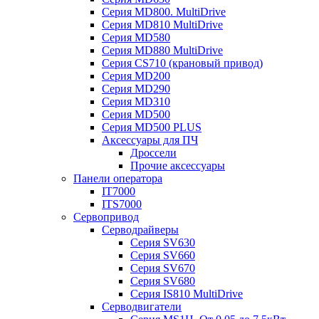
Серия MD800. MultiDrive
Серия MD810 MultiDrive
Серия MD580
Серия MD880 MultiDrive
Серия CS710 (крановый привод)
Серия MD200
Серия MD290
Серия MD310
Серия MD500
Серия MD500 PLUS
Аксессуары для ПЧ
Дроссели
Прочие аксессуары
Панели оператора
IT7000
ITS7000
Сервопривод
Серводрайверы
Серия SV630
Серия SV660
Серия SV670
Серия SV680
Серия IS810 MultiDrive
Серводвигатели