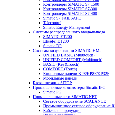
Контроллеры SIMATIC S7-1500
Контроллеры SIMATIC S7-300
Контроллеры SIMATIC S7-400
Simatic S7 FAILSAFE
Telecontrol
Simatic Energy Management
Системы распределенного ввода-вывода
SIMATIC ET200
Шкафы ET200
Simatic DP
Системы визуализации SIMATIC HMI
UNIFIED BASIC (Multitouch)
UNIFIED COMFORT (Multitouch)
BASIC (Key&Touch)
COMFORT (Touch)
Кнопочные панели KP8/KP8F/KP32F
Мобильные панели
Блоки питания SITOP
Промышленные компьютеры Simatic IPC
Simatic PG
Промышленные сети SIMATIC NET
Сетевое оборудование SCALANCE
Промышленное сетевое оборудовани
Кабельная продукция