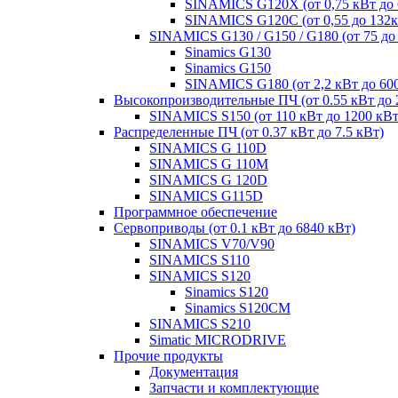
SINAMICS G120X (от 0,75 кВт до 
SINAMICS G120C (от 0,55 до 132к
SINAMICS G130 / G150 / G180 (от 75 до
Sinamics G130
Sinamics G150
SINAMICS G180 (от 2,2 кВт до 60
Высокопроизводительные ПЧ (от 0.55 кВт до 
SINAMICS S150 (от 110 кВт до 1200 кВт
Распределенные ПЧ (от 0.37 кВт до 7.5 кВт)
SINAMICS G 110D
SINAMICS G 110M
SINAMICS G 120D
SINAMICS G115D
Программное обеспечение
Сервоприводы (от 0.1 кВт до 6840 кВт)
SINAMICS V70/V90
SINAMICS S110
SINAMICS S120
Sinamics S120
Sinamics S120CM
SINAMICS S210
Simatic MICRODRIVE
Прочие продукты
Документация
Запчасти и комплектующие