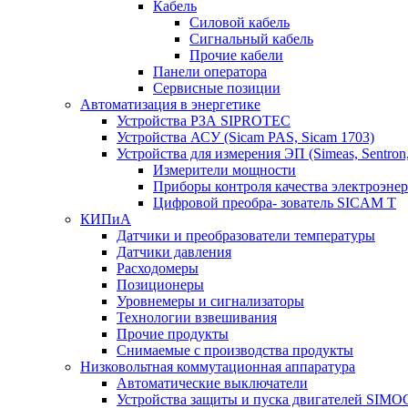
Кабель
Силовой кабель
Сигнальный кабель
Прочие кабели
Панели оператора
Сервисные позиции
Автоматизация в энергетике
Устройства РЗА SIPROTEC
Устройства АСУ (Sicam PAS, Sicam 1703)
Устройства для измерения ЭП (Simeas, Sentron
Измерители мощности
Приборы контроля качества электроэне
Цифровой преобра- зователь SICAM T
КИПиА
Датчики и преобразователи температуры
Датчики давления
Расходомеры
Позиционеры
Уровнемеры и сигнализаторы
Технологии взвешивания
Прочие продукты
Снимаемые с производства продукты
Низковольтная коммутационная аппаратура
Автоматические выключатели
Устройства защиты и пуска двигателей SIM