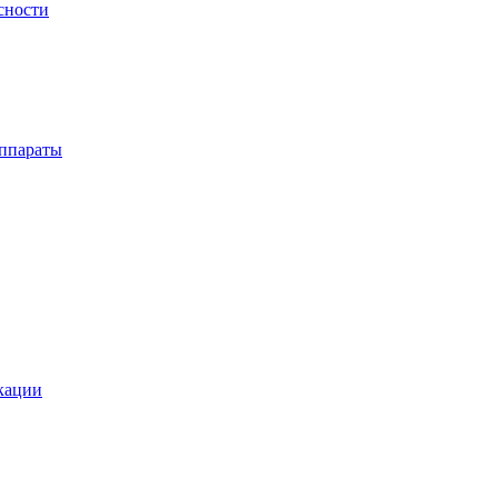
сности
ппараты
кации