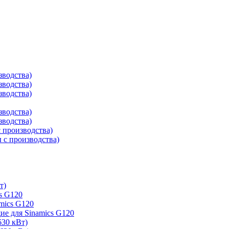
зводства)
зводства)
зводства)
зводства)
зводства)
 производства)
с производства)
т)
s G120
mics G120
е для Sinamics G120
630 кВт)