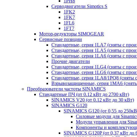
1PH8
Серводвигатели Simotics S
1FK2
1FK7
1FL6
1FT7
Мотор-редукторы SIMOGEAR
Сервисные позиции
Стандартные, серия 1LA7 (сняты с прои
Стандартные, серия 1LA5 (сняты с прои
Стандартные, серия 1LA6 (сняты с прои
Прочие двигатели
Стандартные, серия 1LG4 (сняты с прои
Стандартные, серия 1LG6 (сняты с прои
Стандартные, серия 1LA8/1PQ8 (сняты с
Взрывозащищенные, серия 1MA6 (сняты 
Преобразователи частоты SINAMICS
Стандартные ПЧ (от 0.12 кВт до 2700 кВт)
SINAMICS V20 (от 0.12 кВт до 30 кВт)
SINAMICS G120
SINAMICS G120 (от 0,55 до 250кВ
Силовые модули для Sinamic
Модули управления для Sina
Компоненты и комплектующи
SINAMICS G120P (от 0,37 кВт до 