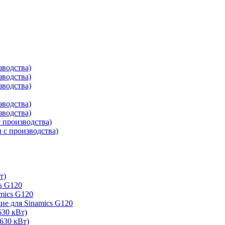
зводства)
зводства)
зводства)
зводства)
зводства)
 производства)
с производства)
т)
s G120
mics G120
е для Sinamics G120
630 кВт)
630 кВт)