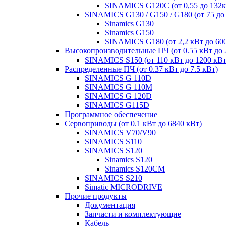
SINAMICS G120C (от 0,55 до 132к
SINAMICS G130 / G150 / G180 (от 75 до
Sinamics G130
Sinamics G150
SINAMICS G180 (от 2,2 кВт до 60
Высокопроизводительные ПЧ (от 0.55 кВт до 
SINAMICS S150 (от 110 кВт до 1200 кВт
Распределенные ПЧ (от 0.37 кВт до 7.5 кВт)
SINAMICS G 110D
SINAMICS G 110M
SINAMICS G 120D
SINAMICS G115D
Программное обеспечение
Сервоприводы (от 0.1 кВт до 6840 кВт)
SINAMICS V70/V90
SINAMICS S110
SINAMICS S120
Sinamics S120
Sinamics S120CM
SINAMICS S210
Simatic MICRODRIVE
Прочие продукты
Документация
Запчасти и комплектующие
Кабель