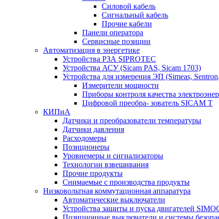
Силовой кабель
Сигнальный кабель
Прочие кабели
Панели оператора
Сервисные позиции
Автоматизация в энергетике
Устройства РЗА SIPROTEC
Устройства АСУ (Sicam PAS, Sicam 1703)
Устройства для измерения ЭП (Simeas, Sentron
Измерители мощности
Приборы контроля качества электроэне
Цифровой преобра- зователь SICAM T
КИПиА
Датчики и преобразователи температуры
Датчики давления
Расходомеры
Позиционеры
Уровнемеры и сигнализаторы
Технологии взвешивания
Прочие продукты
Снимаемые с производства продукты
Низковольтная коммутационная аппаратура
Автоматические выключатели
Устройства защиты и пуска двигателей SIM
Позиционные выключатели и системы безопа