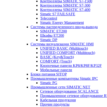
Контроллеры SIMATIC S7-1500
Контроллеры SIMATIC S7-300
Контроллеры SIMATIC S7-400
Simatic S7 FAILSAFE
Telecontrol
Simatic Energy Management
Системы распределенного ввода-вывода
SIMATIC ET200
Шкафы ET200
Simatic DP
Системы визуализации SIMATIC HMI
UNIFIED BASIC (Multitouch)
UNIFIED COMFORT (Multitouch)
BASIC (Key&Touch)
COMFORT (Touch)
Кнопочные панели KP8/KP8F/KP32F
Мобильные панели
Блоки питания SITOP
Промышленные компьютеры Simatic IPC
Simatic PG
Промышленные сети SIMATIC NET
Сетевое оборудование SCALANCE
Промышленное сетевое оборудовани
Кабельная продукция
Прочие продукты