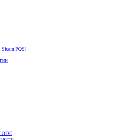
, Sicam PQS)
ргии
OCODE
сности