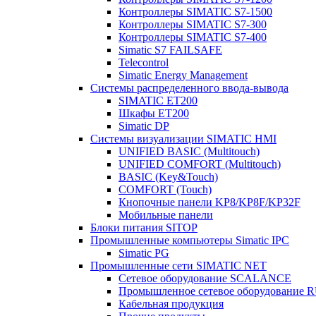
Контроллеры SIMATIC S7-1500
Контроллеры SIMATIC S7-300
Контроллеры SIMATIC S7-400
Simatic S7 FAILSAFE
Telecontrol
Simatic Energy Management
Системы распределенного ввода-вывода
SIMATIC ET200
Шкафы ET200
Simatic DP
Системы визуализации SIMATIC HMI
UNIFIED BASIC (Multitouch)
UNIFIED COMFORT (Multitouch)
BASIC (Key&Touch)
COMFORT (Touch)
Кнопочные панели KP8/KP8F/KP32F
Мобильные панели
Блоки питания SITOP
Промышленные компьютеры Simatic IPC
Simatic PG
Промышленные сети SIMATIC NET
Сетевое оборудование SCALANCE
Промышленное сетевое оборудовани
Кабельная продукция