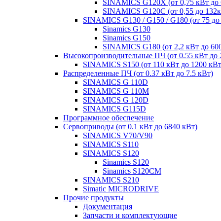
SINAMICS G120X (от 0,75 кВт до 
SINAMICS G120C (от 0,55 до 132к
SINAMICS G130 / G150 / G180 (от 75 до
Sinamics G130
Sinamics G150
SINAMICS G180 (от 2,2 кВт до 60
Высокопроизводительные ПЧ (от 0.55 кВт до 
SINAMICS S150 (от 110 кВт до 1200 кВт
Распределенные ПЧ (от 0.37 кВт до 7.5 кВт)
SINAMICS G 110D
SINAMICS G 110M
SINAMICS G 120D
SINAMICS G115D
Программное обеспечение
Сервоприводы (от 0.1 кВт до 6840 кВт)
SINAMICS V70/V90
SINAMICS S110
SINAMICS S120
Sinamics S120
Sinamics S120CM
SINAMICS S210
Simatic MICRODRIVE
Прочие продукты
Документация
Запчасти и комплектующие