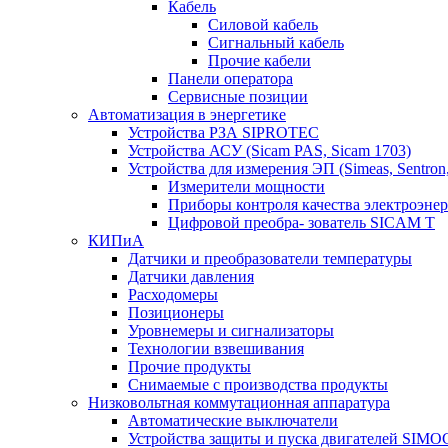
Кабель
Силовой кабель
Сигнальный кабель
Прочие кабели
Панели оператора
Сервисные позиции
Автоматизация в энергетике
Устройства РЗА SIPROTEC
Устройства АСУ (Sicam PAS, Sicam 1703)
Устройства для измерения ЭП (Simeas, Sentron
Измерители мощности
Приборы контроля качества электроэне
Цифровой преобра- зователь SICAM T
КИПиА
Датчики и преобразователи температуры
Датчики давления
Расходомеры
Позиционеры
Уровнемеры и сигнализаторы
Технологии взвешивания
Прочие продукты
Снимаемые с производства продукты
Низковольтная коммутационная аппаратура
Автоматические выключатели
Устройства защиты и пуска двигателей SIM