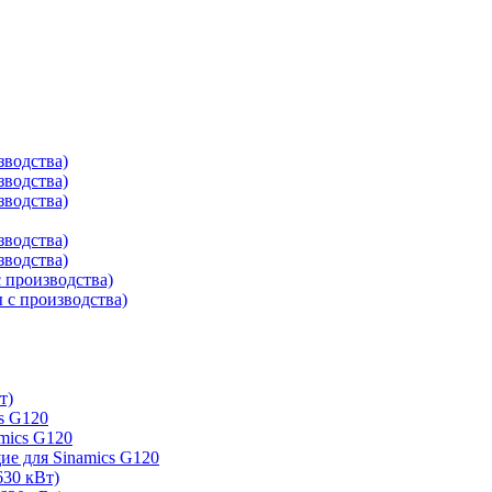
зводства)
зводства)
зводства)
зводства)
зводства)
 производства)
с производства)
т)
s G120
mics G120
е для Sinamics G120
630 кВт)