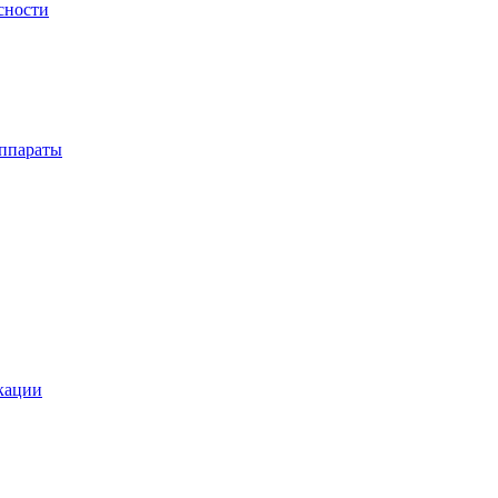
сности
ппараты
кации