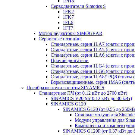
1PH8
Серводвигатели Simotics S
1FK2
1FK7
1FL6
1FT7
Мотор-редукторы SIMOGEAR
Сервисные позиции
Стандартные, серия 1LA7 (сняты с прои
Стандартные, серия 1LA5 (сняты с прои
Стандартные, серия 1LA6 (сняты с прои
Прочие двигатели
Стандартные, серия 1LG4 (сняты с прои
Стандартные, серия 1LG6 (сняты с прои
Стандартные, серия 1LA8/1PQ8 (сняты с
Взрывозащищенные, серия 1MA6 (сняты 
Преобразователи частоты SINAMICS
Стандартные ПЧ (от 0.12 кВт до 2700 кВт)
SINAMICS V20 (от 0.12 кВт до 30 кВт)
SINAMICS G120
SINAMICS G120 (от 0,55 до 250кВ
Силовые модули для Sinamic
Модули управления для Sina
Компоненты и комплектующи
SINAMICS G120P (от 0,37 кВт до 