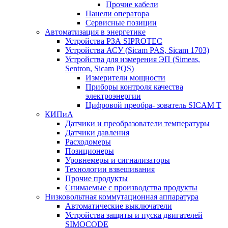
Прочие кабели
Панели оператора
Сервисные позиции
Автоматизация в энергетике
Устройства РЗА SIPROTEC
Устройства АСУ (Sicam PAS, Sicam 1703)
Устройства для измерения ЭП (Simeas,
Sentron, Sicam PQS)
Измерители мощности
Приборы контроля качества
электроэнергии
Цифровой преобра- зователь SICAM T
КИПиА
Датчики и преобразователи температуры
Датчики давления
Расходомеры
Позиционеры
Уровнемеры и сигнализаторы
Технологии взвешивания
Прочие продукты
Снимаемые с производства продукты
Низковольтная коммутационная аппаратура
Автоматические выключатели
Устройства защиты и пуска двигателей
SIMOCODE