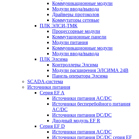
Коммуникационные модули
Модули ввода/вывода
Драйверы протоколов
Коммутаторы сетевые
ПЛК ЭЛСИ-ТМК
Процессорные модули
Коммутационные панели
Модули питания
Коммуникационные модули
Модули ввода/вывода
ПЛК Элсима
Контроллеры Элсима
Модули расширения ЭЛСИМА 24В
Панель оператора Элсима
SCADA-система
Источники питания
Серия EF A
Источники питания AC/DC
Источники бесперебойного питания
AC/DC
Источники питания DC/DC
Диодный модуль EF R
Серия EF D
Источники питания AC/DC
Источники питания DC/DC серия EF