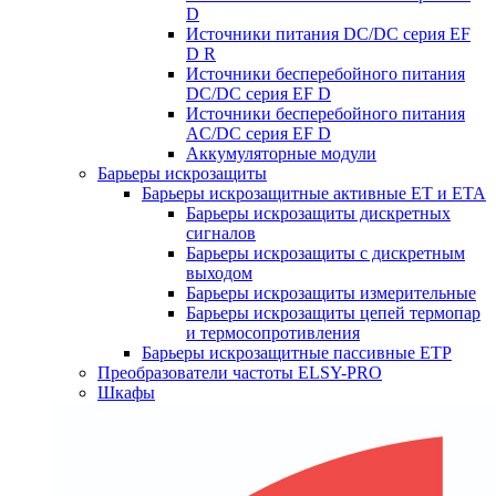
D
Источники питания DC/DC серия EF
D R
Источники бесперебойного питания
DC/DC серия EF D
Источники бесперебойного питания
AC/DC серия EF D
Аккумуляторные модули
Барьеры искрозащиты
Барьеры искрозащитные активные ET и ETA
Барьеры искрозащиты дискретных
сигналов
Барьеры искрозащиты с дискретным
выходом
Барьеры искрозащиты измерительные
Барьеры искрозащиты цепей термопар
и термосопротивления
Барьеры искрозащитные пассивные ЕТР
Преобразователи частоты ELSY-PRO
Шкафы