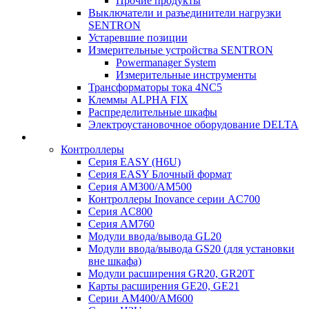
Прочие продукты
Выключатели и разъединители нагрузки
SENTRON
Устаревшие позиции
Измерительные устройства SENTRON
Powermanager System
Измерительные инструменты
Трансформаторы тока 4NC5
Клеммы ALPHA FIX
Распределительные шкафы
Электроустановочное оборудование DELTA
Контроллеры
Серия EASY (H6U)
Серия EASY Блочный формат
Серия AM300/AM500
Контроллеры Inovance серии AC700
Серия AC800
Серия AM760
Модули ввода/вывода GL20
Модули ввода/вывода GS20 (для установки
вне шкафа)
Модули расширения GR20, GR20T
Карты расширения GE20, GE21
Серии AM400/AM600