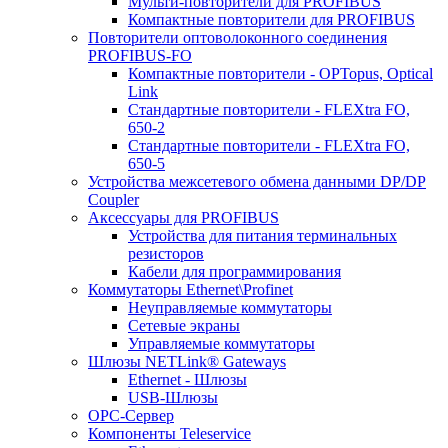
Мульти-повторители для PROFIBUS
Компактные повторители для PROFIBUS
Повторители оптоволоконного соединения
PROFIBUS-FO
Компактные повторители - OPTopus, Optical
Link
Стандартные повторители - FLEXtra FO,
650-2
Стандартные повторители - FLEXtra FO,
650-5
Устройства межсетевого обмена данными DP/DP
Coupler
Аксессуары для PROFIBUS
Устройства для питания терминальных
резисторов
Кабели для программирования
Коммутаторы Ethernet\Profinet
Неуправляемые коммутаторы
Сетевые экраны
Управляемые коммутаторы
Шлюзы NETLink® Gateways
Ethernet - Шлюзы
USB-Шлюзы
ОРС-Сервер
Компоненты Teleservice