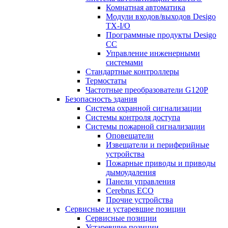
Комнатная автоматика
Модули входов/выходов Desigo
TX-I/O
Программные продукты Desigo
CC
Управление инженерными
системами
Стандартные контроллеры
Термостаты
Частотные преобразователи G120P
Безопасность здания
Система охранной сигнализации
Системы контроля доступа
Системы пожарной сигнализации
Оповещатели
Извещатели и периферийные
устройства
Пожарные приводы и приводы
дымоудаления
Панели управления
Cerebrus ECO
Прочие устройства
Сервисные и устаревшие позиции
Сервисные позиции
Устаревшие позиции