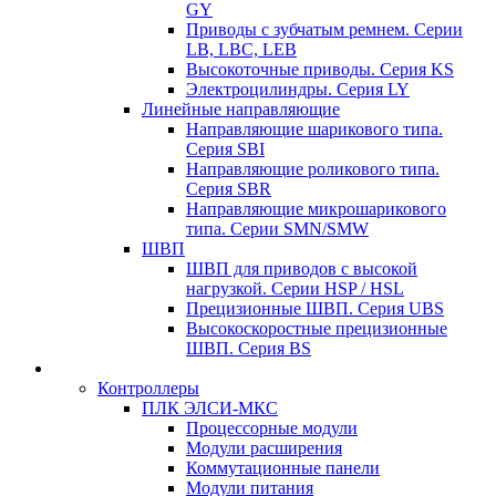
GY
Приводы с зубчатым ремнем. Серии
LB, LBC, LEB
Высокоточные приводы. Серия KS
Электроцилиндры. Серия LY
Линейные направляющие
Направляющие шарикового типа.
Серия SBI
Направляющие роликового типа.
Серия SBR
Направляющие микрошарикового
типа. Серии SMN/SMW
ШВП
ШВП для приводов с высокой
нагрузкой. Серии HSP / HSL
Прецизионные ШВП. Серия UBS
Высокоскоростные прецизионные
ШВП. Серия BS
Контроллеры
ПЛК ЭЛСИ-МКС
Процессорные модули
Модули расширения
Коммутационные панели
Модули питания