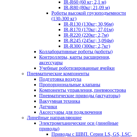
IR-R60 (60 кг; 2,1 м)
IR-R80 (80кг; 21,09 м)
Роботы высокой грузоподъемности
(130-300 кг)
IR-R130 (130кг; 30,96м)
IR-R170 (170кг; 27,01м)
IR-R220 (220кг; 2,7м)
IR-R245 (245кг; 3,094м)
IR-R300 (300кг; 2,7кг)
Коллаборативные роботы (коботы)
Контроллеры, карты расширения,
аксессуары
Учебные роботизированные ячейки
Пневматические компоненты
Подготовка воздуха
Пропорциональные клапаны
Компоненты управления, пневмоострова
Пневматические приводы (актуаторы)
Вакуумная техника
Датчики
Аксессуары для подключения
Линейные направляющие
Электромеханические оси (линейные
приводы)
Приводы с ШВП. Серии LS, GS, LSC,