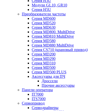
Серия H3U
Модули GL10, GR10
Серия H5U
Преобразователи частоты
Серия MD600
Серия MD520
Серия MD630
Серия MD800. MultiDrive
Серия MD810 MultiDrive
Серия MD580
Серия MD880 MultiDrive
Серия CS710 (крановый привод)
Серия MD200
Серия MD290
Серия MD310
Серия MD500
Серия MD500 PLUS
Аксессуары для ПЧ
Дроссели
Прочие аксессуары
Панели оператора
IT7000
ITS7000
Сервопривод
Серводрайверы