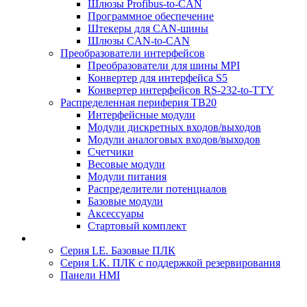
Шлюзы Profibus-to-CAN
Программное обеспечение
Штекеры для CAN-шины
Шлюзы CAN-to-CAN
Преобразователи интерфейсов
Преобразователи для шины MPI
Конвертер для интерфейса S5
Конвертер интерфейсов RS-232-to-TTY
Распределенная периферия TB20
Интерфейсные модули
Модули дискретных входов/выходов
Модули аналоговых входов/выходов
Счетчики
Весовые модули
Модули питания
Распределители потенциалов
Базовые модули
Аксесcуары
Стартовый комплект
Серия LE. Базовые ПЛК
Серия LK. ПЛК с поддержкой резервирования
Панели HMI