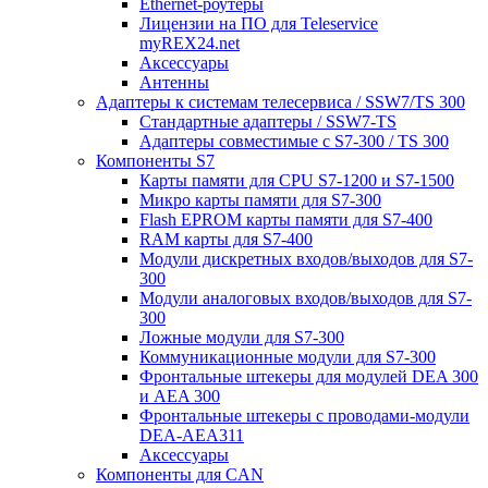
Ethernet-роутеры
Лицензии на ПО для Teleservice
myREX24.net
Аксессуары
Антенны
Адаптеры к системам телесервиса / SSW7/TS 300
Стандартные адаптеры / SSW7-TS
Адаптеры совместимые с S7-300 / TS 300
Компоненты S7
Карты памяти для CPU S7-1200 и S7-1500
Микро карты памяти для S7-300
Flash EPROM карты памяти для S7-400
RAM карты для S7-400
Модули дискретных входов/выходов для S7-
300
Модули аналоговых входов/выходов для S7-
300
Ложные модули для S7-300
Коммуникационные модули для S7-300
Фронтальные штекеры для модулей DEA 300
и AEA 300
Фронтальные штекеры с проводами-модули
DEA-AEA311
Аксессуары
Компоненты для CAN