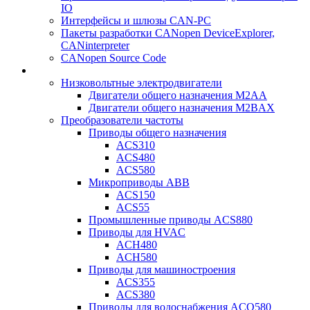
IO
Интерфейсы и шлюзы CAN-PC
Пакеты разработки CANopen DeviceExplorer,
CANinterpreter
CANopen Source Code
Низковольтные электродвигатели
Двигатели общего назначения M2AA
Двигатели общего назначения M2BAX
Преобразователи частоты
Приводы общего назначения
ACS310
ACS480
ACS580
Микроприводы ABB
ACS150
ACS55
Промышленные приводы ACS880
Приводы для HVAC
ACH480
ACH580
Приводы для машиностроения
ACS355
ACS380
Приводы для водоснабжения ACQ580