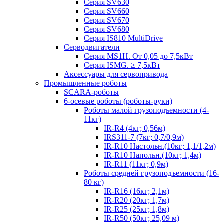
Серия SV630
Серия SV660
Серия SV670
Серия SV680
Серия IS810 MultiDrive
Серводвигатели
Серия MS1H. От 0,05 до 7,5кВт
Серия ISMG. ≥ 7,5кВт
Аксессуары для сервопривода
Промышленные роботы
SCARA-роботы
6-осевые роботы (роботы-руки)
Роботы малой грузоподъемности (4-
11кг)
IR-R4 (4кг; 0,56м)
IRS311-7 (7кг; 0,7/0,9м)
IR-R10 Настольн.(10кг; 1,1/1,2м)
IR-R10 Напольн.(10кг; 1,4м)
IR-R11 (11кг; 0,9м)
Роботы средней грузоподъемности (16-
80 кг)
IR-R16 (16кг; 2,1м)
IR-R20 (20кг; 1,7м)
IR-R25 (25кг; 1,8м)
IR-R50 (50кг; 25,09 м)