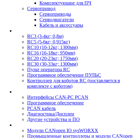
Комплектующие для ПЧ
Сервопривод
Сервоприводы
Серводвигатели
Кабель и аксессуары
RC3 (3-4кг; 0,8м)
RC5 (5-6кг; 0,915кг)
RC10 (10-12кг; 1300мм)
RC16 (16-18кг; 950мм)
RC20 (20-23кг; 1750мм)
RC30 (30-33кг; 1300мм)
Пульт оператора RC
Программное обеспечение ПУЛЬС
Контроллер для коботов RC (поставляется в
комплекте с коботом)
Интерфейсы CAN-PC PCAN
Программное обеспечение
PCAN кабель
Диагностика/Дисплеи
Другие устройства и ПО
Модули CANopen IO sysWORXX
Промышленные контроллеры и модули CANopen