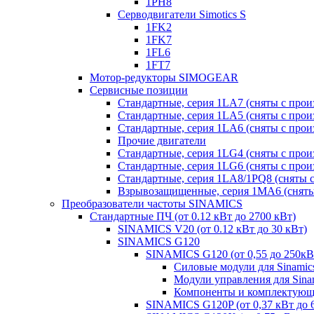
1PH8
Серводвигатели Simotics S
1FK2
1FK7
1FL6
1FT7
Мотор-редукторы SIMOGEAR
Сервисные позиции
Стандартные, серия 1LA7 (сняты с прои
Стандартные, серия 1LA5 (сняты с прои
Стандартные, серия 1LA6 (сняты с прои
Прочие двигатели
Стандартные, серия 1LG4 (сняты с прои
Стандартные, серия 1LG6 (сняты с прои
Стандартные, серия 1LA8/1PQ8 (сняты с
Взрывозащищенные, серия 1MA6 (сняты 
Преобразователи частоты SINAMICS
Стандартные ПЧ (от 0.12 кВт до 2700 кВт)
SINAMICS V20 (от 0.12 кВт до 30 кВт)
SINAMICS G120
SINAMICS G120 (от 0,55 до 250кВ
Силовые модули для Sinamic
Модули управления для Sina
Компоненты и комплектующи
SINAMICS G120P (от 0,37 кВт до 