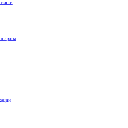
сности
ппараты
кации