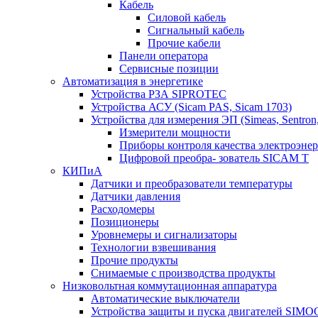
Кабель
Силовой кабель
Сигнальный кабель
Прочие кабели
Панели оператора
Сервисные позиции
Автоматизация в энергетике
Устройства РЗА SIPROTEC
Устройства АСУ (Sicam PAS, Sicam 1703)
Устройства для измерения ЭП (Simeas, Sentron
Измерители мощности
Приборы контроля качества электроэне
Цифровой преобра- зователь SICAM T
КИПиА
Датчики и преобразователи температуры
Датчики давления
Расходомеры
Позиционеры
Уровнемеры и сигнализаторы
Технологии взвешивания
Прочие продукты
Снимаемые с производства продукты
Низковольтная коммутационная аппаратура
Автоматические выключатели
Устройства защиты и пуска двигателей SIM