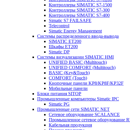
Контроллеры SIMATIC S7-1500
Контроллеры SIMATIC S7-300
Контроллеры SIMATIC S7-400
Simatic S7 FAILSAFE
Telecontrol
Simatic Energy Management
Системы распределенного ввода-вывода
SIMATIC ET200
Шкафы ET200
Simatic DP
Системы визуализации SIMATIC HMI
UNIFIED BASIC (Multitouch)
UNIFIED COMFORT (Multitouch)
BASIC (Key&Touch)
COMFORT (Touch)
Кнопочные панели KP8/KP8F/KP32F
Мобильные панели
Блоки питания SITOP
Промышленные компьютеры Simatic IPC
Simatic PG
Промышленные сети SIMATIC NET
Сетевое оборудование SCALANCE
Промышленное сетевое оборудовани
Кабельная продукция