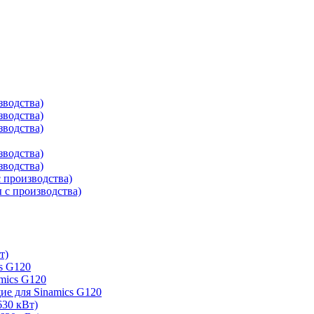
зводства)
зводства)
зводства)
зводства)
зводства)
 производства)
с производства)
т)
s G120
mics G120
е для Sinamics G120
630 кВт)