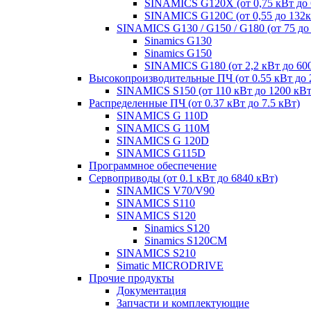
SINAMICS G120X (от 0,75 кВт до 
SINAMICS G120C (от 0,55 до 132к
SINAMICS G130 / G150 / G180 (от 75 до
Sinamics G130
Sinamics G150
SINAMICS G180 (от 2,2 кВт до 60
Высокопроизводительные ПЧ (от 0.55 кВт до 
SINAMICS S150 (от 110 кВт до 1200 кВт
Распределенные ПЧ (от 0.37 кВт до 7.5 кВт)
SINAMICS G 110D
SINAMICS G 110M
SINAMICS G 120D
SINAMICS G115D
Программное обеспечение
Сервоприводы (от 0.1 кВт до 6840 кВт)
SINAMICS V70/V90
SINAMICS S110
SINAMICS S120
Sinamics S120
Sinamics S120CM
SINAMICS S210
Simatic MICRODRIVE
Прочие продукты
Документация
Запчасти и комплектующие