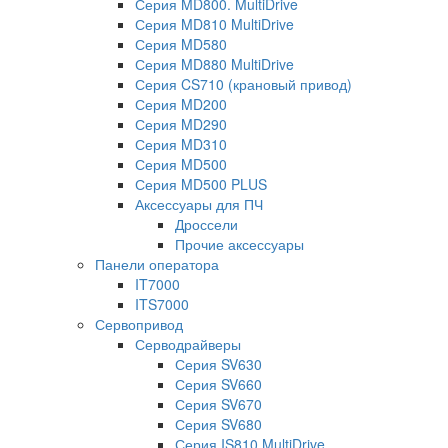
Серия MD800. MultiDrive
Серия MD810 MultiDrive
Серия MD580
Серия MD880 MultiDrive
Серия CS710 (крановый привод)
Серия MD200
Серия MD290
Серия MD310
Серия MD500
Серия MD500 PLUS
Аксессуары для ПЧ
Дроссели
Прочие аксессуары
Панели оператора
IT7000
ITS7000
Сервопривод
Серводрайверы
Серия SV630
Серия SV660
Серия SV670
Серия SV680
Серия IS810 MultiDrive