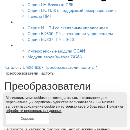
Серия LE. Базовые ПЛК
Серия LK. ПЛК с поддержкой резервирования
Панели HMI
Серия H1. ПЧ со скалярным управлением
Серия BD600. ПЧ с векторным управлением
Серия BD337. ПЧ с IP53
Интерфейсные модули GCAN
Модули ввода/вывода GCAN
Каталог
/
Unitronics
/
Преобразователи частоты
/
Преобразователи частоты
Преобразователи
частоты
Мы используем cookies и рекомендательные технологии для
персонализации сервисов и удобства пользователей. Вы можете
запретить сохранение cookie в настройках своего браузера.
Политика
обработки персональных данных
Продукты
Загрузки
Хорошо
* Вся информация, представленная на данном сайте, и, в
частности, в каталоге продукции, носит исключительно