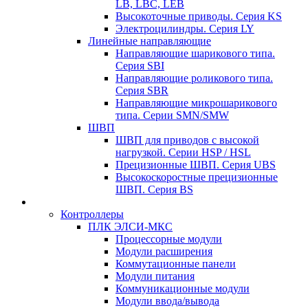
LB, LBC, LEB
Высокоточные приводы. Серия KS
Электроцилиндры. Серия LY
Линейные направляющие
Направляющие шарикового типа.
Серия SBI
Направляющие роликового типа.
Серия SBR
Направляющие микрошарикового
типа. Серии SMN/SMW
ШВП
ШВП для приводов с высокой
нагрузкой. Серии HSP / HSL
Прецизионные ШВП. Серия UBS
Высокоскоростные прецизионные
ШВП. Серия BS
Контроллеры
ПЛК ЭЛСИ-МКС
Процессорные модули
Модули расширения
Коммутационные панели
Модули питания
Коммуникационные модули
Модули ввода/вывода