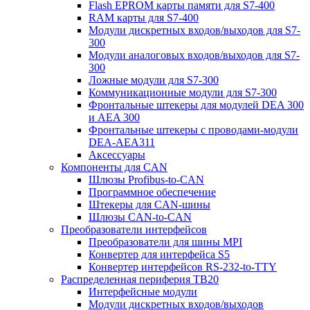
Flash EPROM карты памяти для S7-400
RAM карты для S7-400
Модули дискретных входов/выходов для S7-
300
Модули аналоговых входов/выходов для S7-
300
Ложные модули для S7-300
Коммуникационные модули для S7-300
Фронтальные штекеры для модулей DEA 300
и AEA 300
Фронтальные штекеры с проводами-модули
DEA-AEA311
Аксессуары
Компоненты для CAN
Шлюзы Profibus-to-CAN
Программное обеспечение
Штекеры для CAN-шины
Шлюзы CAN-to-CAN
Преобразователи интерфейсов
Преобразователи для шины MPI
Конвертер для интерфейса S5
Конвертер интерфейсов RS-232-to-TTY
Распределенная периферия TB20
Интерфейсные модули
Модули дискретных входов/выходов