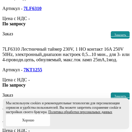
Артикул -
7LF6310
Цена с НДС -
По запросу
Заказ
Заказать
7LF6310 Лестничный таймер 230V, 1 НО контакт 16A 250V
50Hz, электронный,диапазон настроек 0,5...10 мин., для 3- или
4-проводн.цепь, обнуляемый, макс.ток ламп 25mA,1мод.
Артикул -
7KT1255
Цена с НДС -
По запросу
Заказ
Заказать
Мы используем cookies и рекомендательные технологии для персонализации
сервисов и удобства пользователей. Вы можете запретить сохранение cookie в
7KT1255 Датчик 63 A, аксессуар для планки датчиков
настройках своего браузера.
Политика обработки персональных данных
Артикул -
7LF53050
Хорошо
Цена с НДС -