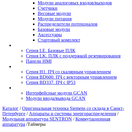
Модули аналоговых входов/выходов
Счетчики
Весовые модули
Модули питания
Распределители потенциалов
Базовые модули
Аксесcуары
Стартовый комплект
Серия LE. Базовые ПЛК
Серия LK. ПЛК с поддержкой резервирования
Панели HMI
Серия H1. ПЧ со скалярным управлением
Серия BD600. ПЧ с векторным управлением
Серия BD337. ПЧ с IP53
Интерфейсные модули GCAN
Модули ввода/вывода GCAN
Каталог
/
Оригинальная техника Siemens со склада в Санкт-
Петербурге
/
Аппараты и системы энергораспределения
/
Модульная аппаратура SENTRON
/
Коммутационная
аппаратура
/
Таймеры