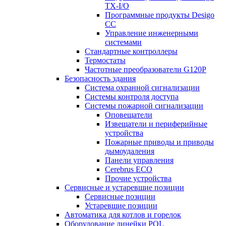
TX-I/O
Программные продукты Desigo
CC
Управление инженерными
системами
Стандартные контроллеры
Термостаты
Частотные преобразователи G120P
Безопасность здания
Система охранной сигнализации
Системы контроля доступа
Системы пожарной сигнализации
Оповещатели
Извещатели и периферийные
устройства
Пожарные приводы и приводы
дымоудаления
Панели управления
Cerebrus ECO
Прочие устройства
Сервисные и устаревшие позиции
Сервисные позиции
Устаревшие позиции
Автоматика для котлов и горелок
Оборудование линейки POL