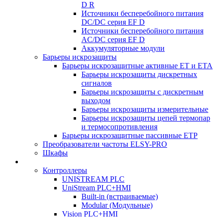
D R
Источники бесперебойного питания
DC/DC серия EF D
Источники бесперебойного питания
AC/DC серия EF D
Аккумуляторные модули
Барьеры искрозащиты
Барьеры искрозащитные активные ET и ETA
Барьеры искрозащиты дискретных
сигналов
Барьеры искрозащиты с дискретным
выходом
Барьеры искрозащиты измерительные
Барьеры искрозащиты цепей термопар
и термосопротивления
Барьеры искрозащитные пассивные ЕТР
Преобразователи частоты ELSY-PRO
Шкафы
Контроллеры
UNISTREAM PLC
UniStream PLC+HMI
Built-in (встраиваемые)
Modular (Модульные)
Vision PLC+HMI