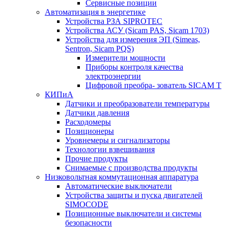
Сервисные позиции
Автоматизация в энергетике
Устройства РЗА SIPROTEC
Устройства АСУ (Sicam PAS, Sicam 1703)
Устройства для измерения ЭП (Simeas,
Sentron, Sicam PQS)
Измерители мощности
Приборы контроля качества
электроэнергии
Цифровой преобра- зователь SICAM T
КИПиА
Датчики и преобразователи температуры
Датчики давления
Расходомеры
Позиционеры
Уровнемеры и сигнализаторы
Технологии взвешивания
Прочие продукты
Снимаемые с производства продукты
Низковольтная коммутационная аппаратура
Автоматические выключатели
Устройства защиты и пуска двигателей
SIMOCODE
Позиционные выключатели и системы
безопасности