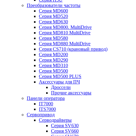
Преобразователи частоты
Серия MD600
Серия MD520
Серия MD630
Серия MD800. MultiDrive
Серия MD810 MultiDrive
Серия MD580
Серия MD880 MultiDrive
Серия CS710 (крановый привод)
Серия MD200
Серия MD290
Серия MD310
Серия MD500
Серия MD500 PLUS
Аксессуары для ПЧ
Дроссели
Прочие аксессуары
Панели оператора
IT7000
ITS7000
Сервопривод
Серводрайверы
Серия SV630
Серия SV660