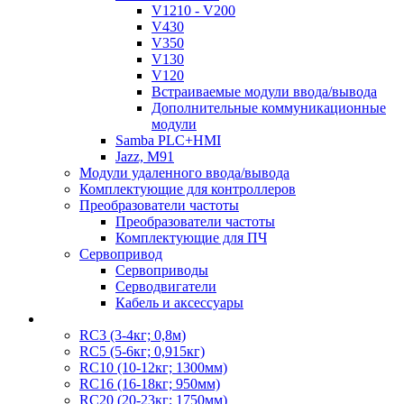
V1210 - V200
V430
V350
V130
V120
Встраиваемые модули ввода/вывода
Дополнительные коммуникационные
модули
Samba PLC+HMI
Jazz, M91
Модули удаленного ввода/вывода
Комплектующие для контроллеров
Преобразователи частоты
Преобразователи частоты
Комплектующие для ПЧ
Сервопривод
Сервоприводы
Серводвигатели
Кабель и аксессуары
RC3 (3-4кг; 0,8м)
RC5 (5-6кг; 0,915кг)
RC10 (10-12кг; 1300мм)
RC16 (16-18кг; 950мм)
RC20 (20-23кг; 1750мм)