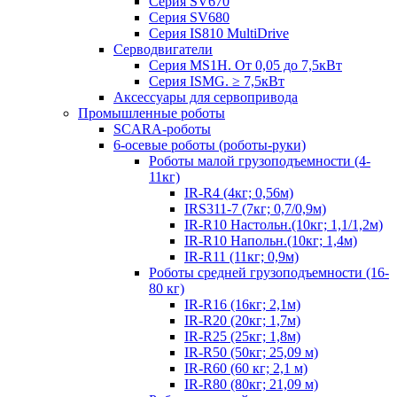
Серия SV670
Серия SV680
Серия IS810 MultiDrive
Серводвигатели
Серия MS1H. От 0,05 до 7,5кВт
Серия ISMG. ≥ 7,5кВт
Аксессуары для сервопривода
Промышленные роботы
SCARA-роботы
6-осевые роботы (роботы-руки)
Роботы малой грузоподъемности (4-
11кг)
IR-R4 (4кг; 0,56м)
IRS311-7 (7кг; 0,7/0,9м)
IR-R10 Настольн.(10кг; 1,1/1,2м)
IR-R10 Напольн.(10кг; 1,4м)
IR-R11 (11кг; 0,9м)
Роботы средней грузоподъемности (16-
80 кг)
IR-R16 (16кг; 2,1м)
IR-R20 (20кг; 1,7м)
IR-R25 (25кг; 1,8м)
IR-R50 (50кг; 25,09 м)
IR-R60 (60 кг; 2,1 м)
IR-R80 (80кг; 21,09 м)