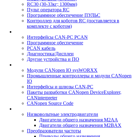
RC30 (30-33кг; 1300мм)
Пульт оператора RC
Программное обеспечение ПУЛЬС
Контроллер для коботов RC (поставляется в
комплекте с коботом)
Интерфейсы CAN-PC PCAN
Программное обеспечение
PCAN кабель
Диагностика/Дисплеи
Другие устройства и ПО
Модули CANopen IO sysWORXX
Промышленные контроллеры и модули CANopen
IO
Интерфейсы и шлюзы CAN-PC
Пакеты разработки CANopen DeviceExplorer,
CANinterpreter
CANopen Source Code
Низковольтные электродвигатели
Двигатели общего назначения M2AA
Двигатели общего назначения M2BAX
Преобразователи частоты
Приводы общего назначения