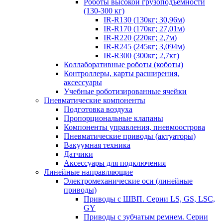
Роботы высокой грузоподъемности
(130-300 кг)
IR-R130 (130кг; 30,96м)
IR-R170 (170кг; 27,01м)
IR-R220 (220кг; 2,7м)
IR-R245 (245кг; 3,094м)
IR-R300 (300кг; 2,7кг)
Коллаборативные роботы (коботы)
Контроллеры, карты расширения,
аксессуары
Учебные роботизированные ячейки
Пневматические компоненты
Подготовка воздуха
Пропорциональные клапаны
Компоненты управления, пневмоострова
Пневматические приводы (актуаторы)
Вакуумная техника
Датчики
Аксессуары для подключения
Линейные направляющие
Электромеханические оси (линейные
приводы)
Приводы с ШВП. Серии LS, GS, LSC,
GY
Приводы с зубчатым ремнем. Серии