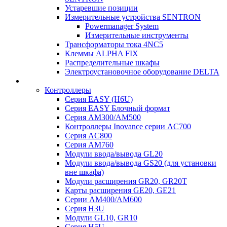
Устаревшие позиции
Измерительные устройства SENTRON
Powermanager System
Измерительные инструменты
Трансформаторы тока 4NC5
Клеммы ALPHA FIX
Распределительные шкафы
Электроустановочное оборудование DELTA
Контроллеры
Серия EASY (H6U)
Серия EASY Блочный формат
Серия AM300/AM500
Контроллеры Inovance серии AC700
Серия AC800
Серия AM760
Модули ввода/вывода GL20
Модули ввода/вывода GS20 (для установки
вне шкафа)
Модули расширения GR20, GR20T
Карты расширения GE20, GE21
Серии AM400/AM600
Серия H3U
Модули GL10, GR10
Серия H5U