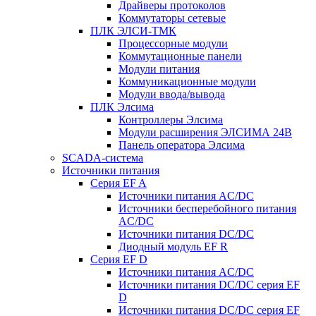
Драйверы протоколов
Коммутаторы сетевые
ПЛК ЭЛСИ-ТМК
Процессорные модули
Коммутационные панели
Модули питания
Коммуникационные модули
Модули ввода/вывода
ПЛК Элсима
Контроллеры Элсима
Модули расширения ЭЛСИМА 24В
Панель оператора Элсима
SCADA-система
Источники питания
Серия EF A
Источники питания AC/DC
Источники бесперебойного питания
AC/DC
Источники питания DC/DC
Диодный модуль EF R
Серия EF D
Источники питания AC/DC
Источники питания DC/DC серия EF
D
Источники питания DC/DC серия EF