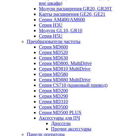
вне шкафа)
Модули расширения GR20, GR20T
Карты расширения GE20, GE21
Серии AM400/AM600
Серия H3U
Модули GL10, GR10
Серия H5U
Преобразователи частоты
Серия MD600
Серия MD520
Серия MD630
Серия MD800. MultiDrive
Серия MD810 MultiDrive
Серия MD580
Серия MD880 MultiDrive
Серия CS710 (крановый привод)
Серия MD200
Серия MD290
Серия MD310
Серия MD500
Серия MD500 PLUS
Аксессуары для ПЧ
Дроссели
Прочие аксессуары
Панели оператора