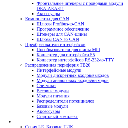
Фронтальные штекеры с проводами-модули
DEA-AEA311
Аксессуары
Компоненты для CAN
Шлюзы Profibus-to-CAN
Программное обеспечение
Штекеры для CAN-шины
Шлюзы CAN-to-CAN
Преобразователи интерфейсов
Преобразователи для шины MPI
Конвертер для интерфейса S5
Конвертер интерфейсов RS-232-to-TTY
Распределенная периферия TB20
Интерфейсные модули
Модули дискретных входов/выходов
Модули аналоговых входов/выходов
Счетчики
Весовые модули
Модули питания
Распределители потенциалов
Базовые модули
Аксесcуары
Стартовый комплект
Серия LE. Базовые ПЛК