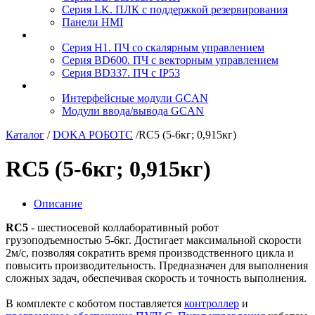
Серия LK. ПЛК с поддержкой резервирования
Панели HMI
Серия H1. ПЧ со скалярным управлением
Серия BD600. ПЧ с векторным управлением
Серия BD337. ПЧ с IP53
Интерфейсные модули GCAN
Модули ввода/вывода GCAN
Каталог
/
DOKA РОБОТС
/
RC5 (5-6кг; 0,915кг)
RC5 (5-6кг; 0,915кг)
Описание
RC5
- шестиосевой коллаборативный робот
грузоподъемностью 5-6кг. Достигает максимальной скорости
2м/с, позволяя сократить время производственного цикла и
повысить производительность. Предназначен для выполнения
сложных задач, обеспечивая скорость и точность выполнения.
В комплекте с коботом поставляется
контроллер
и