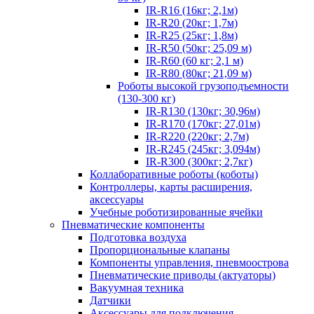
IR-R16 (16кг; 2,1м)
IR-R20 (20кг; 1,7м)
IR-R25 (25кг; 1,8м)
IR-R50 (50кг; 25,09 м)
IR-R60 (60 кг; 2,1 м)
IR-R80 (80кг; 21,09 м)
Роботы высокой грузоподъемности
(130-300 кг)
IR-R130 (130кг; 30,96м)
IR-R170 (170кг; 27,01м)
IR-R220 (220кг; 2,7м)
IR-R245 (245кг; 3,094м)
IR-R300 (300кг; 2,7кг)
Коллаборативные роботы (коботы)
Контроллеры, карты расширения,
аксессуары
Учебные роботизированные ячейки
Пневматические компоненты
Подготовка воздуха
Пропорциональные клапаны
Компоненты управления, пневмоострова
Пневматические приводы (актуаторы)
Вакуумная техника
Датчики
Аксессуары для подключения