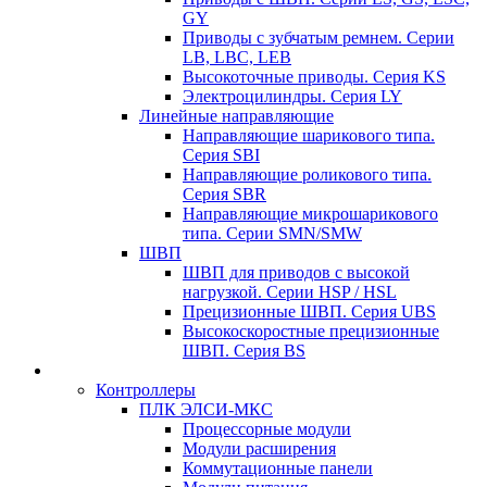
GY
Приводы с зубчатым ремнем. Серии
LB, LBC, LEB
Высокоточные приводы. Серия KS
Электроцилиндры. Серия LY
Линейные направляющие
Направляющие шарикового типа.
Серия SBI
Направляющие роликового типа.
Серия SBR
Направляющие микрошарикового
типа. Серии SMN/SMW
ШВП
ШВП для приводов с высокой
нагрузкой. Серии HSP / HSL
Прецизионные ШВП. Серия UBS
Высокоскоростные прецизионные
ШВП. Серия BS
Контроллеры
ПЛК ЭЛСИ-МКС
Процессорные модули
Модули расширения
Коммутационные панели