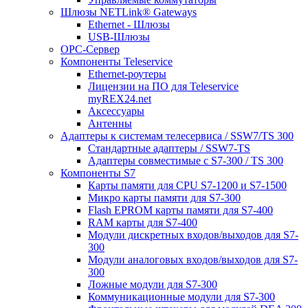
Шлюзы NETLink® Gateways
Ethernet - Шлюзы
USB-Шлюзы
ОРС-Сервер
Компоненты Teleservice
Ethernet-роутеры
Лицензии на ПО для Teleservice
myREX24.net
Аксессуары
Антенны
Адаптеры к системам телесервиса / SSW7/TS 300
Стандартные адаптеры / SSW7-TS
Адаптеры совместимые с S7-300 / TS 300
Компоненты S7
Карты памяти для CPU S7-1200 и S7-1500
Микро карты памяти для S7-300
Flash EPROM карты памяти для S7-400
RAM карты для S7-400
Модули дискретных входов/выходов для S7-
300
Модули аналоговых входов/выходов для S7-
300
Ложные модули для S7-300
Коммуникационные модули для S7-300