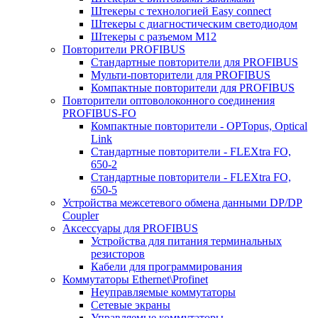
Штекеры с технологией Easy connect
Штекеры с диагностическим светодиодом
Штекеры с разъемом М12
Повторители PROFIBUS
Стандартные повторители для PROFIBUS
Мульти-повторители для PROFIBUS
Компактные повторители для PROFIBUS
Повторители оптоволоконного соединения
PROFIBUS-FO
Компактные повторители - OPTopus, Optical
Link
Стандартные повторители - FLEXtra FO,
650-2
Стандартные повторители - FLEXtra FO,
650-5
Устройства межсетевого обмена данными DP/DP
Coupler
Аксессуары для PROFIBUS
Устройства для питания терминальных
резисторов
Кабели для программирования
Коммутаторы Ethernet\Profinet
Неуправляемые коммутаторы
Сетевые экраны
Управляемые коммутаторы