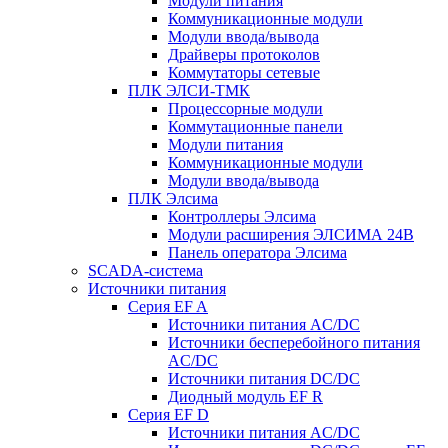
Модули питания
Коммуникационные модули
Модули ввода/вывода
Драйверы протоколов
Коммутаторы сетевые
ПЛК ЭЛСИ-ТМК
Процессорные модули
Коммутационные панели
Модули питания
Коммуникационные модули
Модули ввода/вывода
ПЛК Элсима
Контроллеры Элсима
Модули расширения ЭЛСИМА 24В
Панель оператора Элсима
SCADA-система
Источники питания
Серия EF A
Источники питания AC/DC
Источники бесперебойного питания
AC/DC
Источники питания DC/DC
Диодный модуль EF R
Серия EF D
Источники питания AC/DC