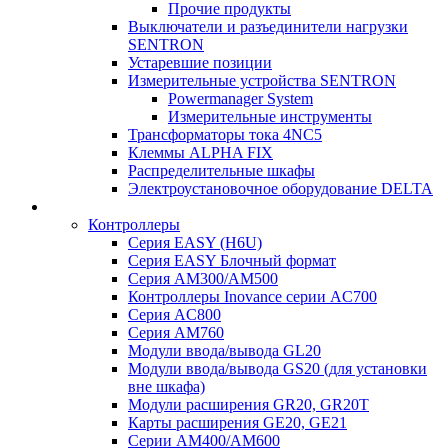
Прочие продукты
Выключатели и разъединители нагрузки
SENTRON
Устаревшие позиции
Измерительные устройства SENTRON
Powermanager System
Измерительные инструменты
Трансформаторы тока 4NC5
Клеммы ALPHA FIX
Распределительные шкафы
Электроустановочное оборудование DELTA
Контроллеры
Серия EASY (H6U)
Серия EASY Блочный формат
Серия AM300/AM500
Контроллеры Inovance серии AC700
Серия AC800
Серия AM760
Модули ввода/вывода GL20
Модули ввода/вывода GS20 (для установки
вне шкафа)
Модули расширения GR20, GR20T
Карты расширения GE20, GE21
Серии AM400/AM600