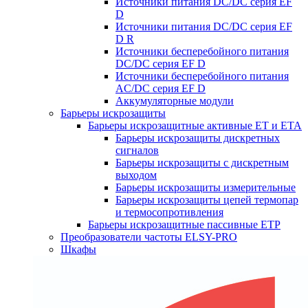
Источники питания DC/DC серия EF
D
Источники питания DC/DC серия EF
D R
Источники бесперебойного питания
DC/DC серия EF D
Источники бесперебойного питания
AC/DC серия EF D
Аккумуляторные модули
Барьеры искрозащиты
Барьеры искрозащитные активные ET и ETA
Барьеры искрозащиты дискретных
сигналов
Барьеры искрозащиты с дискретным
выходом
Барьеры искрозащиты измерительные
Барьеры искрозащиты цепей термопар
и термосопротивления
Барьеры искрозащитные пассивные ЕТР
Преобразователи частоты ELSY-PRO
Шкафы