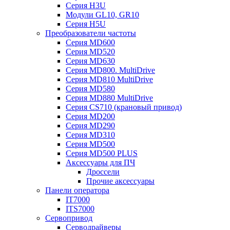
Серия H3U
Модули GL10, GR10
Серия H5U
Преобразователи частоты
Серия MD600
Серия MD520
Серия MD630
Серия MD800. MultiDrive
Серия MD810 MultiDrive
Серия MD580
Серия MD880 MultiDrive
Серия CS710 (крановый привод)
Серия MD200
Серия MD290
Серия MD310
Серия MD500
Серия MD500 PLUS
Аксессуары для ПЧ
Дроссели
Прочие аксессуары
Панели оператора
IT7000
ITS7000
Сервопривод
Серводрайверы