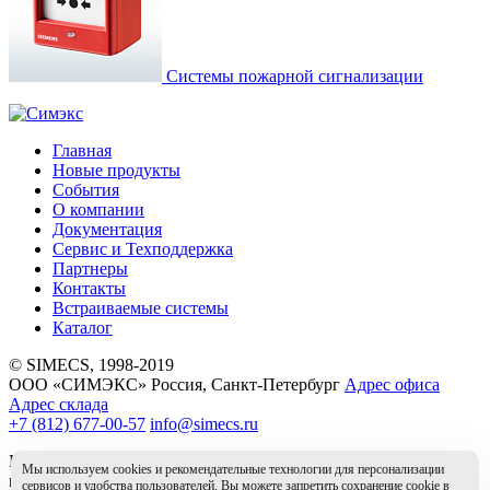
Системы пожарной сигнализации
Главная
Новые продукты
События
О компании
Документация
Сервис и Техподдержка
Партнеры
Контакты
Встраиваемые системы
Каталог
© SIMECS, 1998-2019
ООО «СИМЭКС» Россия, Санкт-Петербург
Адрес офиса
Адрес склада
+7 (812) 677-00-57
info@simecs.ru
Вся информация на данном сайте носит справочный характер
Мы используем cookies и рекомендательные технологии для персонализации
и не является публичной офертой.
сервисов и удобства пользователей. Вы можете запретить сохранение cookie в