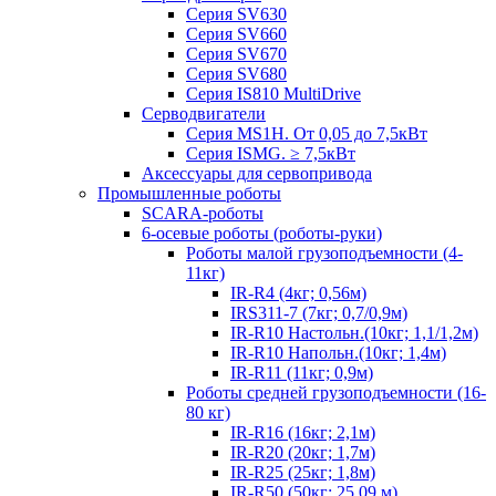
Серия SV630
Серия SV660
Серия SV670
Серия SV680
Серия IS810 MultiDrive
Серводвигатели
Серия MS1H. От 0,05 до 7,5кВт
Серия ISMG. ≥ 7,5кВт
Аксессуары для сервопривода
Промышленные роботы
SCARA-роботы
6-осевые роботы (роботы-руки)
Роботы малой грузоподъемности (4-
11кг)
IR-R4 (4кг; 0,56м)
IRS311-7 (7кг; 0,7/0,9м)
IR-R10 Настольн.(10кг; 1,1/1,2м)
IR-R10 Напольн.(10кг; 1,4м)
IR-R11 (11кг; 0,9м)
Роботы средней грузоподъемности (16-
80 кг)
IR-R16 (16кг; 2,1м)
IR-R20 (20кг; 1,7м)
IR-R25 (25кг; 1,8м)
IR-R50 (50кг; 25,09 м)