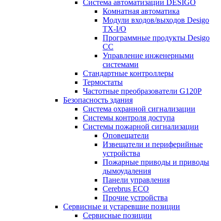
Система автоматизации DESIGO
Комнатная автоматика
Модули входов/выходов Desigo
TX-I/O
Программные продукты Desigo
CC
Управление инженерными
системами
Стандартные контроллеры
Термостаты
Частотные преобразователи G120P
Безопасность здания
Система охранной сигнализации
Системы контроля доступа
Системы пожарной сигнализации
Оповещатели
Извещатели и периферийные
устройства
Пожарные приводы и приводы
дымоудаления
Панели управления
Cerebrus ECO
Прочие устройства
Сервисные и устаревшие позиции
Сервисные позиции