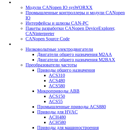
Модули CANopen IO sysWORXX
Промышленные контроллеры и модули CANopen
IO
Интерфейсы и шлюзы CAN-PC
Пакеты разработки CANopen DeviceExplorer,
CANinterpreter
CANopen Source Code
Низковольтные электродвигатели
Двигатели общего назначения M2AA
Двигатели общего назначения M2BAX
Преобразователи частоты
Приводы общего назначения
ACS310
ACS480
ACS580
Микроприводы ABB
ACS150
ACS55
Промышленные приводы ACS880
Приводы для HVAC
ACH480
ACH580
Приводы для машиностроения