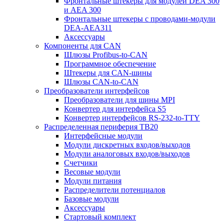
Фронтальные штекеры для модулей DEA 300
и AEA 300
Фронтальные штекеры с проводами-модули
DEA-AEA311
Аксессуары
Компоненты для CAN
Шлюзы Profibus-to-CAN
Программное обеспечение
Штекеры для CAN-шины
Шлюзы CAN-to-CAN
Преобразователи интерфейсов
Преобразователи для шины MPI
Конвертер для интерфейса S5
Конвертер интерфейсов RS-232-to-TTY
Распределенная периферия TB20
Интерфейсные модули
Модули дискретных входов/выходов
Модули аналоговых входов/выходов
Счетчики
Весовые модули
Модули питания
Распределители потенциалов
Базовые модули
Аксесcуары
Стартовый комплект