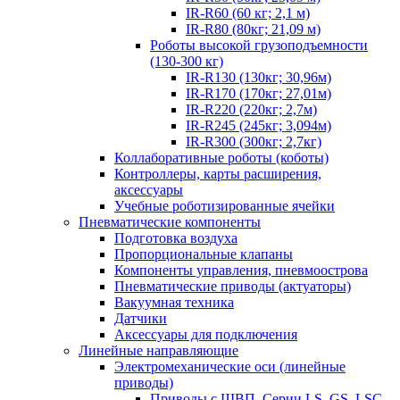
IR-R60 (60 кг; 2,1 м)
IR-R80 (80кг; 21,09 м)
Роботы высокой грузоподъемности
(130-300 кг)
IR-R130 (130кг; 30,96м)
IR-R170 (170кг; 27,01м)
IR-R220 (220кг; 2,7м)
IR-R245 (245кг; 3,094м)
IR-R300 (300кг; 2,7кг)
Коллаборативные роботы (коботы)
Контроллеры, карты расширения,
аксессуары
Учебные роботизированные ячейки
Пневматические компоненты
Подготовка воздуха
Пропорциональные клапаны
Компоненты управления, пневмоострова
Пневматические приводы (актуаторы)
Вакуумная техника
Датчики
Аксессуары для подключения
Линейные направляющие
Электромеханические оси (линейные
приводы)
Приводы с ШВП. Серии LS, GS, LSC,