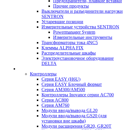
Предохранители, плавкие вставки
Прочие продукты
Выключатели и разъединители нагрузки
SENTRON
Устаревшие позиции
Измерительные устройства SENTRON
Powermanager System
Измерительные инструменты
Трансформаторы тока 4NC5
Клеммы ALPHA FIX
Распределительные шкафы
Электроустановочное оборудование
DELTA
Контроллеры
Серия EASY (H6U)
Серия EASY Блочный формат
Серия AM300/AM500
Контроллеры Inovance серии AC700
Серия AC800
Серия AM760
Модули ввода/вывода GL20
Модули ввода/вывода GS20 (для
установки вне шкафа)
Модули расширения GR20, GR20T