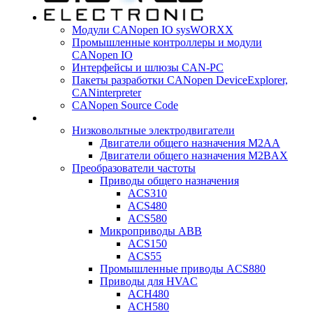
Модули CANopen IO sysWORXX
Промышленные контроллеры и модули
CANopen IO
Интерфейсы и шлюзы CAN-PC
Пакеты разработки CANopen DeviceExplorer,
CANinterpreter
CANopen Source Code
Низковольтные электродвигатели
Двигатели общего назначения M2AA
Двигатели общего назначения M2BAX
Преобразователи частоты
Приводы общего назначения
ACS310
ACS480
ACS580
Микроприводы ABB
ACS150
ACS55
Промышленные приводы ACS880
Приводы для HVAC
ACH480
ACH580