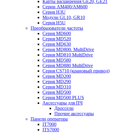
Карты расширения GE20, GE21
Серии AM400/AM600
Серия H3U
Модули GL10, GR10
Серия H5U
Преобразователи частоты
Серия MD600
Серия MD520
Серия MD630
Серия MD800. MultiDrive
Серия MD810 MultiDrive
Серия MD580
Серия MD880 MultiDrive
Серия CS710 (крановый привод)
Серия MD200
Серия MD290
Серия MD310
Серия MD500
Серия MD500 PLUS
Аксессуары для ПЧ
Дроссели
Прочие аксессуары
Панели оператора
IT7000
ITS7000