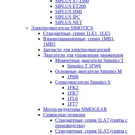
SIPLUS S7-1500
SIPLUS ET200
SIPLUS HMI
SIPLUS IPC
SIPLUS NET
Электродвигатели SIMOTICS
Стандартные, серии 1LE1, 1LE5
Взрывозащищенные, серии 1MB1,
1MB5
Запчасти для электродвигателей
Двигатели для управления движением
Моментные двигатели Simotics T
Simotics T 1FW6
Основные двигатели Simotics M
1PH8
Серводвигатели Simotics S
1FK2
1FK7
1FL6
1FT7
Мотор-редукторы SIMOGEAR
Сервисные позиции
Стандартные, серия 1LA7 (сняты с
производства)
Стандартные, серия 1LA5 (сняты с