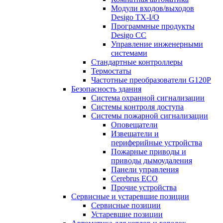
Модули входов/выходов
Desigo TX-I/O
Программные продукты
Desigo CC
Управление инженерными
системами
Стандартные контроллеры
Термостаты
Частотные преобразователи G120P
Безопасность здания
Система охранной сигнализации
Системы контроля доступа
Системы пожарной сигнализации
Оповещатели
Извещатели и
периферийные устройства
Пожарные приводы и
приводы дымоудаления
Панели управления
Cerebrus ECO
Прочие устройства
Сервисные и устаревшие позиции
Сервисные позиции
Устаревшие позиции