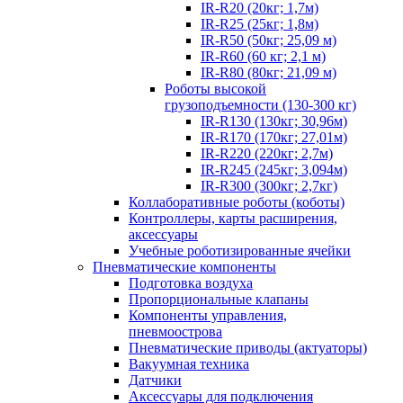
IR-R20 (20кг; 1,7м)
IR-R25 (25кг; 1,8м)
IR-R50 (50кг; 25,09 м)
IR-R60 (60 кг; 2,1 м)
IR-R80 (80кг; 21,09 м)
Роботы высокой
грузоподъемности (130-300 кг)
IR-R130 (130кг; 30,96м)
IR-R170 (170кг; 27,01м)
IR-R220 (220кг; 2,7м)
IR-R245 (245кг; 3,094м)
IR-R300 (300кг; 2,7кг)
Коллаборативные роботы (коботы)
Контроллеры, карты расширения,
аксессуары
Учебные роботизированные ячейки
Пневматические компоненты
Подготовка воздуха
Пропорциональные клапаны
Компоненты управления,
пневмоострова
Пневматические приводы (актуаторы)
Вакуумная техника
Датчики
Аксессуары для подключения