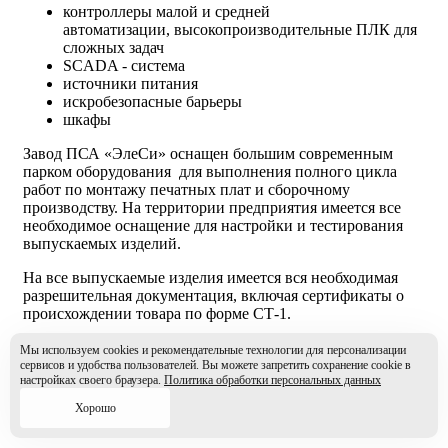
контроллеры малой и средней
автоматизации, высокопроизводительные ПЛК для
сложных задач
SCADA - система
источники питания
искробезопасные барьеры
шкафы
Завод ПСА «ЭлеСи» оснащен большим современным
парком оборудования для выполнения полного цикла
работ по монтажу печатных плат и сборочному
производству. На территории предприятия имеется все
необходимое оснащение для настройки и тестирования
выпускаемых изделий.
На все выпускаемые изделия имеется вся необходимая
разрешительная документация, включая сертификаты о
происхождении товара по форме СТ-1.
Компания СИМЭКС является официальным
Мы используем cookies и рекомендательные технологии для персонализации
дистрибьютором продукции ООО "Завод ПСА
сервисов и удобства пользователей. Вы можете запретить сохранение cookie в
настройках своего браузера.
Политика обработки персональных данных
"ЭлеСи".
Сертификат дистрибьютора
Хорошо