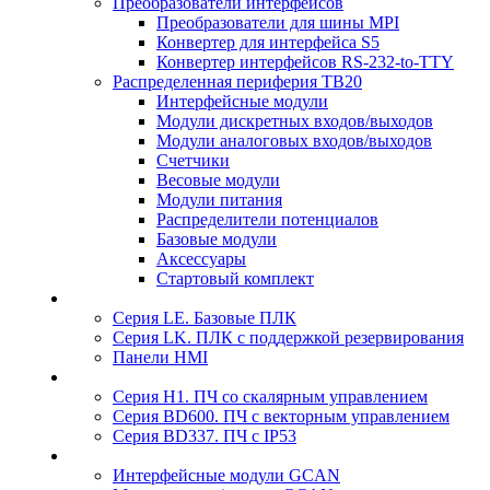
Преобразователи интерфейсов
Преобразователи для шины MPI
Конвертер для интерфейса S5
Конвертер интерфейсов RS-232-to-TTY
Распределенная периферия TB20
Интерфейсные модули
Модули дискретных входов/выходов
Модули аналоговых входов/выходов
Счетчики
Весовые модули
Модули питания
Распределители потенциалов
Базовые модули
Аксесcуары
Стартовый комплект
Серия LE. Базовые ПЛК
Серия LK. ПЛК с поддержкой резервирования
Панели HMI
Серия H1. ПЧ со скалярным управлением
Серия BD600. ПЧ с векторным управлением
Серия BD337. ПЧ с IP53
Интерфейсные модули GCAN