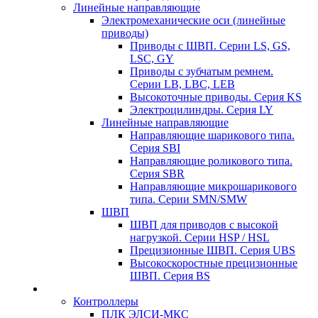
Линейные направляющие
Электромеханические оси (линейные
приводы)
Приводы с ШВП. Серии LS, GS,
LSC, GY
Приводы с зубчатым ремнем.
Серии LB, LBC, LEB
Высокоточные приводы. Серия KS
Электроцилиндры. Серия LY
Линейные направляющие
Направляющие шарикового типа.
Серия SBI
Направляющие роликового типа.
Серия SBR
Направляющие микрошарикового
типа. Серии SMN/SMW
ШВП
ШВП для приводов с высокой
нагрузкой. Серии HSP / HSL
Прецизионные ШВП. Серия UBS
Высокоскоростные прецизионные
ШВП. Серия BS
Контроллеры
ПЛК ЭЛСИ-МКС