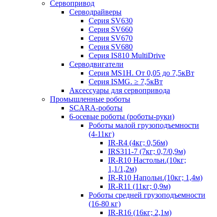
Сервопривод
Серводрайверы
Серия SV630
Серия SV660
Серия SV670
Серия SV680
Серия IS810 MultiDrive
Серводвигатели
Серия MS1H. От 0,05 до 7,5кВт
Серия ISMG. ≥ 7,5кВт
Аксессуары для сервопривода
Промышленные роботы
SCARA-роботы
6-осевые роботы (роботы-руки)
Роботы малой грузоподъемности
(4-11кг)
IR-R4 (4кг; 0,56м)
IRS311-7 (7кг; 0,7/0,9м)
IR-R10 Настольн.(10кг;
1,1/1,2м)
IR-R10 Напольн.(10кг; 1,4м)
IR-R11 (11кг; 0,9м)
Роботы средней грузоподъемности
(16-80 кг)
IR-R16 (16кг; 2,1м)