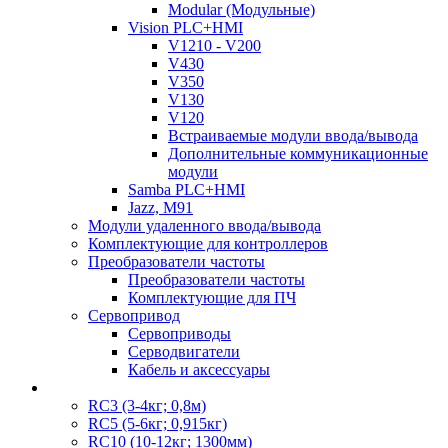
Modular (Модульные)
Vision PLC+HMI
V1210 - V200
V430
V350
V130
V120
Встраиваемые модули ввода/вывода
Дополнительные коммуникационные
модули
Samba PLC+HMI
Jazz, M91
Модули удаленного ввода/вывода
Комплектующие для контроллеров
Преобразователи частоты
Преобразователи частоты
Комплектующие для ПЧ
Сервопривод
Сервоприводы
Серводвигатели
Кабель и аксессуары
RC3 (3-4кг; 0,8м)
RC5 (5-6кг; 0,915кг)
RC10 (10-12кг; 1300мм)