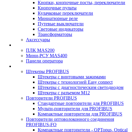
Кнопки, кнопочные посты, переключатели
Кнопочные пульты
Кулачковые переключатели
Миниатюрные реле
Путевые выключатели
Световые индикаторы
Трансформаторы
Аксессуары
ПЛК MAS200
Мини-РСУ MAS400
Панели оператора
Штекеры PROFIBUS
Штекеры с винтовыми зажимами
Штекеры с технологией Easy connect
Штекеры с диагностическим светодиодом
Штекеры с разъемом М12
Повторители PROFIBUS
Стандартные повторители для PROFIBUS
Мульти-повторители для PROFIBUS
Компактные повторители для PROFIBUS
Повторители оптоволоконного соединения
PROFIBUS-FO
Компактные повторители - OPTopus, Optical