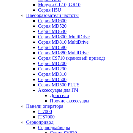
Модули GL10, GR10
Серия H5U
Преобразователи частоты
Серия MD600
Серия MD520
Серия MD630
Серия MD800. MultiDrive
Серия MD810 MultiDrive
Серия MD580
Серия MD880 MultiDrive
Серия CS710 (крановый привод)
Серия MD200
Серия MD290
Серия MD310
Серия MD500
Серия MD500 PLUS
Аксессуары для ПЧ
Дроссели
Прочие аксессуары
Панели оператора
IT7000
ITS7000
Сервопривод
Серводрайверы
Серия SV630