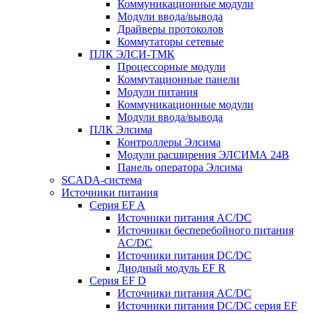
Коммуникационные модули
Модули ввода/вывода
Драйверы протоколов
Коммутаторы сетевые
ПЛК ЭЛСИ-ТМК
Процессорные модули
Коммутационные панели
Модули питания
Коммуникационные модули
Модули ввода/вывода
ПЛК Элсима
Контроллеры Элсима
Модули расширения ЭЛСИМА 24В
Панель оператора Элсима
SCADA-система
Источники питания
Серия EF A
Источники питания AC/DC
Источники бесперебойного питания
AC/DC
Источники питания DC/DC
Диодный модуль EF R
Серия EF D
Источники питания AC/DC
Источники питания DC/DC серия EF