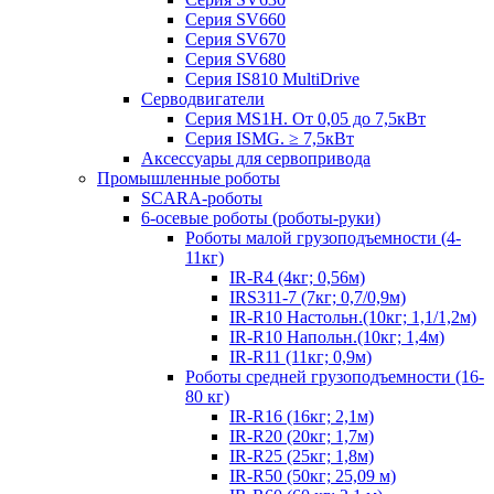
Серия SV660
Серия SV670
Серия SV680
Серия IS810 MultiDrive
Серводвигатели
Серия MS1H. От 0,05 до 7,5кВт
Серия ISMG. ≥ 7,5кВт
Аксессуары для сервопривода
Промышленные роботы
SCARA-роботы
6-осевые роботы (роботы-руки)
Роботы малой грузоподъемности (4-
11кг)
IR-R4 (4кг; 0,56м)
IRS311-7 (7кг; 0,7/0,9м)
IR-R10 Настольн.(10кг; 1,1/1,2м)
IR-R10 Напольн.(10кг; 1,4м)
IR-R11 (11кг; 0,9м)
Роботы средней грузоподъемности (16-
80 кг)
IR-R16 (16кг; 2,1м)
IR-R20 (20кг; 1,7м)
IR-R25 (25кг; 1,8м)
IR-R50 (50кг; 25,09 м)