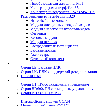
Преобразователи для шины MPI
Конвертер для интерфейса S5
Конвертер интерфейсов RS-232-to-TTY
Распределенная периферия TB20
Интерфейсные модули
Модули дискретных входов/выходов
Модули аналоговых входов/выходов
Счетчики
Весовые модули
Модули питания
Распределители потенциалов
Базовые модули
Аксесcуары
Стартовый комплект
Серия LE. Базовые ПЛК
Серия LK. ПЛК с поддержкой резервирования
Панели HMI
Серия H1. ПЧ со скалярным управлением
Серия BD600. ПЧ с векторным управлением
Серия BD337. ПЧ с IP53
Интерфейсные модули GCAN
Модули ввода/вывода GCAN