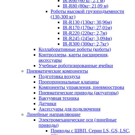
IR-R60 (60 кг; 2,1 м)
IR-R80 (80кг; 21,09 м)
Роботы высокой грузоподъемности
(130-300 кг)
IR-R130 (130кг; 30,96м)
IR-R170 (170кг; 27,01м)
IR-R220 (220кг; 2,7м)
IR-R245 (245кг; 3,094м)
IR-R300 (300кг; 2,7кг)
Коллаборативные роботы (коботы)
Контроллеры, карты расширения,
аксессуары
Учебные роботизированные ячейки
Пневматические компоненты
Подготовка воздуха
Пропорциональные клапаны
Компоненты управления, пневмоострова
Пневматические приводы (актуаторы)
Вакуумная техника
Датчики
Аксессуары для подключения
Линейные направляющие
Электромеханические оси (линейные
приводы)
Приводы с ШВП. Серии LS, GS, LSC,