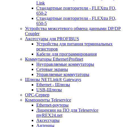
Link
Стандартные повторители - FLEXtra FO,
650-2
Стандартные повторители - FLEXtra FO,
650-5
Устройства межсетевого обмена данными DP/DP
Coupler
Аксессуары для PROFIBUS
Устройства для питания терминальных
резисторов
Кабели для программирования
Коммутаторы Ethernet\Profinet
Неуправляемые коммутаторы
Сетевые экраны
Управляемые коммутаторы
Шлюзы NETLink® Gateways
Ethernet - Шлюзы
USB-Шлюзы
ОРС-Сервер
Компоненты Teleservice
Ethernet-роутеры
Лицензии на ПО для Teleservice
myREX24.net
Аксессуары
Антенны