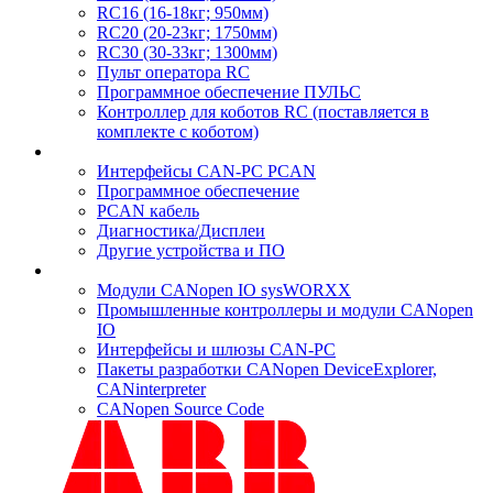
RC16 (16-18кг; 950мм)
RC20 (20-23кг; 1750мм)
RC30 (30-33кг; 1300мм)
Пульт оператора RC
Программное обеспечение ПУЛЬС
Контроллер для коботов RC (поставляется в
комплекте с коботом)
Интерфейсы CAN-PC PCAN
Программное обеспечение
PCAN кабель
Диагностика/Дисплеи
Другие устройства и ПО
Модули CANopen IO sysWORXX
Промышленные контроллеры и модули CANopen
IO
Интерфейсы и шлюзы CAN-PC
Пакеты разработки CANopen DeviceExplorer,
CANinterpreter
CANopen Source Code