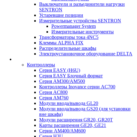
Выключатели и разъединители нагрузки
SENTRON
Устаревшие позиции
Измерительные устройства SENTRON
Powermanager System
Измерительные инструменты
Трансформаторы тока 4NC5
Клеммы ALPHA FIX
Распределительные шкафы
Электроустановочное оборудование DELTA
Контроллеры
Серия EASY (H6U)
Серия EASY Блочный формат
Серия AM300/AM500
Контроллеры Inovance серии AC700
Серия AC800
Серия AM760
Модули ввода/вывода GL20
Модули ввода/вывода GS20 (для установки
вне шкафа)
Модули расширения GR20, GR20T
Карты расширения GE20, GE21
Серии AM400/AM600
Серия H3U