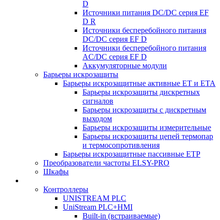
D
Источники питания DC/DC серия EF
D R
Источники бесперебойного питания
DC/DC серия EF D
Источники бесперебойного питания
AC/DC серия EF D
Аккумуляторные модули
Барьеры искрозащиты
Барьеры искрозащитные активные ET и ETA
Барьеры искрозащиты дискретных
сигналов
Барьеры искрозащиты с дискретным
выходом
Барьеры искрозащиты измерительные
Барьеры искрозащиты цепей термопар
и термосопротивления
Барьеры искрозащитные пассивные ЕТР
Преобразователи частоты ELSY-PRO
Шкафы
Контроллеры
UNISTREAM PLC
UniStream PLC+HMI
Built-in (встраиваемые)