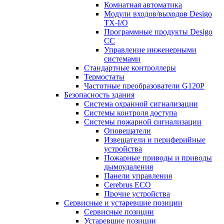
Комнатная автоматика
Модули входов/выходов Desigo
TX-I/O
Программные продукты Desigo
CC
Управление инженерными
системами
Стандартные контроллеры
Термостаты
Частотные преобразователи G120P
Безопасность здания
Система охранной сигнализации
Системы контроля доступа
Системы пожарной сигнализации
Оповещатели
Извещатели и периферийные
устройства
Пожарные приводы и приводы
дымоудаления
Панели управления
Cerebrus ECO
Прочие устройства
Сервисные и устаревшие позиции
Сервисные позиции
Устаревшие позиции