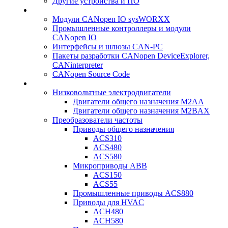
Другие устройства и ПО
Модули CANopen IO sysWORXX
Промышленные контроллеры и модули
CANopen IO
Интерфейсы и шлюзы CAN-PC
Пакеты разработки CANopen DeviceExplorer,
CANinterpreter
CANopen Source Code
Низковольтные электродвигатели
Двигатели общего назначения M2AA
Двигатели общего назначения M2BAX
Преобразователи частоты
Приводы общего назначения
ACS310
ACS480
ACS580
Микроприводы ABB
ACS150
ACS55
Промышленные приводы ACS880
Приводы для HVAC
ACH480
ACH580