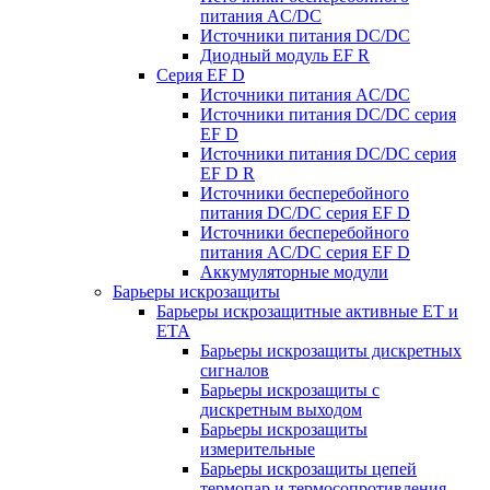
питания AC/DC
Источники питания DC/DC
Диодный модуль EF R
Серия EF D
Источники питания AC/DC
Источники питания DC/DC серия
EF D
Источники питания DC/DC серия
EF D R
Источники бесперебойного
питания DC/DC серия EF D
Источники бесперебойного
питания AC/DC серия EF D
Аккумуляторные модули
Барьеры искрозащиты
Барьеры искрозащитные активные ET и
ETA
Барьеры искрозащиты дискретных
сигналов
Барьеры искрозащиты с
дискретным выходом
Барьеры искрозащиты
измерительные
Барьеры искрозащиты цепей
термопар и термосопротивления