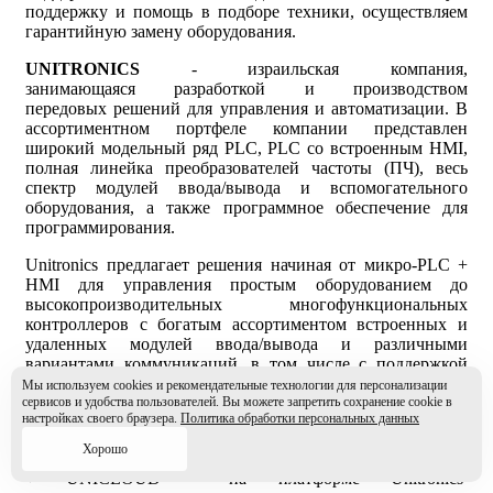
поддержку и помощь в подборе техники, осуществляем
гарантийную замену оборудования.
UNITRONICS
- израильская компания,
занимающаяся разработкой и производством
передовых решений для управления и автоматизации. В
ассортиментном портфеле компании представлен
широкий модельный ряд PLC, PLC со встроенным HMI,
полная линейка преобразователей частоты (ПЧ), весь
спектр модулей ввода/вывода и вспомогательного
оборудования, а также программное обеспечение для
программирования.
Unitronics предлагает решения начиная от микро-PLC +
HMI для управления простым оборудованием до
высокопроизводительных многофункциональных
контроллеров с богатым ассортиментом встроенных и
удаленных модулей ввода/вывода и различными
вариантами коммуникаций, в том числе с поддержкой
стратегии «Индустрия 4.0».
Мы используем cookies и рекомендательные технологии для персонализации
сервисов и удобства пользователей. Вы можете запретить сохранение cookie в
настройках своего браузера.
Политика обработки персональных данных
Хорошо
Технология "Все в одном" - PLC + HMI + WEB SERVER
+ UNICLOUD - на платформе Unitronics