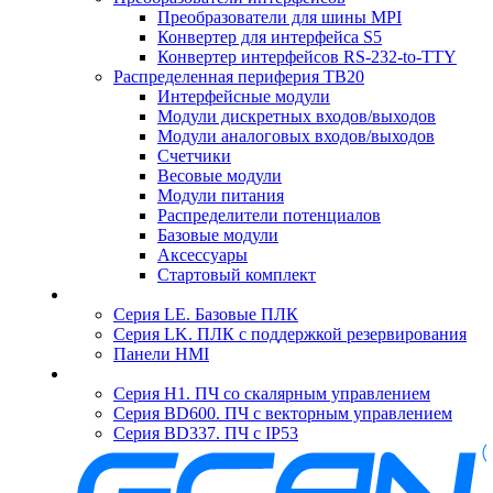
Преобразователи для шины MPI
Конвертер для интерфейса S5
Конвертер интерфейсов RS-232-to-TTY
Распределенная периферия TB20
Интерфейсные модули
Модули дискретных входов/выходов
Модули аналоговых входов/выходов
Счетчики
Весовые модули
Модули питания
Распределители потенциалов
Базовые модули
Аксесcуары
Стартовый комплект
Серия LE. Базовые ПЛК
Серия LK. ПЛК с поддержкой резервирования
Панели HMI
Серия H1. ПЧ со скалярным управлением
Серия BD600. ПЧ с векторным управлением
Серия BD337. ПЧ с IP53