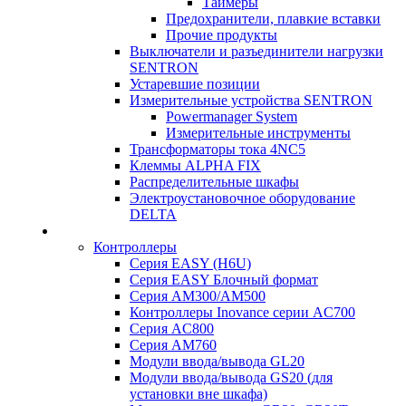
Таймеры
Предохранители, плавкие вставки
Прочие продукты
Выключатели и разъединители нагрузки
SENTRON
Устаревшие позиции
Измерительные устройства SENTRON
Powermanager System
Измерительные инструменты
Трансформаторы тока 4NC5
Клеммы ALPHA FIX
Распределительные шкафы
Электроустановочное оборудование
DELTA
Контроллеры
Серия EASY (H6U)
Серия EASY Блочный формат
Серия AM300/AM500
Контроллеры Inovance серии AC700
Серия AC800
Серия AM760
Модули ввода/вывода GL20
Модули ввода/вывода GS20 (для
установки вне шкафа)