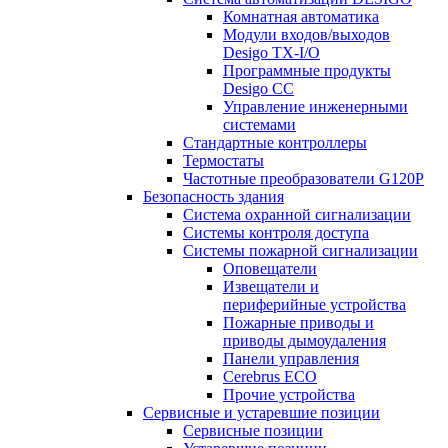
Комнатная автоматика
Модули входов/выходов
Desigo TX-I/O
Программные продукты
Desigo CC
Управление инженерными
системами
Стандартные контроллеры
Термостаты
Частотные преобразователи G120P
Безопасность здания
Система охранной сигнализации
Системы контроля доступа
Системы пожарной сигнализации
Оповещатели
Извещатели и
периферийные устройства
Пожарные приводы и
приводы дымоудаления
Панели управления
Cerebrus ECO
Прочие устройства
Сервисные и устаревшие позиции
Сервисные позиции