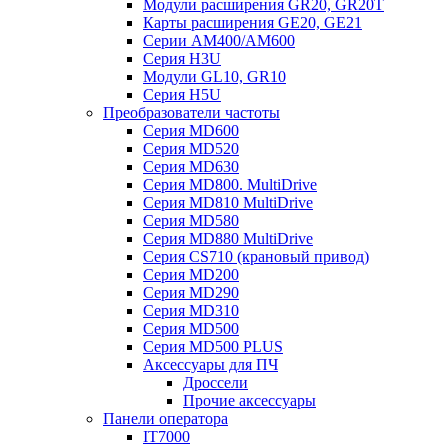
Модули расширения GR20, GR20T
Карты расширения GE20, GE21
Серии AM400/AM600
Серия H3U
Модули GL10, GR10
Серия H5U
Преобразователи частоты
Серия MD600
Серия MD520
Серия MD630
Серия MD800. MultiDrive
Серия MD810 MultiDrive
Серия MD580
Серия MD880 MultiDrive
Серия CS710 (крановый привод)
Серия MD200
Серия MD290
Серия MD310
Серия MD500
Серия MD500 PLUS
Аксессуары для ПЧ
Дроссели
Прочие аксессуары
Панели оператора
IT7000