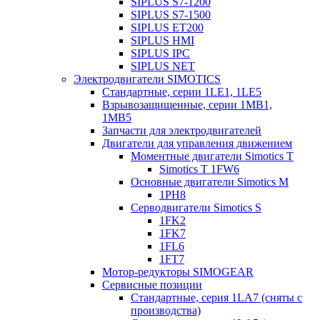
SIPLUS S7-1200
SIPLUS S7-1500
SIPLUS ET200
SIPLUS HMI
SIPLUS IPC
SIPLUS NET
Электродвигатели SIMOTICS
Стандартные, серии 1LE1, 1LE5
Взрывозащищенные, серии 1MB1,
1MB5
Запчасти для электродвигателей
Двигатели для управления движением
Моментные двигатели Simotics T
Simotics T 1FW6
Основные двигатели Simotics M
1PH8
Серводвигатели Simotics S
1FK2
1FK7
1FL6
1FT7
Мотор-редукторы SIMOGEAR
Сервисные позиции
Стандартные, серия 1LA7 (сняты с
производства)