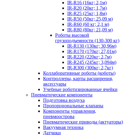
IR-R16 (16кг; 2,1м)
IR-R20 (20кг; 1,7м)
IR-R25 (25кг; 1,8м)
IR-R50 (50кг; 25,09 м)
IR-R60 (60 кг; 2,1 м)
IR-R80 (80кг; 21,09 м)
Роботы высокой
грузоподъемности (130-300 кг)
IR-R130 (130кг; 30,96м)
IR-R170 (170кг; 27,01м)
IR-R220 (220кг; 2,7м)
IR-R245 (245кг; 3,094м)
IR-R300 (300кг; 2,7кг)
Коллаборативные роботы (коботы)
Контроллеры, карты расширения,
аксессуары
Учебные роботизированные ячейки
Пневматические компоненты
Подготовка воздуха
Пропорциональные клапаны
Компоненты управления,
пневмоострова
Пневматические приводы (актуаторы)
Вакуумная техника
Датчики