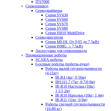
ITS7000
Сервопривод
Серводрайверы
Серия SV630
Серия SV660
Серия SV670
Серия SV680
Серия IS810 MultiDrive
Серводвигатели
Серия MS1H. От 0,05 до 7,5кВт
Серия ISMG. ≥ 7,5кВт
Аксессуары для сервопривода
Промышленные роботы
SCARA-роботы
6-осевые роботы (роботы-руки)
Роботы малой грузоподъемности
(4-11кг)
IR-R4 (4кг; 0,56м)
IRS311-7 (7кг; 0,7/0,9м)
IR-R10 Настольн.(10кг;
1,1/1,2м)
IR-R10 Напольн.(10кг; 1,4м)
IR-R11 (11кг; 0,9м)
Роботы средней грузоподъемности
(16-80 кг)