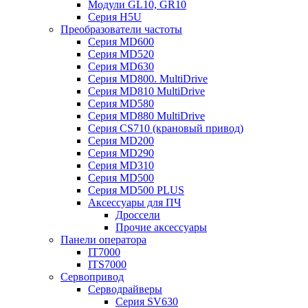
Модули GL10, GR10
Серия H5U
Преобразователи частоты
Серия MD600
Серия MD520
Серия MD630
Серия MD800. MultiDrive
Серия MD810 MultiDrive
Серия MD580
Серия MD880 MultiDrive
Серия CS710 (крановый привод)
Серия MD200
Серия MD290
Серия MD310
Серия MD500
Серия MD500 PLUS
Аксессуары для ПЧ
Дроссели
Прочие аксессуары
Панели оператора
IT7000
ITS7000
Сервопривод
Серводрайверы
Серия SV630