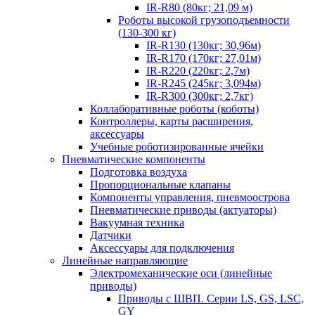
IR-R80 (80кг; 21,09 м)
Роботы высокой грузоподъемности
(130-300 кг)
IR-R130 (130кг; 30,96м)
IR-R170 (170кг; 27,01м)
IR-R220 (220кг; 2,7м)
IR-R245 (245кг; 3,094м)
IR-R300 (300кг; 2,7кг)
Коллаборативные роботы (коботы)
Контроллеры, карты расширения,
аксессуары
Учебные роботизированные ячейки
Пневматические компоненты
Подготовка воздуха
Пропорциональные клапаны
Компоненты управления, пневмоострова
Пневматические приводы (актуаторы)
Вакуумная техника
Датчики
Аксессуары для подключения
Линейные направляющие
Электромеханические оси (линейные
приводы)
Приводы с ШВП. Серии LS, GS, LSC,
GY