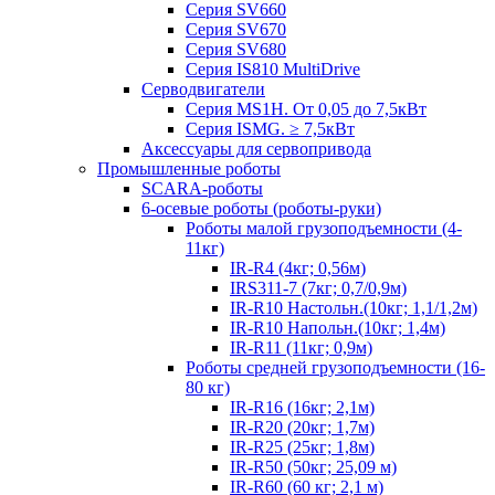
Серия SV660
Серия SV670
Серия SV680
Серия IS810 MultiDrive
Серводвигатели
Серия MS1H. От 0,05 до 7,5кВт
Серия ISMG. ≥ 7,5кВт
Аксессуары для сервопривода
Промышленные роботы
SCARA-роботы
6-осевые роботы (роботы-руки)
Роботы малой грузоподъемности (4-
11кг)
IR-R4 (4кг; 0,56м)
IRS311-7 (7кг; 0,7/0,9м)
IR-R10 Настольн.(10кг; 1,1/1,2м)
IR-R10 Напольн.(10кг; 1,4м)
IR-R11 (11кг; 0,9м)
Роботы средней грузоподъемности (16-
80 кг)
IR-R16 (16кг; 2,1м)
IR-R20 (20кг; 1,7м)
IR-R25 (25кг; 1,8м)
IR-R50 (50кг; 25,09 м)
IR-R60 (60 кг; 2,1 м)