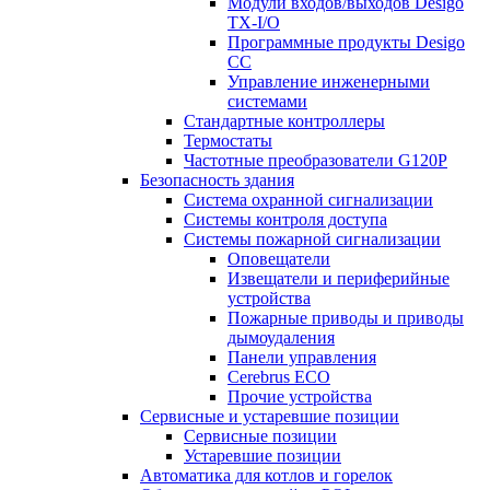
Модули входов/выходов Desigo
TX-I/O
Программные продукты Desigo
CC
Управление инженерными
системами
Стандартные контроллеры
Термостаты
Частотные преобразователи G120P
Безопасность здания
Система охранной сигнализации
Системы контроля доступа
Системы пожарной сигнализации
Оповещатели
Извещатели и периферийные
устройства
Пожарные приводы и приводы
дымоудаления
Панели управления
Cerebrus ECO
Прочие устройства
Сервисные и устаревшие позиции
Сервисные позиции
Устаревшие позиции
Автоматика для котлов и горелок