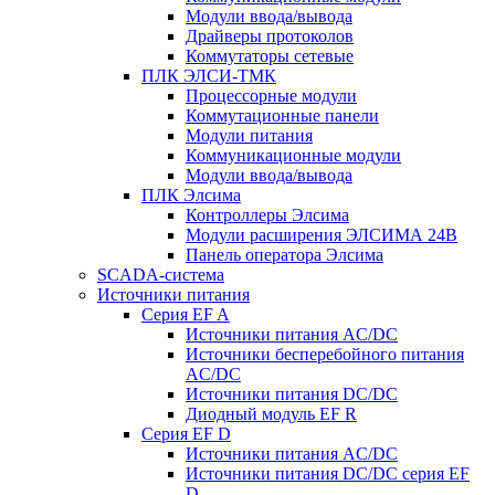
Модули ввода/вывода
Драйверы протоколов
Коммутаторы сетевые
ПЛК ЭЛСИ-ТМК
Процессорные модули
Коммутационные панели
Модули питания
Коммуникационные модули
Модули ввода/вывода
ПЛК Элсима
Контроллеры Элсима
Модули расширения ЭЛСИМА 24В
Панель оператора Элсима
SCADA-система
Источники питания
Серия EF A
Источники питания AC/DC
Источники бесперебойного питания
AC/DC
Источники питания DC/DC
Диодный модуль EF R
Серия EF D
Источники питания AC/DC
Источники питания DC/DC серия EF
D