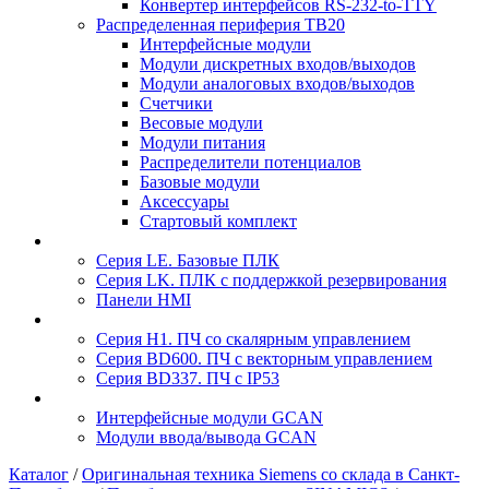
Конвертер интерфейсов RS-232-to-TTY
Распределенная периферия TB20
Интерфейсные модули
Модули дискретных входов/выходов
Модули аналоговых входов/выходов
Счетчики
Весовые модули
Модули питания
Распределители потенциалов
Базовые модули
Аксесcуары
Стартовый комплект
Серия LE. Базовые ПЛК
Серия LK. ПЛК с поддержкой резервирования
Панели HMI
Серия H1. ПЧ со скалярным управлением
Серия BD600. ПЧ с векторным управлением
Серия BD337. ПЧ с IP53
Интерфейсные модули GCAN
Модули ввода/вывода GCAN
Каталог
/
Оригинальная техника Siemens со склада в Санкт-