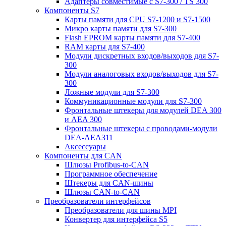
Адаптеры совместимые с S7-300 / TS 300
Компоненты S7
Карты памяти для CPU S7-1200 и S7-1500
Микро карты памяти для S7-300
Flash EPROM карты памяти для S7-400
RAM карты для S7-400
Модули дискретных входов/выходов для S7-
300
Модули аналоговых входов/выходов для S7-
300
Ложные модули для S7-300
Коммуникационные модули для S7-300
Фронтальные штекеры для модулей DEA 300
и AEA 300
Фронтальные штекеры с проводами-модули
DEA-AEA311
Аксессуары
Компоненты для CAN
Шлюзы Profibus-to-CAN
Программное обеспечение
Штекеры для CAN-шины
Шлюзы CAN-to-CAN
Преобразователи интерфейсов
Преобразователи для шины MPI
Конвертер для интерфейса S5