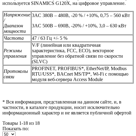
используется SINAMICS G120X, на цифровое управление.
Напряжение
3AC 380В – 480В, -20 % / +10%, 0,75 – 560 кВт
/
Диапазон
3AC 500В – 690В, -20% / +10%, 3,0 – 630 кВт
мощности
Частота
47 / 63 Гц +/- 5 %
V/F (линейная или квадратичная
Режимы
характеристика, FCC, ECO), векторное
управления
управление без обратной связи по скорости
(SLVC)
PROFINET, PROFIBUS*, EtherNet/IP, Modbus
Протоколы
RTU/USS*, BACnet MS/TP*, Wi-Fi с помощью
связи
модуля веб-сервера Access Module
* Вся информация, представленная на данном сайте, и, в
частности, в каталоге продукции, носит исключительно
информационный характер и не является публичной офертой
Товары 1-18 из 18
Показать по: