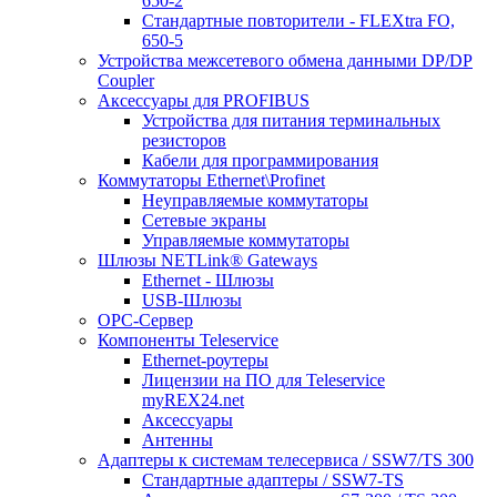
650-2
Стандартные повторители - FLEXtra FO,
650-5
Устройства межсетевого обмена данными DP/DP
Coupler
Аксессуары для PROFIBUS
Устройства для питания терминальных
резисторов
Кабели для программирования
Коммутаторы Ethernet\Profinet
Неуправляемые коммутаторы
Сетевые экраны
Управляемые коммутаторы
Шлюзы NETLink® Gateways
Ethernet - Шлюзы
USB-Шлюзы
ОРС-Сервер
Компоненты Teleservice
Ethernet-роутеры
Лицензии на ПО для Teleservice
myREX24.net
Аксессуары
Антенны
Адаптеры к системам телесервиса / SSW7/TS 300
Стандартные адаптеры / SSW7-TS