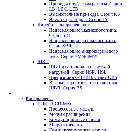
Приводы с зубчатым ремнем. Серии
LB, LBC, LEB
Высокоточные приводы. Серия KS
Электроцилиндры. Серия LY
Линейные направляющие
Направляющие шарикового типа.
Серия SBI
Направляющие роликового типа.
Серия SBR
Направляющие микрошарикового
типа. Серии SMN/SMW
ШВП
ШВП для приводов с высокой
нагрузкой. Серии HSP / HSL
Прецизионные ШВП. Серия UBS
Высокоскоростные прецизионные
ШВП. Серия BS
Контроллеры
ПЛК ЭЛСИ-МКС
Процессорные модули
Модули расширения
Коммутационные панели
Модули питания
Коммуникационные модули