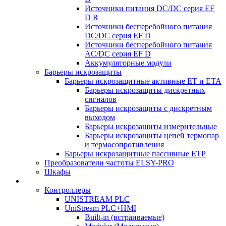
Источники питания DC/DC серия EF
D R
Источники бесперебойного питания
DC/DC серия EF D
Источники бесперебойного питания
AC/DC серия EF D
Аккумуляторные модули
Барьеры искрозащиты
Барьеры искрозащитные активные ET и ETA
Барьеры искрозащиты дискретных
сигналов
Барьеры искрозащиты с дискретным
выходом
Барьеры искрозащиты измерительные
Барьеры искрозащиты цепей термопар
и термосопротивления
Барьеры искрозащитные пассивные ЕТР
Преобразователи частоты ELSY-PRO
Шкафы
Контроллеры
UNISTREAM PLC
UniStream PLC+HMI
Built-in (встраиваемые)