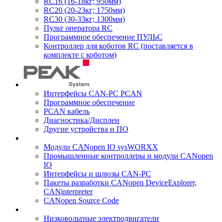
RC16 (16-18кг; 950мм)
RC20 (20-23кг; 1750мм)
RC30 (30-33кг; 1300мм)
Пульт оператора RC
Программное обеспечение ПУЛЬС
Контроллер для коботов RC (поставляется в
комплекте с коботом)
Интерфейсы CAN-PC PCAN
Программное обеспечение
PCAN кабель
Диагностика/Дисплеи
Другие устройства и ПО
Модули CANopen IO sysWORXX
Промышленные контроллеры и модули CANopen
IO
Интерфейсы и шлюзы CAN-PC
Пакеты разработки CANopen DeviceExplorer,
CANinterpreter
CANopen Source Code
Низковольтные электродвигатели