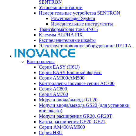
SENTRON
Устаревшие позиции
Измерительные устройства SENTRON
Powermanager System
Измерительные инструменты
Трансформаторы тока 4NC5
Клеммы ALPHA FIX
Распределительные шкафы
Электроустановочное оборудование DELTA
Контроллеры
Серия EASY (H6U)
Серия EASY Блочный формат
Серия AM300/AM500
Контроллеры Inovance серии AC700
Серия AC800
Серия AM760
Модули ввода/вывода GL20
Модули ввода/вывода GS20 (для установки
вне шкафа)
Модули расширения GR20, GR20T
Карты расширения GE20, GE21
Серии AM400/AM600
Серия H3U