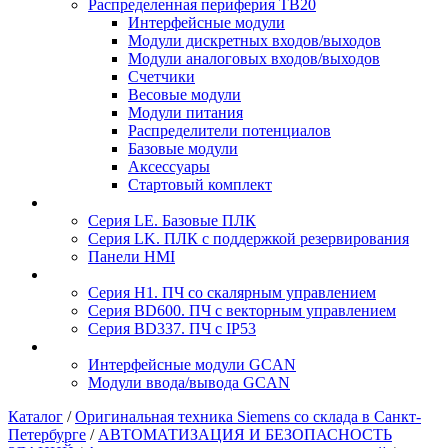
Распределенная периферия TB20
Интерфейсные модули
Модули дискретных входов/выходов
Модули аналоговых входов/выходов
Счетчики
Весовые модули
Модули питания
Распределители потенциалов
Базовые модули
Аксесcуары
Стартовый комплект
Серия LE. Базовые ПЛК
Серия LK. ПЛК с поддержкой резервирования
Панели HMI
Серия H1. ПЧ со скалярным управлением
Серия BD600. ПЧ с векторным управлением
Серия BD337. ПЧ с IP53
Интерфейсные модули GCAN
Модули ввода/вывода GCAN
Каталог
/
Оригинальная техника Siemens со склада в Санкт-
Петербурге
/
АВТОМАТИЗАЦИЯ И БЕЗОПАСНОСТЬ