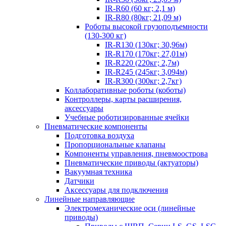
IR-R60 (60 кг; 2,1 м)
IR-R80 (80кг; 21,09 м)
Роботы высокой грузоподъемности
(130-300 кг)
IR-R130 (130кг; 30,96м)
IR-R170 (170кг; 27,01м)
IR-R220 (220кг; 2,7м)
IR-R245 (245кг; 3,094м)
IR-R300 (300кг; 2,7кг)
Коллаборативные роботы (коботы)
Контроллеры, карты расширения,
аксессуары
Учебные роботизированные ячейки
Пневматические компоненты
Подготовка воздуха
Пропорциональные клапаны
Компоненты управления, пневмоострова
Пневматические приводы (актуаторы)
Вакуумная техника
Датчики
Аксессуары для подключения
Линейные направляющие
Электромеханические оси (линейные
приводы)