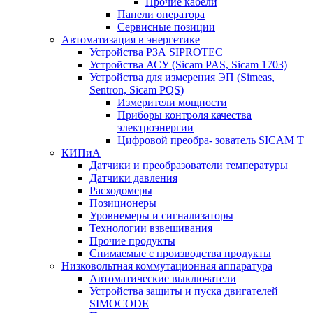
Прочие кабели
Панели оператора
Сервисные позиции
Автоматизация в энергетике
Устройства РЗА SIPROTEC
Устройства АСУ (Sicam PAS, Sicam 1703)
Устройства для измерения ЭП (Simeas,
Sentron, Sicam PQS)
Измерители мощности
Приборы контроля качества
электроэнергии
Цифровой преобра- зователь SICAM T
КИПиА
Датчики и преобразователи температуры
Датчики давления
Расходомеры
Позиционеры
Уровнемеры и сигнализаторы
Технологии взвешивания
Прочие продукты
Снимаемые с производства продукты
Низковольтная коммутационная аппаратура
Автоматические выключатели
Устройства защиты и пуска двигателей
SIMOCODE