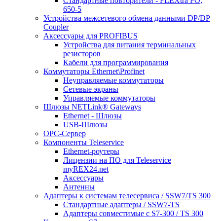
Стандартные повторители - FLEXtra FO,
650-5
Устройства межсетевого обмена данными DP/DP
Coupler
Аксессуары для PROFIBUS
Устройства для питания терминальных
резисторов
Кабели для программирования
Коммутаторы Ethernet\Profinet
Неуправляемые коммутаторы
Сетевые экраны
Управляемые коммутаторы
Шлюзы NETLink® Gateways
Ethernet - Шлюзы
USB-Шлюзы
ОРС-Сервер
Компоненты Teleservice
Ethernet-роутеры
Лицензии на ПО для Teleservice
myREX24.net
Аксессуары
Антенны
Адаптеры к системам телесервиса / SSW7/TS 300
Стандартные адаптеры / SSW7-TS
Адаптеры совместимые с S7-300 / TS 300