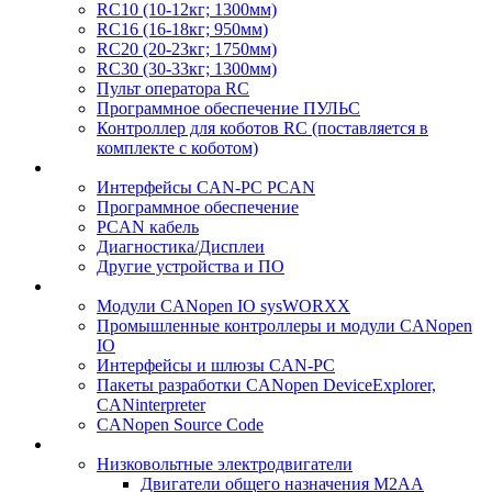
RC10 (10-12кг; 1300мм)
RC16 (16-18кг; 950мм)
RC20 (20-23кг; 1750мм)
RC30 (30-33кг; 1300мм)
Пульт оператора RC
Программное обеспечение ПУЛЬС
Контроллер для коботов RC (поставляется в
комплекте с коботом)
Интерфейсы CAN-PC PCAN
Программное обеспечение
PCAN кабель
Диагностика/Дисплеи
Другие устройства и ПО
Модули CANopen IO sysWORXX
Промышленные контроллеры и модули CANopen
IO
Интерфейсы и шлюзы CAN-PC
Пакеты разработки CANopen DeviceExplorer,
CANinterpreter
CANopen Source Code
Низковольтные электродвигатели
Двигатели общего назначения M2AA