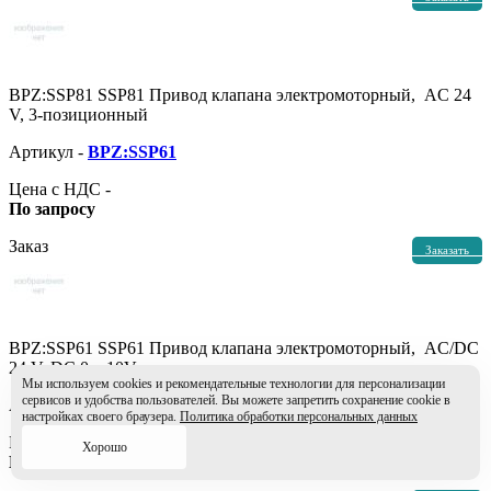
BPZ:SSP81 SSP81 Привод клапана электромоторный, AC 24
V, 3-позиционный
Артикул -
BPZ:SSP61
Цена с НДС -
По запросу
Заказ
Заказать
BPZ:SSP61 SSP61 Привод клапана электромоторный, AC/DC
24 V, DC 0…10V
Мы используем cookies и рекомендательные технологии для персонализации
сервисов и удобства пользователей. Вы можете запретить сохранение cookie в
Артикул -
BPZ:SSP31
настройках своего браузера.
Политика обработки персональных данных
Цена с НДС -
Хорошо
По запросу