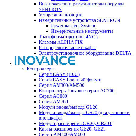
Выключатели и разъединители нагрузки
SENTRON
Устаревшие позиции
Измерительные устройства SENTRON
Powermanager System
Измерительные инструменты
Трансформаторы тока 4NC5
Клеммы ALPHA FIX
Распределительные шкафы
Электроустановочное оборудование DELTA
Контроллеры
Серия EASY (H6U)
Серия EASY Блочный формат
Серия AM300/AM500
Контроллеры Inovance серии AC700
Серия AC800
Серия AM760
Модули ввода/вывода GL20
Модули ввода/вывода GS20 (для установки
вне шкафа)
Модули расширения GR20, GR20T
Карты расширения GE20, GE21
Серии AM400/AM600