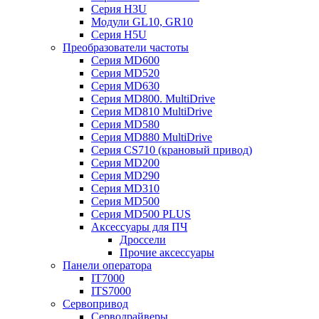
Серия H3U
Модули GL10, GR10
Серия H5U
Преобразователи частоты
Серия MD600
Серия MD520
Серия MD630
Серия MD800. MultiDrive
Серия MD810 MultiDrive
Серия MD580
Серия MD880 MultiDrive
Серия CS710 (крановый привод)
Серия MD200
Серия MD290
Серия MD310
Серия MD500
Серия MD500 PLUS
Аксессуары для ПЧ
Дроссели
Прочие аксессуары
Панели оператора
IT7000
ITS7000
Сервопривод
Серводрайверы