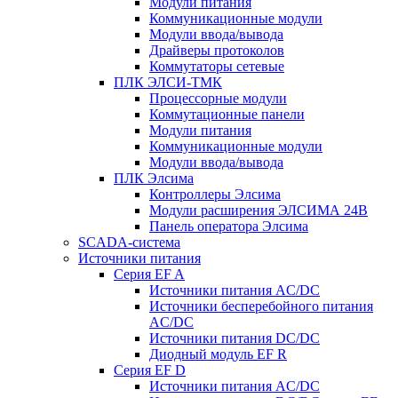
Модули питания
Коммуникационные модули
Модули ввода/вывода
Драйверы протоколов
Коммутаторы сетевые
ПЛК ЭЛСИ-ТМК
Процессорные модули
Коммутационные панели
Модули питания
Коммуникационные модули
Модули ввода/вывода
ПЛК Элсима
Контроллеры Элсима
Модули расширения ЭЛСИМА 24В
Панель оператора Элсима
SCADA-система
Источники питания
Серия EF A
Источники питания AC/DC
Источники бесперебойного питания
AC/DC
Источники питания DC/DC
Диодный модуль EF R
Серия EF D
Источники питания AC/DC