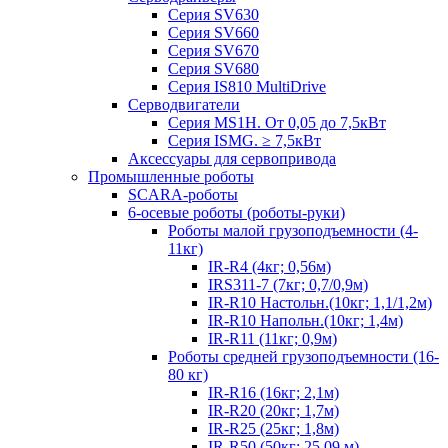
Серия SV630
Серия SV660
Серия SV670
Серия SV680
Серия IS810 MultiDrive
Серводвигатели
Серия MS1H. От 0,05 до 7,5кВт
Серия ISMG. ≥ 7,5кВт
Аксессуары для сервопривода
Промышленные роботы
SCARA-роботы
6-осевые роботы (роботы-руки)
Роботы малой грузоподъемности (4-
11кг)
IR-R4 (4кг; 0,56м)
IRS311-7 (7кг; 0,7/0,9м)
IR-R10 Настольн.(10кг; 1,1/1,2м)
IR-R10 Напольн.(10кг; 1,4м)
IR-R11 (11кг; 0,9м)
Роботы средней грузоподъемности (16-
80 кг)
IR-R16 (16кг; 2,1м)
IR-R20 (20кг; 1,7м)
IR-R25 (25кг; 1,8м)
IR-R50 (50кг; 25,09 м)