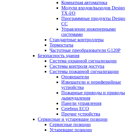
Комнатная автоматика
Модули входов/выходов Desigo
TX-I/O
Программные продукты Desigo
CC
Управление инженерными
системами
Стандартные контроллеры
Термостаты
Частотные преобразователи G120P
Безопасность здания
Система охранной сигнализации
Системы контроля доступа
Системы пожарной сигнализации
Оповещатели
Извещатели и периферийные
устройства
Пожарные приводы и приводы
дымоудаления
Панели управления
Cerebrus ECO
Прочие устройства
Сервисные и устаревшие позиции
Сервисные позиции
Устаревшие позиции