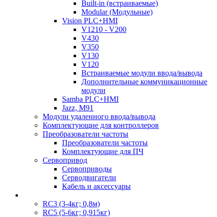
Built-in (встраиваемые)
Modular (Модульные)
Vision PLC+HMI
V1210 - V200
V430
V350
V130
V120
Встраиваемые модули ввода/вывода
Дополнительные коммуникационные
модули
Samba PLC+HMI
Jazz, M91
Модули удаленного ввода/вывода
Комплектующие для контроллеров
Преобразователи частоты
Преобразователи частоты
Комплектующие для ПЧ
Сервопривод
Сервоприводы
Серводвигатели
Кабель и аксессуары
RC3 (3-4кг; 0,8м)
RC5 (5-6кг; 0,915кг)