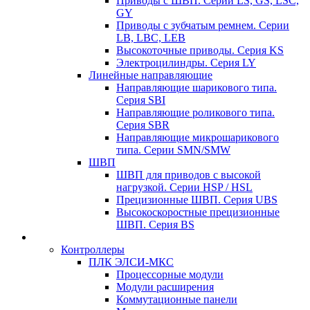
Приводы с ШВП. Серии LS, GS, LSC,
GY
Приводы с зубчатым ремнем. Серии
LB, LBC, LEB
Высокоточные приводы. Серия KS
Электроцилиндры. Серия LY
Линейные направляющие
Направляющие шарикового типа.
Серия SBI
Направляющие роликового типа.
Серия SBR
Направляющие микрошарикового
типа. Серии SMN/SMW
ШВП
ШВП для приводов с высокой
нагрузкой. Серии HSP / HSL
Прецизионные ШВП. Серия UBS
Высокоскоростные прецизионные
ШВП. Серия BS
Контроллеры
ПЛК ЭЛСИ-МКС
Процессорные модули
Модули расширения
Коммутационные панели