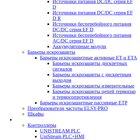
Источники питания DC/DC серия EF
D
Источники питания DC/DC серия EF
D R
Источники бесперебойного питания
DC/DC серия EF D
Источники бесперебойного питания
AC/DC серия EF D
Аккумуляторные модули
Барьеры искрозащиты
Барьеры искрозащитные активные ET и ETA
Барьеры искрозащиты дискретных
сигналов
Барьеры искрозащиты с дискретным
выходом
Барьеры искрозащиты измерительные
Барьеры искрозащиты цепей термопар
и термосопротивления
Барьеры искрозащитные пассивные ЕТР
Преобразователи частоты ELSY-PRO
Шкафы
Контроллеры
UNISTREAM PLC
UniStream PLC+HMI