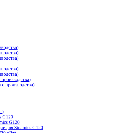
зводства)
зводства)
зводства)
зводства)
зводства)
 производства)
с производства)
т)
s G120
mics G120
е для Sinamics G120
630 кВт)