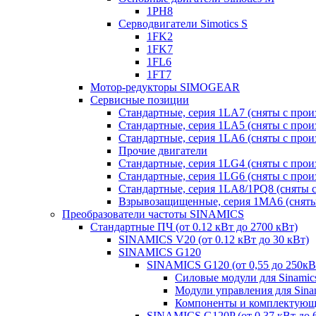
1PH8
Серводвигатели Simotics S
1FK2
1FK7
1FL6
1FT7
Мотор-редукторы SIMOGEAR
Сервисные позиции
Стандартные, серия 1LA7 (сняты с прои
Стандартные, серия 1LA5 (сняты с прои
Стандартные, серия 1LA6 (сняты с прои
Прочие двигатели
Стандартные, серия 1LG4 (сняты с прои
Стандартные, серия 1LG6 (сняты с прои
Стандартные, серия 1LA8/1PQ8 (сняты с
Взрывозащищенные, серия 1MA6 (сняты 
Преобразователи частоты SINAMICS
Стандартные ПЧ (от 0.12 кВт до 2700 кВт)
SINAMICS V20 (от 0.12 кВт до 30 кВт)
SINAMICS G120
SINAMICS G120 (от 0,55 до 250кВ
Силовые модули для Sinamic
Модули управления для Sina
Компоненты и комплектующи
SINAMICS G120P (от 0,37 кВт до 