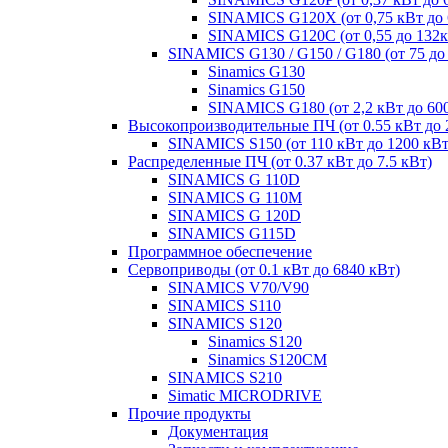
SINAMICS G120X (от 0,75 кВт до 
SINAMICS G120C (от 0,55 до 132к
SINAMICS G130 / G150 / G180 (от 75 до
Sinamics G130
Sinamics G150
SINAMICS G180 (от 2,2 кВт до 60
Высокопроизводительные ПЧ (от 0.55 кВт до 
SINAMICS S150 (от 110 кВт до 1200 кВт
Распределенные ПЧ (от 0.37 кВт до 7.5 кВт)
SINAMICS G 110D
SINAMICS G 110M
SINAMICS G 120D
SINAMICS G115D
Программное обеспечение
Сервоприводы (от 0.1 кВт до 6840 кВт)
SINAMICS V70/V90
SINAMICS S110
SINAMICS S120
Sinamics S120
Sinamics S120CM
SINAMICS S210
Simatic MICRODRIVE
Прочие продукты
Документация