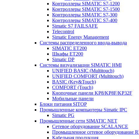
Контроллеры SIMATIC S7-1200
Контроллеры SIMATIC S7-1500
Контроллеры SIMATIC S7-300
Контроллеры SIMATIC S7-400
Simatic S7 FAILSAFE
Telecontrol
Simatic Energy Management
Системы распределенного ввода-вывода
SIMATIC ET200
Шкафы ET200
Simatic DP
Системы визуализации SIMATIC HMI
UNIFIED BASIC (Multitouch)
UNIFIED COMFORT (Multitouch)
BASIC (Key&Touch)
COMFORT (Touch)
Кнопочные панели KP8/KP8F/KP32F
Мобильные панели
Блоки питания SITOP
Промышленные компьютеры Simatic IPC
Simatic PG
Промышленные сети SIMATIC NET
Сетевое оборудование SCALANCE
Промышленное сетевое оборудовани
Кабельная продукция