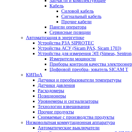
Запчасти и комплектующие
Кабель
Силовой кабель
Сигнальный кабель
Прочие кабели
Панели оператора
Сервисные позиции
Автоматизация в энергетике
Устройства РЗА SIPROTEC
Устройства АСУ (Sicam PAS, Sicam 1703)
Устройства для измерения ЭП (Simeas, Sentron
Измерители мощности
Приборы контроля качества электроэне
Цифровой преобра- зователь SICAM T
КИПиА
Датчики и преобразователи температуры
Датчики давления
Расходомеры
Позиционеры
Уровнемеры и сигнализаторы
Технологии взвешивания
Прочие продукты
Снимаемые с производства продукты
Низковольтная коммутационная аппаратура
Автоматические выключатели