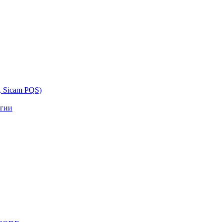
, Sicam PQS)
ргии