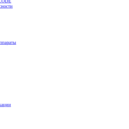
OCODE
сности
ппараты
кации