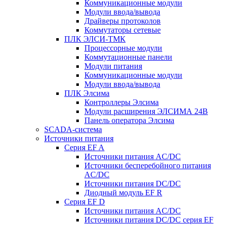
Коммуникационные модули
Модули ввода/вывода
Драйверы протоколов
Коммутаторы сетевые
ПЛК ЭЛСИ-ТМК
Процессорные модули
Коммутационные панели
Модули питания
Коммуникационные модули
Модули ввода/вывода
ПЛК Элсима
Контроллеры Элсима
Модули расширения ЭЛСИМА 24В
Панель оператора Элсима
SCADA-система
Источники питания
Серия EF A
Источники питания AC/DC
Источники бесперебойного питания
AC/DC
Источники питания DC/DC
Диодный модуль EF R
Серия EF D
Источники питания AC/DC
Источники питания DC/DC серия EF