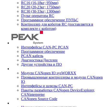
RC16 (16-18кг; 950мм)
RC20 (20-23кг; 1750мм)
RC30 (30-33кг; 1300мм)
Пульт оператора RC
Программное обеспечение ПУЛЬС
Контроллер для коботов RC (поставляется в
комплекте с коботом)
Интерфейсы CAN-PC PCAN
Программное обеспечение
PCAN кабель
Диагностика/Дисплеи
Другие устройства и ПО
Модули CANopen IO sysWORXX
Промышленные контроллеры и модули CANopen
IO
Интерфейсы и шлюзы CAN-PC
Пакеты разработки CANopen DeviceExplorer,
CANinterpreter
CANopen Source Code