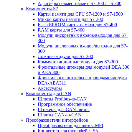
Адаптеры совместимые с S7-300 / TS 300
Компоненты S7
Карты памяти для CPU S7-1200 и S7-1500
Микро карты памяти для S7-300
Flash EPROM карты памяти для S7-400
RAM карты для S7-400
Модули дискретных входов/выходов для S7-
300
Модули аналоговых входов/выходов для S7-
300
Ложные модули для S7-300
Коммуникационные модули для S7-300
Фронтальные штекеры для модулей DEA 300
и AEA 300
Фронтальные штекеры с проводами-модули
DEA-AEA311
Аксессуары
Компоненты для CAN
Шлюзы Profibus-to-CAN
Программное обеспечение
Штекеры для CAN-шины
Шлюзы CAN-to-CAN
Преобразователи интерфейсов
Преобразователи для шины MPI
Конвертер для интерфейса S5