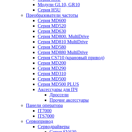
Модули GL10, GR10
Серия H5U
Преобразователи частоты
Серия MD600
Серия MD520
Серия MD630
Серия MD800. MultiDrive
Серия MD810 MultiDrive
Серия MD580
Серия MD880 MultiDrive
Серия CS710 (крановый привод)
Серия MD200
Серия MD290
Серия MD310
Серия MD500
Серия MD500 PLUS
Аксессуары для ПЧ
Дроссели
Прочие аксессуары
Панели оператора
IT7000
ITS7000
Сервопривод
Серводрайверы
Серия SV630