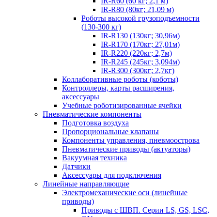
IR-R60 (60 кг; 2,1 м)
IR-R80 (80кг; 21,09 м)
Роботы высокой грузоподъемности
(130-300 кг)
IR-R130 (130кг; 30,96м)
IR-R170 (170кг; 27,01м)
IR-R220 (220кг; 2,7м)
IR-R245 (245кг; 3,094м)
IR-R300 (300кг; 2,7кг)
Коллаборативные роботы (коботы)
Контроллеры, карты расширения,
аксессуары
Учебные роботизированные ячейки
Пневматические компоненты
Подготовка воздуха
Пропорциональные клапаны
Компоненты управления, пневмоострова
Пневматические приводы (актуаторы)
Вакуумная техника
Датчики
Аксессуары для подключения
Линейные направляющие
Электромеханические оси (линейные
приводы)
Приводы с ШВП. Серии LS, GS, LSC,