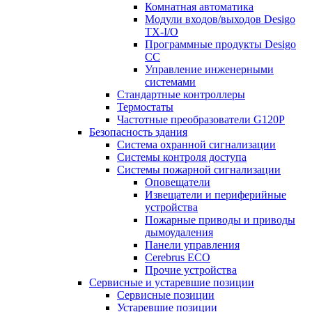
Комнатная автоматика
Модули входов/выходов Desigo
TX-I/O
Программные продукты Desigo
CC
Управление инженерными
системами
Стандартные контроллеры
Термостаты
Частотные преобразователи G120P
Безопасность здания
Система охранной сигнализации
Системы контроля доступа
Системы пожарной сигнализации
Оповещатели
Извещатели и периферийные
устройства
Пожарные приводы и приводы
дымоудаления
Панели управления
Cerebrus ECO
Прочие устройства
Сервисные и устаревшие позиции
Сервисные позиции
Устаревшие позиции