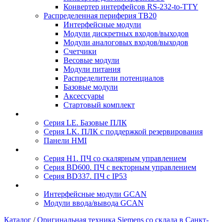
Конвертер интерфейсов RS-232-to-TTY
Распределенная периферия TB20
Интерфейсные модули
Модули дискретных входов/выходов
Модули аналоговых входов/выходов
Счетчики
Весовые модули
Модули питания
Распределители потенциалов
Базовые модули
Аксесcуары
Стартовый комплект
Серия LE. Базовые ПЛК
Серия LK. ПЛК с поддержкой резервирования
Панели HMI
Серия H1. ПЧ со скалярным управлением
Серия BD600. ПЧ с векторным управлением
Серия BD337. ПЧ с IP53
Интерфейсные модули GCAN
Модули ввода/вывода GCAN
Каталог
/
Оригинальная техника Siemens со склада в Санкт-