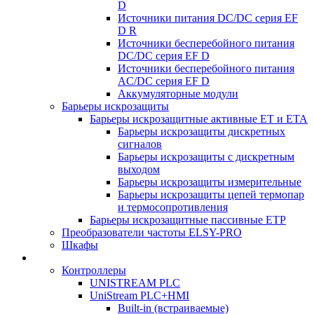
D
Источники питания DC/DC серия EF
D R
Источники бесперебойного питания
DC/DC серия EF D
Источники бесперебойного питания
AC/DC серия EF D
Аккумуляторные модули
Барьеры искрозащиты
Барьеры искрозащитные активные ET и ETA
Барьеры искрозащиты дискретных
сигналов
Барьеры искрозащиты с дискретным
выходом
Барьеры искрозащиты измерительные
Барьеры искрозащиты цепей термопар
и термосопротивления
Барьеры искрозащитные пассивные ЕТР
Преобразователи частоты ELSY-PRO
Шкафы
Контроллеры
UNISTREAM PLC
UniStream PLC+HMI
Built-in (встраиваемые)