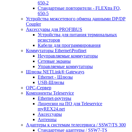
650-2
Стандартные повторители - FLEXtra FO,
650-5
Устройства межсетевого обмена данными DP/DP
Coupler
Аксессуары для PROFIBUS
Устройства для питания терминальных
резисторов
Кабели для программирования
Коммутаторы Ethernet\Profinet
Неуправляемые коммутаторы
Сетевые экраны
Управляемые коммутаторы
Шлюзы NETLink® Gateways
Ethernet - Шлюзы
USB-Шлюзы
ОРС-Сервер
Компоненты Teleservice
Ethernet-роутеры
Лицензии на ПО для Teleservice
myREX24.net
Аксессуары
Антенны
Адаптеры к системам телесервиса / SSW7/TS 300
Стандартные адаптеры / SSW7-TS