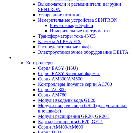
Выключатели и разъединители нагрузки
SENTRON
Устаревшие позиции
Измерительные устройства SENTRON
Powermanager System
Измерительные инструменты
Трансформаторы тока 4NC5
Клеммы ALPHA FIX
Распределительные шкафы
Электроустановочное оборудование DELTA
Контроллеры
Серия EASY (H6U)
Серия EASY Блочный формат
Серия AM300/AM500
Контроллеры Inovance серии AC700
Серия AC800
Серия AM760
Модули ввода/вывода GL20
Модули ввода/вывода GS20 (для установки
вне шкафа)
Модули расширения GR20, GR20T
Карты расширения GE20, GE21
Серии AM400/AM600
Серия H3U