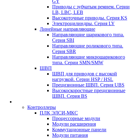
GY
Приводы с зубчатым ремнем. Серии
LB, LBC, LEB
Высокоточные приводы. Серия KS
Электроцилиндры. Серия LY
Линейные направляющие
Направляющие шарикового типа.
Серия SBI
Направляющие роликового типа.
Серия SBR
Направляющие микрошарикового
типа. Серии SMN/SMW
ШВП
ШВП для приводов с высокой
нагрузкой. Серии HSP / HSL
Прецизионные ШВП. Серия UBS
Высокоскоростные прецизионные
ШВП. Серия BS
Контроллеры
ПЛК ЭЛСИ-МКС
Процессорные модули
Модули расширения
Коммутационные панели
Модули питания