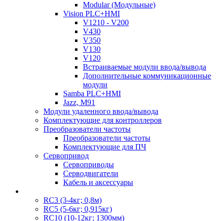
Modular (Модульные)
Vision PLC+HMI
V1210 - V200
V430
V350
V130
V120
Встраиваемые модули ввода/вывода
Дополнительные коммуникационные
модули
Samba PLC+HMI
Jazz, M91
Модули удаленного ввода/вывода
Комплектующие для контроллеров
Преобразователи частоты
Преобразователи частоты
Комплектующие для ПЧ
Сервопривод
Сервоприводы
Серводвигатели
Кабель и аксессуары
RC3 (3-4кг; 0,8м)
RC5 (5-6кг; 0,915кг)
RC10 (10-12кг; 1300мм)