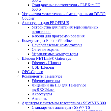
650-2
Стандартные повторители - FLEXtra FO,
650-5
Устройства межсетевого обмена данными DP/DP
Coupler
Аксессуары для PROFIBUS
Устройства для питания терминальных
резисторов
Кабели для программирования
Коммутаторы Ethernet\Profinet
Неуправляемые коммутаторы
Сетевые экраны
Управляемые коммутаторы
Шлюзы NETLink® Gateways
Ethernet - Шлюзы
USB-Шлюзы
ОРС-Сервер
Компоненты Teleservice
Ethernet-роутеры
Лицензии на ПО для Teleservice
myREX24.net
Аксессуары
Антенны
Адаптеры к системам телесервиса / SSW7/TS 300
Стандартные адаптеры / SSW7-TS