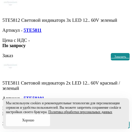
5TE5812 Световой индикаторs 3x LED 12.. 60V зеленый
Артикул -
5TE5811
Цена с НДС -
По запросу
Заказ
Заказать
5TE5811 Световой индикаторs 2x LED 12.. 60V красный /
зеленый
Артикул -
5TE58101
Мы используем cookies и рекомендательные технологии для персонализации
сервисов и удобства пользователей. Вы можете запретить сохранение cookie в
Цена с НДС -
настройках своего браузера.
Политика обработки персональных данных
По запросу
Хорошо
Заказ
Заказать