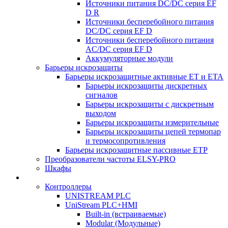
Источники питания DC/DC серия EF
D R
Источники бесперебойного питания
DC/DC серия EF D
Источники бесперебойного питания
AC/DC серия EF D
Аккумуляторные модули
Барьеры искрозащиты
Барьеры искрозащитные активные ET и ETA
Барьеры искрозащиты дискретных
сигналов
Барьеры искрозащиты с дискретным
выходом
Барьеры искрозащиты измерительные
Барьеры искрозащиты цепей термопар
и термосопротивления
Барьеры искрозащитные пассивные ЕТР
Преобразователи частоты ELSY-PRO
Шкафы
Контроллеры
UNISTREAM PLC
UniStream PLC+HMI
Built-in (встраиваемые)
Modular (Модульные)