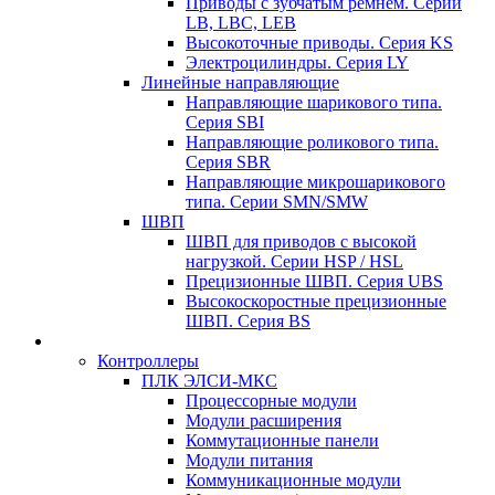
Приводы с зубчатым ремнем. Серии
LB, LBC, LEB
Высокоточные приводы. Серия KS
Электроцилиндры. Серия LY
Линейные направляющие
Направляющие шарикового типа.
Серия SBI
Направляющие роликового типа.
Серия SBR
Направляющие микрошарикового
типа. Серии SMN/SMW
ШВП
ШВП для приводов с высокой
нагрузкой. Серии HSP / HSL
Прецизионные ШВП. Серия UBS
Высокоскоростные прецизионные
ШВП. Серия BS
Контроллеры
ПЛК ЭЛСИ-МКС
Процессорные модули
Модули расширения
Коммутационные панели
Модули питания
Коммуникационные модули