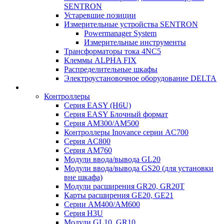
SENTRON
Устаревшие позиции
Измерительные устройства SENTRON
Powermanager System
Измерительные инструменты
Трансформаторы тока 4NC5
Клеммы ALPHA FIX
Распределительные шкафы
Электроустановочное оборудование DELTA
Контроллеры
Серия EASY (H6U)
Серия EASY Блочный формат
Серия AM300/AM500
Контроллеры Inovance серии AC700
Серия AC800
Серия AM760
Модули ввода/вывода GL20
Модули ввода/вывода GS20 (для установки
вне шкафа)
Модули расширения GR20, GR20T
Карты расширения GE20, GE21
Серии AM400/AM600
Серия H3U
Модули GL10, GR10