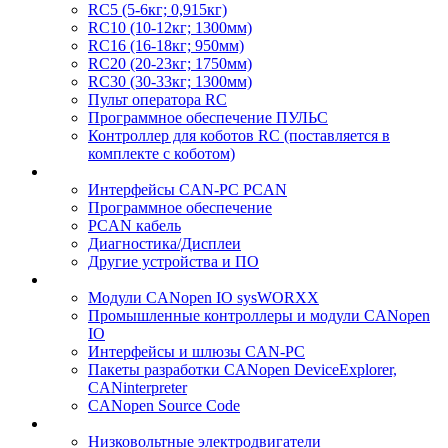
RC5 (5-6кг; 0,915кг)
RC10 (10-12кг; 1300мм)
RC16 (16-18кг; 950мм)
RC20 (20-23кг; 1750мм)
RC30 (30-33кг; 1300мм)
Пульт оператора RC
Программное обеспечение ПУЛЬС
Контроллер для коботов RC (поставляется в
комплекте с коботом)
Интерфейсы CAN-PC PCAN
Программное обеспечение
PCAN кабель
Диагностика/Дисплеи
Другие устройства и ПО
Модули CANopen IO sysWORXX
Промышленные контроллеры и модули CANopen
IO
Интерфейсы и шлюзы CAN-PC
Пакеты разработки CANopen DeviceExplorer,
CANinterpreter
CANopen Source Code
Низковольтные электродвигатели