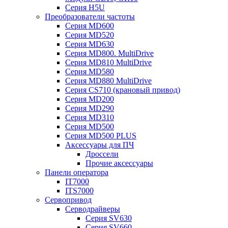
Серия H5U
Преобразователи частоты
Серия MD600
Серия MD520
Серия MD630
Серия MD800. MultiDrive
Серия MD810 MultiDrive
Серия MD580
Серия MD880 MultiDrive
Серия CS710 (крановый привод)
Серия MD200
Серия MD290
Серия MD310
Серия MD500
Серия MD500 PLUS
Аксессуары для ПЧ
Дроссели
Прочие аксессуары
Панели оператора
IT7000
ITS7000
Сервопривод
Серводрайверы
Серия SV630
Серия SV660