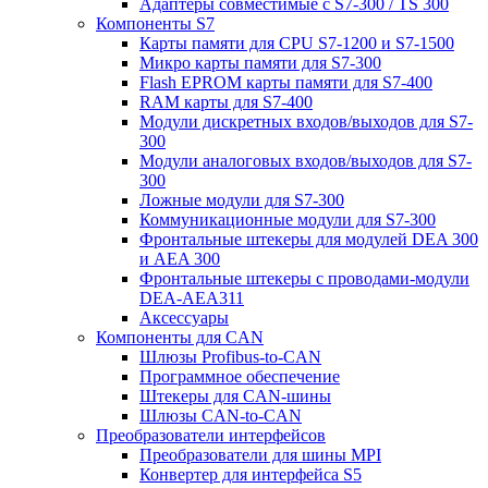
Адаптеры совместимые с S7-300 / TS 300
Компоненты S7
Карты памяти для CPU S7-1200 и S7-1500
Микро карты памяти для S7-300
Flash EPROM карты памяти для S7-400
RAM карты для S7-400
Модули дискретных входов/выходов для S7-
300
Модули аналоговых входов/выходов для S7-
300
Ложные модули для S7-300
Коммуникационные модули для S7-300
Фронтальные штекеры для модулей DEA 300
и AEA 300
Фронтальные штекеры с проводами-модули
DEA-AEA311
Аксессуары
Компоненты для CAN
Шлюзы Profibus-to-CAN
Программное обеспечение
Штекеры для CAN-шины
Шлюзы CAN-to-CAN
Преобразователи интерфейсов
Преобразователи для шины MPI
Конвертер для интерфейса S5