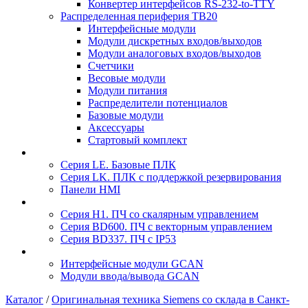
Конвертер интерфейсов RS-232-to-TTY
Распределенная периферия TB20
Интерфейсные модули
Модули дискретных входов/выходов
Модули аналоговых входов/выходов
Счетчики
Весовые модули
Модули питания
Распределители потенциалов
Базовые модули
Аксесcуары
Стартовый комплект
Серия LE. Базовые ПЛК
Серия LK. ПЛК с поддержкой резервирования
Панели HMI
Серия H1. ПЧ со скалярным управлением
Серия BD600. ПЧ с векторным управлением
Серия BD337. ПЧ с IP53
Интерфейсные модули GCAN
Модули ввода/вывода GCAN
Каталог
/
Оригинальная техника Siemens со склада в Санкт-