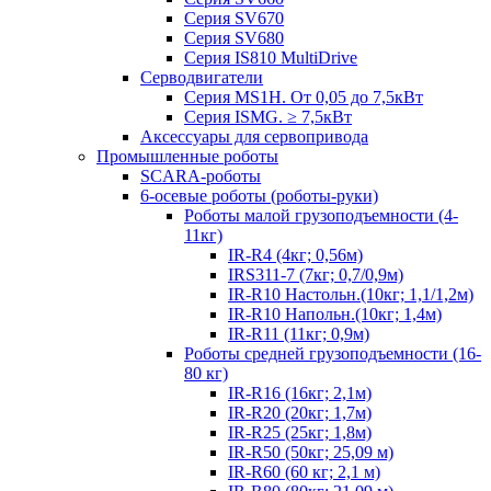
Серия SV670
Серия SV680
Серия IS810 MultiDrive
Серводвигатели
Серия MS1H. От 0,05 до 7,5кВт
Серия ISMG. ≥ 7,5кВт
Аксессуары для сервопривода
Промышленные роботы
SCARA-роботы
6-осевые роботы (роботы-руки)
Роботы малой грузоподъемности (4-
11кг)
IR-R4 (4кг; 0,56м)
IRS311-7 (7кг; 0,7/0,9м)
IR-R10 Настольн.(10кг; 1,1/1,2м)
IR-R10 Напольн.(10кг; 1,4м)
IR-R11 (11кг; 0,9м)
Роботы средней грузоподъемности (16-
80 кг)
IR-R16 (16кг; 2,1м)
IR-R20 (20кг; 1,7м)
IR-R25 (25кг; 1,8м)
IR-R50 (50кг; 25,09 м)
IR-R60 (60 кг; 2,1 м)