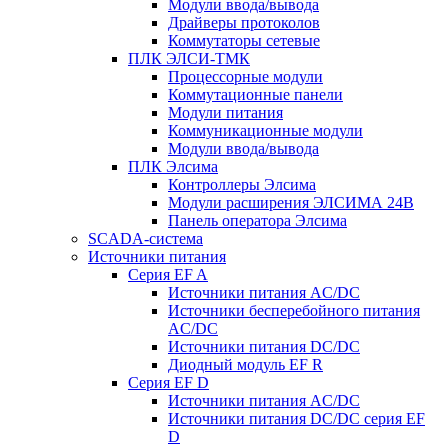
Модули ввода/вывода
Драйверы протоколов
Коммутаторы сетевые
ПЛК ЭЛСИ-ТМК
Процессорные модули
Коммутационные панели
Модули питания
Коммуникационные модули
Модули ввода/вывода
ПЛК Элсима
Контроллеры Элсима
Модули расширения ЭЛСИМА 24В
Панель оператора Элсима
SCADA-система
Источники питания
Серия EF A
Источники питания AC/DC
Источники бесперебойного питания
AC/DC
Источники питания DC/DC
Диодный модуль EF R
Серия EF D
Источники питания AC/DC
Источники питания DC/DC серия EF
D