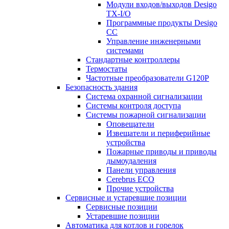
Модули входов/выходов Desigo
TX-I/O
Программные продукты Desigo
CC
Управление инженерными
системами
Стандартные контроллеры
Термостаты
Частотные преобразователи G120P
Безопасность здания
Система охранной сигнализации
Системы контроля доступа
Системы пожарной сигнализации
Оповещатели
Извещатели и периферийные
устройства
Пожарные приводы и приводы
дымоудаления
Панели управления
Cerebrus ECO
Прочие устройства
Сервисные и устаревшие позиции
Сервисные позиции
Устаревшие позиции
Автоматика для котлов и горелок