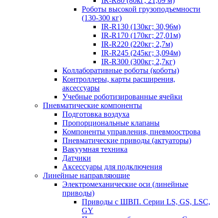
IR-R80 (80кг; 21,09 м)
Роботы высокой грузоподъемности
(130-300 кг)
IR-R130 (130кг; 30,96м)
IR-R170 (170кг; 27,01м)
IR-R220 (220кг; 2,7м)
IR-R245 (245кг; 3,094м)
IR-R300 (300кг; 2,7кг)
Коллаборативные роботы (коботы)
Контроллеры, карты расширения,
аксессуары
Учебные роботизированные ячейки
Пневматические компоненты
Подготовка воздуха
Пропорциональные клапаны
Компоненты управления, пневмоострова
Пневматические приводы (актуаторы)
Вакуумная техника
Датчики
Аксессуары для подключения
Линейные направляющие
Электромеханические оси (линейные
приводы)
Приводы с ШВП. Серии LS, GS, LSC,
GY