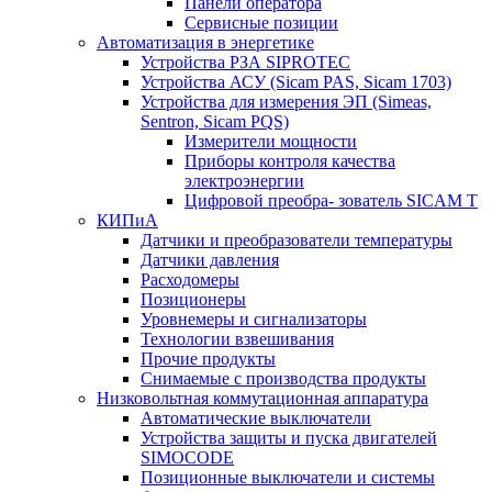
Панели оператора
Сервисные позиции
Автоматизация в энергетике
Устройства РЗА SIPROTEC
Устройства АСУ (Sicam PAS, Sicam 1703)
Устройства для измерения ЭП (Simeas,
Sentron, Sicam PQS)
Измерители мощности
Приборы контроля качества
электроэнергии
Цифровой преобра- зователь SICAM T
КИПиА
Датчики и преобразователи температуры
Датчики давления
Расходомеры
Позиционеры
Уровнемеры и сигнализаторы
Технологии взвешивания
Прочие продукты
Снимаемые с производства продукты
Низковольтная коммутационная аппаратура
Автоматические выключатели
Устройства защиты и пуска двигателей
SIMOCODE
Позиционные выключатели и системы