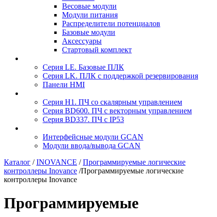
Весовые модули
Модули питания
Распределители потенциалов
Базовые модули
Аксесcуары
Стартовый комплект
Серия LE. Базовые ПЛК
Серия LK. ПЛК с поддержкой резервирования
Панели HMI
Серия H1. ПЧ со скалярным управлением
Серия BD600. ПЧ с векторным управлением
Серия BD337. ПЧ с IP53
Интерфейсные модули GCAN
Модули ввода/вывода GCAN
Каталог
/
INOVANCE
/
Программируемые логические
контроллеры Inovance
/
Программируемые логические
контроллеры Inovance
Программируемые