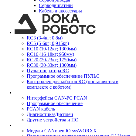
Серводвигатели
Кабель и аксессуары
RC3 (3-4кг; 0,8м)
RC5 (5-6кг; 0,915кг)
RC10 (10-12кг; 1300мм)
RC16 (16-18кг; 950мм)
RC20 (20-23кг; 1750мм)
RC30 (30-33кг; 1300мм)
Пульт оператора RC
Программное обеспечение ПУЛЬС
Контроллер для коботов RC (поставляется в
комплекте с коботом)
Интерфейсы CAN-PC PCAN
Программное обеспечение
PCAN кабель
Диагностика/Дисплеи
Другие устройства и ПО
Модули CANopen IO sysWORXX