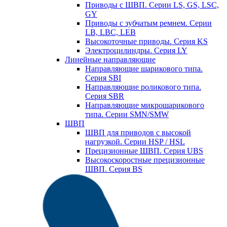
Приводы с ШВП. Серии LS, GS, LSC,
GY
Приводы с зубчатым ремнем. Серии
LB, LBC, LEB
Высокоточные приводы. Серия KS
Электроцилиндры. Серия LY
Линейные направляющие
Направляющие шарикового типа.
Серия SBI
Направляющие роликового типа.
Серия SBR
Направляющие микрошарикового
типа. Серии SMN/SMW
ШВП
ШВП для приводов с высокой
нагрузкой. Серии HSP / HSL
Прецизионные ШВП. Серия UBS
Высокоскоростные прецизионные
ШВП. Серия BS