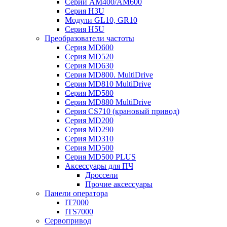
Серии AM400/AM600
Серия H3U
Модули GL10, GR10
Серия H5U
Преобразователи частоты
Серия MD600
Серия MD520
Серия MD630
Серия MD800. MultiDrive
Серия MD810 MultiDrive
Серия MD580
Серия MD880 MultiDrive
Серия CS710 (крановый привод)
Серия MD200
Серия MD290
Серия MD310
Серия MD500
Серия MD500 PLUS
Аксессуары для ПЧ
Дроссели
Прочие аксессуары
Панели оператора
IT7000
ITS7000
Сервопривод