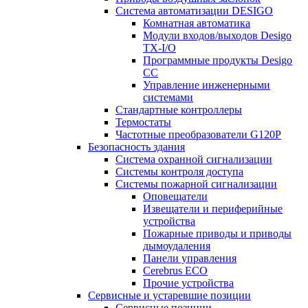
Система автоматизации DESIGO
Комнатная автоматика
Модули входов/выходов Desigo
TX-I/O
Программные продукты Desigo
CC
Управление инженерными
системами
Стандартные контроллеры
Термостаты
Частотные преобразователи G120P
Безопасность здания
Система охранной сигнализации
Системы контроля доступа
Системы пожарной сигнализации
Оповещатели
Извещатели и периферийные
устройства
Пожарные приводы и приводы
дымоудаления
Панели управления
Cerebrus ECO
Прочие устройства
Сервисные и устаревшие позиции
Сервисные позиции