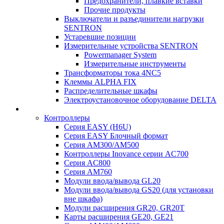
Предохранители, плавкие вставки
Прочие продукты
Выключатели и разъединители нагрузки
SENTRON
Устаревшие позиции
Измерительные устройства SENTRON
Powermanager System
Измерительные инструменты
Трансформаторы тока 4NC5
Клеммы ALPHA FIX
Распределительные шкафы
Электроустановочное оборудование DELTA
Контроллеры
Серия EASY (H6U)
Серия EASY Блочный формат
Серия AM300/AM500
Контроллеры Inovance серии AC700
Серия AC800
Серия AM760
Модули ввода/вывода GL20
Модули ввода/вывода GS20 (для установки
вне шкафа)
Модули расширения GR20, GR20T
Карты расширения GE20, GE21