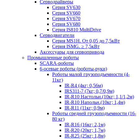
Серводрайверы
Серия SV630
Серия SV660
Серия SV670
Серия SV680
Серия IS810 MultiDrive
Серводвигатели
Серия MS1H. От 0,05 до 7,5кВт
Серия ISMG. ≥ 7,5кВт
Аксессуары для сервопривода
Промышленные роботы
SCARA-роботы
6-осевые роботы (роботы-руки)
Роботы малой грузоподъемности (4-
11кг)
IR-R4 (4кг; 0,56м)
IRS311-7 (7кг; 0,7/0,9м)
IR-R10 Настольн.(10кг; 1,1/1,2м)
IR-R10 Напольн.(10кг; 1,4м)
IR-R11 (11кг; 0,9м)
Роботы средней грузоподъемности (16-
80 кг)
IR-R16 (16кг; 2,1м)
IR-R20 (20кг; 1,7м)
IR-R25 (25кг; 1,8м)