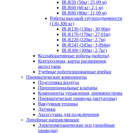
IR-R50 (50кг; 25,09 м)
IR-R60 (60 кг; 2,1 м)
IR-R80 (80кг; 21,09 м)
Роботы высокой грузоподъемности
(130-300 кг)
IR-R130 (130кг; 30,96м)
IR-R170 (170кг; 27,01м)
IR-R220 (220кг; 2,7м)
IR-R245 (245кг; 3,094м)
IR-R300 (300кг; 2,7кг)
Коллаборативные роботы (коботы)
Контроллеры, карты расширения,
аксессуары
Учебные роботизированные ячейки
Пневматические компоненты
Подготовка воздуха
Пропорциональные клапаны
Компоненты управления, пневмоострова
Пневматические приводы (актуаторы)
Вакуумная техника
Датчики
Аксессуары для подключения
Линейные направляющие
Электромеханические оси (линейные
приводы)