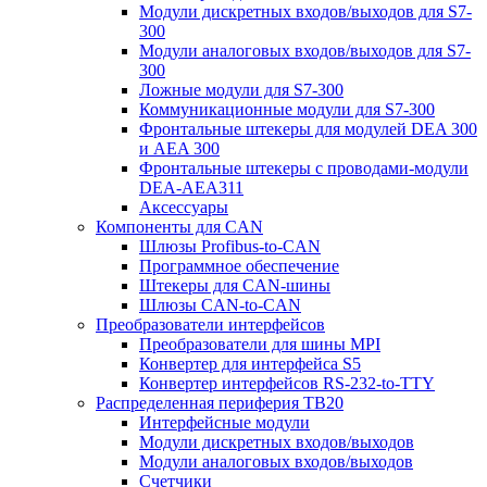
Модули дискретных входов/выходов для S7-
300
Модули аналоговых входов/выходов для S7-
300
Ложные модули для S7-300
Коммуникационные модули для S7-300
Фронтальные штекеры для модулей DEA 300
и AEA 300
Фронтальные штекеры с проводами-модули
DEA-AEA311
Аксессуары
Компоненты для CAN
Шлюзы Profibus-to-CAN
Программное обеспечение
Штекеры для CAN-шины
Шлюзы CAN-to-CAN
Преобразователи интерфейсов
Преобразователи для шины MPI
Конвертер для интерфейса S5
Конвертер интерфейсов RS-232-to-TTY
Распределенная периферия TB20
Интерфейсные модули
Модули дискретных входов/выходов
Модули аналоговых входов/выходов
Счетчики