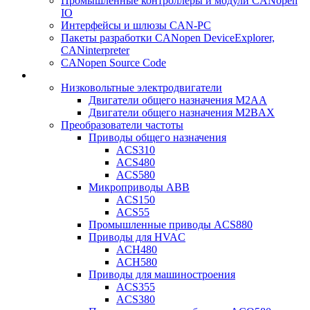
Промышленные контроллеры и модули CANopen
IO
Интерфейсы и шлюзы CAN-PC
Пакеты разработки CANopen DeviceExplorer,
CANinterpreter
CANopen Source Code
Низковольтные электродвигатели
Двигатели общего назначения M2AA
Двигатели общего назначения M2BAX
Преобразователи частоты
Приводы общего назначения
ACS310
ACS480
ACS580
Микроприводы ABB
ACS150
ACS55
Промышленные приводы ACS880
Приводы для HVAC
ACH480
ACH580
Приводы для машиностроения
ACS355
ACS380