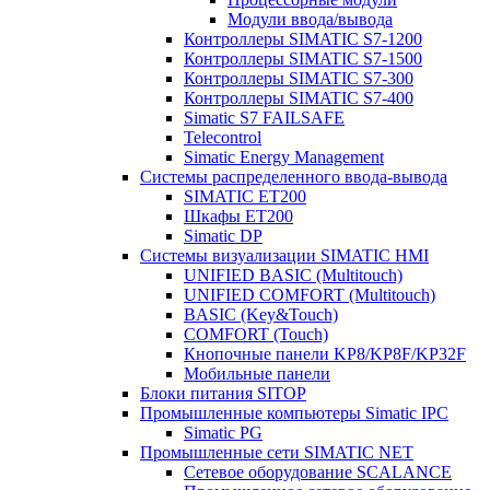
Модули ввода/вывода
Контроллеры SIMATIC S7-1200
Контроллеры SIMATIC S7-1500
Контроллеры SIMATIC S7-300
Контроллеры SIMATIC S7-400
Simatic S7 FAILSAFE
Telecontrol
Simatic Energy Management
Системы распределенного ввода-вывода
SIMATIC ET200
Шкафы ET200
Simatic DP
Системы визуализации SIMATIC HMI
UNIFIED BASIC (Multitouch)
UNIFIED COMFORT (Multitouch)
BASIC (Key&Touch)
COMFORT (Touch)
Кнопочные панели KP8/KP8F/KP32F
Мобильные панели
Блоки питания SITOP
Промышленные компьютеры Simatic IPC
Simatic PG
Промышленные сети SIMATIC NET
Сетевое оборудование SCALANCE