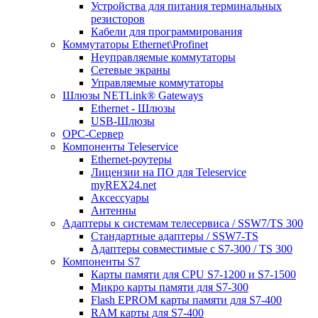
Устройства для питания терминальных
резисторов
Кабели для программирования
Коммутаторы Ethernet\Profinet
Неуправляемые коммутаторы
Сетевые экраны
Управляемые коммутаторы
Шлюзы NETLink® Gateways
Ethernet - Шлюзы
USB-Шлюзы
ОРС-Сервер
Компоненты Teleservice
Ethernet-роутеры
Лицензии на ПО для Teleservice
myREX24.net
Аксессуары
Антенны
Адаптеры к системам телесервиса / SSW7/TS 300
Стандартные адаптеры / SSW7-TS
Адаптеры совместимые с S7-300 / TS 300
Компоненты S7
Карты памяти для CPU S7-1200 и S7-1500
Микро карты памяти для S7-300
Flash EPROM карты памяти для S7-400
RAM карты для S7-400