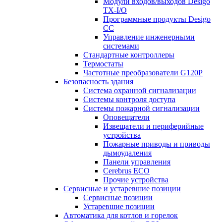
Модули входов/выходов Desigo
TX-I/O
Программные продукты Desigo
CC
Управление инженерными
системами
Стандартные контроллеры
Термостаты
Частотные преобразователи G120P
Безопасность здания
Система охранной сигнализации
Системы контроля доступа
Системы пожарной сигнализации
Оповещатели
Извещатели и периферийные
устройства
Пожарные приводы и приводы
дымоудаления
Панели управления
Cerebrus ECO
Прочие устройства
Сервисные и устаревшие позиции
Сервисные позиции
Устаревшие позиции
Автоматика для котлов и горелок