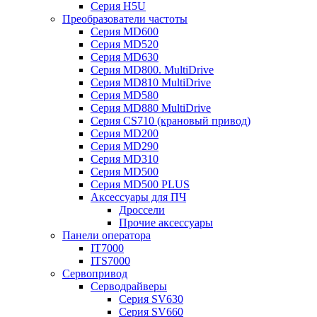
Серия H5U
Преобразователи частоты
Серия MD600
Серия MD520
Серия MD630
Серия MD800. MultiDrive
Серия MD810 MultiDrive
Серия MD580
Серия MD880 MultiDrive
Серия CS710 (крановый привод)
Серия MD200
Серия MD290
Серия MD310
Серия MD500
Серия MD500 PLUS
Аксессуары для ПЧ
Дроссели
Прочие аксессуары
Панели оператора
IT7000
ITS7000
Сервопривод
Серводрайверы
Серия SV630
Серия SV660