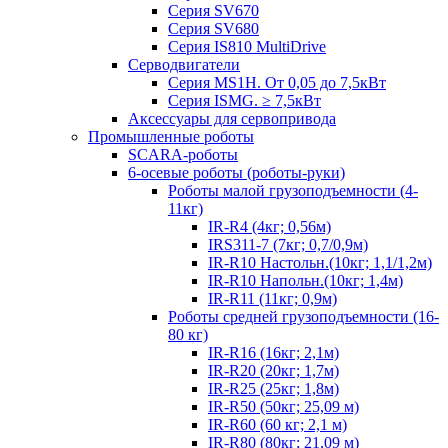
Серия SV670
Серия SV680
Серия IS810 MultiDrive
Серводвигатели
Серия MS1H. От 0,05 до 7,5кВт
Серия ISMG. ≥ 7,5кВт
Аксессуары для сервопривода
Промышленные роботы
SCARA-роботы
6-осевые роботы (роботы-руки)
Роботы малой грузоподъемности (4-
11кг)
IR-R4 (4кг; 0,56м)
IRS311-7 (7кг; 0,7/0,9м)
IR-R10 Настольн.(10кг; 1,1/1,2м)
IR-R10 Напольн.(10кг; 1,4м)
IR-R11 (11кг; 0,9м)
Роботы средней грузоподъемности (16-
80 кг)
IR-R16 (16кг; 2,1м)
IR-R20 (20кг; 1,7м)
IR-R25 (25кг; 1,8м)
IR-R50 (50кг; 25,09 м)
IR-R60 (60 кг; 2,1 м)
IR-R80 (80кг; 21,09 м)