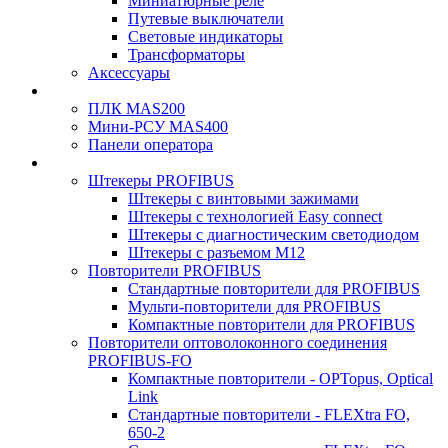
Миниатюрные реле
Путевые выключатели
Световые индикаторы
Трансформаторы
Аксессуары
ПЛК MAS200
Мини-РСУ MAS400
Панели оператора
Штекеры PROFIBUS
Штекеры с винтовыми зажимами
Штекеры с технологией Easy connect
Штекеры с диагностическим светодиодом
Штекеры с разъемом М12
Повторители PROFIBUS
Стандартные повторители для PROFIBUS
Мульти-повторители для PROFIBUS
Компактные повторители для PROFIBUS
Повторители оптоволоконного соединения
PROFIBUS-FO
Компактные повторители - OPTopus, Optical
Link
Стандартные повторители - FLEXtra FO,
650-2