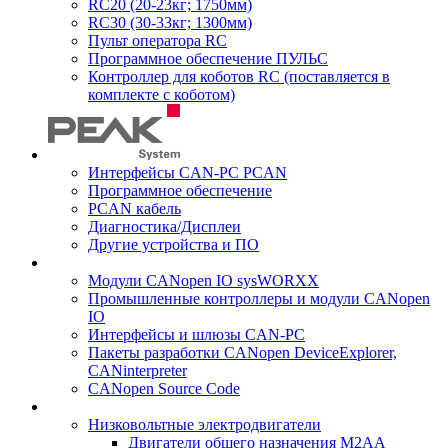
RC20 (20-23кг; 1750мм)
RC30 (30-33кг; 1300мм)
Пульт оператора RC
Программное обеспечение ПУЛЬС
Контроллер для коботов RC (поставляется в
комплекте с коботом)
Интерфейсы CAN-PC PCAN
Программное обеспечение
PCAN кабель
Диагностика/Дисплеи
Другие устройства и ПО
Модули CANopen IO sysWORXX
Промышленные контроллеры и модули CANopen
IO
Интерфейсы и шлюзы CAN-PC
Пакеты разработки CANopen DeviceExplorer,
CANinterpreter
CANopen Source Code
Низковольтные электродвигатели
Двигатели общего назначения M2AA