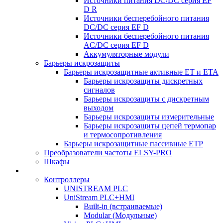
Источники питания DC/DC серия EF
D R
Источники бесперебойного питания
DC/DC серия EF D
Источники бесперебойного питания
AC/DC серия EF D
Аккумуляторные модули
Барьеры искрозащиты
Барьеры искрозащитные активные ET и ETA
Барьеры искрозащиты дискретных
сигналов
Барьеры искрозащиты с дискретным
выходом
Барьеры искрозащиты измерительные
Барьеры искрозащиты цепей термопар
и термосопротивления
Барьеры искрозащитные пассивные ЕТР
Преобразователи частоты ELSY-PRO
Шкафы
Контроллеры
UNISTREAM PLC
UniStream PLC+HMI
Built-in (встраиваемые)
Modular (Модульные)