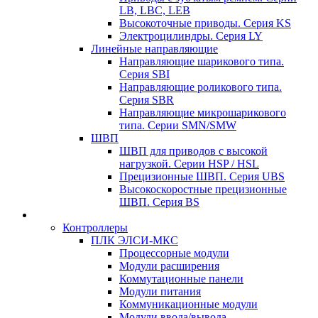
LB, LBC, LEB
Высокоточные приводы. Серия KS
Электроцилиндры. Серия LY
Линейные направляющие
Направляющие шарикового типа.
Серия SBI
Направляющие роликового типа.
Серия SBR
Направляющие микрошарикового
типа. Серии SMN/SMW
ШВП
ШВП для приводов с высокой
нагрузкой. Серии HSP / HSL
Прецизионные ШВП. Серия UBS
Высокоскоростные прецизионные
ШВП. Серия BS
Контроллеры
ПЛК ЭЛСИ-МКС
Процессорные модули
Модули расширения
Коммутационные панели
Модули питания
Коммуникационные модули
Модули ввода/вывода