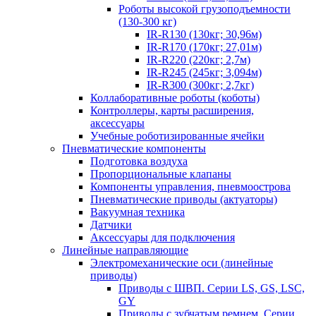
Роботы высокой грузоподъемности
(130-300 кг)
IR-R130 (130кг; 30,96м)
IR-R170 (170кг; 27,01м)
IR-R220 (220кг; 2,7м)
IR-R245 (245кг; 3,094м)
IR-R300 (300кг; 2,7кг)
Коллаборативные роботы (коботы)
Контроллеры, карты расширения,
аксессуары
Учебные роботизированные ячейки
Пневматические компоненты
Подготовка воздуха
Пропорциональные клапаны
Компоненты управления, пневмоострова
Пневматические приводы (актуаторы)
Вакуумная техника
Датчики
Аксессуары для подключения
Линейные направляющие
Электромеханические оси (линейные
приводы)
Приводы с ШВП. Серии LS, GS, LSC,
GY
Приводы с зубчатым ремнем. Серии