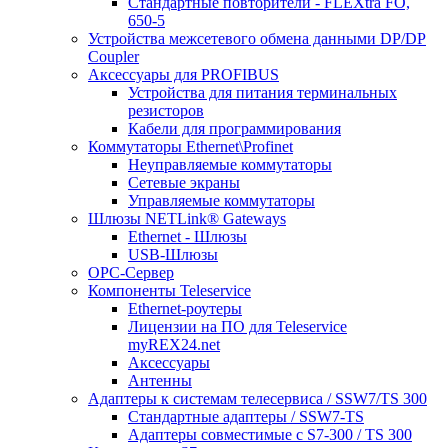
Стандартные повторители - FLEXtra FO,
650-5
Устройства межсетевого обмена данными DP/DP
Coupler
Аксессуары для PROFIBUS
Устройства для питания терминальных
резисторов
Кабели для программирования
Коммутаторы Ethernet\Profinet
Неуправляемые коммутаторы
Сетевые экраны
Управляемые коммутаторы
Шлюзы NETLink® Gateways
Ethernet - Шлюзы
USB-Шлюзы
ОРС-Сервер
Компоненты Teleservice
Ethernet-роутеры
Лицензии на ПО для Teleservice
myREX24.net
Аксессуары
Антенны
Адаптеры к системам телесервиса / SSW7/TS 300
Стандартные адаптеры / SSW7-TS
Адаптеры совместимые с S7-300 / TS 300