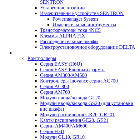
SENTRON
Устаревшие позиции
Измерительные устройства SENTRON
Powermanager System
Измерительные инструменты
Трансформаторы тока 4NC5
Клеммы ALPHA FIX
Распределительные шкафы
Электроустановочное оборудование DELTA
Контроллеры
Серия EASY (H6U)
Серия EASY Блочный формат
Серия AM300/AM500
Контроллеры Inovance серии AC700
Серия AC800
Серия AM760
Модули ввода/вывода GL20
Модули ввода/вывода GS20 (для установки
вне шкафа)
Модули расширения GR20, GR20T
Карты расширения GE20, GE21
Серии AM400/AM600
Серия H3U
Модули GL10, GR10