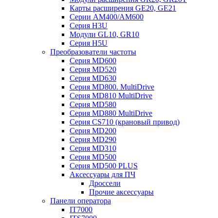
Карты расширения GE20, GE21
Серии AM400/AM600
Серия H3U
Модули GL10, GR10
Серия H5U
Преобразователи частоты
Серия MD600
Серия MD520
Серия MD630
Серия MD800. MultiDrive
Серия MD810 MultiDrive
Серия MD580
Серия MD880 MultiDrive
Серия CS710 (крановый привод)
Серия MD200
Серия MD290
Серия MD310
Серия MD500
Серия MD500 PLUS
Аксессуары для ПЧ
Дроссели
Прочие аксессуары
Панели оператора
IT7000