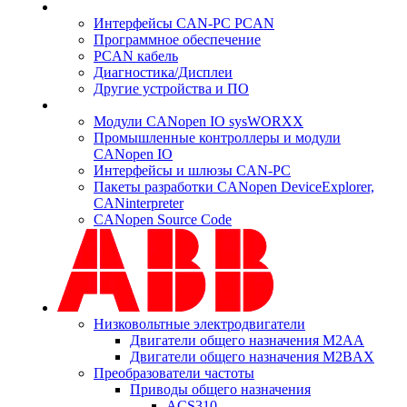
Интерфейсы CAN-PC PCAN
Программное обеспечение
PCAN кабель
Диагностика/Дисплеи
Другие устройства и ПО
Модули CANopen IO sysWORXX
Промышленные контроллеры и модули
CANopen IO
Интерфейсы и шлюзы CAN-PC
Пакеты разработки CANopen DeviceExplorer,
CANinterpreter
CANopen Source Code
Низковольтные электродвигатели
Двигатели общего назначения M2AA
Двигатели общего назначения M2BAX
Преобразователи частоты
Приводы общего назначения
ACS310