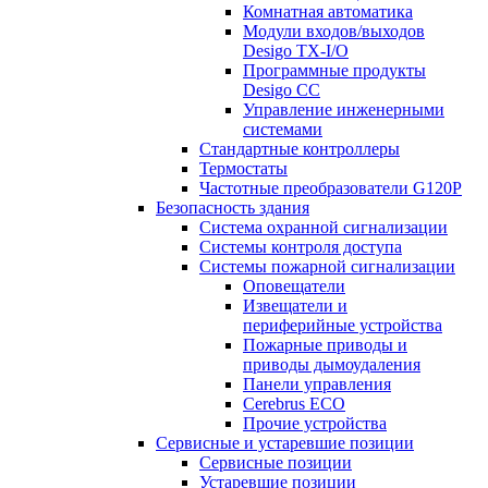
Комнатная автоматика
Модули входов/выходов
Desigo TX-I/O
Программные продукты
Desigo CC
Управление инженерными
системами
Стандартные контроллеры
Термостаты
Частотные преобразователи G120P
Безопасность здания
Система охранной сигнализации
Системы контроля доступа
Системы пожарной сигнализации
Оповещатели
Извещатели и
периферийные устройства
Пожарные приводы и
приводы дымоудаления
Панели управления
Cerebrus ECO
Прочие устройства
Сервисные и устаревшие позиции
Сервисные позиции
Устаревшие позиции