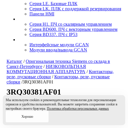
Серия LE. Базовые ПЛК
Серия LK. ПЛК с поддержкой резервирования
Панели HMI
Серия H1. ПЧ со скалярным управлением
Серия BD600. ПЧ с векторным управлением
Серия BD337. ПЧ с IP53
Интерфейсные модули GCAN
Модули ввода/вывода GCAN
Каталог
/
Оригинальная техника Siemens со склада в
Санкт-Петербурге
/
НИЗКОВОЛЬТНАЯ
КОММУТАЦИОННАЯ АППАРАТУРА
/
Контакторы,
реле, пусковые сборки
/
Контакторы, реле, пусковые
сборки
/
3RQ30381AF01
3RQ30381AF01
Мы используем cookies и рекомендательные технологии для персонализации
сервисов и удобства пользователей. Вы можете запретить сохранение cookie в
Цена по запросу
настройках своего браузера.
Политика обработки персональных данных
Уточнить наличие
Хорошо
Цена указана без учета индивидуальной скидки
Уточнить цену