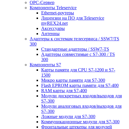
ОРС-Сервер
Компоненты Teleservice
Ethernet-роутеры
Лицензии на ПО для Teleservice
myREX24.net
Аксессуары
Антенны
Адаптеры к системам телесервиса / SSW7/TS
300
Стандартные адаптеры / SSW7-TS
Адаптеры совместимые с S7-300 / TS
300
Компоненты S7
Карты памяти для CPU S7-1200 и S7-
1500
Микро карты памяти для S7-300
Flash EPROM карты памяти для S7-400
RAM карты для S7-400
Модули дискретных входов/выходов для
S7-300
Модули аналоговых входов/выходов для
S7-300
Ложные модули для S7-300
Коммуникационные модули для S7-300
Фронтальные штекеры для модулей