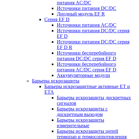
питания AC/DC
Источники питания DC/DC
Диодный модуль EF R
Серия EF D
Источники питания AC/DC
Источники питания DC/DC серия
EF D
Источники питания DC/DC серия
EF D R
Источники бесперебойного
питания DC/DC серия EF D
Источники бесперебойного
питания AC/DC серия EF D
Аккумуляторные модули
Барьеры искрозащиты
Барьеры искрозащитные активные ET и
ETA
Барьеры искрозащиты дискретных
сигналов
Барьеры искрозащиты с
дискретным выходом
Барьеры искрозащиты
измерительные
Барьеры искрозащиты цепей
термопар и термосопротивления