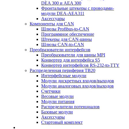
DEA 300 и AEA 300
Фронтальные штекеры с проводами-
модули DEA-AEA311
Аксессуары
Компоненты для CAN
Шлюзы Profibus-to-CAN
Программное обеспечение
Штекеры для CAN-шины
Шлюзы CAN-to-CAN
Преобразователи интерфейсов
Преобразователи для шины MPI
Конвертер для интерфейса S5
Конвертер интерфейсов RS-232-to-TTY
Распределенная периферия TB20
Интерфейсные модули
Модули дискретных входов/выходов
Модули аналоговых входов/выходов
Счетчики
Весовые модули
Модули питания
Распределители потенциалов
Базовые модули
Аксесcуары
Стартовый комплект