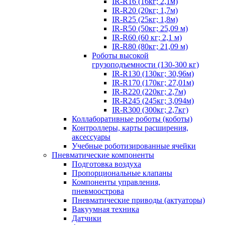
IR-R16 (16кг; 2,1м)
IR-R20 (20кг; 1,7м)
IR-R25 (25кг; 1,8м)
IR-R50 (50кг; 25,09 м)
IR-R60 (60 кг; 2,1 м)
IR-R80 (80кг; 21,09 м)
Роботы высокой
грузоподъемности (130-300 кг)
IR-R130 (130кг; 30,96м)
IR-R170 (170кг; 27,01м)
IR-R220 (220кг; 2,7м)
IR-R245 (245кг; 3,094м)
IR-R300 (300кг; 2,7кг)
Коллаборативные роботы (коботы)
Контроллеры, карты расширения,
аксессуары
Учебные роботизированные ячейки
Пневматические компоненты
Подготовка воздуха
Пропорциональные клапаны
Компоненты управления,
пневмоострова
Пневматические приводы (актуаторы)
Вакуумная техника
Датчики