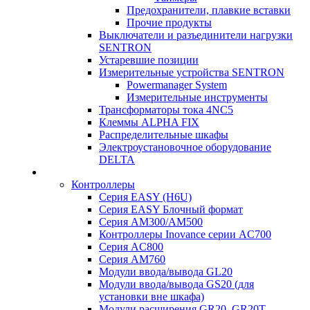
Предохранители, плавкие вставки
Прочие продукты
Выключатели и разъединители нагрузки
SENTRON
Устаревшие позиции
Измерительные устройства SENTRON
Powermanager System
Измерительные инструменты
Трансформаторы тока 4NC5
Клеммы ALPHA FIX
Распределительные шкафы
Электроустановочное оборудование
DELTA
Контроллеры
Серия EASY (H6U)
Серия EASY Блочный формат
Серия AM300/AM500
Контроллеры Inovance серии AC700
Серия AC800
Серия AM760
Модули ввода/вывода GL20
Модули ввода/вывода GS20 (для
установки вне шкафа)
Модули расширения GR20, GR20T