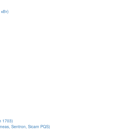
 кВт)
m 1703)
meas, Sentron, Sicam PQS)