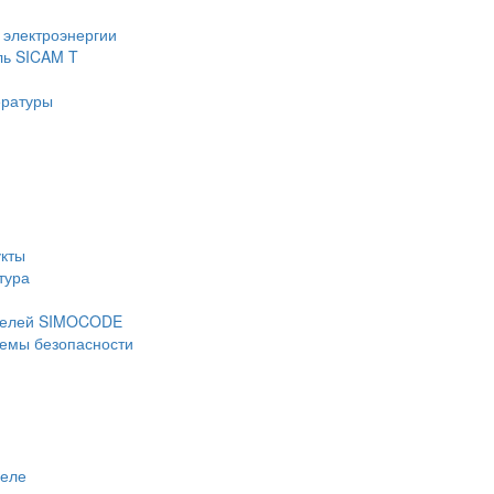
 электроэнергии
ль SICAM T
ературы
укты
тура
ателей SIMOCODE
темы безопасности
реле