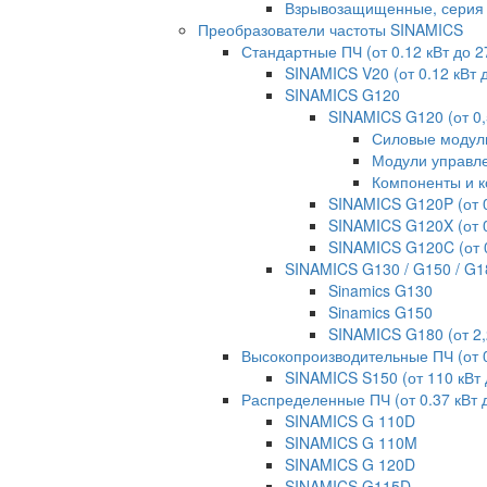
Взрывозащищенные, серия 
Преобразователи частоты SINAMICS
Стандартные ПЧ (от 0.12 кВт до 2
SINAMICS V20 (от 0.12 кВт д
SINAMICS G120
SINAMICS G120 (от 0,
Силовые модули
Модули управле
Компоненты и к
SINAMICS G120P (от 0
SINAMICS G120X (от 0
SINAMICS G120C (от 0
SINAMICS G130 / G150 / G18
Sinamics G130
Sinamics G150
SINAMICS G180 (от 2,2
Высокопроизводительные ПЧ (от 0
SINAMICS S150 (от 110 кВт 
Распределенные ПЧ (от 0.37 кВт д
SINAMICS G 110D
SINAMICS G 110M
SINAMICS G 120D
SINAMICS G115D