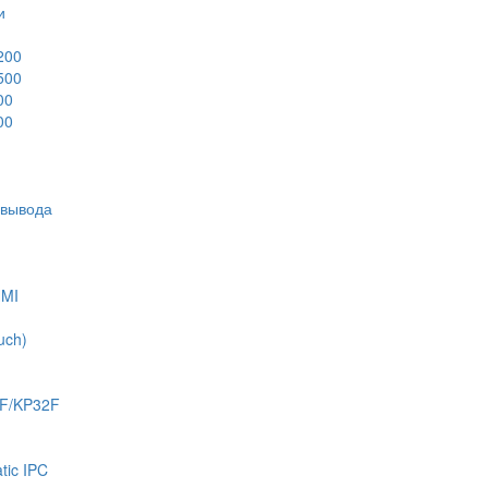
и
200
500
00
00
-вывода
HMI
uch)
8F/KP32F
ic IPC