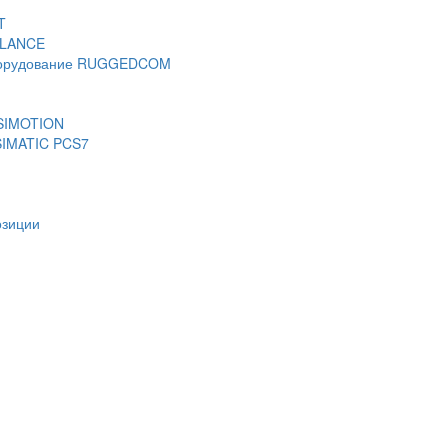
T
ALANCE
борудование RUGGEDCOM
 SIMOTION
SIMATIC PCS7
озиции