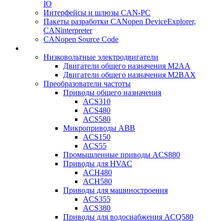
IO
Интерфейсы и шлюзы CAN-PC
Пакеты разработки CANopen DeviceExplorer,
CANinterpreter
CANopen Source Code
Низковольтные электродвигатели
Двигатели общего назначения M2AA
Двигатели общего назначения M2BAX
Преобразователи частоты
Приводы общего назначения
ACS310
ACS480
ACS580
Микроприводы ABB
ACS150
ACS55
Промышленные приводы ACS880
Приводы для HVAC
ACH480
ACH580
Приводы для машиностроения
ACS355
ACS380
Приводы для водоснабжения ACQ580