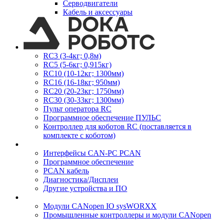
Серводвигатели
Кабель и аксессуары
RC3 (3-4кг; 0,8м)
RC5 (5-6кг; 0,915кг)
RC10 (10-12кг; 1300мм)
RC16 (16-18кг; 950мм)
RC20 (20-23кг; 1750мм)
RC30 (30-33кг; 1300мм)
Пульт оператора RC
Программное обеспечение ПУЛЬС
Контроллер для коботов RC (поставляется в
комплекте с коботом)
Интерфейсы CAN-PC PCAN
Программное обеспечение
PCAN кабель
Диагностика/Дисплеи
Другие устройства и ПО
Модули CANopen IO sysWORXX
Промышленные контроллеры и модули CANopen