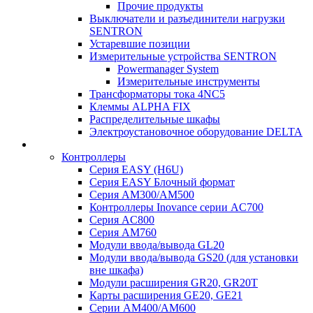
Прочие продукты
Выключатели и разъединители нагрузки
SENTRON
Устаревшие позиции
Измерительные устройства SENTRON
Powermanager System
Измерительные инструменты
Трансформаторы тока 4NC5
Клеммы ALPHA FIX
Распределительные шкафы
Электроустановочное оборудование DELTA
Контроллеры
Серия EASY (H6U)
Серия EASY Блочный формат
Серия AM300/AM500
Контроллеры Inovance серии AC700
Серия AC800
Серия AM760
Модули ввода/вывода GL20
Модули ввода/вывода GS20 (для установки
вне шкафа)
Модули расширения GR20, GR20T
Карты расширения GE20, GE21
Серии AM400/AM600