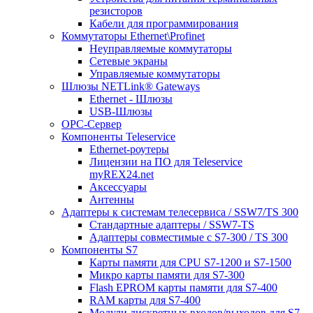
резисторов
Кабели для программирования
Коммутаторы Ethernet\Profinet
Неуправляемые коммутаторы
Сетевые экраны
Управляемые коммутаторы
Шлюзы NETLink® Gateways
Ethernet - Шлюзы
USB-Шлюзы
ОРС-Сервер
Компоненты Teleservice
Ethernet-роутеры
Лицензии на ПО для Teleservice
myREX24.net
Аксессуары
Антенны
Адаптеры к системам телесервиса / SSW7/TS 300
Стандартные адаптеры / SSW7-TS
Адаптеры совместимые с S7-300 / TS 300
Компоненты S7
Карты памяти для CPU S7-1200 и S7-1500
Микро карты памяти для S7-300
Flash EPROM карты памяти для S7-400
RAM карты для S7-400
Модули дискретных входов/выходов для S7-