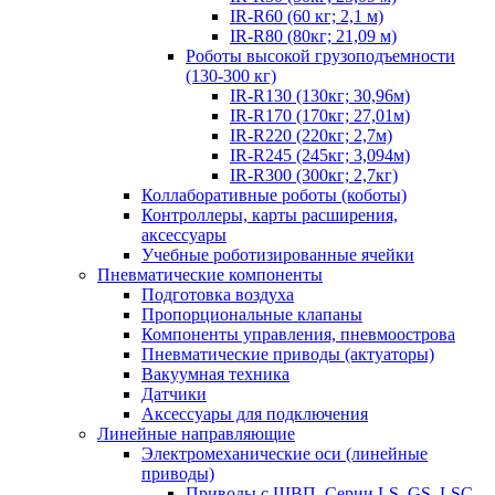
IR-R60 (60 кг; 2,1 м)
IR-R80 (80кг; 21,09 м)
Роботы высокой грузоподъемности
(130-300 кг)
IR-R130 (130кг; 30,96м)
IR-R170 (170кг; 27,01м)
IR-R220 (220кг; 2,7м)
IR-R245 (245кг; 3,094м)
IR-R300 (300кг; 2,7кг)
Коллаборативные роботы (коботы)
Контроллеры, карты расширения,
аксессуары
Учебные роботизированные ячейки
Пневматические компоненты
Подготовка воздуха
Пропорциональные клапаны
Компоненты управления, пневмоострова
Пневматические приводы (актуаторы)
Вакуумная техника
Датчики
Аксессуары для подключения
Линейные направляющие
Электромеханические оси (линейные
приводы)
Приводы с ШВП. Серии LS, GS, LSC,