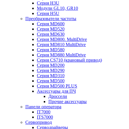
Серия H3U
Модули GL10, GR10
Серия H5U
Преобразователи частоты
Серия MD600
Серия MD520
Серия MD630
Серия MD800. MultiDrive
Серия MD810 MultiDrive
Серия MD580
Серия MD880 MultiDrive
Серия CS710 (крановый привод)
Серия MD200
Серия MD290
Серия MD310
Серия MD500
Серия MD500 PLUS
Аксессуары для ПЧ
Дроссели
Прочие аксессуары
Панели оператора
IT7000
ITS7000
Сервопривод
Серводрайверы