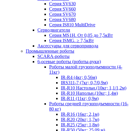
Серия SV630
Серия SV660
Серия SV670
Серия SV680
Серия IS810 MultiDrive
Серводвигатели
Серия MS1H. От 0,05 до 7,5кВт
Серия ISMG. ≥ 7,5кВт
Аксессуары для сервопривода
Промышленные роботы
SCARA-роботы
6-осевые роботы (роботы-руки)
Роботы малой грузоподъемности (4-
11кг)
IR-R4 (4кг; 0,56м)
IRS311-7 (7кг; 0,7/0,9м)
IR-R10 Настольн.(10кг; 1,1/1,2м)
IR-R10 Напольн.(10кг; 1,4м)
IR-R11 (11кг; 0,9м)
Роботы средней грузоподъемности (16-
80 кг)
IR-R16 (16кг; 2,1м)
IR-R20 (20кг; 1,7м)
IR-R25 (25кг; 1,8м)
IR-R50 (50кг; 25,09 м)