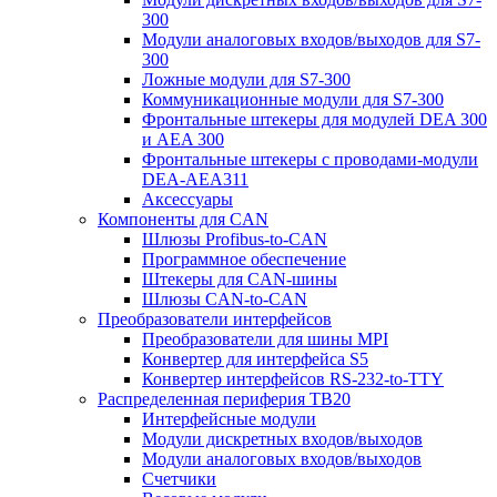
300
Модули аналоговых входов/выходов для S7-
300
Ложные модули для S7-300
Коммуникационные модули для S7-300
Фронтальные штекеры для модулей DEA 300
и AEA 300
Фронтальные штекеры с проводами-модули
DEA-AEA311
Аксессуары
Компоненты для CAN
Шлюзы Profibus-to-CAN
Программное обеспечение
Штекеры для CAN-шины
Шлюзы CAN-to-CAN
Преобразователи интерфейсов
Преобразователи для шины MPI
Конвертер для интерфейса S5
Конвертер интерфейсов RS-232-to-TTY
Распределенная периферия TB20
Интерфейсные модули
Модули дискретных входов/выходов
Модули аналоговых входов/выходов
Счетчики