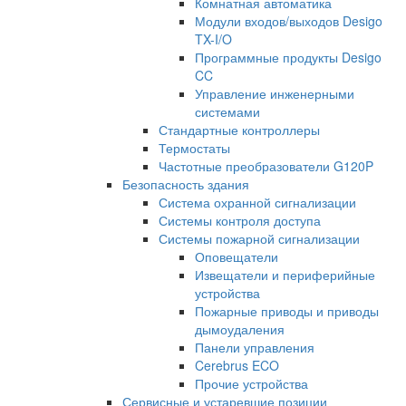
Комнатная автоматика
Модули входов/выходов Desigo
TX-I/O
Программные продукты Desigo
CC
Управление инженерными
системами
Стандартные контроллеры
Термостаты
Частотные преобразователи G120P
Безопасность здания
Система охранной сигнализации
Системы контроля доступа
Системы пожарной сигнализации
Оповещатели
Извещатели и периферийные
устройства
Пожарные приводы и приводы
дымоудаления
Панели управления
Cerebrus ECO
Прочие устройства
Сервисные и устаревшие позиции