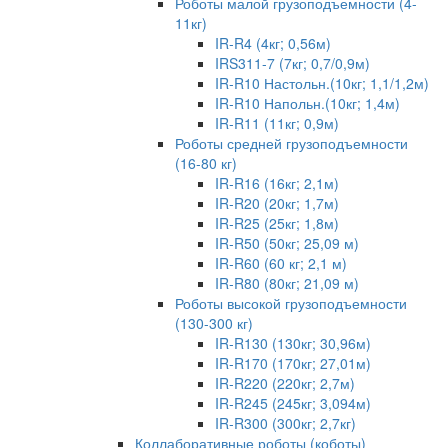
Роботы малой грузоподъемности (4-
11кг)
IR-R4 (4кг; 0,56м)
IRS311-7 (7кг; 0,7/0,9м)
IR-R10 Настольн.(10кг; 1,1/1,2м)
IR-R10 Напольн.(10кг; 1,4м)
IR-R11 (11кг; 0,9м)
Роботы средней грузоподъемности
(16-80 кг)
IR-R16 (16кг; 2,1м)
IR-R20 (20кг; 1,7м)
IR-R25 (25кг; 1,8м)
IR-R50 (50кг; 25,09 м)
IR-R60 (60 кг; 2,1 м)
IR-R80 (80кг; 21,09 м)
Роботы высокой грузоподъемности
(130-300 кг)
IR-R130 (130кг; 30,96м)
IR-R170 (170кг; 27,01м)
IR-R220 (220кг; 2,7м)
IR-R245 (245кг; 3,094м)
IR-R300 (300кг; 2,7кг)
Коллаборативные роботы (коботы)