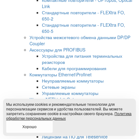
Link
Стандартные повторители - FLEXtra FO,
650-2
Стандартные повторители - FLEXtra FO,
650-5
Устройства межсетевого обмена данными DP/DP
Coupler
Аксессуары для PROFIBUS
Устройства для питания терминальных
резисторов
Кабели для программирования
Коммутаторы Ethernet\Profinet
Неуправляемые коммутаторы
Сетевые экраны
Управляемые коммутаторы
Шлюзы NETLink® Gateways
Мы используем cookies и рекомендательные технологии для
Ethernet - Шлюзы
персонализации сервисов и удобства пользователей. Вы можете
USB-Шлюзы
запретить сохранение cookie в настройках своего браузера.
Политика
ОРС-Сервер
обработки персональных данных
Компоненты Teleservice
Хорошо
Ethernet-роутеры
Лицензии на ПО для Teleservice