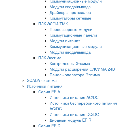
Коммуникационные модули
Модули ввода/вывода
Драйверы протоколов
Коммутаторы сетевые
ПЛК ЭЛСИ-ТМК
Процессорные модули
Коммутационные панели
Модули питания
Коммуникационные модули
Модули ввода/вывода
ПЛК Элсима
Контроллеры Элсима
Модули расширения ЭЛСИМА 24В
Панель оператора Элсима
SCADA-система
Источники питания
Серия EF A
Источники питания AC/DC
Источники бесперебойного питания
AC/DC
Источники питания DC/DC
Диодный модуль EF R
Серия EF D