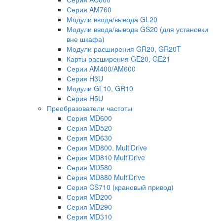
Серия AM760
Модули ввода/вывода GL20
Модули ввода/вывода GS20 (для установки
вне шкафа)
Модули расширения GR20, GR20T
Карты расширения GE20, GE21
Серии AM400/AM600
Серия H3U
Модули GL10, GR10
Серия H5U
Преобразователи частоты
Серия MD600
Серия MD520
Серия MD630
Серия MD800. MultiDrive
Серия MD810 MultiDrive
Серия MD580
Серия MD880 MultiDrive
Серия CS710 (крановый привод)
Серия MD200
Серия MD290
Серия MD310