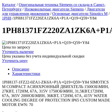
Каталог
/
Оригинальная техника Siemens со склада в Санкт-
Петербурге
/
Низковольтные двигатели Siemens
/
Двигатели
для управления движением
/
Основные двигатели Simotics M
/
1PH8
/
1PH81371FZ220ZA1ZK6A+P1A+Q19+Q59+Y84
1PH81371FZ220ZA1ZK6A+P1
Цена по запросу
Уточнить наличие
Цена указана без учета индивидуальной скидки
Уточнить цену
Описание
Характеристики
1PH8137-1FZ22-0ZA1-ZK6A+P1A+Q19+Q59+Y84 SIMOTICS
M COMPACT AСИНХРОННЫЙ ДВИГАТЕЛЬ 1500ОБ\МИН,
27КВТ, 172НМ, 67A, 315V 1750ОБ\МИН, 31,5КВТ,172НМ,
67A, 365V 2000ОБ\МИН, 36КВТ, 172НМ, 67A, 415V WATER
COOLING DEGREE OF PROTECTION IP65 CUSTOM MADE
MOTOR EWN: 70