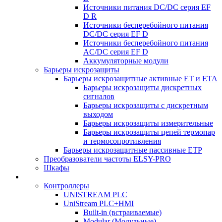
Источники питания DC/DC серия EF
D R
Источники бесперебойного питания
DC/DC серия EF D
Источники бесперебойного питания
AC/DC серия EF D
Аккумуляторные модули
Барьеры искрозащиты
Барьеры искрозащитные активные ET и ETA
Барьеры искрозащиты дискретных
сигналов
Барьеры искрозащиты с дискретным
выходом
Барьеры искрозащиты измерительные
Барьеры искрозащиты цепей термопар
и термосопротивления
Барьеры искрозащитные пассивные ЕТР
Преобразователи частоты ELSY-PRO
Шкафы
Контроллеры
UNISTREAM PLC
UniStream PLC+HMI
Built-in (встраиваемые)
Modular (Модульные)