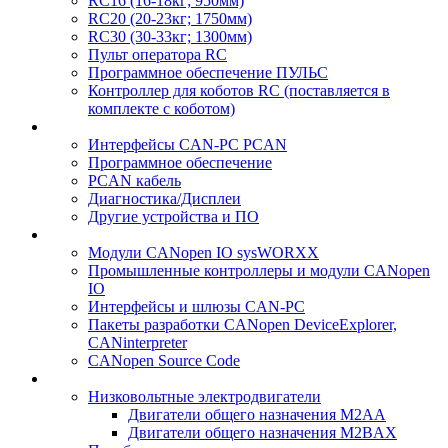
RC16 (16-18кг; 950мм)
RC20 (20-23кг; 1750мм)
RC30 (30-33кг; 1300мм)
Пульт оператора RC
Программное обеспечение ПУЛЬС
Контроллер для коботов RC (поставляется в
комплекте с коботом)
Интерфейсы CAN-PC PCAN
Программное обеспечение
PCAN кабель
Диагностика/Дисплеи
Другие устройства и ПО
Модули CANopen IO sysWORXX
Промышленные контроллеры и модули CANopen
IO
Интерфейсы и шлюзы CAN-PC
Пакеты разработки CANopen DeviceExplorer,
CANinterpreter
CANopen Source Code
Низковольтные электродвигатели
Двигатели общего назначения M2AA
Двигатели общего назначения M2BAX