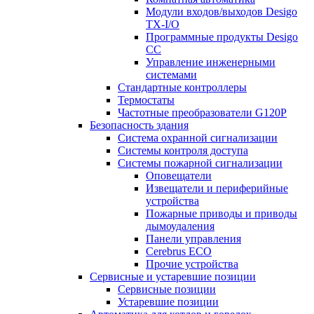
Модули входов/выходов Desigo
TX-I/O
Программные продукты Desigo
CC
Управление инженерными
системами
Стандартные контроллеры
Термостаты
Частотные преобразователи G120P
Безопасность здания
Система охранной сигнализации
Системы контроля доступа
Системы пожарной сигнализации
Оповещатели
Извещатели и периферийные
устройства
Пожарные приводы и приводы
дымоудаления
Панели управления
Cerebrus ECO
Прочие устройства
Сервисные и устаревшие позиции
Сервисные позиции
Устаревшие позиции