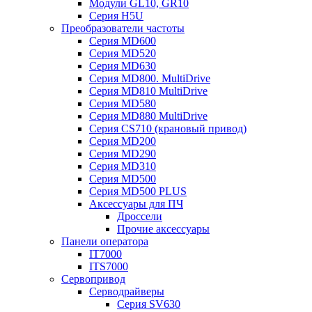
Модули GL10, GR10
Серия H5U
Преобразователи частоты
Серия MD600
Серия MD520
Серия MD630
Серия MD800. MultiDrive
Серия MD810 MultiDrive
Серия MD580
Серия MD880 MultiDrive
Серия CS710 (крановый привод)
Серия MD200
Серия MD290
Серия MD310
Серия MD500
Серия MD500 PLUS
Аксессуары для ПЧ
Дроссели
Прочие аксессуары
Панели оператора
IT7000
ITS7000
Сервопривод
Серводрайверы
Серия SV630