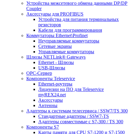
Устройства межсетевого обмена данными DP/DP
Coupler
Аксессуары для PROFIBUS
Устройства для питания терминальных
резисторов
Кабели для программирования
Коммутаторы Ethernet\Profinet
Неуправляемые коммутаторы
Сетевые экраны
Управляемые коммутаторы
Шлюзы NETLink® Gateways
Ethernet - Шлюзы
USB-Шлюзы
ОРС-Сервер
Компоненты Teleservice
Ethernet-роутеры
Лицензии на ПО для Teleservice
myREX24.net
Аксессуары
Антенны
Адаптеры к системам телесервиса / SSW7/TS 300
Стандартные адаптеры / SSW7-TS
Адаптеры совместимые с S7-300 / TS 300
Компоненты S7
Карты памяти для CPU S7-1200 и S7-1500