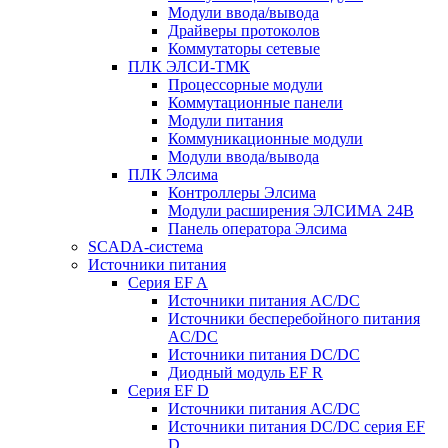
Модули ввода/вывода
Драйверы протоколов
Коммутаторы сетевые
ПЛК ЭЛСИ-ТМК
Процессорные модули
Коммутационные панели
Модули питания
Коммуникационные модули
Модули ввода/вывода
ПЛК Элсима
Контроллеры Элсима
Модули расширения ЭЛСИМА 24В
Панель оператора Элсима
SCADA-система
Источники питания
Серия EF A
Источники питания AC/DC
Источники бесперебойного питания
AC/DC
Источники питания DC/DC
Диодный модуль EF R
Серия EF D
Источники питания AC/DC
Источники питания DC/DC серия EF
D