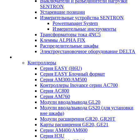
Выключатели и разъединители нагрузки
SENTRON
Устаревшие позиции
Измерительные устройства SENTRON
Powermanager System
Измерительные инструменты
Трансформаторы тока 4NC5
Клеммы ALPHA FIX
Распределительные шкафы
Электроустановочное оборудование DELTA
Контроллеры
Серия EASY (H6U)
Серия EASY Блочный формат
Серия AM300/AM500
Контроллеры Inovance серии AC700
Серия AC800
Серия AM760
Модули ввода/вывода GL20
Модули ввода/вывода GS20 (для установки
вне шкафа)
Модули расширения GR20, GR20T
Карты расширения GE20, GE21
Серии AM400/AM600
Серия H3U