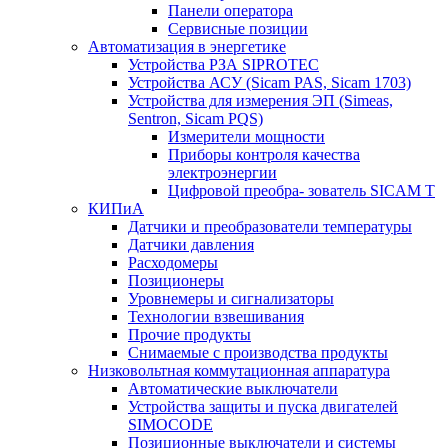
Панели оператора
Сервисные позиции
Автоматизация в энергетике
Устройства РЗА SIPROTEC
Устройства АСУ (Sicam PAS, Sicam 1703)
Устройства для измерения ЭП (Simeas,
Sentron, Sicam PQS)
Измерители мощности
Приборы контроля качества
электроэнергии
Цифровой преобра- зователь SICAM T
КИПиА
Датчики и преобразователи температуры
Датчики давления
Расходомеры
Позиционеры
Уровнемеры и сигнализаторы
Технологии взвешивания
Прочие продукты
Снимаемые с производства продукты
Низковольтная коммутационная аппаратура
Автоматические выключатели
Устройства защиты и пуска двигателей
SIMOCODE
Позиционные выключатели и системы