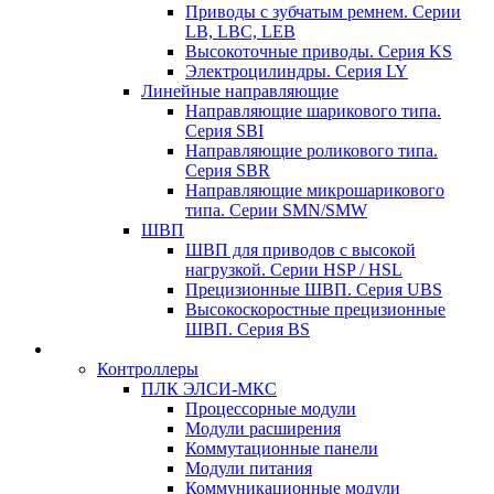
Приводы с зубчатым ремнем. Серии
LB, LBC, LEB
Высокоточные приводы. Серия KS
Электроцилиндры. Серия LY
Линейные направляющие
Направляющие шарикового типа.
Серия SBI
Направляющие роликового типа.
Серия SBR
Направляющие микрошарикового
типа. Серии SMN/SMW
ШВП
ШВП для приводов с высокой
нагрузкой. Серии HSP / HSL
Прецизионные ШВП. Серия UBS
Высокоскоростные прецизионные
ШВП. Серия BS
Контроллеры
ПЛК ЭЛСИ-МКС
Процессорные модули
Модули расширения
Коммутационные панели
Модули питания
Коммуникационные модули