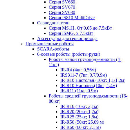
Серия SV660
Серия SV670
Серия SV680
Серия IS810 MultiDrive
Серводвигатели
Серия MS1H. От 0,05 до 7,5кВт
Серия ISMG. ≥ 7,5кВт
Аксессуары для сервопривода
Промышленные роботы
SCARA-роботы
6-осевые роботы (роботы-руки)
Роботы малой грузоподъемности (4-
11кг)
IR-R4 (4кг; 0,56м)
IRS311-7 (7кг; 0,7/0,9м)
IR-R10 Настольн.(10кг; 1,1/1,2м)
IR-R10 Напольн.(10кг; 1,4м)
IR-R11 (11кг; 0,9м)
Роботы средней грузоподъемности (16-
80 кг)
IR-R16 (16кг; 2,1м)
IR-R20 (20кг; 1,7м)
IR-R25 (25кг; 1,8м)
IR-R50 (50кг; 25,09 м)
IR-R60 (60 кг; 2,1 м)