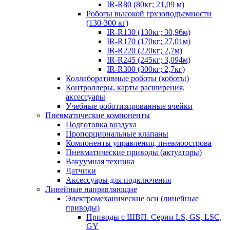
IR-R80 (80кг; 21,09 м)
Роботы высокой грузоподъемности
(130-300 кг)
IR-R130 (130кг; 30,96м)
IR-R170 (170кг; 27,01м)
IR-R220 (220кг; 2,7м)
IR-R245 (245кг; 3,094м)
IR-R300 (300кг; 2,7кг)
Коллаборативные роботы (коботы)
Контроллеры, карты расширения,
аксессуары
Учебные роботизированные ячейки
Пневматические компоненты
Подготовка воздуха
Пропорциональные клапаны
Компоненты управления, пневмоострова
Пневматические приводы (актуаторы)
Вакуумная техника
Датчики
Аксессуары для подключения
Линейные направляющие
Электромеханические оси (линейные
приводы)
Приводы с ШВП. Серии LS, GS, LSC,
GY