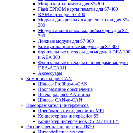
Микро карты памяти для S7-300
Flash EPROM карты памяти для S7-400
RAM карты для S7-400
Модули дискретных входов/выходов для S7-
300
Модули аналоговых входов/выходов для S7-
300
Ложные модули для S7-300
Коммуникационные модули для S7-300
Фронтальные штекеры для модулей DEA 300
и AEA 300
Фронтальные штекеры с проводами-модули
DEA-AEA311
Аксессуары
Компоненты для CAN
Шлюзы Profibus-to-CAN
Программное обеспечение
Штекеры для CAN-шины
Шлюзы CAN-to-CAN
Преобразователи интерфейсов
Преобразователи для шины MPI
Конвертер для интерфейса S5
Конвертер интерфейсов RS-232-to-TTY
Распределенная периферия TB20
Интерфейсные модули