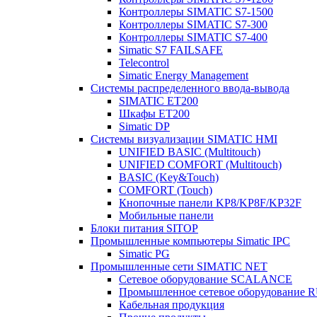
Контроллеры SIMATIC S7-1500
Контроллеры SIMATIC S7-300
Контроллеры SIMATIC S7-400
Simatic S7 FAILSAFE
Telecontrol
Simatic Energy Management
Системы распределенного ввода-вывода
SIMATIC ET200
Шкафы ET200
Simatic DP
Системы визуализации SIMATIC HMI
UNIFIED BASIC (Multitouch)
UNIFIED COMFORT (Multitouch)
BASIC (Key&Touch)
COMFORT (Touch)
Кнопочные панели KP8/KP8F/KP32F
Мобильные панели
Блоки питания SITOP
Промышленные компьютеры Simatic IPC
Simatic PG
Промышленные сети SIMATIC NET
Сетевое оборудование SCALANCE
Промышленное сетевое оборудовани
Кабельная продукция