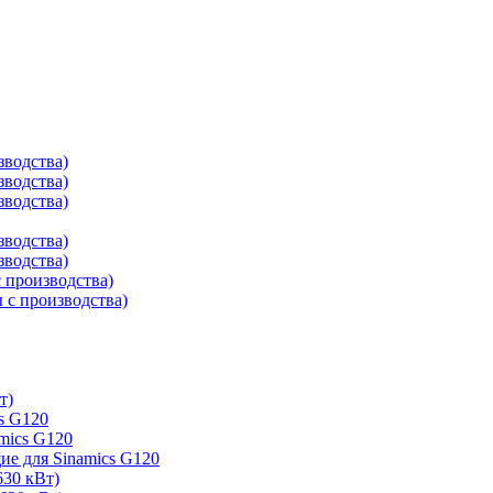
зводства)
зводства)
зводства)
зводства)
зводства)
 производства)
с производства)
т)
s G120
mics G120
е для Sinamics G120
630 кВт)