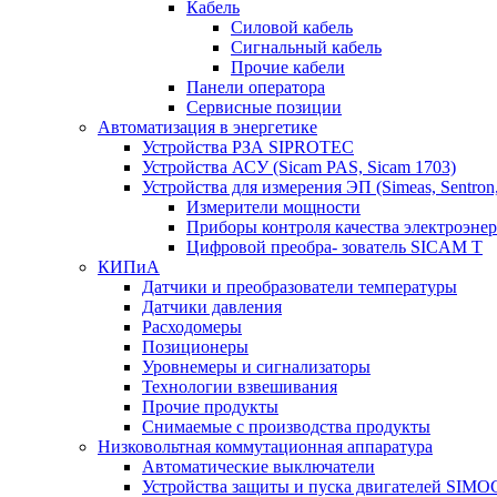
Кабель
Силовой кабель
Сигнальный кабель
Прочие кабели
Панели оператора
Сервисные позиции
Автоматизация в энергетике
Устройства РЗА SIPROTEC
Устройства АСУ (Sicam PAS, Sicam 1703)
Устройства для измерения ЭП (Simeas, Sentron
Измерители мощности
Приборы контроля качества электроэне
Цифровой преобра- зователь SICAM T
КИПиА
Датчики и преобразователи температуры
Датчики давления
Расходомеры
Позиционеры
Уровнемеры и сигнализаторы
Технологии взвешивания
Прочие продукты
Снимаемые с производства продукты
Низковольтная коммутационная аппаратура
Автоматические выключатели
Устройства защиты и пуска двигателей SIM