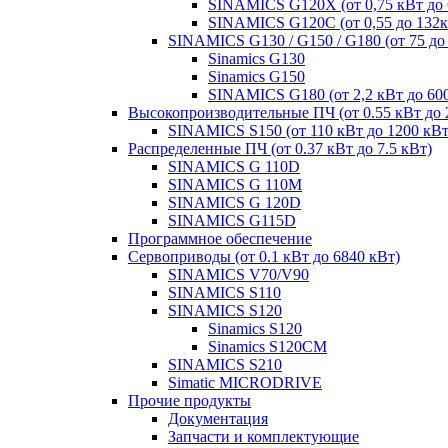
SINAMICS G120X (от 0,75 кВт до 
SINAMICS G120C (от 0,55 до 132к
SINAMICS G130 / G150 / G180 (от 75 до
Sinamics G130
Sinamics G150
SINAMICS G180 (от 2,2 кВт до 60
Высокопроизводительные ПЧ (от 0.55 кВт до 
SINAMICS S150 (от 110 кВт до 1200 кВт
Распределенные ПЧ (от 0.37 кВт до 7.5 кВт)
SINAMICS G 110D
SINAMICS G 110M
SINAMICS G 120D
SINAMICS G115D
Программное обеспечение
Сервоприводы (от 0.1 кВт до 6840 кВт)
SINAMICS V70/V90
SINAMICS S110
SINAMICS S120
Sinamics S120
Sinamics S120CM
SINAMICS S210
Simatic MICRODRIVE
Прочие продукты
Документация
Запчасти и комплектующие