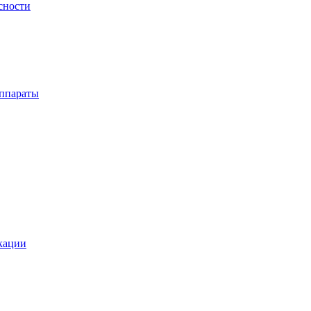
сности
ппараты
кации