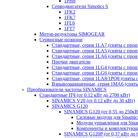
1PH8
Серводвигатели Simotics S
1FK2
1FK7
1FL6
1FT7
Мотор-редукторы SIMOGEAR
Сервисные позиции
Стандартные, серия 1LA7 (сняты с прои
Стандартные, серия 1LA5 (сняты с прои
Стандартные, серия 1LA6 (сняты с прои
Прочие двигатели
Стандартные, серия 1LG4 (сняты с прои
Стандартные, серия 1LG6 (сняты с прои
Стандартные, серия 1LA8/1PQ8 (сняты с
Взрывозащищенные, серия 1MA6 (сняты 
Преобразователи частоты SINAMICS
Стандартные ПЧ (от 0.12 кВт до 2700 кВт)
SINAMICS V20 (от 0.12 кВт до 30 кВт)
SINAMICS G120
SINAMICS G120 (от 0,55 до 250кВ
Силовые модули для Sinamic
Модули управления для Sina
Компоненты и комплектующи
SINAMICS G120P (от 0,37 кВт до 