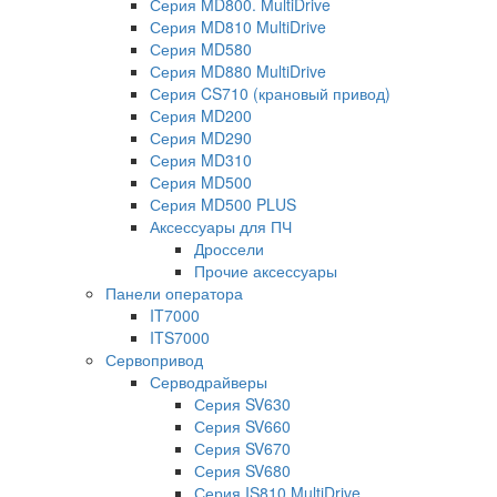
Серия MD800. MultiDrive
Серия MD810 MultiDrive
Серия MD580
Серия MD880 MultiDrive
Серия CS710 (крановый привод)
Серия MD200
Серия MD290
Серия MD310
Серия MD500
Серия MD500 PLUS
Аксессуары для ПЧ
Дроссели
Прочие аксессуары
Панели оператора
IT7000
ITS7000
Сервопривод
Серводрайверы
Серия SV630
Серия SV660
Серия SV670
Серия SV680
Серия IS810 MultiDrive