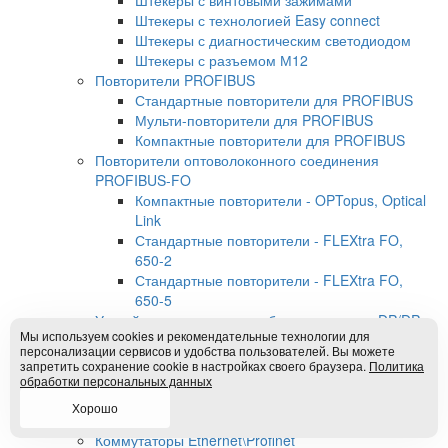
Штекеры с винтовыми зажимами
Штекеры с технологией Easy connect
Штекеры с диагностическим светодиодом
Штекеры с разъемом М12
Повторители PROFIBUS
Стандартные повторители для PROFIBUS
Мульти-повторители для PROFIBUS
Компактные повторители для PROFIBUS
Повторители оптоволоконного соединения
PROFIBUS-FO
Компактные повторители - OPTopus, Optical
Link
Стандартные повторители - FLEXtra FO,
650-2
Стандартные повторители - FLEXtra FO,
650-5
Устройства межсетевого обмена данными DP/DP
Мы используем cookies и рекомендательные технологии для
Coupler
персонализации сервисов и удобства пользователей. Вы можете
Аксессуары для PROFIBUS
запретить сохранение cookie в настройках своего браузера.
Политика
Устройства для питания терминальных
обработки персональных данных
резисторов
Хорошо
Кабели для программирования
Коммутаторы Ethernet\Profinet