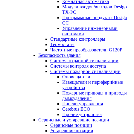
Комнатная автоматика
Модули входов/выходов Desigo
TX-I/O
Программные продукты Desigo
CC
Управление инженерными
системами
Стандартные контроллеры
Термостаты
Частотные преобразователи G120P
Безопасность здания
Система охранной сигнализации
Системы контроля доступа
Системы пожарной сигнализации
Оповещатели
Извещатели и периферийные
устройства
Пожарные приводы и приводы
дымоудаления
Панели управления
Cerebrus ECO
Прочие устройства
Сервисные и устаревшие позиции
Сервисные позиции
Устаревшие позиции