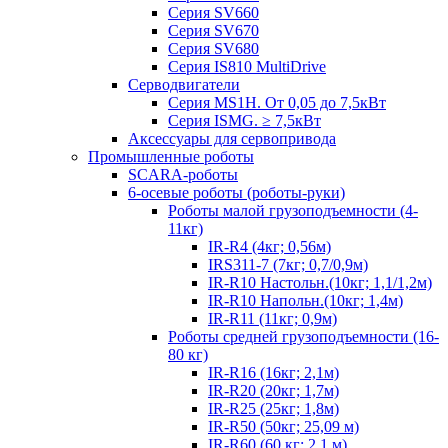
Серия SV660
Серия SV670
Серия SV680
Серия IS810 MultiDrive
Серводвигатели
Серия MS1H. От 0,05 до 7,5кВт
Серия ISMG. ≥ 7,5кВт
Аксессуары для сервопривода
Промышленные роботы
SCARA-роботы
6-осевые роботы (роботы-руки)
Роботы малой грузоподъемности (4-
11кг)
IR-R4 (4кг; 0,56м)
IRS311-7 (7кг; 0,7/0,9м)
IR-R10 Настольн.(10кг; 1,1/1,2м)
IR-R10 Напольн.(10кг; 1,4м)
IR-R11 (11кг; 0,9м)
Роботы средней грузоподъемности (16-
80 кг)
IR-R16 (16кг; 2,1м)
IR-R20 (20кг; 1,7м)
IR-R25 (25кг; 1,8м)
IR-R50 (50кг; 25,09 м)
IR-R60 (60 кг; 2,1 м)