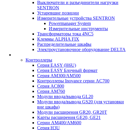
Выключатели и разъединители нагрузки
SENTRON
Устаревшие позиции
Измерительные устройства SENTRON
Powermanager System
Измерительные инструменты
Трансформаторы тока 4NC5
Клеммы ALPHA FIX
Распределительные шкафы
Электроустановочное оборудование DELTA
Контроллеры
Серия EASY (H6U)
Серия EASY Блочный формат
Серия AM300/AM500
Контроллеры Inovance серии AC700
Серия AC800
Серия AM760
Модули ввода/вывода GL20
Модули ввода/вывода GS20 (для установки
вне шкафа)
Модули расширения GR20, GR20T
Карты расширения GE20, GE21
Серии AM400/AM600
Серия H3U