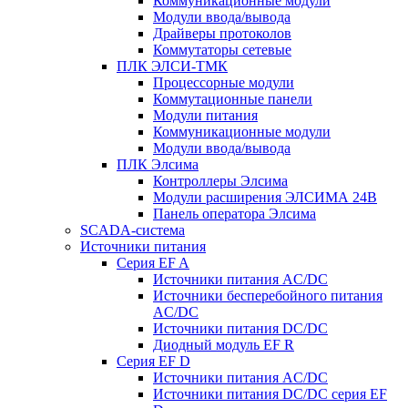
Коммуникационные модули
Модули ввода/вывода
Драйверы протоколов
Коммутаторы сетевые
ПЛК ЭЛСИ-ТМК
Процессорные модули
Коммутационные панели
Модули питания
Коммуникационные модули
Модули ввода/вывода
ПЛК Элсима
Контроллеры Элсима
Модули расширения ЭЛСИМА 24В
Панель оператора Элсима
SCADA-система
Источники питания
Серия EF A
Источники питания AC/DC
Источники бесперебойного питания
AC/DC
Источники питания DC/DC
Диодный модуль EF R
Серия EF D
Источники питания AC/DC
Источники питания DC/DC серия EF