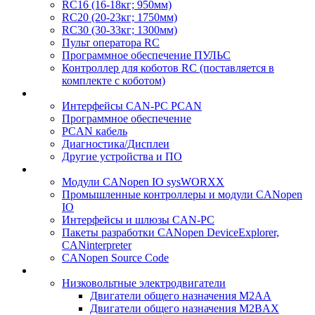
RC16 (16-18кг; 950мм)
RC20 (20-23кг; 1750мм)
RC30 (30-33кг; 1300мм)
Пульт оператора RC
Программное обеспечение ПУЛЬС
Контроллер для коботов RC (поставляется в
комплекте с коботом)
Интерфейсы CAN-PC PCAN
Программное обеспечение
PCAN кабель
Диагностика/Дисплеи
Другие устройства и ПО
Модули CANopen IO sysWORXX
Промышленные контроллеры и модули CANopen
IO
Интерфейсы и шлюзы CAN-PC
Пакеты разработки CANopen DeviceExplorer,
CANinterpreter
CANopen Source Code
Низковольтные электродвигатели
Двигатели общего назначения M2AA
Двигатели общего назначения M2BAX