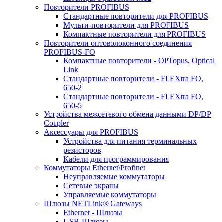
Повторители PROFIBUS
Стандартные повторители для PROFIBUS
Мульти-повторители для PROFIBUS
Компактные повторители для PROFIBUS
Повторители оптоволоконного соединения
PROFIBUS-FO
Компактные повторители - OPTopus, Optical
Link
Стандартные повторители - FLEXtra FO,
650-2
Стандартные повторители - FLEXtra FO,
650-5
Устройства межсетевого обмена данными DP/DP
Coupler
Аксессуары для PROFIBUS
Устройства для питания терминальных
резисторов
Кабели для программирования
Коммутаторы Ethernet\Profinet
Неуправляемые коммутаторы
Сетевые экраны
Управляемые коммутаторы
Шлюзы NETLink® Gateways
Ethernet - Шлюзы
USB-Шлюзы