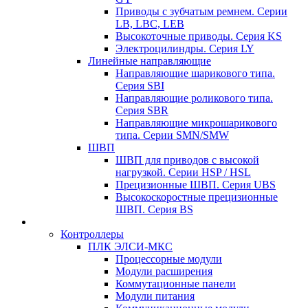
Приводы с зубчатым ремнем. Серии
LB, LBC, LEB
Высокоточные приводы. Серия KS
Электроцилиндры. Серия LY
Линейные направляющие
Направляющие шарикового типа.
Серия SBI
Направляющие роликового типа.
Серия SBR
Направляющие микрошарикового
типа. Серии SMN/SMW
ШВП
ШВП для приводов с высокой
нагрузкой. Серии HSP / HSL
Прецизионные ШВП. Серия UBS
Высокоскоростные прецизионные
ШВП. Серия BS
Контроллеры
ПЛК ЭЛСИ-МКС
Процессорные модули
Модули расширения
Коммутационные панели
Модули питания