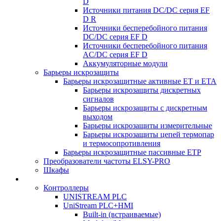
D
Источники питания DC/DC серия EF
D R
Источники бесперебойного питания
DC/DC серия EF D
Источники бесперебойного питания
AC/DC серия EF D
Аккумуляторные модули
Барьеры искрозащиты
Барьеры искрозащитные активные ET и ETA
Барьеры искрозащиты дискретных
сигналов
Барьеры искрозащиты с дискретным
выходом
Барьеры искрозащиты измерительные
Барьеры искрозащиты цепей термопар
и термосопротивления
Барьеры искрозащитные пассивные ЕТР
Преобразователи частоты ELSY-PRO
Шкафы
Контроллеры
UNISTREAM PLC
UniStream PLC+HMI
Built-in (встраиваемые)