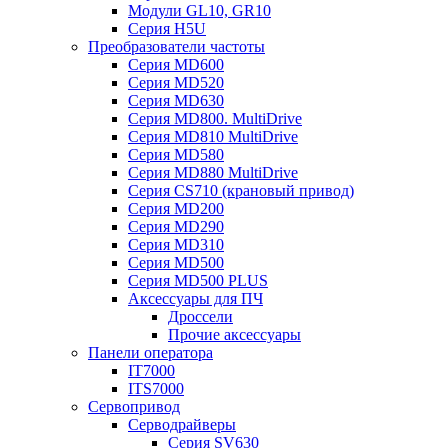
Модули GL10, GR10
Серия H5U
Преобразователи частоты
Серия MD600
Серия MD520
Серия MD630
Серия MD800. MultiDrive
Серия MD810 MultiDrive
Серия MD580
Серия MD880 MultiDrive
Серия CS710 (крановый привод)
Серия MD200
Серия MD290
Серия MD310
Серия MD500
Серия MD500 PLUS
Аксессуары для ПЧ
Дроссели
Прочие аксессуары
Панели оператора
IT7000
ITS7000
Сервопривод
Серводрайверы
Серия SV630