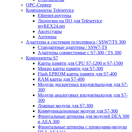
ОРС-Сервер
Компоненты Teleservice
Ethernet-роутеры
Лицензии на ПО для Teleservice
myREX24.net
Аксессуары
Антенны
Адаптеры к системам телесервиса / SSW7/TS 300
Стандартные адаптеры / SSW7-TS
Адаптеры совместимые с S7-300 / TS 300
Компоненты S7
Карты памяти для CPU S7-1200 и S7-1500
Микро карты памяти для S7-300
Flash EPROM карты памяти для S7-400
RAM карты для S7-400
Модули дискретных входов/выходов для S7-
300
Модули аналоговых входов/выходов для S7-
300
Ложные модули для S7-300
Коммуникационные модули для S7-300
Фронтальные штекеры для модулей DEA 300
и AEA 300
Фронтальные штекеры с проводами-модули