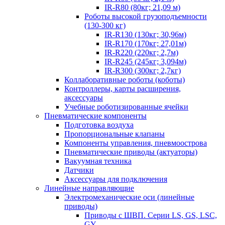
IR-R80 (80кг; 21,09 м)
Роботы высокой грузоподъемности
(130-300 кг)
IR-R130 (130кг; 30,96м)
IR-R170 (170кг; 27,01м)
IR-R220 (220кг; 2,7м)
IR-R245 (245кг; 3,094м)
IR-R300 (300кг; 2,7кг)
Коллаборативные роботы (коботы)
Контроллеры, карты расширения,
аксессуары
Учебные роботизированные ячейки
Пневматические компоненты
Подготовка воздуха
Пропорциональные клапаны
Компоненты управления, пневмоострова
Пневматические приводы (актуаторы)
Вакуумная техника
Датчики
Аксессуары для подключения
Линейные направляющие
Электромеханические оси (линейные
приводы)
Приводы с ШВП. Серии LS, GS, LSC,
GY