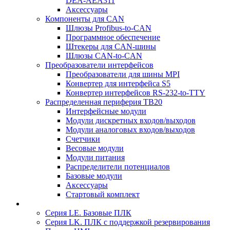
DEA-AEA311
Аксессуары
Компоненты для CAN
Шлюзы Profibus-to-CAN
Программное обеспечение
Штекеры для CAN-шины
Шлюзы CAN-to-CAN
Преобразователи интерфейсов
Преобразователи для шины MPI
Конвертер для интерфейса S5
Конвертер интерфейсов RS-232-to-TTY
Распределенная периферия TB20
Интерфейсные модули
Модули дискретных входов/выходов
Модули аналоговых входов/выходов
Счетчики
Весовые модули
Модули питания
Распределители потенциалов
Базовые модули
Аксесcуары
Стартовый комплект
Серия LE. Базовые ПЛК
Серия LK. ПЛК с поддержкой резервирования