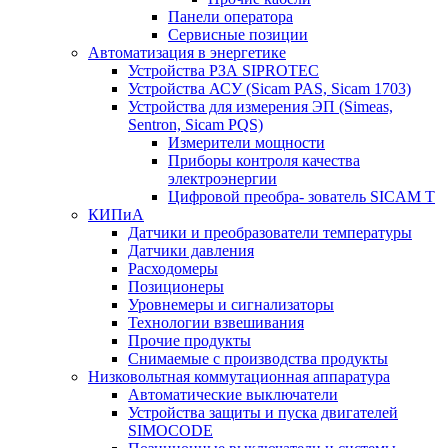
Панели оператора
Сервисные позиции
Автоматизация в энергетике
Устройства РЗА SIPROTEC
Устройства АСУ (Sicam PAS, Sicam 1703)
Устройства для измерения ЭП (Simeas,
Sentron, Sicam PQS)
Измерители мощности
Приборы контроля качества
электроэнергии
Цифровой преобра- зователь SICAM T
КИПиА
Датчики и преобразователи температуры
Датчики давления
Расходомеры
Позиционеры
Уровнемеры и сигнализаторы
Технологии взвешивания
Прочие продукты
Снимаемые с производства продукты
Низковольтная коммутационная аппаратура
Автоматические выключатели
Устройства защиты и пуска двигателей
SIMOCODE