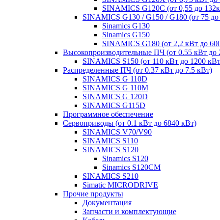
SINAMICS G120C (от 0,55 до 132к
SINAMICS G130 / G150 / G180 (от 75 до
Sinamics G130
Sinamics G150
SINAMICS G180 (от 2,2 кВт до 60
Высокопроизводительные ПЧ (от 0.55 кВт до 
SINAMICS S150 (от 110 кВт до 1200 кВт
Распределенные ПЧ (от 0.37 кВт до 7.5 кВт)
SINAMICS G 110D
SINAMICS G 110M
SINAMICS G 120D
SINAMICS G115D
Программное обеспечение
Сервоприводы (от 0.1 кВт до 6840 кВт)
SINAMICS V70/V90
SINAMICS S110
SINAMICS S120
Sinamics S120
Sinamics S120CM
SINAMICS S210
Simatic MICRODRIVE
Прочие продукты
Документация
Запчасти и комплектующие