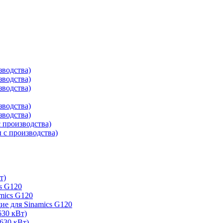
зводства)
зводства)
зводства)
зводства)
зводства)
 производства)
с производства)
т)
s G120
mics G120
е для Sinamics G120
630 кВт)
630 кВт)