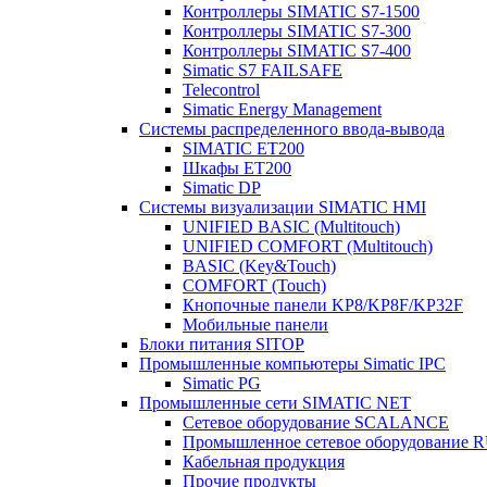
Контроллеры SIMATIC S7-1500
Контроллеры SIMATIC S7-300
Контроллеры SIMATIC S7-400
Simatic S7 FAILSAFE
Telecontrol
Simatic Energy Management
Системы распределенного ввода-вывода
SIMATIC ET200
Шкафы ET200
Simatic DP
Системы визуализации SIMATIC HMI
UNIFIED BASIC (Multitouch)
UNIFIED COMFORT (Multitouch)
BASIC (Key&Touch)
COMFORT (Touch)
Кнопочные панели KP8/KP8F/KP32F
Мобильные панели
Блоки питания SITOP
Промышленные компьютеры Simatic IPC
Simatic PG
Промышленные сети SIMATIC NET
Сетевое оборудование SCALANCE
Промышленное сетевое оборудовани
Кабельная продукция
Прочие продукты