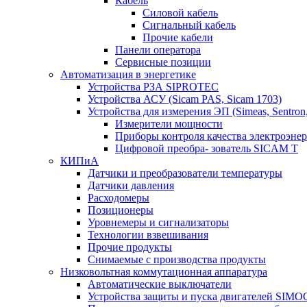
Кабель
Силовой кабель
Сигнальный кабель
Прочие кабели
Панели оператора
Сервисные позиции
Автоматизация в энергетике
Устройства РЗА SIPROTEC
Устройства АСУ (Sicam PAS, Sicam 1703)
Устройства для измерения ЭП (Simeas, Sentron
Измерители мощности
Приборы контроля качества электроэне
Цифровой преобра- зователь SICAM T
КИПиА
Датчики и преобразователи температуры
Датчики давления
Расходомеры
Позиционеры
Уровнемеры и сигнализаторы
Технологии взвешивания
Прочие продукты
Снимаемые с производства продукты
Низковольтная коммутационная аппаратура
Автоматические выключатели
Устройства защиты и пуска двигателей SIM