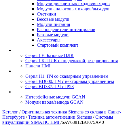
Модули дискретных входов/выходов
Модули аналоговых входов/выходов
Счетчики
Весовые модули
Модули питания
Распределители потенциалов
Базовые модули
Аксесcуары
Стартовый комплект
Серия LE. Базовые ПЛК
Серия LK. ПЛК с поддержкой резервирования
Панели HMI
Серия H1. ПЧ со скалярным управлением
Серия BD600. ПЧ с векторным управлением
Серия BD337. ПЧ с IP53
Интерфейсные модули GCAN
Модули ввода/вывода GCAN
Каталог
/
Оригинальная техника Siemens со склада в Санкт-
Петербурге
/
Техника автоматизации Siemens
/
Системы
визуализации SIMATIC HMI
/
6AV63812BU075AV0