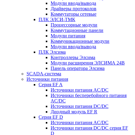
Модули ввода/вывода
Драйверы протоколов
Коммутаторы сетевые
ПЛК ЭЛСИ-ТМК
Процессорные модули
Коммутационные панели
Модули питания
Коммуникационные модули
Модули ввода/вывода
ПЛК Элсима
Контроллеры Элсима
Модули расширения ЭЛСИМА 24В
Панель оператора Элсима
SCADA-система
Источники питания
Серия EF A
Источники питания AC/DC
Источники бесперебойного питания
AC/DC
Источники питания DC/DC
Диодный модуль EF R
Серия EF D
Источники питания AC/DC
Источники питания DC/DC серия EF
D