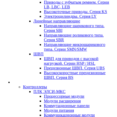
Приводы с зубчатым ремнем. Серии
LB, LBC, LEB
Высокоточные приводы. Серия KS
Электроцилиндры. Серия LY
Линейные направляющие
Направляющие шарикового типа.
Серия SBI
Направляющие роликового типа.
Серия SBR
Направляющие микрошарикового
типа. Серии SMN/SMW
ШВП
ШВП для приводов с высокой
нагрузкой. Серии HSP / HSL
Прецизионные ШВП. Серия UBS
Высокоскоростные прецизионные
ШВП. Серия BS
Контроллеры
ПЛК ЭЛСИ-МКС
Процессорные модули
Модули расширения
Коммутационные панели
Модули питания
Коммуникационные модули