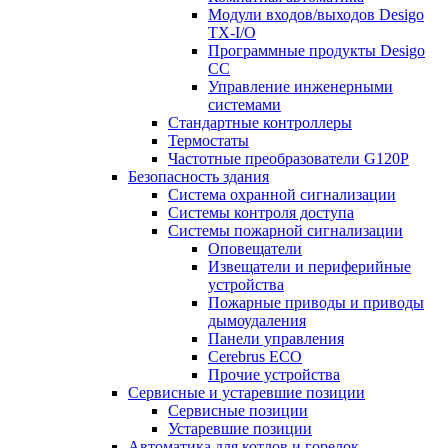
Модули входов/выходов Desigo
TX-I/O
Программные продукты Desigo
CC
Управление инженерными
системами
Стандартные контроллеры
Термостаты
Частотные преобразователи G120P
Безопасность здания
Система охранной сигнализации
Системы контроля доступа
Системы пожарной сигнализации
Оповещатели
Извещатели и периферийные
устройства
Пожарные приводы и приводы
дымоудаления
Панели управления
Cerebrus ECO
Прочие устройства
Сервисные и устаревшие позиции
Сервисные позиции
Устаревшие позиции
Автоматика для котлов и горелок