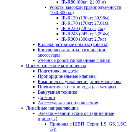
IR-R80 (80кг; 21,09 м)
Роботы высокой грузоподъемности
(130-300 кг)
IR-R130 (130кг; 30,96м)
IR-R170 (170кг; 27,01м)
IR-R220 (220кг; 2,7м)
IR-R245 (245кг; 3,094м)
IR-R300 (300кг; 2,7кг)
Коллаборативные роботы (коботы)
Контроллеры, карты расширения,
аксессуары
Учебные роботизированные ячейки
Пневматические компоненты
Подготовка воздуха
Пропорциональные клапаны
Компоненты управления, пневмоострова
Пневматические приводы (актуаторы)
Вакуумная техника
Датчики
Аксессуары для подключения
Линейные направляющие
Электромеханические оси (линейные
приводы)
Приводы с ШВП. Серии LS, GS, LSC,
GY