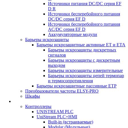
Источники питания DC/DC серия EF
D R
Источники бесперебойного питания
DC/DC серия EF D
Источники бесперебойного питания
AC/DC серия EF D
Аккумуляторные модули
Барьеры искрозащиты
Барьеры искрозащитные активные ET и ETA
Барьеры искрозащиты дискретных
сигналов
Барьеры искрозащиты с дискретным
выходом
Барьеры искрозащиты измерительные
Барьеры искрозащиты цепей термопар
и термосопротивления
Барьеры искрозащитные пассивные ЕТР
Преобразователи частоты ELSY-PRO
Шкафы
Контроллеры
UNISTREAM PLC
UniStream PLC+HMI
Built-in (встраиваемые)
Modular (Модульные)