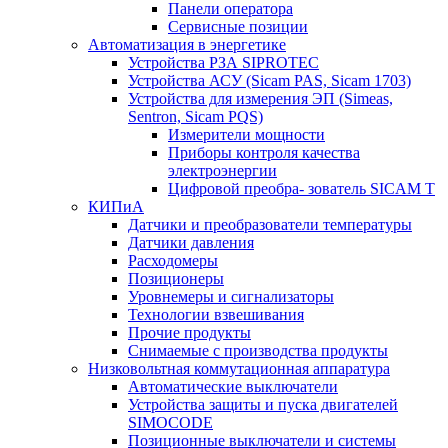
Панели оператора
Сервисные позиции
Автоматизация в энергетике
Устройства РЗА SIPROTEC
Устройства АСУ (Sicam PAS, Sicam 1703)
Устройства для измерения ЭП (Simeas,
Sentron, Sicam PQS)
Измерители мощности
Приборы контроля качества
электроэнергии
Цифровой преобра- зователь SICAM T
КИПиА
Датчики и преобразователи температуры
Датчики давления
Расходомеры
Позиционеры
Уровнемеры и сигнализаторы
Технологии взвешивания
Прочие продукты
Снимаемые с производства продукты
Низковольтная коммутационная аппаратура
Автоматические выключатели
Устройства защиты и пуска двигателей
SIMOCODE
Позиционные выключатели и системы