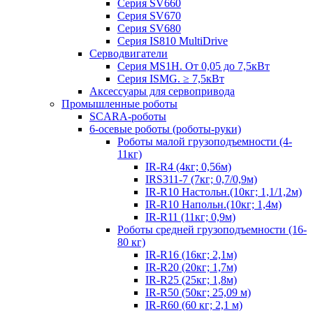
Серия SV660
Серия SV670
Серия SV680
Серия IS810 MultiDrive
Серводвигатели
Серия MS1H. От 0,05 до 7,5кВт
Серия ISMG. ≥ 7,5кВт
Аксессуары для сервопривода
Промышленные роботы
SCARA-роботы
6-осевые роботы (роботы-руки)
Роботы малой грузоподъемности (4-
11кг)
IR-R4 (4кг; 0,56м)
IRS311-7 (7кг; 0,7/0,9м)
IR-R10 Настольн.(10кг; 1,1/1,2м)
IR-R10 Напольн.(10кг; 1,4м)
IR-R11 (11кг; 0,9м)
Роботы средней грузоподъемности (16-
80 кг)
IR-R16 (16кг; 2,1м)
IR-R20 (20кг; 1,7м)
IR-R25 (25кг; 1,8м)
IR-R50 (50кг; 25,09 м)
IR-R60 (60 кг; 2,1 м)