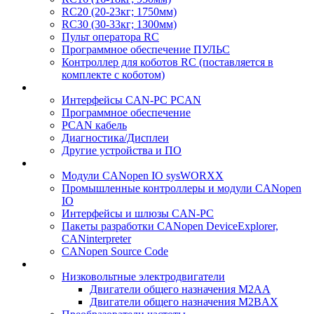
RC20 (20-23кг; 1750мм)
RC30 (30-33кг; 1300мм)
Пульт оператора RC
Программное обеспечение ПУЛЬС
Контроллер для коботов RC (поставляется в
комплекте с коботом)
Интерфейсы CAN-PC PCAN
Программное обеспечение
PCAN кабель
Диагностика/Дисплеи
Другие устройства и ПО
Модули CANopen IO sysWORXX
Промышленные контроллеры и модули CANopen
IO
Интерфейсы и шлюзы CAN-PC
Пакеты разработки CANopen DeviceExplorer,
CANinterpreter
CANopen Source Code
Низковольтные электродвигатели
Двигатели общего назначения M2AA
Двигатели общего назначения M2BAX