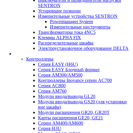
Выключатели и разъединители нагрузки
SENTRON
Устаревшие позиции
Измерительные устройства SENTRON
Powermanager System
Измерительные инструменты
Трансформаторы тока 4NC5
Клеммы ALPHA FIX
Распределительные шкафы
Электроустановочное оборудование DELTA
Контроллеры
Серия EASY (H6U)
Серия EASY Блочный формат
Серия AM300/AM500
Контроллеры Inovance серии AC700
Серия AC800
Серия AM760
Модули ввода/вывода GL20
Модули ввода/вывода GS20 (для установки
вне шкафа)
Модули расширения GR20, GR20T
Карты расширения GE20, GE21
Серии AM400/AM600
Серия H3U