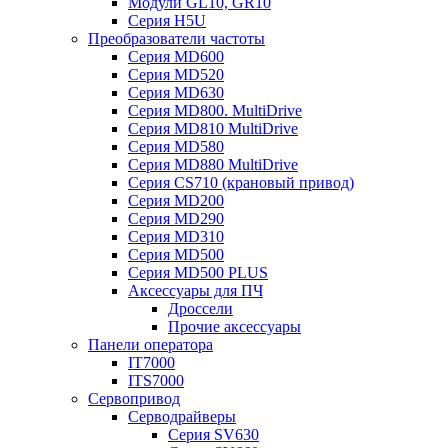
Модули GL10, GR10
Серия H5U
Преобразователи частоты
Серия MD600
Серия MD520
Серия MD630
Серия MD800. MultiDrive
Серия MD810 MultiDrive
Серия MD580
Серия MD880 MultiDrive
Серия CS710 (крановый привод)
Серия MD200
Серия MD290
Серия MD310
Серия MD500
Серия MD500 PLUS
Аксессуары для ПЧ
Дроссели
Прочие аксессуары
Панели оператора
IT7000
ITS7000
Сервопривод
Серводрайверы
Серия SV630