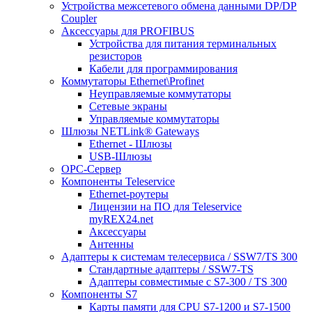
Устройства межсетевого обмена данными DP/DP
Coupler
Аксессуары для PROFIBUS
Устройства для питания терминальных
резисторов
Кабели для программирования
Коммутаторы Ethernet\Profinet
Неуправляемые коммутаторы
Сетевые экраны
Управляемые коммутаторы
Шлюзы NETLink® Gateways
Ethernet - Шлюзы
USB-Шлюзы
ОРС-Сервер
Компоненты Teleservice
Ethernet-роутеры
Лицензии на ПО для Teleservice
myREX24.net
Аксессуары
Антенны
Адаптеры к системам телесервиса / SSW7/TS 300
Стандартные адаптеры / SSW7-TS
Адаптеры совместимые с S7-300 / TS 300
Компоненты S7
Карты памяти для CPU S7-1200 и S7-1500