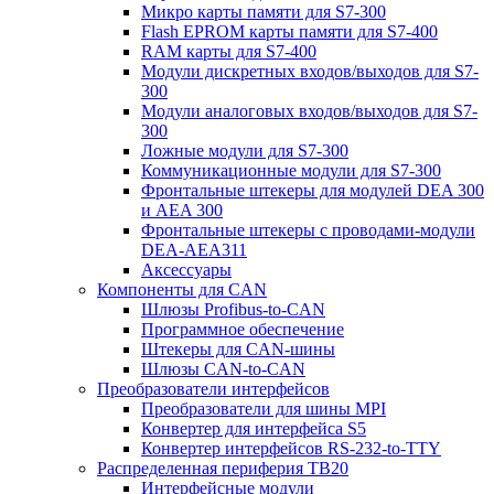
Микро карты памяти для S7-300
Flash EPROM карты памяти для S7-400
RAM карты для S7-400
Модули дискретных входов/выходов для S7-
300
Модули аналоговых входов/выходов для S7-
300
Ложные модули для S7-300
Коммуникационные модули для S7-300
Фронтальные штекеры для модулей DEA 300
и AEA 300
Фронтальные штекеры с проводами-модули
DEA-AEA311
Аксессуары
Компоненты для CAN
Шлюзы Profibus-to-CAN
Программное обеспечение
Штекеры для CAN-шины
Шлюзы CAN-to-CAN
Преобразователи интерфейсов
Преобразователи для шины MPI
Конвертер для интерфейса S5
Конвертер интерфейсов RS-232-to-TTY
Распределенная периферия TB20
Интерфейсные модули