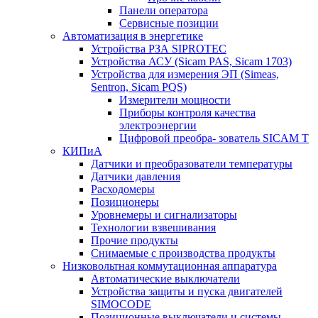
Панели оператора
Сервисные позиции
Автоматизация в энергетике
Устройства РЗА SIPROTEC
Устройства АСУ (Sicam PAS, Sicam 1703)
Устройства для измерения ЭП (Simeas,
Sentron, Sicam PQS)
Измерители мощности
Приборы контроля качества
электроэнергии
Цифровой преобра- зователь SICAM T
КИПиА
Датчики и преобразователи температуры
Датчики давления
Расходомеры
Позиционеры
Уровнемеры и сигнализаторы
Технологии взвешивания
Прочие продукты
Снимаемые с производства продукты
Низковольтная коммутационная аппаратура
Автоматические выключатели
Устройства защиты и пуска двигателей
SIMOCODE
Позиционные выключатели и системы