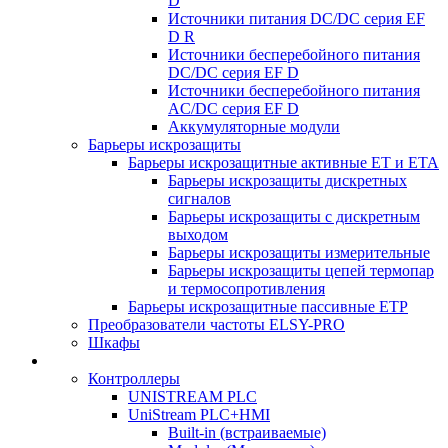
D
Источники питания DC/DC серия EF
D R
Источники бесперебойного питания
DC/DC серия EF D
Источники бесперебойного питания
AC/DC серия EF D
Аккумуляторные модули
Барьеры искрозащиты
Барьеры искрозащитные активные ET и ETA
Барьеры искрозащиты дискретных
сигналов
Барьеры искрозащиты с дискретным
выходом
Барьеры искрозащиты измерительные
Барьеры искрозащиты цепей термопар
и термосопротивления
Барьеры искрозащитные пассивные ЕТР
Преобразователи частоты ELSY-PRO
Шкафы
Контроллеры
UNISTREAM PLC
UniStream PLC+HMI
Built-in (встраиваемые)