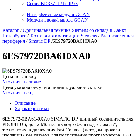
Серия BD337. ПЧ с IP53
Интерфейсные модули GCAN
Модули ввода/вывода GCAN
Каталог
/
Оригинальная техника Siemens со склада в Санкт-
Петербурге
/
Техника автоматизации Siemens
/
Распределенная
периферия
/
Simatic DP
/
6ES79720BA610XA0
6ES79720BA610XA0
Цена по запросу
Уточнить наличие
Цена указана без учета индивидуальной скидки
Уточнить цену
Описание
Характеристики
6ES7972-0BA61-0XA0 SIMATIC DP, шинный соединитель для
PROFIBUS, до 12 Мбит/с, вывод кабеля под углом 35°,
технолгоия подключения Fast Connect (методом прокола
изоляции), без разъёма для подключения программатора, 15,8