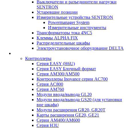
Выключатели и разъединители нагрузки
SENTRON
Устаревшие позиции
Измерительные устройства SENTRON
Powermanager System
Измерительные инструменты
Трансформаторы тока 4NC5
Клеммы ALPHA FIX
Распределительные шкафы
Электроустановочное оборудование DELTA
Контроллеры
Серия EASY (H6U)
Серия EASY Блочный формат
Серия AM300/AM500
Контроллеры Inovance серии AC700
Серия AC800
Серия AM760
Модули ввода/вывода GL20
Модули ввода/вывода GS20 (для установки
вне шкафа)
Модули расширения GR20, GR20T
Карты расширения GE20, GE21
Серии AM400/AM600
Серия H3U