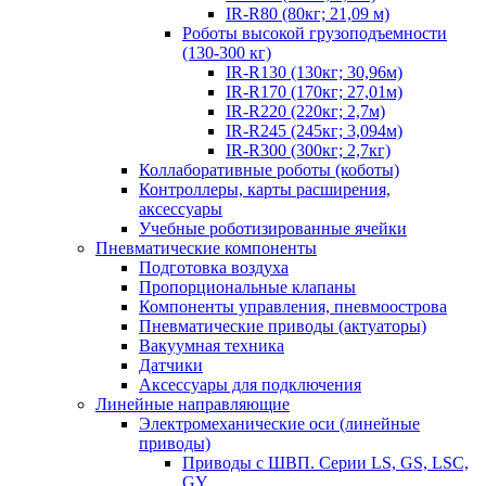
IR-R80 (80кг; 21,09 м)
Роботы высокой грузоподъемности
(130-300 кг)
IR-R130 (130кг; 30,96м)
IR-R170 (170кг; 27,01м)
IR-R220 (220кг; 2,7м)
IR-R245 (245кг; 3,094м)
IR-R300 (300кг; 2,7кг)
Коллаборативные роботы (коботы)
Контроллеры, карты расширения,
аксессуары
Учебные роботизированные ячейки
Пневматические компоненты
Подготовка воздуха
Пропорциональные клапаны
Компоненты управления, пневмоострова
Пневматические приводы (актуаторы)
Вакуумная техника
Датчики
Аксессуары для подключения
Линейные направляющие
Электромеханические оси (линейные
приводы)
Приводы с ШВП. Серии LS, GS, LSC,
GY