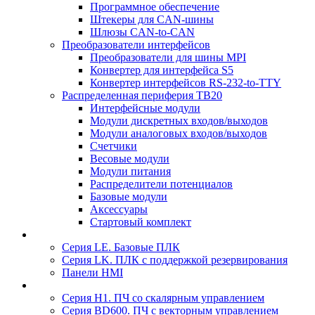
Программное обеспечение
Штекеры для CAN-шины
Шлюзы CAN-to-CAN
Преобразователи интерфейсов
Преобразователи для шины MPI
Конвертер для интерфейса S5
Конвертер интерфейсов RS-232-to-TTY
Распределенная периферия TB20
Интерфейсные модули
Модули дискретных входов/выходов
Модули аналоговых входов/выходов
Счетчики
Весовые модули
Модули питания
Распределители потенциалов
Базовые модули
Аксесcуары
Стартовый комплект
Серия LE. Базовые ПЛК
Серия LK. ПЛК с поддержкой резервирования
Панели HMI
Серия H1. ПЧ со скалярным управлением
Серия BD600. ПЧ с векторным управлением