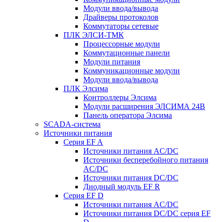
Модули ввода/вывода
Драйверы протоколов
Коммутаторы сетевые
ПЛК ЭЛСИ-ТМК
Процессорные модули
Коммутационные панели
Модули питания
Коммуникационные модули
Модули ввода/вывода
ПЛК Элсима
Контроллеры Элсима
Модули расширения ЭЛСИМА 24В
Панель оператора Элсима
SCADA-система
Источники питания
Серия EF A
Источники питания AC/DC
Источники бесперебойного питания
AC/DC
Источники питания DC/DC
Диодный модуль EF R
Серия EF D
Источники питания AC/DC
Источники питания DC/DC серия EF