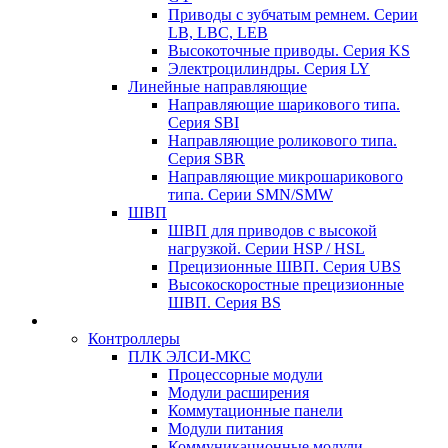
Приводы с зубчатым ремнем. Серии
LB, LBC, LEB
Высокоточные приводы. Серия KS
Электроцилиндры. Серия LY
Линейные направляющие
Направляющие шарикового типа.
Серия SBI
Направляющие роликового типа.
Серия SBR
Направляющие микрошарикового
типа. Серии SMN/SMW
ШВП
ШВП для приводов с высокой
нагрузкой. Серии HSP / HSL
Прецизионные ШВП. Серия UBS
Высокоскоростные прецизионные
ШВП. Серия BS
Контроллеры
ПЛК ЭЛСИ-МКС
Процессорные модули
Модули расширения
Коммутационные панели
Модули питания
Коммуникационные модули