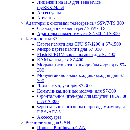
Лицензии на ПО для Teleservice
myREX24.net
Аксессуары
Антенны
Адаптеры к системам телесервиса / SSW7/TS 300
Стандартные адаптеры / SSW7-TS
Адаптеры совместимые с S7-300 / TS 300
Компоненты S7
Карты памяти для CPU S7-1200 и S7-1500
Микро карты памяти для S7-300
Flash EPROM карты памяти для S7-400
RAM карты для S7-400
Модули дискретных входов/выходов для S7-
300
Модули аналоговых входов/выходов для S7-
300
Ложные модули для S7-300
Коммуникационные модули для S7-300
Фронтальные штекеры для модулей DEA 300
и AEA 300
Фронтальные штекеры с проводами-модули
DEA-AEA311
Аксессуары
Компоненты для CAN
Шлюзы Profibus-to-CAN