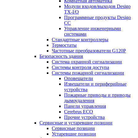
Комнатная автоматика
Модули входов/выходов Desigo
TX-I/O
Программные продукты Desigo
CC
Управление инженерными
системами
Стандартные контроллеры
Термостаты
Частотные преобразователи G120P
Безопасность здания
Система охранной сигнализации
Системы контроля доступа
Системы пожарной сигнализации
Оповещатели
Извещатели и периферийные
устройства
Пожарные приводы и приводы
дымоудаления
Панели управления
Cerebrus ECO
Прочие устройства
Сервисные и устаревшие позиции
Сервисные позиции
Устаревшие позиции