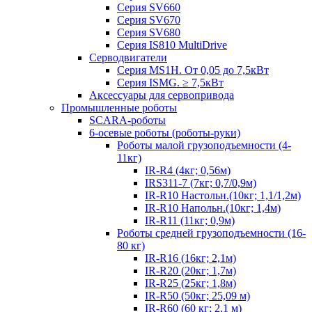
Серия SV660
Серия SV670
Серия SV680
Серия IS810 MultiDrive
Серводвигатели
Серия MS1H. От 0,05 до 7,5кВт
Серия ISMG. ≥ 7,5кВт
Аксессуары для сервопривода
Промышленные роботы
SCARA-роботы
6-осевые роботы (роботы-руки)
Роботы малой грузоподъемности (4-
11кг)
IR-R4 (4кг; 0,56м)
IRS311-7 (7кг; 0,7/0,9м)
IR-R10 Настольн.(10кг; 1,1/1,2м)
IR-R10 Напольн.(10кг; 1,4м)
IR-R11 (11кг; 0,9м)
Роботы средней грузоподъемности (16-
80 кг)
IR-R16 (16кг; 2,1м)
IR-R20 (20кг; 1,7м)
IR-R25 (25кг; 1,8м)
IR-R50 (50кг; 25,09 м)
IR-R60 (60 кг; 2,1 м)