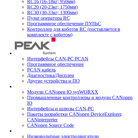
RC16 (16-18кг; 950мм)
RC20 (20-23кг; 1750мм)
RC30 (30-33кг; 1300мм)
Пульт оператора RC
Программное обеспечение ПУЛЬС
Контроллер для коботов RC (поставляется в
комплекте с коботом)
Интерфейсы CAN-PC PCAN
Программное обеспечение
PCAN кабель
Диагностика/Дисплеи
Другие устройства и ПО
Модули CANopen IO sysWORXX
Промышленные контроллеры и модули CANopen
IO
Интерфейсы и шлюзы CAN-PC
Пакеты разработки CANopen DeviceExplorer,
CANinterpreter
CANopen Source Code
Низковольтные электродвигатели