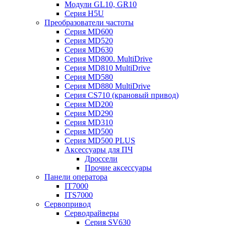
Модули GL10, GR10
Серия H5U
Преобразователи частоты
Серия MD600
Серия MD520
Серия MD630
Серия MD800. MultiDrive
Серия MD810 MultiDrive
Серия MD580
Серия MD880 MultiDrive
Серия CS710 (крановый привод)
Серия MD200
Серия MD290
Серия MD310
Серия MD500
Серия MD500 PLUS
Аксессуары для ПЧ
Дроссели
Прочие аксессуары
Панели оператора
IT7000
ITS7000
Сервопривод
Серводрайверы
Серия SV630