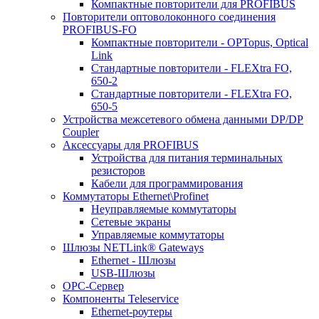
Компактные повторители для PROFIBUS
Повторители оптоволоконного соединения
PROFIBUS-FO
Компактные повторители - OPTopus, Optical
Link
Стандартные повторители - FLEXtra FO,
650-2
Стандартные повторители - FLEXtra FO,
650-5
Устройства межсетевого обмена данными DP/DP
Coupler
Аксессуары для PROFIBUS
Устройства для питания терминальных
резисторов
Кабели для программирования
Коммутаторы Ethernet\Profinet
Неуправляемые коммутаторы
Сетевые экраны
Управляемые коммутаторы
Шлюзы NETLink® Gateways
Ethernet - Шлюзы
USB-Шлюзы
ОРС-Сервер
Компоненты Teleservice
Ethernet-роутеры