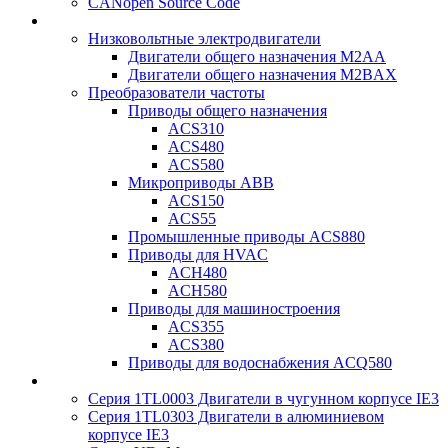
CANopen Source Code
Низковольтные электродвигатели
Двигатели общего назначения M2AA
Двигатели общего назначения M2BAX
Преобразователи частоты
Приводы общего назначения
ACS310
ACS480
ACS580
Микроприводы ABB
ACS150
ACS55
Промышленные приводы ACS880
Приводы для HVAC
ACH480
ACH580
Приводы для машиностроения
ACS355
ACS380
Приводы для водоснабжения ACQ580
Серия 1TL0003 Двигатели в чугунном корпусе IE3
Серия 1TL0303 Двигатели в алюминиевом
корпусе IE3