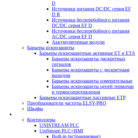
D
Источники питания DC/DC серия EF
D R
Источники бесперебойного питания
DC/DC серия EF D
Источники бесперебойного питания
AC/DC серия EF D
Аккумуляторные модули
Барьеры искрозащиты
Барьеры искрозащитные активные ET и ETA
Барьеры искрозащиты дискретных
сигналов
Барьеры искрозащиты с дискретным
выходом
Барьеры искрозащиты измерительные
Барьеры искрозащиты цепей термопар
и термосопротивления
Барьеры искрозащитные пассивные ЕТР
Преобразователи частоты ELSY-PRO
Шкафы
Контроллеры
UNISTREAM PLC
UniStream PLC+HMI
Built-in (встраиваемые)