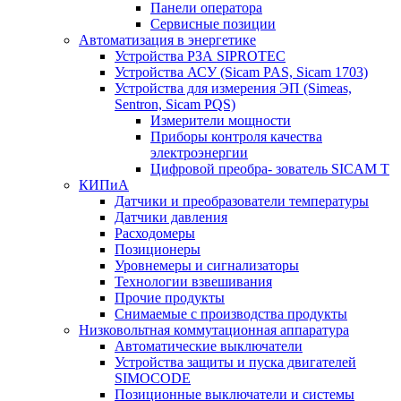
Панели оператора
Сервисные позиции
Автоматизация в энергетике
Устройства РЗА SIPROTEC
Устройства АСУ (Sicam PAS, Sicam 1703)
Устройства для измерения ЭП (Simeas,
Sentron, Sicam PQS)
Измерители мощности
Приборы контроля качества
электроэнергии
Цифровой преобра- зователь SICAM T
КИПиА
Датчики и преобразователи температуры
Датчики давления
Расходомеры
Позиционеры
Уровнемеры и сигнализаторы
Технологии взвешивания
Прочие продукты
Снимаемые с производства продукты
Низковольтная коммутационная аппаратура
Автоматические выключатели
Устройства защиты и пуска двигателей
SIMOCODE
Позиционные выключатели и системы