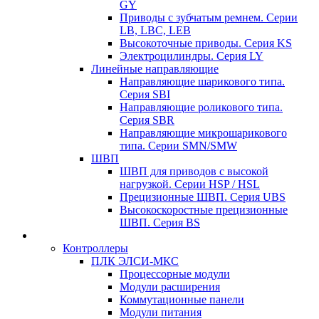
GY
Приводы с зубчатым ремнем. Серии
LB, LBC, LEB
Высокоточные приводы. Серия KS
Электроцилиндры. Серия LY
Линейные направляющие
Направляющие шарикового типа.
Серия SBI
Направляющие роликового типа.
Серия SBR
Направляющие микрошарикового
типа. Серии SMN/SMW
ШВП
ШВП для приводов с высокой
нагрузкой. Серии HSP / HSL
Прецизионные ШВП. Серия UBS
Высокоскоростные прецизионные
ШВП. Серия BS
Контроллеры
ПЛК ЭЛСИ-МКС
Процессорные модули
Модули расширения
Коммутационные панели
Модули питания