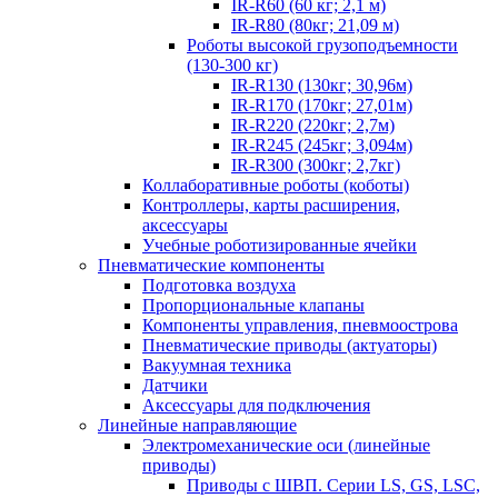
IR-R60 (60 кг; 2,1 м)
IR-R80 (80кг; 21,09 м)
Роботы высокой грузоподъемности
(130-300 кг)
IR-R130 (130кг; 30,96м)
IR-R170 (170кг; 27,01м)
IR-R220 (220кг; 2,7м)
IR-R245 (245кг; 3,094м)
IR-R300 (300кг; 2,7кг)
Коллаборативные роботы (коботы)
Контроллеры, карты расширения,
аксессуары
Учебные роботизированные ячейки
Пневматические компоненты
Подготовка воздуха
Пропорциональные клапаны
Компоненты управления, пневмоострова
Пневматические приводы (актуаторы)
Вакуумная техника
Датчики
Аксессуары для подключения
Линейные направляющие
Электромеханические оси (линейные
приводы)
Приводы с ШВП. Серии LS, GS, LSC,