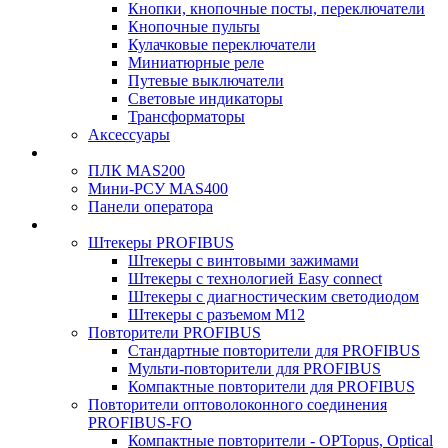
Кнопки, кнопочные посты, переключатели
Кнопочные пульты
Кулачковые переключатели
Миниатюрные реле
Путевые выключатели
Световые индикаторы
Трансформаторы
Аксессуары
ПЛК MAS200
Мини-РСУ MAS400
Панели оператора
Штекеры PROFIBUS
Штекеры с винтовыми зажимами
Штекеры с технологией Easy connect
Штекеры с диагностическим светодиодом
Штекеры с разъемом М12
Повторители PROFIBUS
Стандартные повторители для PROFIBUS
Мульти-повторители для PROFIBUS
Компактные повторители для PROFIBUS
Повторители оптоволоконного соединения
PROFIBUS-FO
Компактные повторители - OPTopus, Optical