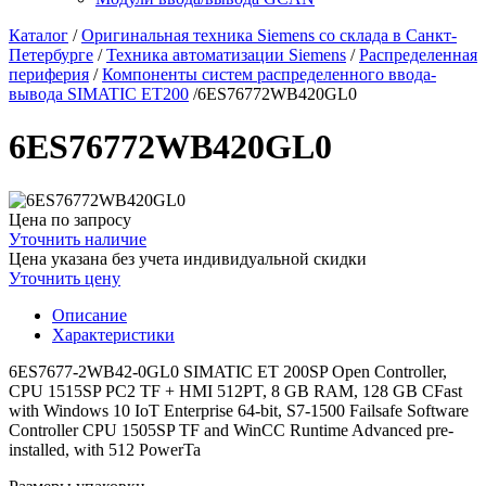
Каталог
/
Оригинальная техника Siemens со склада в Санкт-
Петербурге
/
Техника автоматизации Siemens
/
Распределенная
периферия
/
Компоненты систем распределенного ввода-
вывода SIMATIC ET200
/
6ES76772WB420GL0
6ES76772WB420GL0
Цена по запросу
Уточнить наличие
Цена указана без учета индивидуальной скидки
Уточнить цену
Описание
Характеристики
6ES7677-2WB42-0GL0 SIMATIC ET 200SP Open Controller,
CPU 1515SP PC2 TF + HMI 512PT, 8 GB RAM, 128 GB CFast
with Windows 10 IoT Enterprise 64-bit, S7-1500 Failsafe Software
Controller CPU 1505SP TF and WinCC Runtime Advanced pre-
installed, with 512 PowerTa