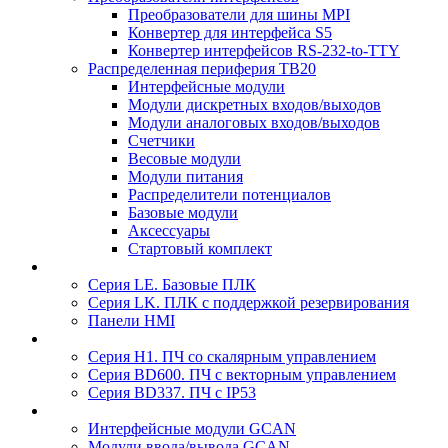
Преобразователи для шины MPI
Конвертер для интерфейса S5
Конвертер интерфейсов RS-232-to-TTY
Распределенная периферия TB20
Интерфейсные модули
Модули дискретных входов/выходов
Модули аналоговых входов/выходов
Счетчики
Весовые модули
Модули питания
Распределители потенциалов
Базовые модули
Аксесcуары
Стартовый комплект
Серия LE. Базовые ПЛК
Серия LK. ПЛК с поддержкой резервирования
Панели HMI
Серия H1. ПЧ со скалярным управлением
Серия BD600. ПЧ с векторным управлением
Серия BD337. ПЧ с IP53
Интерфейсные модули GCAN
Модули ввода/вывода GCAN