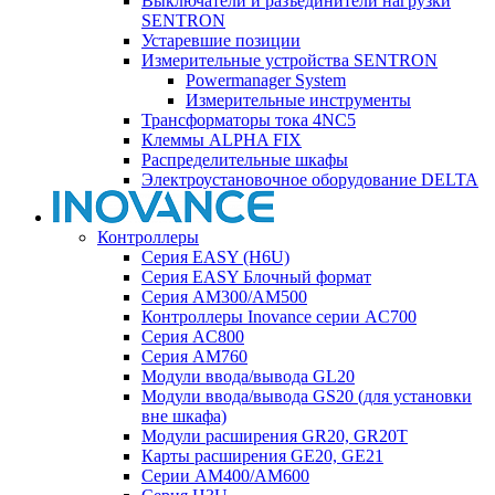
Выключатели и разъединители нагрузки
SENTRON
Устаревшие позиции
Измерительные устройства SENTRON
Powermanager System
Измерительные инструменты
Трансформаторы тока 4NC5
Клеммы ALPHA FIX
Распределительные шкафы
Электроустановочное оборудование DELTA
Контроллеры
Серия EASY (H6U)
Серия EASY Блочный формат
Серия AM300/AM500
Контроллеры Inovance серии AC700
Серия AC800
Серия AM760
Модули ввода/вывода GL20
Модули ввода/вывода GS20 (для установки
вне шкафа)
Модули расширения GR20, GR20T
Карты расширения GE20, GE21
Серии AM400/AM600