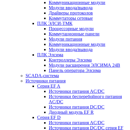
Коммуникационные модули
Модули ввода/вывода
Драйверы протоколов
Коммутаторы сетевые
ПЛК ЭЛСИ-ТМК
Процессорные модули
Коммутационные панели
Модули питания
Коммуникационные модули
Модули ввода/вывода
ПЛК Элсима
Контроллеры Элсима
Модули расширения ЭЛСИМА 24В
Панель оператора Элсима
SCADA-система
Источники питания
Серия EF A
Источники питания AC/DC
Источники бесперебойного питания
AC/DC
Источники питания DC/DC
Диодный модуль EF R
Серия EF D
Источники питания AC/DC
Источники питания DC/DC серия EF