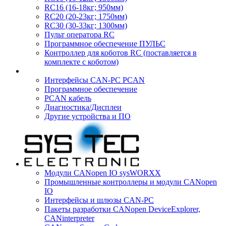
RC16 (16-18кг; 950мм)
RC20 (20-23кг; 1750мм)
RC30 (30-33кг; 1300мм)
Пульт оператора RC
Программное обеспечение ПУЛЬС
Контроллер для коботов RC (поставляется в
комплекте с коботом)
Интерфейсы CAN-PC PCAN
Программное обеспечение
PCAN кабель
Диагностика/Дисплеи
Другие устройства и ПО
Модули CANopen IO sysWORXX
Промышленные контроллеры и модули CANopen
IO
Интерфейсы и шлюзы CAN-PC
Пакеты разработки CANopen DeviceExplorer,
CANinterpreter