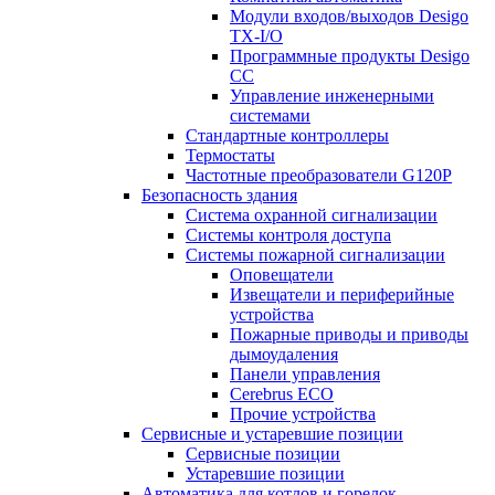
Модули входов/выходов Desigo
TX-I/O
Программные продукты Desigo
CC
Управление инженерными
системами
Стандартные контроллеры
Термостаты
Частотные преобразователи G120P
Безопасность здания
Система охранной сигнализации
Системы контроля доступа
Системы пожарной сигнализации
Оповещатели
Извещатели и периферийные
устройства
Пожарные приводы и приводы
дымоудаления
Панели управления
Cerebrus ECO
Прочие устройства
Сервисные и устаревшие позиции
Сервисные позиции
Устаревшие позиции
Автоматика для котлов и горелок