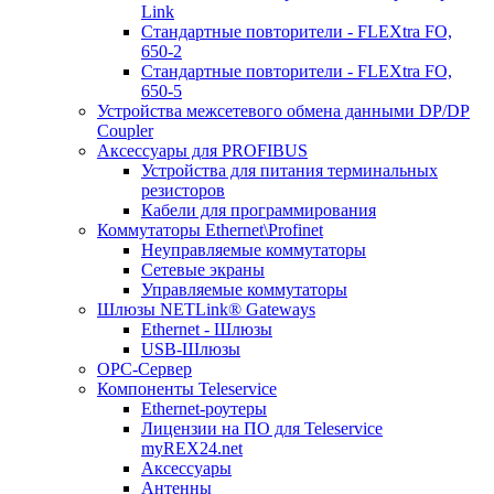
Link
Стандартные повторители - FLEXtra FO,
650-2
Стандартные повторители - FLEXtra FO,
650-5
Устройства межсетевого обмена данными DP/DP
Coupler
Аксессуары для PROFIBUS
Устройства для питания терминальных
резисторов
Кабели для программирования
Коммутаторы Ethernet\Profinet
Неуправляемые коммутаторы
Сетевые экраны
Управляемые коммутаторы
Шлюзы NETLink® Gateways
Ethernet - Шлюзы
USB-Шлюзы
ОРС-Сервер
Компоненты Teleservice
Ethernet-роутеры
Лицензии на ПО для Teleservice
myREX24.net
Аксессуары
Антенны