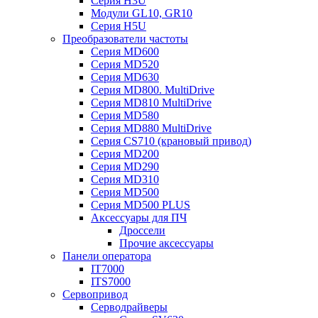
Серия H3U
Модули GL10, GR10
Серия H5U
Преобразователи частоты
Серия MD600
Серия MD520
Серия MD630
Серия MD800. MultiDrive
Серия MD810 MultiDrive
Серия MD580
Серия MD880 MultiDrive
Серия CS710 (крановый привод)
Серия MD200
Серия MD290
Серия MD310
Серия MD500
Серия MD500 PLUS
Аксессуары для ПЧ
Дроссели
Прочие аксессуары
Панели оператора
IT7000
ITS7000
Сервопривод
Серводрайверы