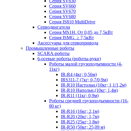
Серия SV630
Серия SV660
Серия SV670
Серия SV680
Серия IS810 MultiDrive
Серводвигатели
Серия MS1H. От 0,05 до 7,5кВт
Серия ISMG. ≥ 7,5кВт
Аксессуары для сервопривода
Промышленные роботы
SCARA-роботы
6-осевые роботы (роботы-руки)
Роботы малой грузоподъемности (4-
11кг)
IR-R4 (4кг; 0,56м)
IRS311-7 (7кг; 0,7/0,9м)
IR-R10 Настольн.(10кг; 1,1/1,2м)
IR-R10 Напольн.(10кг; 1,4м)
IR-R11 (11кг; 0,9м)
Роботы средней грузоподъемности (16-
80 кг)
IR-R16 (16кг; 2,1м)
IR-R20 (20кг; 1,7м)
IR-R25 (25кг; 1,8м)
IR-R50 (50кг; 25,09 м)