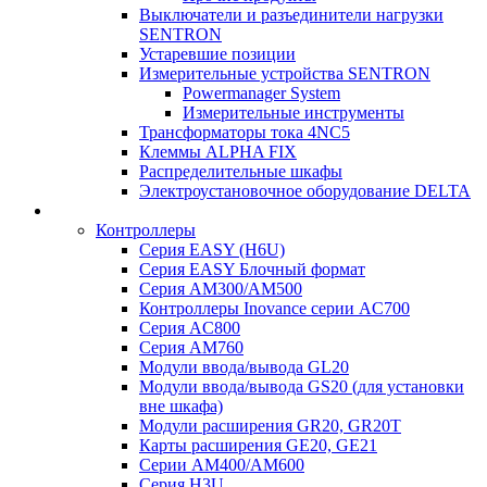
Выключатели и разъединители нагрузки
SENTRON
Устаревшие позиции
Измерительные устройства SENTRON
Powermanager System
Измерительные инструменты
Трансформаторы тока 4NC5
Клеммы ALPHA FIX
Распределительные шкафы
Электроустановочное оборудование DELTA
Контроллеры
Серия EASY (H6U)
Серия EASY Блочный формат
Серия AM300/AM500
Контроллеры Inovance серии AC700
Серия AC800
Серия AM760
Модули ввода/вывода GL20
Модули ввода/вывода GS20 (для установки
вне шкафа)
Модули расширения GR20, GR20T
Карты расширения GE20, GE21
Серии AM400/AM600
Серия H3U