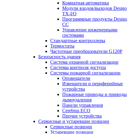
Комнатная автоматика
Модули входов/выходов Desigo
TX-I/O
Программные продукты Desigo
CC
Управление инженерными
системами
Стандартные контроллеры
Термостаты
Частотные преобразователи G120P
Безопасность здания
Система охранной сигнализации
Системы контроля доступа
Системы пожарной сигнализации
Оповещатели
Извещатели и периферийные
устройства
Пожарные приводы и приводы
дымоудаления
Панели управления
Cerebrus ECO
Прочие устройства
Сервисные и устаревшие позиции
Сервисные позиции
Устаревшие позиции