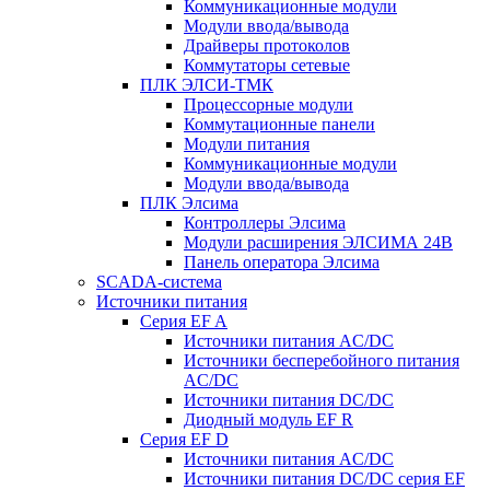
Коммуникационные модули
Модули ввода/вывода
Драйверы протоколов
Коммутаторы сетевые
ПЛК ЭЛСИ-ТМК
Процессорные модули
Коммутационные панели
Модули питания
Коммуникационные модули
Модули ввода/вывода
ПЛК Элсима
Контроллеры Элсима
Модули расширения ЭЛСИМА 24В
Панель оператора Элсима
SCADA-система
Источники питания
Серия EF A
Источники питания AC/DC
Источники бесперебойного питания
AC/DC
Источники питания DC/DC
Диодный модуль EF R
Серия EF D
Источники питания AC/DC
Источники питания DC/DC серия EF