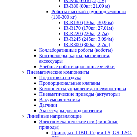
IR-R60 (60 кг; 2,1 м)
IR-R80 (80кг; 21,09 м)
Роботы высокой грузоподъемности
(130-300 кг)
IR-R130 (130кг; 30,96м)
IR-R170 (170кг; 27,01м)
IR-R220 (220кг; 2,7м)
IR-R245 (245кг; 3,094м)
IR-R300 (300кг; 2,7кг)
Коллаборативные роботы (коботы)
Контроллеры, карты расширения,
аксессуары
Учебные роботизированные ячейки
Пневматические компоненты
Подготовка воздуха
Пропорциональные клапаны
Компоненты управления, пневмоострова
Пневматические приводы (актуаторы)
Вакуумная техника
Датчики
Аксессуары для подключения
Линейные направляющие
Электромеханические оси (линейные
приводы)
Приводы с ШВП. Серии LS, GS, LSC,