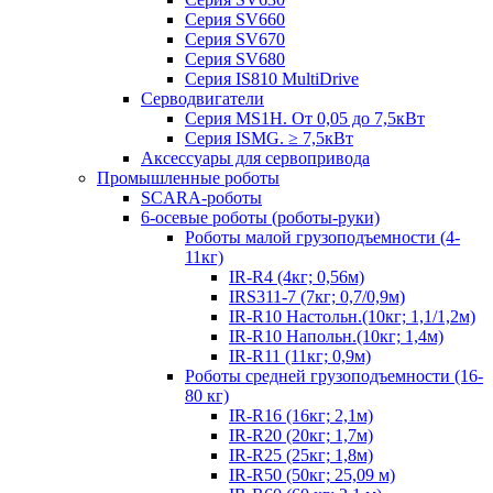
Серия SV660
Серия SV670
Серия SV680
Серия IS810 MultiDrive
Серводвигатели
Серия MS1H. От 0,05 до 7,5кВт
Серия ISMG. ≥ 7,5кВт
Аксессуары для сервопривода
Промышленные роботы
SCARA-роботы
6-осевые роботы (роботы-руки)
Роботы малой грузоподъемности (4-
11кг)
IR-R4 (4кг; 0,56м)
IRS311-7 (7кг; 0,7/0,9м)
IR-R10 Настольн.(10кг; 1,1/1,2м)
IR-R10 Напольн.(10кг; 1,4м)
IR-R11 (11кг; 0,9м)
Роботы средней грузоподъемности (16-
80 кг)
IR-R16 (16кг; 2,1м)
IR-R20 (20кг; 1,7м)
IR-R25 (25кг; 1,8м)
IR-R50 (50кг; 25,09 м)