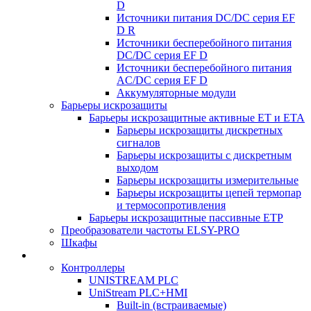
D
Источники питания DC/DC серия EF
D R
Источники бесперебойного питания
DC/DC серия EF D
Источники бесперебойного питания
AC/DC серия EF D
Аккумуляторные модули
Барьеры искрозащиты
Барьеры искрозащитные активные ET и ETA
Барьеры искрозащиты дискретных
сигналов
Барьеры искрозащиты с дискретным
выходом
Барьеры искрозащиты измерительные
Барьеры искрозащиты цепей термопар
и термосопротивления
Барьеры искрозащитные пассивные ЕТР
Преобразователи частоты ELSY-PRO
Шкафы
Контроллеры
UNISTREAM PLC
UniStream PLC+HMI
Built-in (встраиваемые)