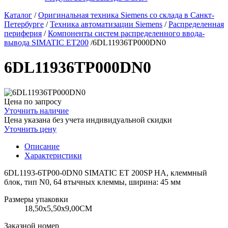
Каталог
/
Оригинальная техника Siemens со склада в Санкт-
Петербурге
/
Техника автоматизации Siemens
/
Распределенная
периферия
/
Компоненты систем распределенного ввода-
вывода SIMATIC ET200
/
6DL11936TP000DN0
6DL11936TP000DN0
Цена по запросу
Уточнить наличие
Цена указана без учета индивидуальной скидки
Уточнить цену
Описание
Характеристики
6DL1193-6TP00-0DN0 SIMATIC ET 200SP HA, клеммный
блок, тип N0, 64 втычных клеммы, ширина: 45 мм
Размеры упаковки
18,50х5,50х9,00CM
Заказной номер