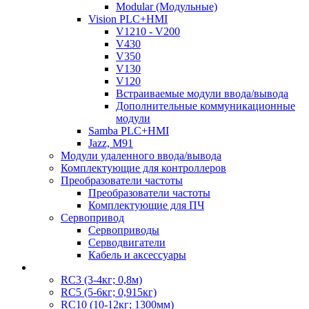
Modular (Модульные)
Vision PLC+HMI
V1210 - V200
V430
V350
V130
V120
Встраиваемые модули ввода/вывода
Дополнительные коммуникационные
модули
Samba PLC+HMI
Jazz, M91
Модули удаленного ввода/вывода
Комплектующие для контроллеров
Преобразователи частоты
Преобразователи частоты
Комплектующие для ПЧ
Сервопривод
Сервоприводы
Серводвигатели
Кабель и аксессуары
RC3 (3-4кг; 0,8м)
RC5 (5-6кг; 0,915кг)
RC10 (10-12кг; 1300мм)