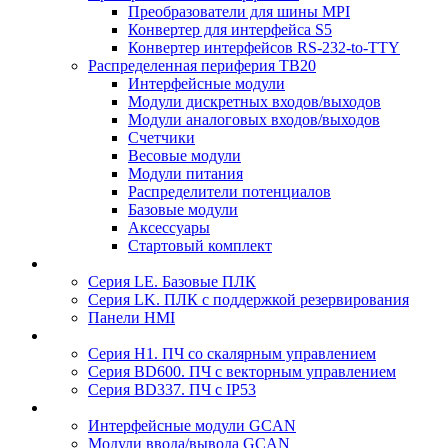
Преобразователи для шины MPI
Конвертер для интерфейса S5
Конвертер интерфейсов RS-232-to-TTY
Распределенная периферия TB20
Интерфейсные модули
Модули дискретных входов/выходов
Модули аналоговых входов/выходов
Счетчики
Весовые модули
Модули питания
Распределители потенциалов
Базовые модули
Аксесcуары
Стартовый комплект
Серия LE. Базовые ПЛК
Серия LK. ПЛК с поддержкой резервирования
Панели HMI
Серия H1. ПЧ со скалярным управлением
Серия BD600. ПЧ с векторным управлением
Серия BD337. ПЧ с IP53
Интерфейсные модули GCAN
Модули ввода/вывода GCAN