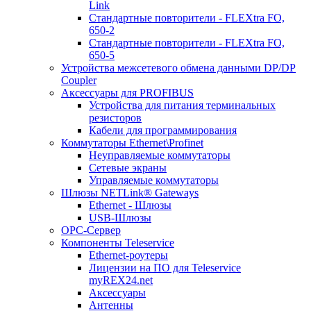
Link
Стандартные повторители - FLEXtra FO,
650-2
Стандартные повторители - FLEXtra FO,
650-5
Устройства межсетевого обмена данными DP/DP
Coupler
Аксессуары для PROFIBUS
Устройства для питания терминальных
резисторов
Кабели для программирования
Коммутаторы Ethernet\Profinet
Неуправляемые коммутаторы
Сетевые экраны
Управляемые коммутаторы
Шлюзы NETLink® Gateways
Ethernet - Шлюзы
USB-Шлюзы
ОРС-Сервер
Компоненты Teleservice
Ethernet-роутеры
Лицензии на ПО для Teleservice
myREX24.net
Аксессуары
Антенны