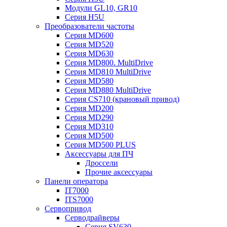
Модули GL10, GR10
Серия H5U
Преобразователи частоты
Серия MD600
Серия MD520
Серия MD630
Серия MD800. MultiDrive
Серия MD810 MultiDrive
Серия MD580
Серия MD880 MultiDrive
Серия CS710 (крановый привод)
Серия MD200
Серия MD290
Серия MD310
Серия MD500
Серия MD500 PLUS
Аксессуары для ПЧ
Дроссели
Прочие аксессуары
Панели оператора
IT7000
ITS7000
Сервопривод
Серводрайверы
Серия SV630