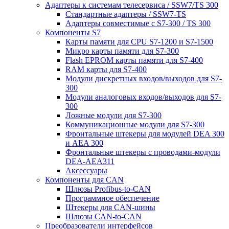
Адаптеры к системам телесервиса / SSW7/TS 300
Стандартные адаптеры / SSW7-TS
Адаптеры совместимые с S7-300 / TS 300
Компоненты S7
Карты памяти для CPU S7-1200 и S7-1500
Микро карты памяти для S7-300
Flash EPROM карты памяти для S7-400
RAM карты для S7-400
Модули дискретных входов/выходов для S7-
300
Модули аналоговых входов/выходов для S7-
300
Ложные модули для S7-300
Коммуникационные модули для S7-300
Фронтальные штекеры для модулей DEA 300
и AEA 300
Фронтальные штекеры с проводами-модули
DEA-AEA311
Аксессуары
Компоненты для CAN
Шлюзы Profibus-to-CAN
Программное обеспечение
Штекеры для CAN-шины
Шлюзы CAN-to-CAN
Преобразователи интерфейсов