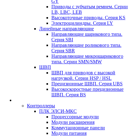
GY
Приводы с зубчатым ремнем. Серии
LB, LBC, LEB
Высокоточные приводы. Серия KS
Электроцилиндры. Серия LY
Линейные направляющие
Направляющие шарикового типа.
Серия SBI
Направляющие роликового типа.
Серия SBR
Направляющие микрошарикового
типа. Серии SMN/SMW
ШВП
ШВП для приводов с высокой
нагрузкой. Серии HSP / HSL
Прецизионные ШВП. Серия UBS
Высокоскоростные прецизионные
ШВП. Серия BS
Контроллеры
ПЛК ЭЛСИ-МКС
Процессорные модули
Модули расширения
Коммутационные панели
Модули питания