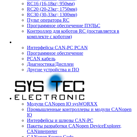
RC16 (16-18кг; 950мм)
RC20 (20-23кг; 1750мм)
RC30 (30-33кг; 1300мм)
Пульт оператора RC
Программное обеспечение ПУЛЬС
Контроллер для коботов RC (поставляется в
комплекте с коботом)
Интерфейсы CAN-PC PCAN
Программное обеспечение
PCAN кабель
Диагностика/Дисплеи
Другие устройства и ПО
Модули CANopen IO sysWORXX
Промышленные контроллеры и модули CANopen
IO
Интерфейсы и шлюзы CAN-PC
Пакеты разработки CANopen DeviceExplorer,
CANinterpreter
CANopen Source Code