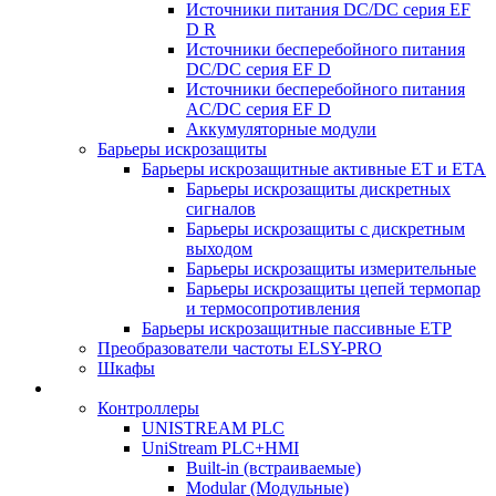
Источники питания DC/DC серия EF
D R
Источники бесперебойного питания
DC/DC серия EF D
Источники бесперебойного питания
AC/DC серия EF D
Аккумуляторные модули
Барьеры искрозащиты
Барьеры искрозащитные активные ET и ETA
Барьеры искрозащиты дискретных
сигналов
Барьеры искрозащиты с дискретным
выходом
Барьеры искрозащиты измерительные
Барьеры искрозащиты цепей термопар
и термосопротивления
Барьеры искрозащитные пассивные ЕТР
Преобразователи частоты ELSY-PRO
Шкафы
Контроллеры
UNISTREAM PLC
UniStream PLC+HMI
Built-in (встраиваемые)
Modular (Модульные)