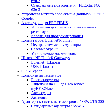
650-2
Стандартные повторители - FLEXtra FO,
650-5
Устройства межсетевого обмена данными DP/DP
Coupler
Аксессуары для PROFIBUS
Устройства для питания терминальных
резисторов
Кабели для программирования
Коммутаторы Ethernet\Profinet
Неуправляемые коммутаторы
Сетевые экраны
Управляемые коммутаторы
Шлюзы NETLink® Gateways
Ethernet - Шлюзы
USB-Шлюзы
ОРС-Сервер
Компоненты Teleservice
Ethernet-роутеры
Лицензии на ПО для Teleservice
myREX24.net
Аксессуары
Антенны
Адаптеры к системам телесервиса / SSW7/TS 300
Стандартные адаптеры / SSW7-TS