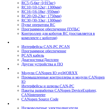
RC5 (5-6кг; 0,915кг)
RC10 (10-12кг; 1300мм)
RC16 (16-18кг; 950мм)
RC20 (20-23кг; 1750мм)
RC30 (30-33кг; 1300мм)
Пульт оператора RC
Программное обеспечение ПУЛЬС
Контроллер для коботов RC (поставляется в
комплекте с коботом)
Интерфейсы CAN-PC PCAN
Программное обеспечение
PCAN кабель
Диагностика/Дисплеи
Другие устройства и ПО
Модули CANopen IO sysWORXX
Промышленные контроллеры и модули CANopen
IO
Интерфейсы и шлюзы CAN-PC
Пакеты разработки CANopen DeviceExplorer,
CANinterpreter
CANopen Source Code
Низковольтные электродвигатели