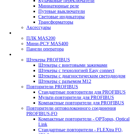
Кулачковые переключатели
Миниатюрные реле
Путевые выключатели
Световые индикаторы
Трансформаторы
Аксессуары
ПЛК MAS200
Мини-РСУ MAS400
Панели оператора
Штекеры PROFIBUS
Штекеры с винтовыми зажимами
Штекеры с технологией Easy connect
Штекеры с диагностическим светодиодом
Штекеры с разъемом М12
Повторители PROFIBUS
Стандартные повторители для PROFIBUS
Мульти-повторители для PROFIBUS
Компактные повторители для PROFIBUS
Повторители оптоволоконного соединения
PROFIBUS-FO
Компактные повторители - OPTopus, Optical
Link
Стандартные повторители - FLEXtra FO,