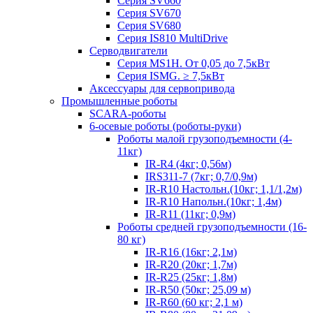
Серия SV660
Серия SV670
Серия SV680
Серия IS810 MultiDrive
Серводвигатели
Серия MS1H. От 0,05 до 7,5кВт
Серия ISMG. ≥ 7,5кВт
Аксессуары для сервопривода
Промышленные роботы
SCARA-роботы
6-осевые роботы (роботы-руки)
Роботы малой грузоподъемности (4-
11кг)
IR-R4 (4кг; 0,56м)
IRS311-7 (7кг; 0,7/0,9м)
IR-R10 Настольн.(10кг; 1,1/1,2м)
IR-R10 Напольн.(10кг; 1,4м)
IR-R11 (11кг; 0,9м)
Роботы средней грузоподъемности (16-
80 кг)
IR-R16 (16кг; 2,1м)
IR-R20 (20кг; 1,7м)
IR-R25 (25кг; 1,8м)
IR-R50 (50кг; 25,09 м)
IR-R60 (60 кг; 2,1 м)