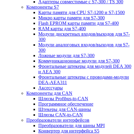
Адаптеры совместимые с S7-300 / TS 300
Компоненты S7
Карты памяти для CPU S7-1200 и S7-1500
Микро карты памяти для S7-300
Flash EPROM карты памяти для S7-400
RAM карты для S7-400
Модули дискретных входов/выходов для S7-
300
Модули аналоговых входов/выходов для S7-
300
Ложные модули для S7-300
Коммуникационные модули для S7-300
Фронтальные штекеры для модулей DEA 300
и AEA 300
Фронтальные штекеры с проводами-модули
DEA-AEA311
Аксессуары
Компоненты для CAN
Шлюзы Profibus-to-CAN
Программное обеспечение
Штекеры для CAN-шины
Шлюзы CAN-to-CAN
Преобразователи интерфейсов
Преобразователи для шины MPI
Конвертер для интерфейса S5