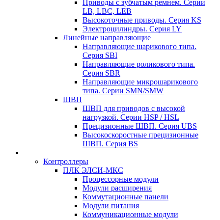
Приводы с зубчатым ремнем. Серии
LB, LBC, LEB
Высокоточные приводы. Серия KS
Электроцилиндры. Серия LY
Линейные направляющие
Направляющие шарикового типа.
Серия SBI
Направляющие роликового типа.
Серия SBR
Направляющие микрошарикового
типа. Серии SMN/SMW
ШВП
ШВП для приводов с высокой
нагрузкой. Серии HSP / HSL
Прецизионные ШВП. Серия UBS
Высокоскоростные прецизионные
ШВП. Серия BS
Контроллеры
ПЛК ЭЛСИ-МКС
Процессорные модули
Модули расширения
Коммутационные панели
Модули питания
Коммуникационные модули