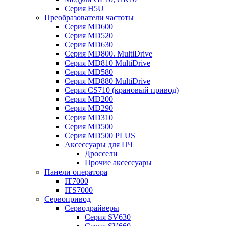
Серия H5U
Преобразователи частоты
Серия MD600
Серия MD520
Серия MD630
Серия MD800. MultiDrive
Серия MD810 MultiDrive
Серия MD580
Серия MD880 MultiDrive
Серия CS710 (крановый привод)
Серия MD200
Серия MD290
Серия MD310
Серия MD500
Серия MD500 PLUS
Аксессуары для ПЧ
Дроссели
Прочие аксессуары
Панели оператора
IT7000
ITS7000
Сервопривод
Серводрайверы
Серия SV630