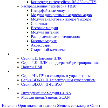
Конвертер интерфейсов RS-232-to-TTY
Распределенная периферия TB20
Интерфейсные модули
Модули дискретных входов/выходов
Модули аналоговых входов/выходов
Счетчики
Весовые модули
Модули питания
Распределители потенциалов
Базовые модули
Аксесcуары
Стартовый комплект
Серия LE. Базовые ПЛК
Серия LK. ПЛК с поддержкой резервирования
Панели HMI
Серия H1. ПЧ со скалярным управлением
Серия BD600. ПЧ с векторным управлением
Серия BD337. ПЧ с IP53
Интерфейсные модули GCAN
Модули ввода/вывода GCAN
Каталог
/
Оригинальная техника Siemens со склада в Санкт-