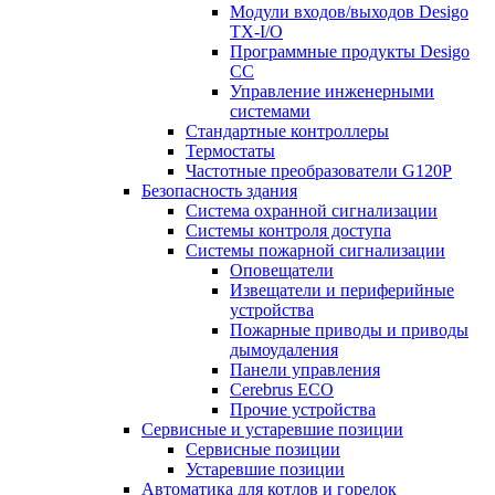
Модули входов/выходов Desigo
TX-I/O
Программные продукты Desigo
CC
Управление инженерными
системами
Стандартные контроллеры
Термостаты
Частотные преобразователи G120P
Безопасность здания
Система охранной сигнализации
Системы контроля доступа
Системы пожарной сигнализации
Оповещатели
Извещатели и периферийные
устройства
Пожарные приводы и приводы
дымоудаления
Панели управления
Cerebrus ECO
Прочие устройства
Сервисные и устаревшие позиции
Сервисные позиции
Устаревшие позиции
Автоматика для котлов и горелок