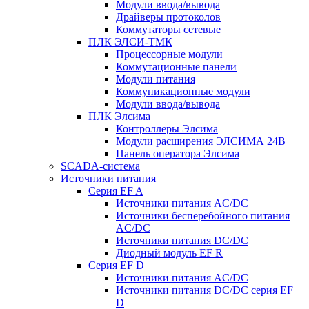
Модули ввода/вывода
Драйверы протоколов
Коммутаторы сетевые
ПЛК ЭЛСИ-ТМК
Процессорные модули
Коммутационные панели
Модули питания
Коммуникационные модули
Модули ввода/вывода
ПЛК Элсима
Контроллеры Элсима
Модули расширения ЭЛСИМА 24В
Панель оператора Элсима
SCADA-система
Источники питания
Серия EF A
Источники питания AC/DC
Источники бесперебойного питания
AC/DC
Источники питания DC/DC
Диодный модуль EF R
Серия EF D
Источники питания AC/DC
Источники питания DC/DC серия EF
D