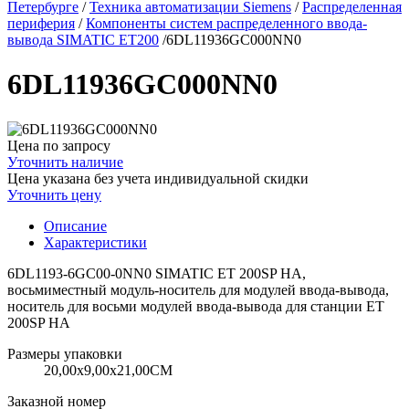
Петербурге
/
Техника автоматизации Siemens
/
Распределенная
периферия
/
Компоненты систем распределенного ввода-
вывода SIMATIC ET200
/
6DL11936GC000NN0
6DL11936GC000NN0
Цена по запросу
Уточнить наличие
Цена указана без учета индивидуальной скидки
Уточнить цену
Описание
Характеристики
6DL1193-6GC00-0NN0 SIMATIC ET 200SP HA,
восьмиместный модуль-носитель для модулей ввода-вывода,
носитель для восьми модулей ввода-вывода для станции ET
200SP HA
Размеры упаковки
20,00х9,00х21,00CM
Заказной номер