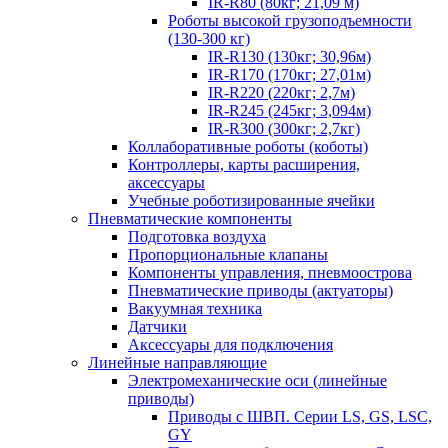
IR-R80 (80кг; 21,09 м)
Роботы высокой грузоподъемности
(130-300 кг)
IR-R130 (130кг; 30,96м)
IR-R170 (170кг; 27,01м)
IR-R220 (220кг; 2,7м)
IR-R245 (245кг; 3,094м)
IR-R300 (300кг; 2,7кг)
Коллаборативные роботы (коботы)
Контроллеры, карты расширения,
аксессуары
Учебные роботизированные ячейки
Пневматические компоненты
Подготовка воздуха
Пропорциональные клапаны
Компоненты управления, пневмоострова
Пневматические приводы (актуаторы)
Вакуумная техника
Датчики
Аксессуары для подключения
Линейные направляющие
Электромеханические оси (линейные
приводы)
Приводы с ШВП. Серии LS, GS, LSC,
GY