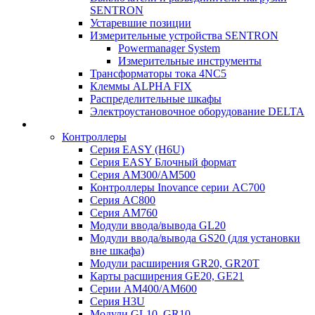
SENTRON
Устаревшие позиции
Измерительные устройства SENTRON
Powermanager System
Измерительные инструменты
Трансформаторы тока 4NC5
Клеммы ALPHA FIX
Распределительные шкафы
Электроустановочное оборудование DELTA
Контроллеры
Серия EASY (H6U)
Серия EASY Блочный формат
Серия AM300/AM500
Контроллеры Inovance серии AC700
Серия AC800
Серия AM760
Модули ввода/вывода GL20
Модули ввода/вывода GS20 (для установки
вне шкафа)
Модули расширения GR20, GR20T
Карты расширения GE20, GE21
Серии AM400/AM600
Серия H3U
Модули GL10, GR10