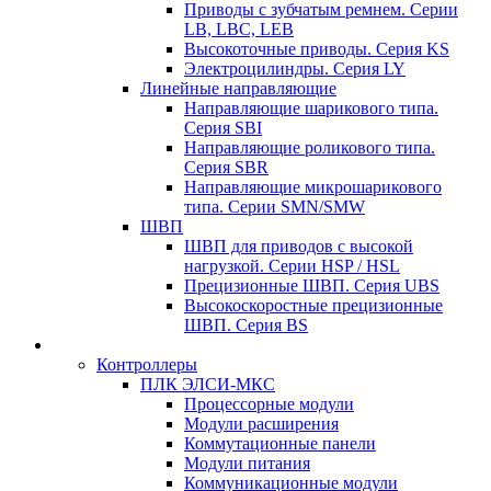
Приводы с зубчатым ремнем. Серии
LB, LBC, LEB
Высокоточные приводы. Серия KS
Электроцилиндры. Серия LY
Линейные направляющие
Направляющие шарикового типа.
Серия SBI
Направляющие роликового типа.
Серия SBR
Направляющие микрошарикового
типа. Серии SMN/SMW
ШВП
ШВП для приводов с высокой
нагрузкой. Серии HSP / HSL
Прецизионные ШВП. Серия UBS
Высокоскоростные прецизионные
ШВП. Серия BS
Контроллеры
ПЛК ЭЛСИ-МКС
Процессорные модули
Модули расширения
Коммутационные панели
Модули питания
Коммуникационные модули