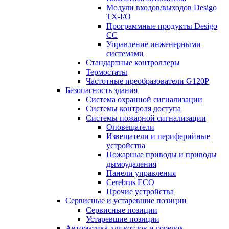
Модули входов/выходов Desigo
TX-I/O
Программные продукты Desigo
CC
Управление инженерными
системами
Стандартные контроллеры
Термостаты
Частотные преобразователи G120P
Безопасность здания
Система охранной сигнализации
Системы контроля доступа
Системы пожарной сигнализации
Оповещатели
Извещатели и периферийные
устройства
Пожарные приводы и приводы
дымоудаления
Панели управления
Cerebrus ECO
Прочие устройства
Сервисные и устаревшие позиции
Сервисные позиции
Устаревшие позиции
Автоматика для котлов и горелок