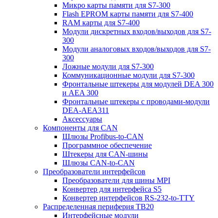
Микро карты памяти для S7-300
Flash EPROM карты памяти для S7-400
RAM карты для S7-400
Модули дискретных входов/выходов для S7-
300
Модули аналоговых входов/выходов для S7-
300
Ложные модули для S7-300
Коммуникационные модули для S7-300
Фронтальные штекеры для модулей DEA 300
и AEA 300
Фронтальные штекеры с проводами-модули
DEA-AEA311
Аксессуары
Компоненты для CAN
Шлюзы Profibus-to-CAN
Программное обеспечение
Штекеры для CAN-шины
Шлюзы CAN-to-CAN
Преобразователи интерфейсов
Преобразователи для шины MPI
Конвертер для интерфейса S5
Конвертер интерфейсов RS-232-to-TTY
Распределенная периферия TB20
Интерфейсные модули