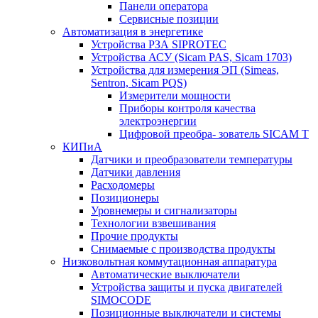
Панели оператора
Сервисные позиции
Автоматизация в энергетике
Устройства РЗА SIPROTEC
Устройства АСУ (Sicam PAS, Sicam 1703)
Устройства для измерения ЭП (Simeas,
Sentron, Sicam PQS)
Измерители мощности
Приборы контроля качества
электроэнергии
Цифровой преобра- зователь SICAM T
КИПиА
Датчики и преобразователи температуры
Датчики давления
Расходомеры
Позиционеры
Уровнемеры и сигнализаторы
Технологии взвешивания
Прочие продукты
Снимаемые с производства продукты
Низковольтная коммутационная аппаратура
Автоматические выключатели
Устройства защиты и пуска двигателей
SIMOCODE
Позиционные выключатели и системы