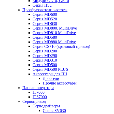
Модули GL10, GR10
Серия H5U
Преобразователи частоты
Серия MD600
Серия MD520
Серия MD630
Серия MD800. MultiDrive
Серия MD810 MultiDrive
Серия MD580
Серия MD880 MultiDrive
Серия CS710 (крановый привод)
Серия MD200
Серия MD290
Серия MD310
Серия MD500
Серия MD500 PLUS
Аксессуары для ПЧ
Дроссели
Прочие аксессуары
Панели оператора
IT7000
ITS7000
Сервопривод
Серводрайверы
Серия SV630