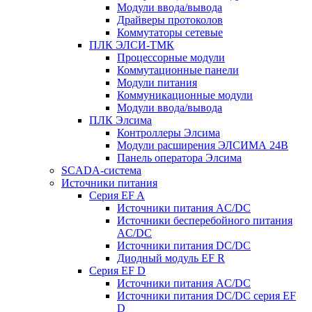
Модули ввода/вывода
Драйверы протоколов
Коммутаторы сетевые
ПЛК ЭЛСИ-ТМК
Процессорные модули
Коммутационные панели
Модули питания
Коммуникационные модули
Модули ввода/вывода
ПЛК Элсима
Контроллеры Элсима
Модули расширения ЭЛСИМА 24В
Панель оператора Элсима
SCADA-система
Источники питания
Серия EF A
Источники питания AC/DC
Источники бесперебойного питания
AC/DC
Источники питания DC/DC
Диодный модуль EF R
Серия EF D
Источники питания AC/DC
Источники питания DC/DC серия EF
D