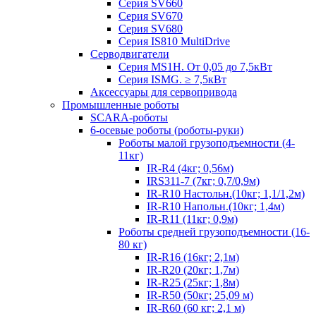
Серия SV660
Серия SV670
Серия SV680
Серия IS810 MultiDrive
Серводвигатели
Серия MS1H. От 0,05 до 7,5кВт
Серия ISMG. ≥ 7,5кВт
Аксессуары для сервопривода
Промышленные роботы
SCARA-роботы
6-осевые роботы (роботы-руки)
Роботы малой грузоподъемности (4-
11кг)
IR-R4 (4кг; 0,56м)
IRS311-7 (7кг; 0,7/0,9м)
IR-R10 Настольн.(10кг; 1,1/1,2м)
IR-R10 Напольн.(10кг; 1,4м)
IR-R11 (11кг; 0,9м)
Роботы средней грузоподъемности (16-
80 кг)
IR-R16 (16кг; 2,1м)
IR-R20 (20кг; 1,7м)
IR-R25 (25кг; 1,8м)
IR-R50 (50кг; 25,09 м)
IR-R60 (60 кг; 2,1 м)