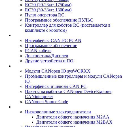
RC20 (20-23кг; 1750мм)
RC30 (30-33кг; 1300мм)
Пульт оператора RC
Программное обеспечение ПУЛЬС
Контроллер для коботов RC (поставляется в
комплекте с коботом)
Интерфейсы CAN-PC PCAN
Программное обеспечение
PCAN кабель
Диагностика/Дисплеи
Другие устройства и ПО
Модули CANopen IO sysWORXX
Промышленные контроллеры и модули CANopen
IO
Интерфейсы и шлюзы CAN-PC
Пакеты разработки CANopen DeviceExplorer,
CANinterpreter
CANopen Source Code
Низковольтные электродвигатели
Двигатели общего назначения M2AA
Двигатели общего назначения M2BAX