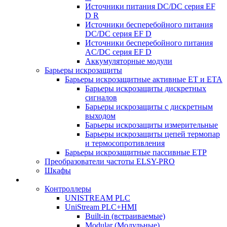
Источники питания DC/DC серия EF
D R
Источники бесперебойного питания
DC/DC серия EF D
Источники бесперебойного питания
AC/DC серия EF D
Аккумуляторные модули
Барьеры искрозащиты
Барьеры искрозащитные активные ET и ETA
Барьеры искрозащиты дискретных
сигналов
Барьеры искрозащиты с дискретным
выходом
Барьеры искрозащиты измерительные
Барьеры искрозащиты цепей термопар
и термосопротивления
Барьеры искрозащитные пассивные ЕТР
Преобразователи частоты ELSY-PRO
Шкафы
Контроллеры
UNISTREAM PLC
UniStream PLC+HMI
Built-in (встраиваемые)
Modular (Модульные)