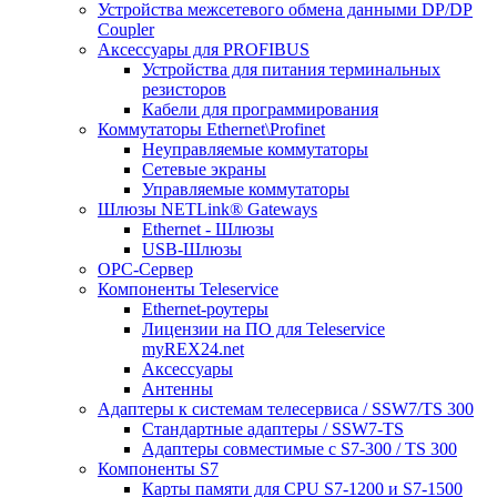
Устройства межсетевого обмена данными DP/DP
Coupler
Аксессуары для PROFIBUS
Устройства для питания терминальных
резисторов
Кабели для программирования
Коммутаторы Ethernet\Profinet
Неуправляемые коммутаторы
Сетевые экраны
Управляемые коммутаторы
Шлюзы NETLink® Gateways
Ethernet - Шлюзы
USB-Шлюзы
ОРС-Сервер
Компоненты Teleservice
Ethernet-роутеры
Лицензии на ПО для Teleservice
myREX24.net
Аксессуары
Антенны
Адаптеры к системам телесервиса / SSW7/TS 300
Стандартные адаптеры / SSW7-TS
Адаптеры совместимые с S7-300 / TS 300
Компоненты S7
Карты памяти для CPU S7-1200 и S7-1500