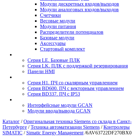
Модули дискретных входов/выходов
Модули аналоговых входов/выходов
Счетчики
Весовые модули
Модули питания
Распределители потенциалов
Базовые модули
Аксесcуары
Стартовый комплект
Серия LE. Базовые ПЛК
Серия LK. ПЛК с поддержкой резервирования
Панели HMI
Серия H1. ПЧ со скалярным управлением
Серия BD600. ПЧ с векторным управлением
Серия BD337. ПЧ с IP53
Интерфейсные модули GCAN
Модули ввода/вывода GCAN
Каталог
/
Оригинальная техника Siemens со склада в Санкт-
Петербурге
/
Техника автоматизации Siemens
/
Контролеры
SIMATIC
/
Simatic Energy Management
/
6AV63722DF270BX0