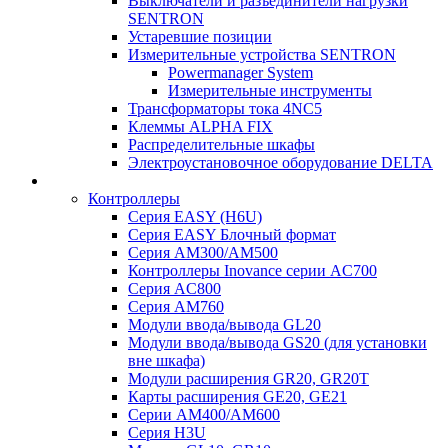
Выключатели и разъединители нагрузки
SENTRON
Устаревшие позиции
Измерительные устройства SENTRON
Powermanager System
Измерительные инструменты
Трансформаторы тока 4NC5
Клеммы ALPHA FIX
Распределительные шкафы
Электроустановочное оборудование DELTA
Контроллеры
Серия EASY (H6U)
Серия EASY Блочный формат
Серия AM300/AM500
Контроллеры Inovance серии AC700
Серия AC800
Серия AM760
Модули ввода/вывода GL20
Модули ввода/вывода GS20 (для установки
вне шкафа)
Модули расширения GR20, GR20T
Карты расширения GE20, GE21
Серии AM400/AM600
Серия H3U