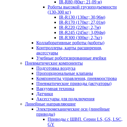
IR-R80 (80кг; 21,09 м)
Роботы высокой грузоподъемности
(130-300 кг)
IR-R130 (130кг; 30,96м)
IR-R170 (170кг; 27,01м)
IR-R220 (220кг; 2,7м)
IR-R245 (245кг; 3,094м)
IR-R300 (300кг; 2,7кг)
Коллаборативные роботы (коботы)
Контроллеры, карты расширения,
аксессуары
Учебные роботизированные ячейки
Пневматические компоненты
Подготовка воздуха
Пропорциональные клапаны
Компоненты управления, пневмоострова
Пневматические приводы (актуаторы)
Вакуумная техника
Датчики
Аксессуары для подключения
Линейные направляющие
Электромеханические оси (линейные
приводы)
Приводы с ШВП. Серии LS, GS, LSC,
GY