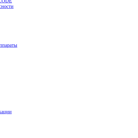
OCODE
сности
ппараты
кации