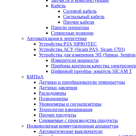
Запчасти и комплектующие
Кабель
Силовой кабель
Сигнальный кабель
Прочие кабели
Панели оператора
Сервисные позиции
Автоматизация в энергетике
Устройства РЗА SIPROTEC
Устройства АСУ (Sicam PAS, Sicam 1703)
Устройства для измерения ЭП (Simeas, Sentron
Измерители мощности
Приборы контроля качества электроэне
Цифровой преобра- зователь SICAM T
КИПиА
Датчики и преобразователи температуры
Датчики давления
Расходомеры
Позиционеры
Уровнемеры и сигнализаторы
Технологии взвешивания
Прочие продукты
Снимаемые с производства продукты
Низковольтная коммутационная аппаратура
Автоматические выключатели