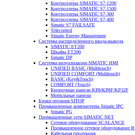
Контроллеры SIMATIC S7-1200
Контроллеры SIMATIC S7-1500
Контроллеры SIMATIC S7-300
Контроллеры SIMATIC S7-400
Simatic S7 FAILSAFE
Telecontrol
Simatic Energy Management
Системы распределенного ввода-вывода
SIMATIC ET200
Шкафы ET200
Simatic DP
Системы визуализации SIMATIC HMI
UNIFIED BASIC (Multitouch)
UNIFIED COMFORT (Multitouch)
BASIC (Key&Touch)
COMFORT (Touch)
Кнопочные панели KP8/KP8F/KP32F
Мобильные панели
Блоки питания SITOP
Промышленные компьютеры Simatic IPC
Simatic PG
Промышленные сети SIMATIC NET
Сетевое оборудование SCALANCE
Промышленное сетевое оборудовани
Кабельная продукция