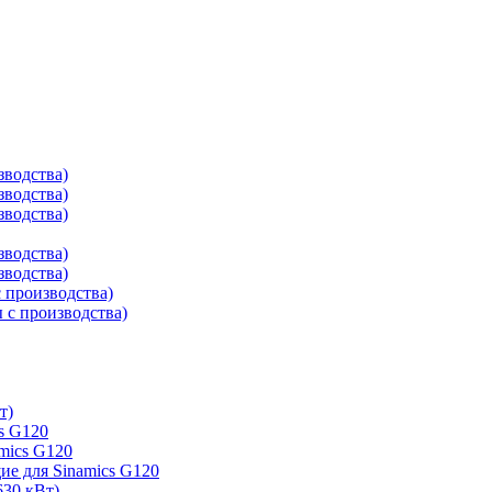
зводства)
зводства)
зводства)
зводства)
зводства)
 производства)
с производства)
т)
s G120
mics G120
е для Sinamics G120
630 кВт)