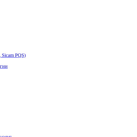
, Sicam PQS)
ргии