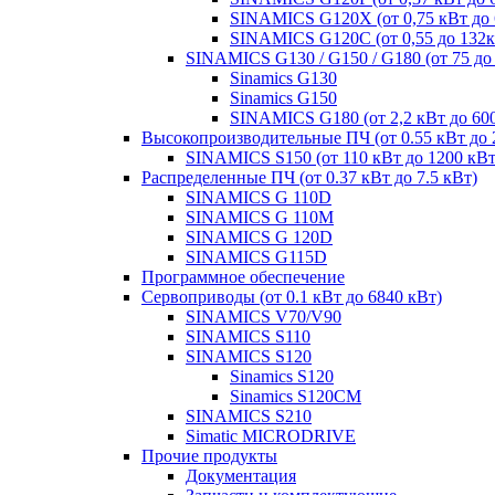
SINAMICS G120X (от 0,75 кВт до 
SINAMICS G120C (от 0,55 до 132к
SINAMICS G130 / G150 / G180 (от 75 до
Sinamics G130
Sinamics G150
SINAMICS G180 (от 2,2 кВт до 60
Высокопроизводительные ПЧ (от 0.55 кВт до 
SINAMICS S150 (от 110 кВт до 1200 кВт
Распределенные ПЧ (от 0.37 кВт до 7.5 кВт)
SINAMICS G 110D
SINAMICS G 110M
SINAMICS G 120D
SINAMICS G115D
Программное обеспечение
Сервоприводы (от 0.1 кВт до 6840 кВт)
SINAMICS V70/V90
SINAMICS S110
SINAMICS S120
Sinamics S120
Sinamics S120CM
SINAMICS S210
Simatic MICRODRIVE
Прочие продукты
Документация