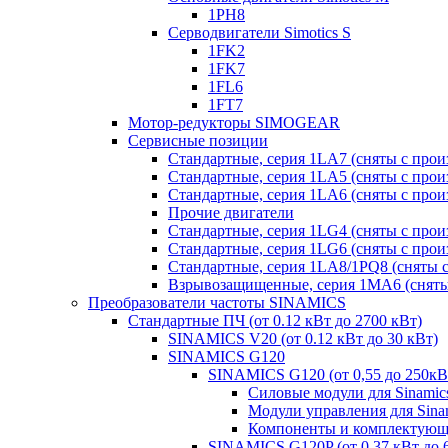
1PH8
Серводвигатели Simotics S
1FK2
1FK7
1FL6
1FT7
Мотор-редукторы SIMOGEAR
Сервисные позиции
Стандартные, серия 1LA7 (сняты с прои
Стандартные, серия 1LA5 (сняты с прои
Стандартные, серия 1LA6 (сняты с прои
Прочие двигатели
Стандартные, серия 1LG4 (сняты с прои
Стандартные, серия 1LG6 (сняты с прои
Стандартные, серия 1LA8/1PQ8 (сняты с
Взрывозащищенные, серия 1MA6 (сняты 
Преобразователи частоты SINAMICS
Стандартные ПЧ (от 0.12 кВт до 2700 кВт)
SINAMICS V20 (от 0.12 кВт до 30 кВт)
SINAMICS G120
SINAMICS G120 (от 0,55 до 250кВ
Силовые модули для Sinamic
Модули управления для Sina
Компоненты и комплектующи
SINAMICS G120P (от 0,37 кВт до 