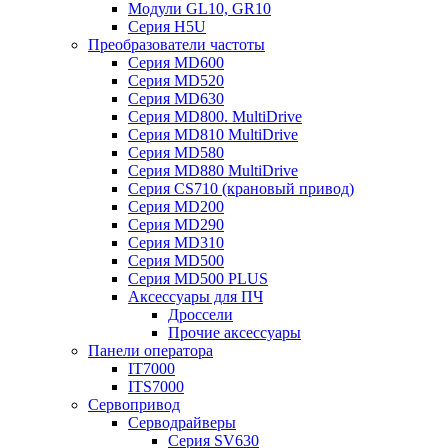
Модули GL10, GR10
Серия H5U
Преобразователи частоты
Серия MD600
Серия MD520
Серия MD630
Серия MD800. MultiDrive
Серия MD810 MultiDrive
Серия MD580
Серия MD880 MultiDrive
Серия CS710 (крановый привод)
Серия MD200
Серия MD290
Серия MD310
Серия MD500
Серия MD500 PLUS
Аксессуары для ПЧ
Дроссели
Прочие аксессуары
Панели оператора
IT7000
ITS7000
Сервопривод
Серводрайверы
Серия SV630