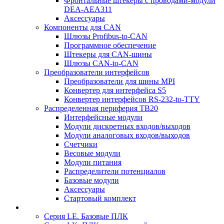
Фронтальные штекеры с проводами-модули
DEA-AEA311
Аксессуары
Компоненты для CAN
Шлюзы Profibus-to-CAN
Программное обеспечение
Штекеры для CAN-шины
Шлюзы CAN-to-CAN
Преобразователи интерфейсов
Преобразователи для шины MPI
Конвертер для интерфейса S5
Конвертер интерфейсов RS-232-to-TTY
Распределенная периферия TB20
Интерфейсные модули
Модули дискретных входов/выходов
Модули аналоговых входов/выходов
Счетчики
Весовые модули
Модули питания
Распределители потенциалов
Базовые модули
Аксесcуары
Стартовый комплект
Серия LE. Базовые ПЛК