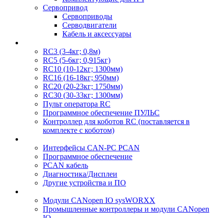
Сервопривод
Сервоприводы
Серводвигатели
Кабель и аксессуары
RC3 (3-4кг; 0,8м)
RC5 (5-6кг; 0,915кг)
RC10 (10-12кг; 1300мм)
RC16 (16-18кг; 950мм)
RC20 (20-23кг; 1750мм)
RC30 (30-33кг; 1300мм)
Пульт оператора RC
Программное обеспечение ПУЛЬС
Контроллер для коботов RC (поставляется в
комплекте с коботом)
Интерфейсы CAN-PC PCAN
Программное обеспечение
PCAN кабель
Диагностика/Дисплеи
Другие устройства и ПО
Модули CANopen IO sysWORXX
Промышленные контроллеры и модули CANopen
IO