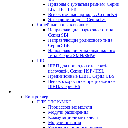
Приводы с зубчатым ремнем. Серии
LB, LBC, LEB
Высокоточные приводы. Серия KS
Электроцилиндры. Серия LY
Линейные направляющие
Направляющие шарикового типа.
Серия SBI
Направляющие роликового типа.
Серия SBR
Направляющие микрошарикового
типа. Серии SMN/SMW
ШВП
ШВП для приводов с высокой
нагрузкой. Серии HSP / HSL
Прецизионные ШВП. Серия UBS
Высокоскоростные прецизионные
ШВП. Серия BS
Контроллеры
ПЛК ЭЛСИ-МКС
Процессорные модули
Модули расширения
Коммутационные панели
Модули питания
Коммуникационные модули