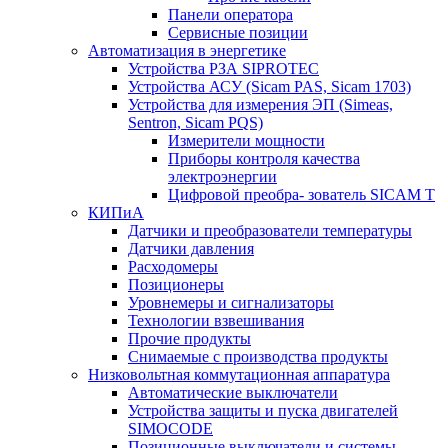
Панели оператора
Сервисные позиции
Автоматизация в энергетике
Устройства РЗА SIPROTEC
Устройства АСУ (Sicam PAS, Sicam 1703)
Устройства для измерения ЭП (Simeas,
Sentron, Sicam PQS)
Измерители мощности
Приборы контроля качества
электроэнергии
Цифровой преобра- зователь SICAM T
КИПиА
Датчики и преобразователи температуры
Датчики давления
Расходомеры
Позиционеры
Уровнемеры и сигнализаторы
Технологии взвешивания
Прочие продукты
Снимаемые с производства продукты
Низковольтная коммутационная аппаратура
Автоматические выключатели
Устройства защиты и пуска двигателей
SIMOCODE
Позиционные выключатели и системы