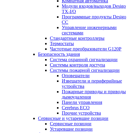
Комнатная автоматика
Модули входов/выходов Desigo
TX-I/O
Программные продукты Desigo
CC
Управление инженерными
системами
Стандартные контроллеры
Термостаты
Частотные преобразователи G120P
Безопасность здания
Система охранной сигнализации
Системы контроля доступа
Системы пожарной сигнализации
Оповещатели
Извещатели и периферийные
устройства
Пожарные приводы и приводы
дымоудаления
Панели управления
Cerebrus ECO
Прочие устройства
Сервисные и устаревшие позиции
Сервисные позиции
Устаревшие позиции