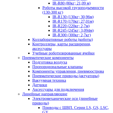
IR-R80 (80кг; 21,09 м)
Роботы высокой грузоподъемности
(130-300 кг)
IR-R130 (130кг; 30,96м)
IR-R170 (170кг; 27,01м)
IR-R220 (220кг; 2,7м)
IR-R245 (245кг; 3,094м)
IR-R300 (300кг; 2,7кг)
Коллаборативные роботы (коботы)
Контроллеры, карты расширения,
аксессуары
Учебные роботизированные ячейки
Пневматические компоненты
Подготовка воздуха
Пропорциональные клапаны
Компоненты управления, пневмоострова
Пневматические приводы (актуаторы)
Вакуумная техника
Датчики
Аксессуары для подключения
Линейные направляющие
Электромеханические оси (линейные
приводы)
Приводы с ШВП. Серии LS, GS, LSC,
GY