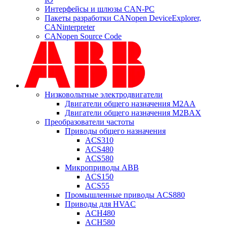
Интерфейсы и шлюзы CAN-PC
Пакеты разработки CANopen DeviceExplorer,
CANinterpreter
CANopen Source Code
Низковольтные электродвигатели
Двигатели общего назначения M2AA
Двигатели общего назначения M2BAX
Преобразователи частоты
Приводы общего назначения
ACS310
ACS480
ACS580
Микроприводы ABB
ACS150
ACS55
Промышленные приводы ACS880
Приводы для HVAC
ACH480
ACH580