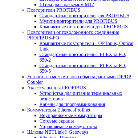
Штекеры с разъемом М12
Повторители PROFIBUS
Стандартные повторители для PROFIBUS
Мульти-повторители для PROFIBUS
Компактные повторители для PROFIBUS
Повторители оптоволоконного соединения
PROFIBUS-FO
Компактные повторители - OPTopus, Optical
Link
Стандартные повторители - FLEXtra FO,
650-2
Стандартные повторители - FLEXtra FO,
650-5
Устройства межсетевого обмена данными DP/DP
Coupler
Аксессуары для PROFIBUS
Устройства для питания терминальных
резисторов
Кабели для программирования
Коммутаторы Ethernet\Profinet
Неуправляемые коммутаторы
Сетевые экраны
Управляемые коммутаторы
Шлюзы NETLink® Gateways
Ethernet - Шлюзы