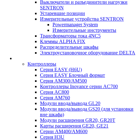
Выключатели и разъединители нагрузки
SENTRON
Устаревшие позиции
Измерительные устройства SENTRON
Powermanager System
Измерительные инструменты
Трансформаторы тока 4NC5
Клеммы ALPHA FIX
Распределительные шкафы
Электроустановочное оборудование DELTA
Контроллеры
Серия EASY (H6U)
Серия EASY Блочный формат
Серия AM300/AM500
Контроллеры Inovance серии AC700
Серия AC800
Серия AM760
Модули ввода/вывода GL20
Модули ввода/вывода GS20 (для установки
вне шкафа)
Модули расширения GR20, GR20T
Карты расширения GE20, GE21
Серии AM400/AM600
Серия H3U