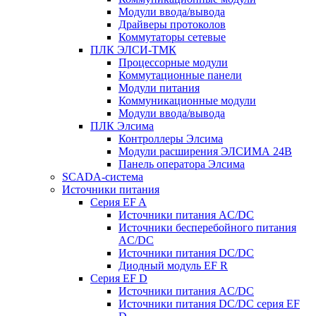
Модули ввода/вывода
Драйверы протоколов
Коммутаторы сетевые
ПЛК ЭЛСИ-ТМК
Процессорные модули
Коммутационные панели
Модули питания
Коммуникационные модули
Модули ввода/вывода
ПЛК Элсима
Контроллеры Элсима
Модули расширения ЭЛСИМА 24В
Панель оператора Элсима
SCADA-система
Источники питания
Серия EF A
Источники питания AC/DC
Источники бесперебойного питания
AC/DC
Источники питания DC/DC
Диодный модуль EF R
Серия EF D
Источники питания AC/DC
Источники питания DC/DC серия EF