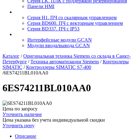
Серия LK. ПЛК с поддержкой резервирования
Панели HMI
Серия H1. ПЧ со скалярным управлением
Серия BD600. ПЧ с векторным управлением
Серия BD337. ПЧ с IP53
Интерфейсные модули GCAN
Модули ввода/вывода GCAN
Каталог
/
Оригинальная техника Siemens со склада в Санкт-
Петербурге
/
Техника автоматизации Siemens
/
Контролеры
SIMATIC
/
Контроллеры SIMATIC S7-400
/
6ES74211BL010AA0
6ES74211BL010AA0
Цена по запросу
Уточнить наличие
Цена указана без учета индивидуальной скидки
Уточнить цену
Описание