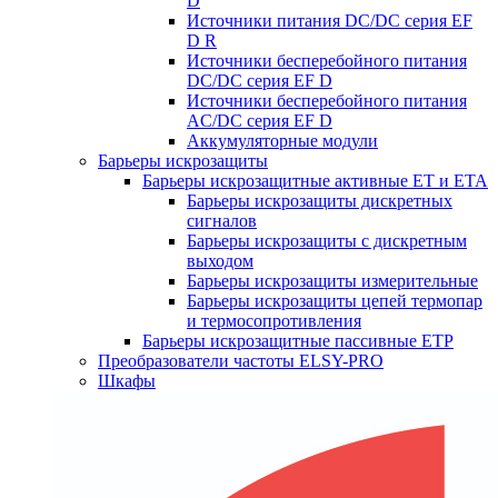
D
Источники питания DC/DC серия EF
D R
Источники бесперебойного питания
DC/DC серия EF D
Источники бесперебойного питания
AC/DC серия EF D
Аккумуляторные модули
Барьеры искрозащиты
Барьеры искрозащитные активные ET и ETA
Барьеры искрозащиты дискретных
сигналов
Барьеры искрозащиты с дискретным
выходом
Барьеры искрозащиты измерительные
Барьеры искрозащиты цепей термопар
и термосопротивления
Барьеры искрозащитные пассивные ЕТР
Преобразователи частоты ELSY-PRO
Шкафы