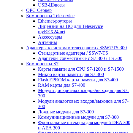
USB-Шлюзы
ОРС-Сервер
Компоненты Teleservice
Ethernet-роутеры
Лицензии на ПО для Teleservice
myREX24.net
Аксессуары
Антенны
Адаптеры к системам телесервиса / SSW7/TS 300
Стандартные адаптеры / SSW7-TS
Адаптеры совместимые с S7-300 / TS 300
Компоненты S7
Карты памяти для CPU S7-1200 и S7-1500
Микро карты памяти для S7-300
Flash EPROM карты памяти для S7-400
RAM карты для S7-400
Модули дискретных входов/выходов для S7-
300
Модули аналоговых входов/выходов для S7-
300
Ложные модули для S7-300
Коммуникационные модули для S7-300
Фронтальные штекеры для модулей DEA 300
и AEA 300