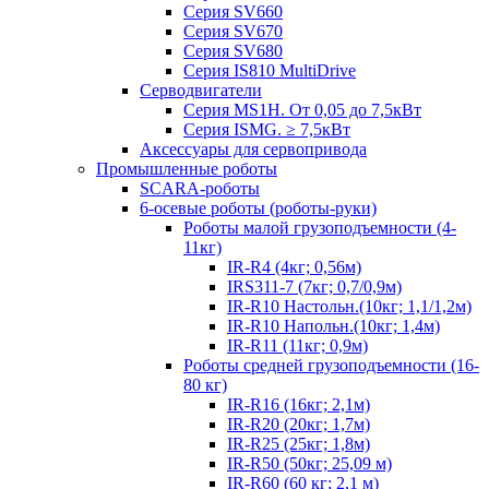
Серия SV660
Серия SV670
Серия SV680
Серия IS810 MultiDrive
Серводвигатели
Серия MS1H. От 0,05 до 7,5кВт
Серия ISMG. ≥ 7,5кВт
Аксессуары для сервопривода
Промышленные роботы
SCARA-роботы
6-осевые роботы (роботы-руки)
Роботы малой грузоподъемности (4-
11кг)
IR-R4 (4кг; 0,56м)
IRS311-7 (7кг; 0,7/0,9м)
IR-R10 Настольн.(10кг; 1,1/1,2м)
IR-R10 Напольн.(10кг; 1,4м)
IR-R11 (11кг; 0,9м)
Роботы средней грузоподъемности (16-
80 кг)
IR-R16 (16кг; 2,1м)
IR-R20 (20кг; 1,7м)
IR-R25 (25кг; 1,8м)
IR-R50 (50кг; 25,09 м)
IR-R60 (60 кг; 2,1 м)