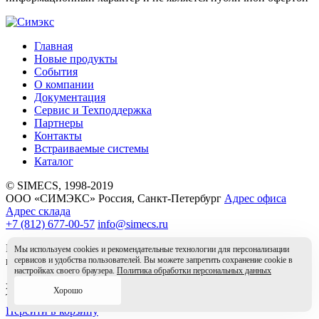
Главная
Новые продукты
События
О компании
Документация
Сервис и Техподдержка
Партнеры
Контакты
Встраиваемые системы
Каталог
© SIMECS, 1998-2019
ООО «СИМЭКС» Россия, Санкт-Петербург
Адрес офиса
Адрес склада
+7 (812) 677-00-57
info@simecs.ru
Вся информация на данном сайте носит справочный характер
Мы используем cookies и рекомендательные технологии для персонализации
и не является публичной офертой.
сервисов и удобства пользователей. Вы можете запретить сохранение cookie в
настройках своего браузера.
Политика обработки персональных данных
x
Хорошо
Товар в корзине
Перейти в корзину