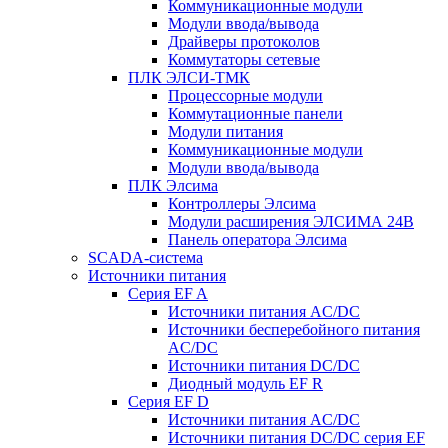
Коммуникационные модули
Модули ввода/вывода
Драйверы протоколов
Коммутаторы сетевые
ПЛК ЭЛСИ-ТМК
Процессорные модули
Коммутационные панели
Модули питания
Коммуникационные модули
Модули ввода/вывода
ПЛК Элсима
Контроллеры Элсима
Модули расширения ЭЛСИМА 24В
Панель оператора Элсима
SCADA-система
Источники питания
Серия EF A
Источники питания AC/DC
Источники бесперебойного питания
AC/DC
Источники питания DC/DC
Диодный модуль EF R
Серия EF D
Источники питания AC/DC
Источники питания DC/DC серия EF