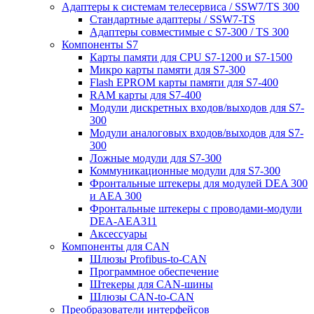
Адаптеры к системам телесервиса / SSW7/TS 300
Стандартные адаптеры / SSW7-TS
Адаптеры совместимые с S7-300 / TS 300
Компоненты S7
Карты памяти для CPU S7-1200 и S7-1500
Микро карты памяти для S7-300
Flash EPROM карты памяти для S7-400
RAM карты для S7-400
Модули дискретных входов/выходов для S7-
300
Модули аналоговых входов/выходов для S7-
300
Ложные модули для S7-300
Коммуникационные модули для S7-300
Фронтальные штекеры для модулей DEA 300
и AEA 300
Фронтальные штекеры с проводами-модули
DEA-AEA311
Аксессуары
Компоненты для CAN
Шлюзы Profibus-to-CAN
Программное обеспечение
Штекеры для CAN-шины
Шлюзы CAN-to-CAN
Преобразователи интерфейсов