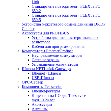
Link
Стандартные повторители - FLEXtra FO,
650-2
Стандартные повторители - FLEXtra FO,
650-5
Устройства межсетевого обмена данными DP/DP
Coupler
Аксессуары для PROFIBUS
Устройства для питания терминальных
резисторов
Кабели для программирования
Коммутаторы Ethernet\Profinet
Неуправляемые коммутаторы
Сетевые экраны
Управляемые коммутаторы
Шлюзы NETLink® Gateways
Ethernet - Шлюзы
USB-Шлюзы
ОРС-Сервер
Компоненты Teleservice
Ethernet-роутеры
Лицензии на ПО для Teleservice
myREX24.net
Аксессуары
Антенны