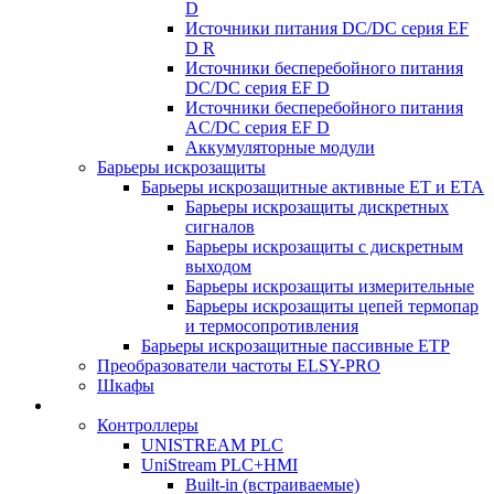
D
Источники питания DC/DC серия EF
D R
Источники бесперебойного питания
DC/DC серия EF D
Источники бесперебойного питания
AC/DC серия EF D
Аккумуляторные модули
Барьеры искрозащиты
Барьеры искрозащитные активные ET и ETA
Барьеры искрозащиты дискретных
сигналов
Барьеры искрозащиты с дискретным
выходом
Барьеры искрозащиты измерительные
Барьеры искрозащиты цепей термопар
и термосопротивления
Барьеры искрозащитные пассивные ЕТР
Преобразователи частоты ELSY-PRO
Шкафы
Контроллеры
UNISTREAM PLC
UniStream PLC+HMI
Built-in (встраиваемые)