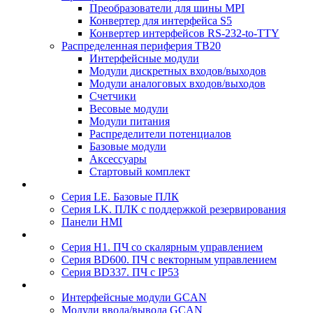
Преобразователи для шины MPI
Конвертер для интерфейса S5
Конвертер интерфейсов RS-232-to-TTY
Распределенная периферия TB20
Интерфейсные модули
Модули дискретных входов/выходов
Модули аналоговых входов/выходов
Счетчики
Весовые модули
Модули питания
Распределители потенциалов
Базовые модули
Аксесcуары
Стартовый комплект
Серия LE. Базовые ПЛК
Серия LK. ПЛК с поддержкой резервирования
Панели HMI
Серия H1. ПЧ со скалярным управлением
Серия BD600. ПЧ с векторным управлением
Серия BD337. ПЧ с IP53
Интерфейсные модули GCAN
Модули ввода/вывода GCAN