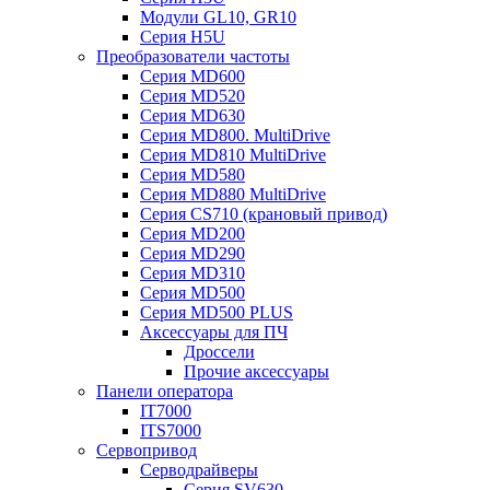
Модули GL10, GR10
Серия H5U
Преобразователи частоты
Серия MD600
Серия MD520
Серия MD630
Серия MD800. MultiDrive
Серия MD810 MultiDrive
Серия MD580
Серия MD880 MultiDrive
Серия CS710 (крановый привод)
Серия MD200
Серия MD290
Серия MD310
Серия MD500
Серия MD500 PLUS
Аксессуары для ПЧ
Дроссели
Прочие аксессуары
Панели оператора
IT7000
ITS7000
Сервопривод
Серводрайверы
Серия SV630