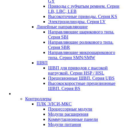
GY
Приводы с зубчатым ремнем. Серии
LB, LBC, LEB
Высокоточные приводы. Серия KS
Электроцилиндры. Серия LY
Линейные направляющие
Направляющие шарикового типа.
Серия SBI
Направляющие роликового типа.
Серия SBR
Направляющие микрошарикового
типа. Серии SMN/SMW
ШВП
ШВП для приводов с высокой
нагрузкой. Серии HSP / HSL
Прецизионные ШВП. Серия UBS
Высокоскоростные прецизионные
ШВП. Серия BS
Контроллеры
ПЛК ЭЛСИ-МКС
Процессорные модули
Модули расширения
Коммутационные панели
Модули питания