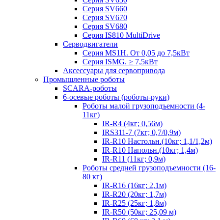
Серия SV660
Серия SV670
Серия SV680
Серия IS810 MultiDrive
Серводвигатели
Серия MS1H. От 0,05 до 7,5кВт
Серия ISMG. ≥ 7,5кВт
Аксессуары для сервопривода
Промышленные роботы
SCARA-роботы
6-осевые роботы (роботы-руки)
Роботы малой грузоподъемности (4-
11кг)
IR-R4 (4кг; 0,56м)
IRS311-7 (7кг; 0,7/0,9м)
IR-R10 Настольн.(10кг; 1,1/1,2м)
IR-R10 Напольн.(10кг; 1,4м)
IR-R11 (11кг; 0,9м)
Роботы средней грузоподъемности (16-
80 кг)
IR-R16 (16кг; 2,1м)
IR-R20 (20кг; 1,7м)
IR-R25 (25кг; 1,8м)
IR-R50 (50кг; 25,09 м)