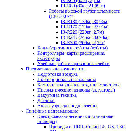
IR-R60 (60 кг; 2,1 м)
IR-R80 (80кг; 21,09 м)
Роботы высокой грузоподъемности
(130-300 кг)
IR-R130 (130кг; 30,96м)
IR-R170 (170кг; 27,01м)
IR-R220 (220кг; 2,7м)
IR-R245 (245кг; 3,094м)
IR-R300 (300кг; 2,7кг)
Коллаборативные роботы (коботы)
Контроллеры, карты расширения,
аксессуары
Учебные роботизированные ячейки
Пневматические компоненты
Подготовка воздуха
Пропорциональные клапаны
Компоненты управления, пневмоострова
Пневматические приводы (актуаторы)
Вакуумная техника
Датчики
Аксессуары для подключения
Линейные направляющие
Электромеханические оси (линейные
приводы)
Приводы с ШВП. Серии LS, GS, LSC,