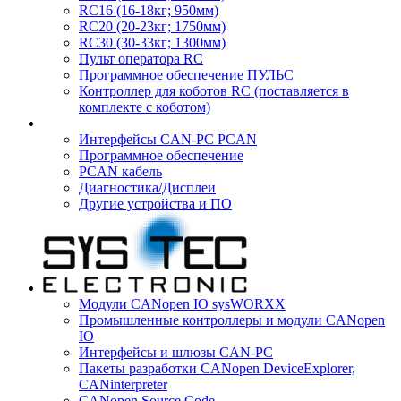
RC16 (16-18кг; 950мм)
RC20 (20-23кг; 1750мм)
RC30 (30-33кг; 1300мм)
Пульт оператора RC
Программное обеспечение ПУЛЬС
Контроллер для коботов RC (поставляется в
комплекте с коботом)
Интерфейсы CAN-PC PCAN
Программное обеспечение
PCAN кабель
Диагностика/Дисплеи
Другие устройства и ПО
Модули CANopen IO sysWORXX
Промышленные контроллеры и модули CANopen
IO
Интерфейсы и шлюзы CAN-PC
Пакеты разработки CANopen DeviceExplorer,
CANinterpreter
CANopen Source Code