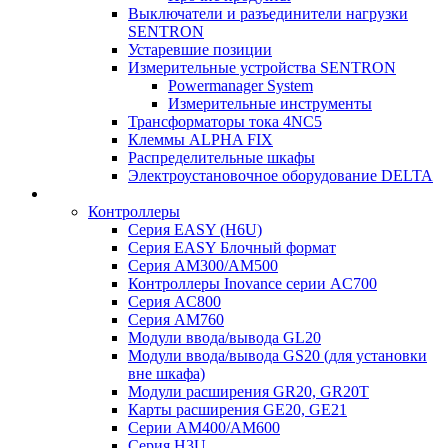
Выключатели и разъединители нагрузки
SENTRON
Устаревшие позиции
Измерительные устройства SENTRON
Powermanager System
Измерительные инструменты
Трансформаторы тока 4NC5
Клеммы ALPHA FIX
Распределительные шкафы
Электроустановочное оборудование DELTA
Контроллеры
Серия EASY (H6U)
Серия EASY Блочный формат
Серия AM300/AM500
Контроллеры Inovance серии AC700
Серия AC800
Серия AM760
Модули ввода/вывода GL20
Модули ввода/вывода GS20 (для установки
вне шкафа)
Модули расширения GR20, GR20T
Карты расширения GE20, GE21
Серии AM400/AM600
Серия H3U