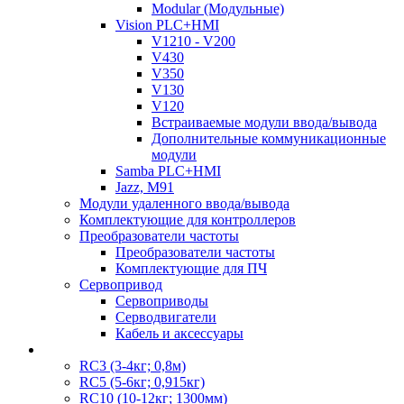
Modular (Модульные)
Vision PLC+HMI
V1210 - V200
V430
V350
V130
V120
Встраиваемые модули ввода/вывода
Дополнительные коммуникационные
модули
Samba PLC+HMI
Jazz, M91
Модули удаленного ввода/вывода
Комплектующие для контроллеров
Преобразователи частоты
Преобразователи частоты
Комплектующие для ПЧ
Сервопривод
Сервоприводы
Серводвигатели
Кабель и аксессуары
RC3 (3-4кг; 0,8м)
RC5 (5-6кг; 0,915кг)
RC10 (10-12кг; 1300мм)