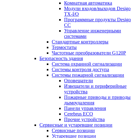
Комнатная автоматика
Модули входов/выходов Desigo
TX-I/O
Программные продукты Desigo
CC
Управление инженерными
системами
Стандартные контроллеры
Термостаты
Частотные преобразователи G120P
Безопасность здания
Система охранной сигнализации
Системы контроля доступа
Системы пожарной сигнализации
Оповещатели
Извещатели и периферийные
устройства
Пожарные приводы и приводы
дымоудаления
Панели управления
Cerebrus ECO
Прочие устройства
Сервисные и устаревшие позиции
Сервисные позиции
Устаревшие позиции