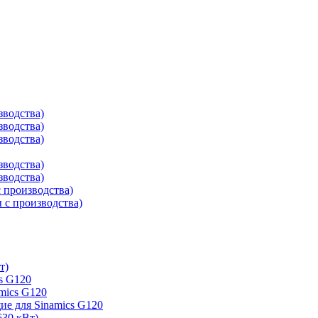
зводства)
зводства)
зводства)
зводства)
зводства)
 производства)
с производства)
т)
s G120
mics G120
е для Sinamics G120
630 кВт)