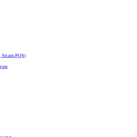
, Sicam PQS)
ргии