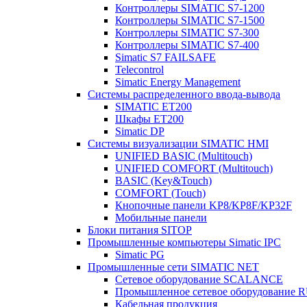
Контроллеры SIMATIC S7-1200
Контроллеры SIMATIC S7-1500
Контроллеры SIMATIC S7-300
Контроллеры SIMATIC S7-400
Simatic S7 FAILSAFE
Telecontrol
Simatic Energy Management
Системы распределенного ввода-вывода
SIMATIC ET200
Шкафы ET200
Simatic DP
Системы визуализации SIMATIC HMI
UNIFIED BASIC (Multitouch)
UNIFIED COMFORT (Multitouch)
BASIC (Key&Touch)
COMFORT (Touch)
Кнопочные панели KP8/KP8F/KP32F
Мобильные панели
Блоки питания SITOP
Промышленные компьютеры Simatic IPC
Simatic PG
Промышленные сети SIMATIC NET
Сетевое оборудование SCALANCE
Промышленное сетевое оборудовани
Кабельная продукция