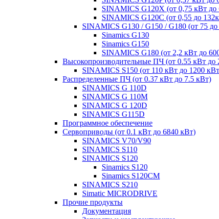
SINAMICS G120X (от 0,75 кВт до 
SINAMICS G120C (от 0,55 до 132к
SINAMICS G130 / G150 / G180 (от 75 до
Sinamics G130
Sinamics G150
SINAMICS G180 (от 2,2 кВт до 60
Высокопроизводительные ПЧ (от 0.55 кВт до 
SINAMICS S150 (от 110 кВт до 1200 кВт
Распределенные ПЧ (от 0.37 кВт до 7.5 кВт)
SINAMICS G 110D
SINAMICS G 110M
SINAMICS G 120D
SINAMICS G115D
Программное обеспечение
Сервоприводы (от 0.1 кВт до 6840 кВт)
SINAMICS V70/V90
SINAMICS S110
SINAMICS S120
Sinamics S120
Sinamics S120CM
SINAMICS S210
Simatic MICRODRIVE
Прочие продукты
Документация