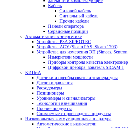
Запчасти и комплектующие
Кабель
Силовой кабель
Сигнальный кабель
Прочие кабели
Панели оператора
Сервисные позиции
Автоматизация в энергетике
Устройства РЗА SIPROTEC
Устройства АСУ (Sicam PAS, Sicam 1703)
Устройства для измерения ЭП (Simeas, Sentron
Измерители мощности
Приборы контроля качества электроэне
Цифровой преобра- зователь SICAM T
КИПиА
Датчики и преобразователи температуры
Датчики давления
Расходомеры
Позиционеры
Уровнемеры и сигнализаторы
Технологии взвешивания
Прочие продукты
Снимаемые с производства продукты
Низковольтная коммутационная аппаратура
Автоматические выключатели