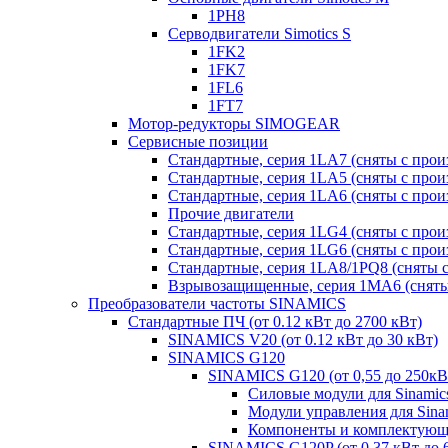
1PH8
Серводвигатели Simotics S
1FK2
1FK7
1FL6
1FT7
Мотор-редукторы SIMOGEAR
Сервисные позиции
Стандартные, серия 1LA7 (сняты с прои
Стандартные, серия 1LA5 (сняты с прои
Стандартные, серия 1LA6 (сняты с прои
Прочие двигатели
Стандартные, серия 1LG4 (сняты с прои
Стандартные, серия 1LG6 (сняты с прои
Стандартные, серия 1LA8/1PQ8 (сняты с
Взрывозащищенные, серия 1MA6 (сняты 
Преобразователи частоты SINAMICS
Стандартные ПЧ (от 0.12 кВт до 2700 кВт)
SINAMICS V20 (от 0.12 кВт до 30 кВт)
SINAMICS G120
SINAMICS G120 (от 0,55 до 250кВ
Силовые модули для Sinamic
Модули управления для Sina
Компоненты и комплектующи
SINAMICS G120P (от 0,37 кВт до 