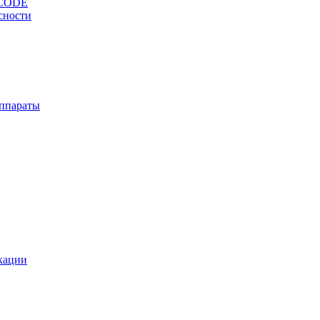
OCODE
сности
ппараты
кации