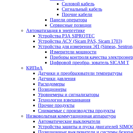
Силовой кабель
Сигнальный кабель
Прочие кабели
Панели оператора
Сервисные позиции
Автоматизация в энергетике
Устройства РЗА SIPROTEC
Устройства АСУ (Sicam PAS, Sicam 1703)
Устройства для измерения ЭП (Simeas, Sentron
Измерители мощности
Приборы контроля качества электроэне
Цифровой преобра- зователь SICAM T
КИПиА
Датчики и преобразователи температуры
Датчики давления
Расходомеры
Позиционеры
Уровнемеры и сигнализаторы
Технологии взвешивания
Прочие продукты
Снимаемые с производства продукты
Низковольтная коммутационная аппаратура
Автоматические выключатели
Устройства защиты и пуска двигателей SIM
Позиционные выключатели и системы безопа