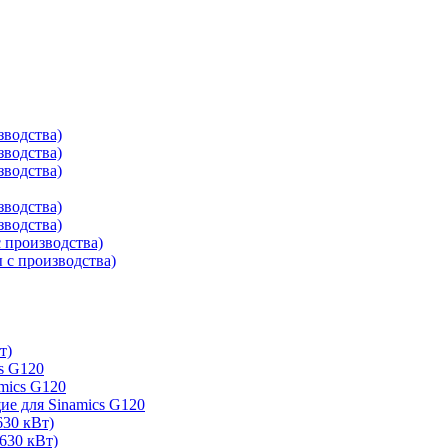
зводства)
зводства)
зводства)
зводства)
зводства)
 производства)
с производства)
т)
s G120
mics G120
е для Sinamics G120
630 кВт)
630 кВт)