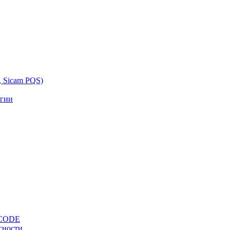
, Sicam PQS)
ргии
OCODE
сности