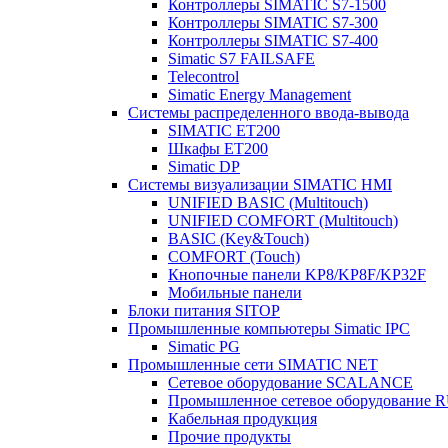
Контроллеры SIMATIC S7-1500
Контроллеры SIMATIC S7-300
Контроллеры SIMATIC S7-400
Simatic S7 FAILSAFE
Telecontrol
Simatic Energy Management
Системы распределенного ввода-вывода
SIMATIC ET200
Шкафы ET200
Simatic DP
Системы визуализации SIMATIC HMI
UNIFIED BASIC (Multitouch)
UNIFIED COMFORT (Multitouch)
BASIC (Key&Touch)
COMFORT (Touch)
Кнопочные панели KP8/KP8F/KP32F
Мобильные панели
Блоки питания SITOP
Промышленные компьютеры Simatic IPC
Simatic PG
Промышленные сети SIMATIC NET
Сетевое оборудование SCALANCE
Промышленное сетевое оборудовани
Кабельная продукция
Прочие продукты