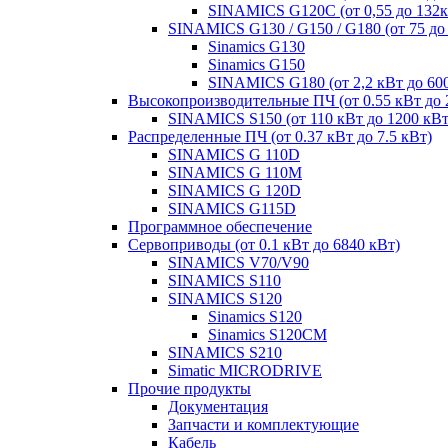
SINAMICS G120C (от 0,55 до 132к
SINAMICS G130 / G150 / G180 (от 75 до
Sinamics G130
Sinamics G150
SINAMICS G180 (от 2,2 кВт до 60
Высокопроизводительные ПЧ (от 0.55 кВт до 
SINAMICS S150 (от 110 кВт до 1200 кВт
Распределенные ПЧ (от 0.37 кВт до 7.5 кВт)
SINAMICS G 110D
SINAMICS G 110M
SINAMICS G 120D
SINAMICS G115D
Программное обеспечение
Сервоприводы (от 0.1 кВт до 6840 кВт)
SINAMICS V70/V90
SINAMICS S110
SINAMICS S120
Sinamics S120
Sinamics S120CM
SINAMICS S210
Simatic MICRODRIVE
Прочие продукты
Документация
Запчасти и комплектующие
Кабель