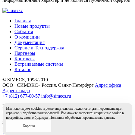
информационный характер и не является публичной офертой
Главная
Новые продукты
События
О компании
Документация
Сервис и Техподдержка
Партнеры
Контакты
Встраиваемые системы
Каталог
© SIMECS, 1998-2019
ООО «СИМЭКС» Россия, Санкт-Петербург
Адрес офиса
Адрес склада
+7 (812) 677-00-57
info@simecs.ru
Вся информация на данном сайте носит справочный характер
Мы используем cookies и рекомендательные технологии для персонализации
и не является публичной офертой.
сервисов и удобства пользователей. Вы можете запретить сохранение cookie в
настройках своего браузера.
Политика обработки персональных данных
x
Хорошо
Товар в корзине
Перейти в корзину