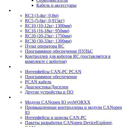
Серводвигатели
Кабель и аксессуары
RC3 (3-4кг; 0,8м)
RC5 (5-6кг; 0,915кг)
RC10 (10-12кг; 1300мм)
RC16 (16-18кг; 950мм)
RC20 (20-23кг; 1750мм)
RC30 (30-33кг; 1300мм)
Пульт оператора RC
Программное обеспечение ПУЛЬС
Контроллер для коботов RC (поставляется в
комплекте с коботом)
Интерфейсы CAN-PC PCAN
Программное обеспечение
PCAN кабель
Диагностика/Дисплеи
Другие устройства и ПО
Модули CANopen IO sysWORXX
Промышленные контроллеры и модули CANopen
IO
Интерфейсы и шлюзы CAN-PC
Пакеты разработки CANopen DeviceExplorer,