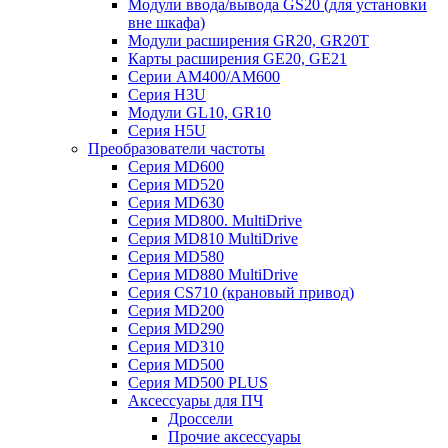
Модули ввода/вывода GS20 (для установки
вне шкафа)
Модули расширения GR20, GR20T
Карты расширения GE20, GE21
Серии AM400/AM600
Серия H3U
Модули GL10, GR10
Серия H5U
Преобразователи частоты
Серия MD600
Серия MD520
Серия MD630
Серия MD800. MultiDrive
Серия MD810 MultiDrive
Серия MD580
Серия MD880 MultiDrive
Серия CS710 (крановый привод)
Серия MD200
Серия MD290
Серия MD310
Серия MD500
Серия MD500 PLUS
Аксессуары для ПЧ
Дроссели
Прочие аксессуары