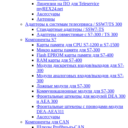
Лицензии на ПО для Teleservice
myREX24.net
Аксессуары
Антенны
Адаптеры к системам телесервиса / SSW7/TS 300
Стандартные адаптеры / SSW7-TS
Адаптеры совместимые с S7-300 / TS 300
Компоненты S7
Карты памяти для CPU S7-1200 и S7-1500
Микро карты памяти для S7-300
Flash EPROM карты памяти для S7-400
RAM карты для S7-400
Модули дискретных входов/выходов для S7-
300
Модули аналоговых входов/выходов для S7-
300
Ложные модули для S7-300
Коммуникационные модули для S7-300
Фронтальные штекеры для модулей DEA 300
и AEA 300
Фронтальные штекеры с проводами-модули
DEA-AEA311
Аксессуары
Компоненты для CAN
Шлюзы Profibus-to-CAN