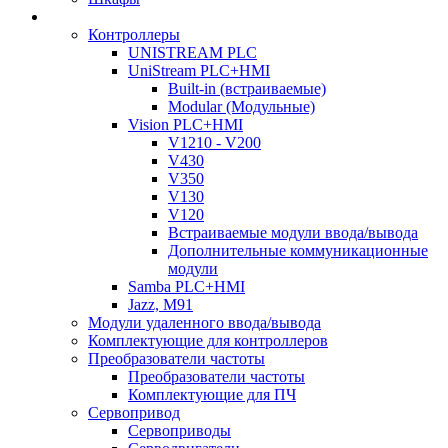
Контроллеры
UNISTREAM PLC
UniStream PLC+HMI
Built-in (встраиваемые)
Modular (Модульные)
Vision PLC+HMI
V1210 - V200
V430
V350
V130
V120
Встраиваемые модули ввода/вывода
Дополнительные коммуникационные
модули
Samba PLC+HMI
Jazz, M91
Модули удаленного ввода/вывода
Комплектующие для контроллеров
Преобразователи частоты
Преобразователи частоты
Комплектующие для ПЧ
Сервопривод
Сервоприводы