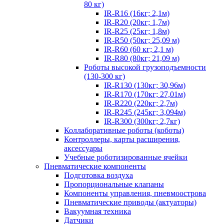
80 кг)
IR-R16 (16кг; 2,1м)
IR-R20 (20кг; 1,7м)
IR-R25 (25кг; 1,8м)
IR-R50 (50кг; 25,09 м)
IR-R60 (60 кг; 2,1 м)
IR-R80 (80кг; 21,09 м)
Роботы высокой грузоподъемности
(130-300 кг)
IR-R130 (130кг; 30,96м)
IR-R170 (170кг; 27,01м)
IR-R220 (220кг; 2,7м)
IR-R245 (245кг; 3,094м)
IR-R300 (300кг; 2,7кг)
Коллаборативные роботы (коботы)
Контроллеры, карты расширения,
аксессуары
Учебные роботизированные ячейки
Пневматические компоненты
Подготовка воздуха
Пропорциональные клапаны
Компоненты управления, пневмоострова
Пневматические приводы (актуаторы)
Вакуумная техника
Датчики