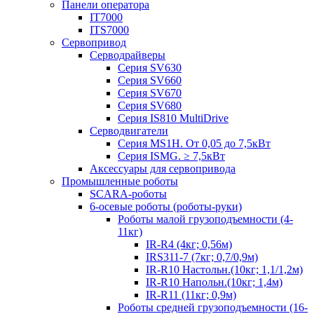
Панели оператора
IT7000
ITS7000
Сервопривод
Серводрайверы
Серия SV630
Серия SV660
Серия SV670
Серия SV680
Серия IS810 MultiDrive
Серводвигатели
Серия MS1H. От 0,05 до 7,5кВт
Серия ISMG. ≥ 7,5кВт
Аксессуары для сервопривода
Промышленные роботы
SCARA-роботы
6-осевые роботы (роботы-руки)
Роботы малой грузоподъемности (4-
11кг)
IR-R4 (4кг; 0,56м)
IRS311-7 (7кг; 0,7/0,9м)
IR-R10 Настольн.(10кг; 1,1/1,2м)
IR-R10 Напольн.(10кг; 1,4м)
IR-R11 (11кг; 0,9м)
Роботы средней грузоподъемности (16-