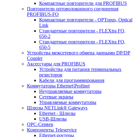
Компактные повторители для PROFIBUS
Повторители оптоволоконного соединения
PROFIBUS-FO
Компактные повторители - OPTopus, Optical
Link
Стандартные повторители - FLEXtra FO,
650-2
Стандартные повторители - FLEXtra FO,
650-5
Устройства межсетевого обмена данными DP/DP
Coupler
Аксессуары для PROFIBUS
Устройства для питания терминальных
резисторов
Кабели для программирования
Коммутаторы Ethernet\Profinet
Неуправляемые коммутаторы
Сетевые экраны
Управляемые коммутаторы
Шлюзы NETLink® Gateways
Ethernet - Шлюзы
USB-Шлюзы
ОРС-Сервер
Компоненты Teleservice
Ethernet-роутеры