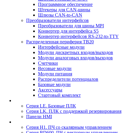
Программное обеспечение
Штекеры для CAN-шины
Шлюзы CAN-to-CAN
Преобразователи интерфейсов
Преобразователи для шины MPI
Конвертер для интерфейса S5
Конвертер интерфейсов RS-232-to-TTY
Распределенная периферия TB20
Интерфейсные модули
Модули дискретных входов/выходов
Модули аналоговых входов/выходов
Счетчики
Весовые модули
Модули питания
Распределители потенциалов
Базовые модули
Аксесcуары
Стартовый комплект
Серия LE. Базовые ПЛК
Серия LK. ПЛК с поддержкой резервирования
Панели HMI
Серия H1. ПЧ со скалярным управлением
Серия BD600. ПЧ с векторным управлением