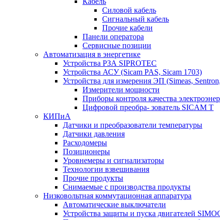
Кабель
Силовой кабель
Сигнальный кабель
Прочие кабели
Панели оператора
Сервисные позиции
Автоматизация в энергетике
Устройства РЗА SIPROTEC
Устройства АСУ (Sicam PAS, Sicam 1703)
Устройства для измерения ЭП (Simeas, Sentron
Измерители мощности
Приборы контроля качества электроэне
Цифровой преобра- зователь SICAM T
КИПиА
Датчики и преобразователи температуры
Датчики давления
Расходомеры
Позиционеры
Уровнемеры и сигнализаторы
Технологии взвешивания
Прочие продукты
Снимаемые с производства продукты
Низковольтная коммутационная аппаратура
Автоматические выключатели
Устройства защиты и пуска двигателей SIM