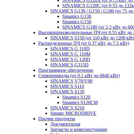
SINAMICS G120X (от 0,75 кВт до 
SINAMICS G120C (от 0,55 до 132к
SINAMICS G130 / G150 / G180 (от 75 до
Sinamics G130
Sinamics G150
SINAMICS G180 (от 2,2 кВт до 60
Высокопроизводительные ПЧ (от 0.55 кВт до 
SINAMICS S150 (от 110 кВт до 1200 кВт
Распределенные ПЧ (от 0.37 кВт до 7.5 кВт)
SINAMICS G 110D
SINAMICS G 110M
SINAMICS G 120D
SINAMICS G115D
Программное обеспечение
Сервоприводы (от 0.1 кВт до 6840 кВт)
SINAMICS V70/V90
SINAMICS S110
SINAMICS S120
Sinamics S120
Sinamics S120CM
SINAMICS S210
Simatic MICRODRIVE
Прочие продукты
Документация
Запчасти и комплектующие