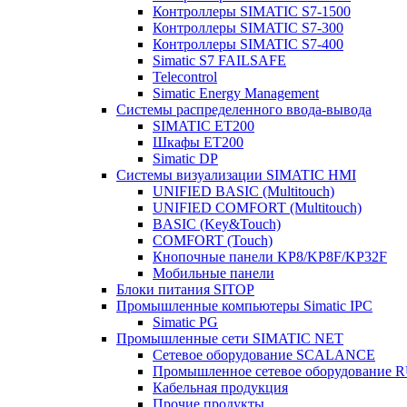
Контроллеры SIMATIC S7-1500
Контроллеры SIMATIC S7-300
Контроллеры SIMATIC S7-400
Simatic S7 FAILSAFE
Telecontrol
Simatic Energy Management
Системы распределенного ввода-вывода
SIMATIC ET200
Шкафы ET200
Simatic DP
Системы визуализации SIMATIC HMI
UNIFIED BASIC (Multitouch)
UNIFIED COMFORT (Multitouch)
BASIC (Key&Touch)
COMFORT (Touch)
Кнопочные панели KP8/KP8F/KP32F
Мобильные панели
Блоки питания SITOP
Промышленные компьютеры Simatic IPC
Simatic PG
Промышленные сети SIMATIC NET
Сетевое оборудование SCALANCE
Промышленное сетевое оборудовани
Кабельная продукция
Прочие продукты