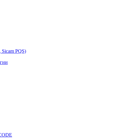
, Sicam PQS)
ргии
OCODE