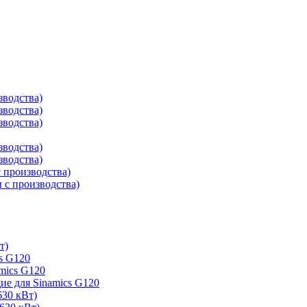
зводства)
зводства)
зводства)
зводства)
зводства)
 производства)
с производства)
т)
s G120
mics G120
е для Sinamics G120
630 кВт)