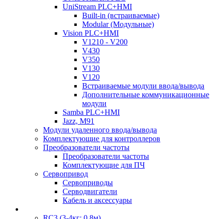
UniStream PLC+HMI
Built-in (встраиваемые)
Modular (Модульные)
Vision PLC+HMI
V1210 - V200
V430
V350
V130
V120
Встраиваемые модули ввода/вывода
Дополнительные коммуникационные
модули
Samba PLC+HMI
Jazz, M91
Модули удаленного ввода/вывода
Комплектующие для контроллеров
Преобразователи частоты
Преобразователи частоты
Комплектующие для ПЧ
Сервопривод
Сервоприводы
Серводвигатели
Кабель и аксессуары
RC3 (3-4кг; 0,8м)