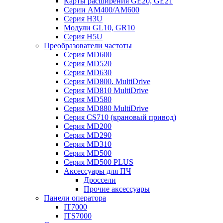
Карты расширения GE20, GE21
Серии AM400/AM600
Серия H3U
Модули GL10, GR10
Серия H5U
Преобразователи частоты
Серия MD600
Серия MD520
Серия MD630
Серия MD800. MultiDrive
Серия MD810 MultiDrive
Серия MD580
Серия MD880 MultiDrive
Серия CS710 (крановый привод)
Серия MD200
Серия MD290
Серия MD310
Серия MD500
Серия MD500 PLUS
Аксессуары для ПЧ
Дроссели
Прочие аксессуары
Панели оператора
IT7000
ITS7000