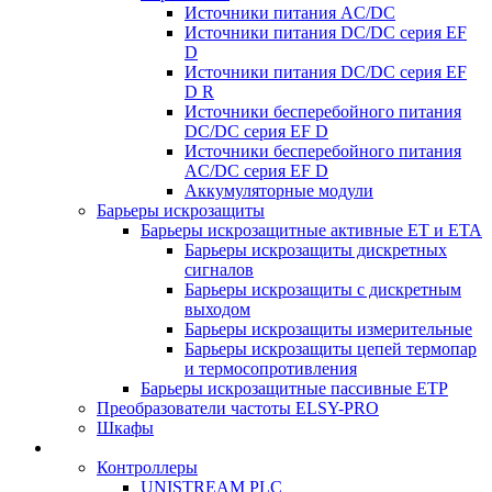
Источники питания AC/DC
Источники питания DC/DC серия EF
D
Источники питания DC/DC серия EF
D R
Источники бесперебойного питания
DC/DC серия EF D
Источники бесперебойного питания
AC/DC серия EF D
Аккумуляторные модули
Барьеры искрозащиты
Барьеры искрозащитные активные ET и ETA
Барьеры искрозащиты дискретных
сигналов
Барьеры искрозащиты с дискретным
выходом
Барьеры искрозащиты измерительные
Барьеры искрозащиты цепей термопар
и термосопротивления
Барьеры искрозащитные пассивные ЕТР
Преобразователи частоты ELSY-PRO
Шкафы
Контроллеры
UNISTREAM PLC