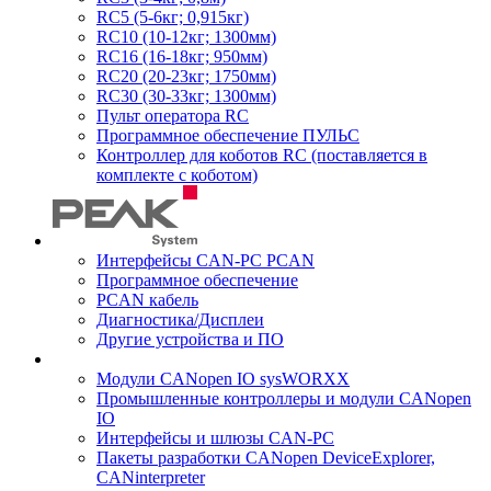
RC5 (5-6кг; 0,915кг)
RC10 (10-12кг; 1300мм)
RC16 (16-18кг; 950мм)
RC20 (20-23кг; 1750мм)
RC30 (30-33кг; 1300мм)
Пульт оператора RC
Программное обеспечение ПУЛЬС
Контроллер для коботов RC (поставляется в
комплекте с коботом)
Интерфейсы CAN-PC PCAN
Программное обеспечение
PCAN кабель
Диагностика/Дисплеи
Другие устройства и ПО
Модули CANopen IO sysWORXX
Промышленные контроллеры и модули CANopen
IO
Интерфейсы и шлюзы CAN-PC
Пакеты разработки CANopen DeviceExplorer,
CANinterpreter