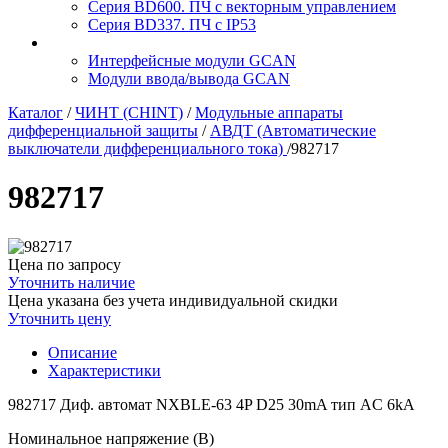
Серия BD600. ПЧ с векторным управлением
Серия BD337. ПЧ с IP53
Интерфейсные модули GCAN
Модули ввода/вывода GCAN
Каталог
/
ЧИНТ (CHINT)
/
Модульные аппараты
дифференциальной защиты
/
АВДТ (Автоматические
выключатели дифференциального тока)
/
982717
982717
Цена по запросу
Уточнить наличие
Цена указана без учета индивидуальной скидки
Уточнить цену
Описание
Характеристики
982717 Диф. автомат NXBLE-63 4P D25 30mA тип AC 6kA
Номинальное напряжение (В)