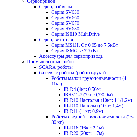
Сервопривод
Серводрайверы
Серия SV630
Серия SV660
Серия SV670
Серия SV680
Серия IS810 MultiDrive
Серводвигатели
Серия MS1H. От 0,05 до 7,5кВт
Серия ISMG. ≥ 7,5кВт
Аксессуары для сервопривода
Промышленные роботы
SCARA-роботы
6-осевые роботы (роботы-руки)
Роботы малой грузоподъемности (4-
11кг)
IR-R4 (4кг; 0,56м)
IRS311-7 (7кг; 0,7/0,9м)
IR-R10 Настольн.(10кг; 1,1/1,2м)
IR-R10 Напольн.(10кг; 1,4м)
IR-R11 (11кг; 0,9м)
Роботы средней грузоподъемности (16-
80 кг)
IR-R16 (16кг; 2,1м)
IR-R20 (20кг; 1,7м)