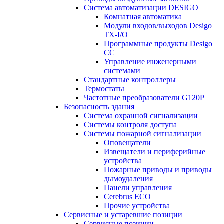
Система автоматизации DESIGO
Комнатная автоматика
Модули входов/выходов Desigo
TX-I/O
Программные продукты Desigo
CC
Управление инженерными
системами
Стандартные контроллеры
Термостаты
Частотные преобразователи G120P
Безопасность здания
Система охранной сигнализации
Системы контроля доступа
Системы пожарной сигнализации
Оповещатели
Извещатели и периферийные
устройства
Пожарные приводы и приводы
дымоудаления
Панели управления
Cerebrus ECO
Прочие устройства
Сервисные и устаревшие позиции
Сервисные позиции