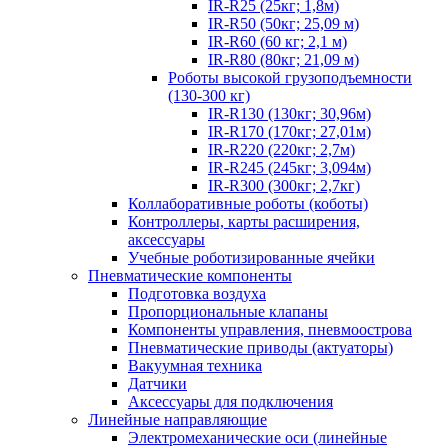
IR-R25 (25кг; 1,8м)
IR-R50 (50кг; 25,09 м)
IR-R60 (60 кг; 2,1 м)
IR-R80 (80кг; 21,09 м)
Роботы высокой грузоподъемности
(130-300 кг)
IR-R130 (130кг; 30,96м)
IR-R170 (170кг; 27,01м)
IR-R220 (220кг; 2,7м)
IR-R245 (245кг; 3,094м)
IR-R300 (300кг; 2,7кг)
Коллаборативные роботы (коботы)
Контроллеры, карты расширения,
аксессуары
Учебные роботизированные ячейки
Пневматические компоненты
Подготовка воздуха
Пропорциональные клапаны
Компоненты управления, пневмоострова
Пневматические приводы (актуаторы)
Вакуумная техника
Датчики
Аксессуары для подключения
Линейные направляющие
Электромеханические оси (линейные