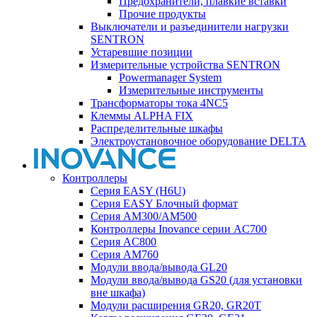
Предохранители, плавкие вставки
Прочие продукты
Выключатели и разъединители нагрузки
SENTRON
Устаревшие позиции
Измерительные устройства SENTRON
Powermanager System
Измерительные инструменты
Трансформаторы тока 4NC5
Клеммы ALPHA FIX
Распределительные шкафы
Электроустановочное оборудование DELTA
Контроллеры
Серия EASY (H6U)
Серия EASY Блочный формат
Серия AM300/AM500
Контроллеры Inovance серии AC700
Серия AC800
Серия AM760
Модули ввода/вывода GL20
Модули ввода/вывода GS20 (для установки
вне шкафа)
Модули расширения GR20, GR20T