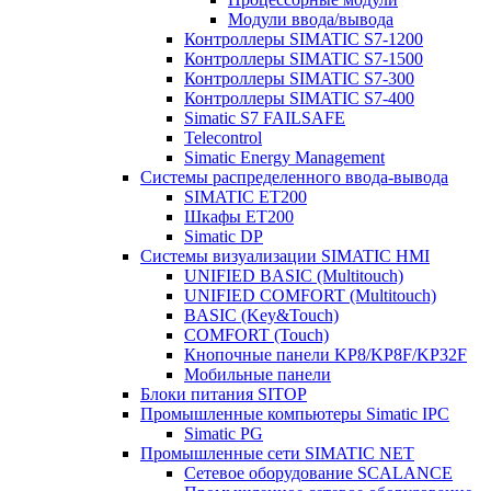
Модули ввода/вывода
Контроллеры SIMATIC S7-1200
Контроллеры SIMATIC S7-1500
Контроллеры SIMATIC S7-300
Контроллеры SIMATIC S7-400
Simatic S7 FAILSAFE
Telecontrol
Simatic Energy Management
Системы распределенного ввода-вывода
SIMATIC ET200
Шкафы ET200
Simatic DP
Системы визуализации SIMATIC HMI
UNIFIED BASIC (Multitouch)
UNIFIED COMFORT (Multitouch)
BASIC (Key&Touch)
COMFORT (Touch)
Кнопочные панели KP8/KP8F/KP32F
Мобильные панели
Блоки питания SITOP
Промышленные компьютеры Simatic IPC
Simatic PG
Промышленные сети SIMATIC NET
Сетевое оборудование SCALANCE