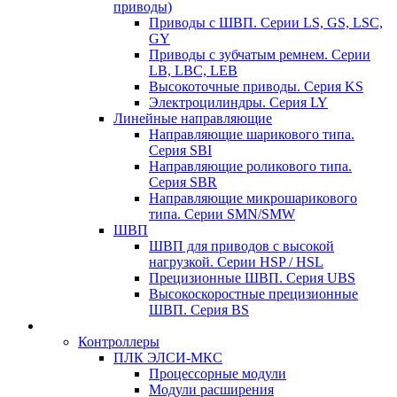
приводы)
Приводы с ШВП. Серии LS, GS, LSC,
GY
Приводы с зубчатым ремнем. Серии
LB, LBC, LEB
Высокоточные приводы. Серия KS
Электроцилиндры. Серия LY
Линейные направляющие
Направляющие шарикового типа.
Серия SBI
Направляющие роликового типа.
Серия SBR
Направляющие микрошарикового
типа. Серии SMN/SMW
ШВП
ШВП для приводов с высокой
нагрузкой. Серии HSP / HSL
Прецизионные ШВП. Серия UBS
Высокоскоростные прецизионные
ШВП. Серия BS
Контроллеры
ПЛК ЭЛСИ-МКС
Процессорные модули
Модули расширения