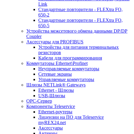
Link
Стандартные повторители - FLEXtra FO,
650-2
Стандартные повторители - FLEXtra FO,
650-5
Устройства межсетевого обмена данными DP/DP
Coupler
Аксессуары для PROFIBUS
Устройства для питания терминальных
резисторов
Кабели для программирования
Коммутаторы Ethernet\Profinet
Неуправляемые коммутаторы
Сетевые экраны
Управляемые коммутаторы
Шлюзы NETLink® Gateways
Ethernet - Шлюзы
USB-Шлюзы
ОРС-Сервер
Компоненты Teleservice
Ethernet-роутеры
Лицензии на ПО для Teleservice
myREX24.net
Аксессуары
Антенны