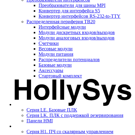
Преобразователи для шины MPI
Конвертер для интерфейса S5
Конвертер интерфейсов RS-232-to-TTY
Распределенная периферия TB20
Интерфейсные модули
Модули дискретных входов/выходов
Модули аналоговых входов/выходов
Счетчики
Весовые модули
Модули питания
Распределители потенциалов
Базовые модули
Аксесcуары
Стартовый комплект
Серия LE. Базовые ПЛК
Серия LK. ПЛК с поддержкой резервирования
Панели HMI
Серия H1. ПЧ со скалярным управлением