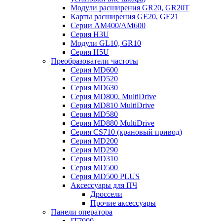
Модули расширения GR20, GR20T
Карты расширения GE20, GE21
Серии AM400/AM600
Серия H3U
Модули GL10, GR10
Серия H5U
Преобразователи частоты
Серия MD600
Серия MD520
Серия MD630
Серия MD800. MultiDrive
Серия MD810 MultiDrive
Серия MD580
Серия MD880 MultiDrive
Серия CS710 (крановый привод)
Серия MD200
Серия MD290
Серия MD310
Серия MD500
Серия MD500 PLUS
Аксессуары для ПЧ
Дроссели
Прочие аксессуары
Панели оператора
IT7000