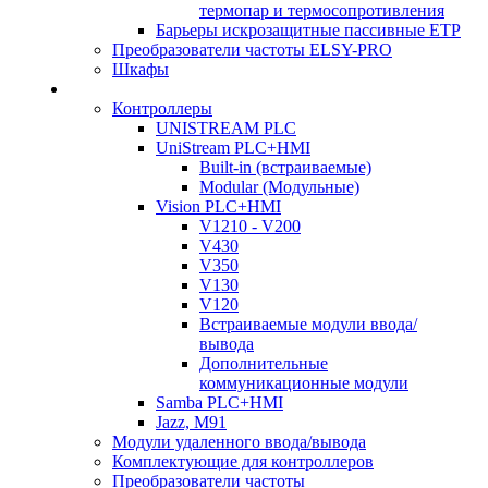
термопар и термосопротивления
Барьеры искрозащитные пассивные ЕТР
Преобразователи частоты ELSY-PRO
Шкафы
Контроллеры
UNISTREAM PLC
UniStream PLC+HMI
Built-in (встраиваемые)
Modular (Модульные)
Vision PLC+HMI
V1210 - V200
V430
V350
V130
V120
Встраиваемые модули ввода/
вывода
Дополнительные
коммуникационные модули
Samba PLC+HMI
Jazz, M91
Модули удаленного ввода/вывода
Комплектующие для контроллеров
Преобразователи частоты