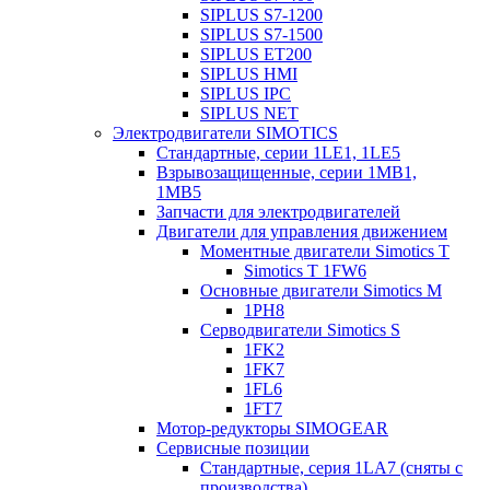
SIPLUS S7-1200
SIPLUS S7-1500
SIPLUS ET200
SIPLUS HMI
SIPLUS IPC
SIPLUS NET
Электродвигатели SIMOTICS
Стандартные, серии 1LE1, 1LE5
Взрывозащищенные, серии 1MB1,
1MB5
Запчасти для электродвигателей
Двигатели для управления движением
Моментные двигатели Simotics T
Simotics T 1FW6
Основные двигатели Simotics M
1PH8
Серводвигатели Simotics S
1FK2
1FK7
1FL6
1FT7
Мотор-редукторы SIMOGEAR
Сервисные позиции
Стандартные, серия 1LA7 (сняты с
производства)