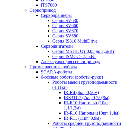
ITS7000
Сервопривод
Серводрайверы
Серия SV630
Серия SV660
Серия SV670
Серия SV680
Серия IS810 MultiDrive
Серводвигатели
Серия MS1H. От 0,05 до 7,5кВт
Серия ISMG. ≥ 7,5кВт
Аксессуары для сервопривода
Промышленные роботы
SCARA-роботы
6-осевые роботы (роботы-руки)
Роботы малой грузоподъемности
(4-11кг)
IR-R4 (4кг; 0,56м)
IRS311-7 (7кг; 0,7/0,9м)
IR-R10 Настольн.(10кг;
1,1/1,2м)
IR-R10 Напольн.(10кг; 1,4м)
IR-R11 (11кг; 0,9м)
Роботы средней грузоподъемности