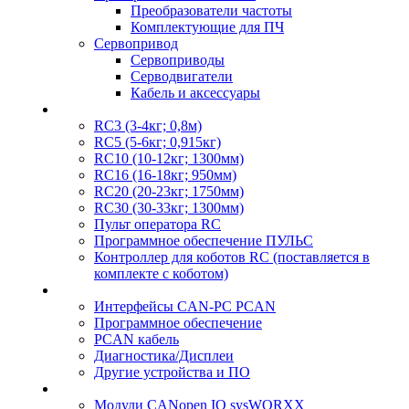
Преобразователи частоты
Комплектующие для ПЧ
Сервопривод
Сервоприводы
Серводвигатели
Кабель и аксессуары
RC3 (3-4кг; 0,8м)
RC5 (5-6кг; 0,915кг)
RC10 (10-12кг; 1300мм)
RC16 (16-18кг; 950мм)
RC20 (20-23кг; 1750мм)
RC30 (30-33кг; 1300мм)
Пульт оператора RC
Программное обеспечение ПУЛЬС
Контроллер для коботов RC (поставляется в
комплекте с коботом)
Интерфейсы CAN-PC PCAN
Программное обеспечение
PCAN кабель
Диагностика/Дисплеи
Другие устройства и ПО
Модули CANopen IO sysWORXX