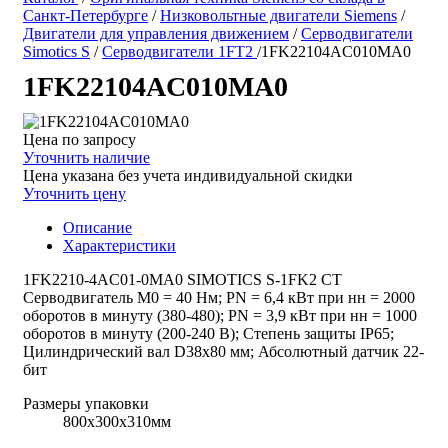
Санкт-Петербурге
/
Низковольтные двигатели Siemens
/
Двигатели для управления движением
/
Серводвигатели
Simotics S
/
Серводвигатели 1FT2
/
1FK22104AC010MA0
1FK22104AC010MA0
Цена по запросу
Уточнить наличие
Цена указана без учета индивидуальной скидки
Уточнить цену
Описание
Характеристики
1FK2210-4AC01-0MA0 SIMOTICS S-1FK2 CT
Серводвигатель М0 = 40 Нм; PN = 6,4 кВт при нн = 2000
оборотов в минуту (380-480); PN = 3,9 кВт при нн = 1000
оборотов в минуту (200-240 В); Степень защиты IP65;
Цилиндрический вал D38x80 мм; Абсолютный датчик 22-
бит
Размеры упаковки
800х300х310мм