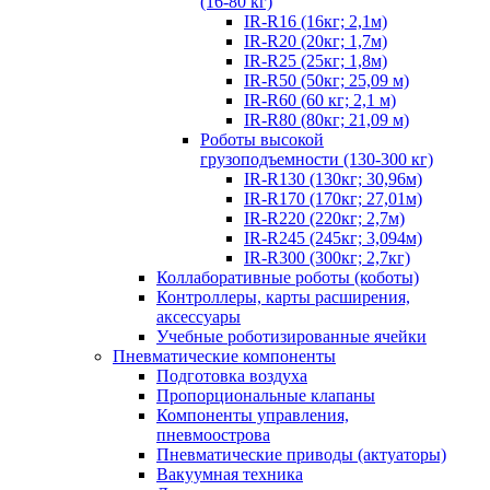
(16-80 кг)
IR-R16 (16кг; 2,1м)
IR-R20 (20кг; 1,7м)
IR-R25 (25кг; 1,8м)
IR-R50 (50кг; 25,09 м)
IR-R60 (60 кг; 2,1 м)
IR-R80 (80кг; 21,09 м)
Роботы высокой
грузоподъемности (130-300 кг)
IR-R130 (130кг; 30,96м)
IR-R170 (170кг; 27,01м)
IR-R220 (220кг; 2,7м)
IR-R245 (245кг; 3,094м)
IR-R300 (300кг; 2,7кг)
Коллаборативные роботы (коботы)
Контроллеры, карты расширения,
аксессуары
Учебные роботизированные ячейки
Пневматические компоненты
Подготовка воздуха
Пропорциональные клапаны
Компоненты управления,
пневмоострова
Пневматические приводы (актуаторы)
Вакуумная техника