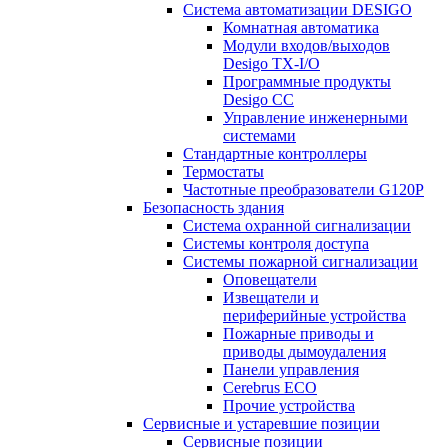
Система автоматизации DESIGO
Комнатная автоматика
Модули входов/выходов
Desigo TX-I/O
Программные продукты
Desigo CC
Управление инженерными
системами
Стандартные контроллеры
Термостаты
Частотные преобразователи G120P
Безопасность здания
Система охранной сигнализации
Системы контроля доступа
Системы пожарной сигнализации
Оповещатели
Извещатели и
периферийные устройства
Пожарные приводы и
приводы дымоудаления
Панели управления
Cerebrus ECO
Прочие устройства
Сервисные и устаревшие позиции
Сервисные позиции