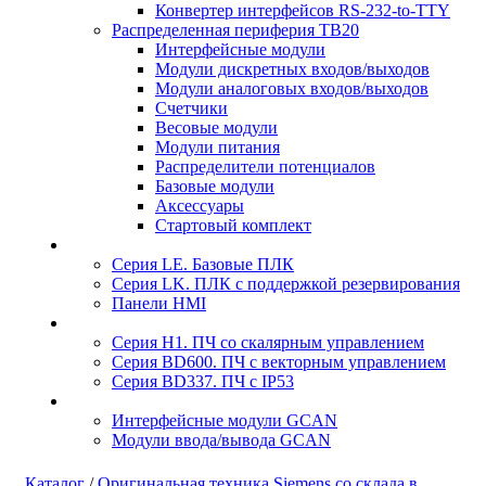
Конвертер интерфейсов RS-232-to-TTY
Распределенная периферия TB20
Интерфейсные модули
Модули дискретных входов/выходов
Модули аналоговых входов/выходов
Счетчики
Весовые модули
Модули питания
Распределители потенциалов
Базовые модули
Аксесcуары
Стартовый комплект
Серия LE. Базовые ПЛК
Серия LK. ПЛК с поддержкой резервирования
Панели HMI
Серия H1. ПЧ со скалярным управлением
Серия BD600. ПЧ с векторным управлением
Серия BD337. ПЧ с IP53
Интерфейсные модули GCAN
Модули ввода/вывода GCAN
Каталог
/
Оригинальная техника Siemens со склада в