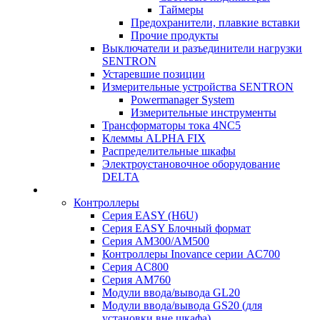
Таймеры
Предохранители, плавкие вставки
Прочие продукты
Выключатели и разъединители нагрузки
SENTRON
Устаревшие позиции
Измерительные устройства SENTRON
Powermanager System
Измерительные инструменты
Трансформаторы тока 4NC5
Клеммы ALPHA FIX
Распределительные шкафы
Электроустановочное оборудование
DELTA
Контроллеры
Серия EASY (H6U)
Серия EASY Блочный формат
Серия AM300/AM500
Контроллеры Inovance серии AC700
Серия AC800
Серия AM760
Модули ввода/вывода GL20
Модули ввода/вывода GS20 (для
установки вне шкафа)