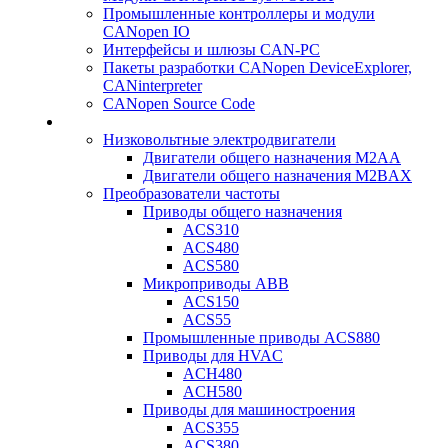
Промышленные контроллеры и модули
CANopen IO
Интерфейсы и шлюзы CAN-PC
Пакеты разработки CANopen DeviceExplorer,
CANinterpreter
CANopen Source Code
Низковольтные электродвигатели
Двигатели общего назначения M2AA
Двигатели общего назначения M2BAX
Преобразователи частоты
Приводы общего назначения
ACS310
ACS480
ACS580
Микроприводы ABB
ACS150
ACS55
Промышленные приводы ACS880
Приводы для HVAC
ACH480
ACH580
Приводы для машиностроения
ACS355
ACS380