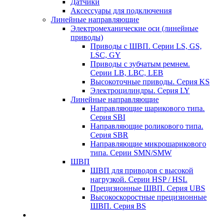
Датчики
Аксессуары для подключения
Линейные направляющие
Электромеханические оси (линейные
приводы)
Приводы с ШВП. Серии LS, GS,
LSC, GY
Приводы с зубчатым ремнем.
Серии LB, LBC, LEB
Высокоточные приводы. Серия KS
Электроцилиндры. Серия LY
Линейные направляющие
Направляющие шарикового типа.
Серия SBI
Направляющие роликового типа.
Серия SBR
Направляющие микрошарикового
типа. Серии SMN/SMW
ШВП
ШВП для приводов с высокой
нагрузкой. Серии HSP / HSL
Прецизионные ШВП. Серия UBS
Высокоскоростные прецизионные
ШВП. Серия BS