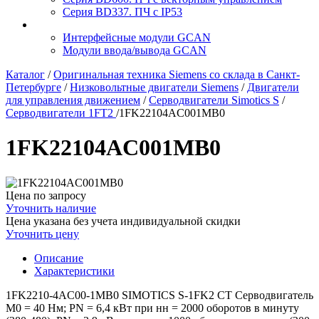
Серия BD337. ПЧ с IP53
Интерфейсные модули GCAN
Модули ввода/вывода GCAN
Каталог
/
Оригинальная техника Siemens со склада в Санкт-
Петербурге
/
Низковольтные двигатели Siemens
/
Двигатели
для управления движением
/
Серводвигатели Simotics S
/
Серводвигатели 1FT2
/
1FK22104AC001MB0
1FK22104AC001MB0
Цена по запросу
Уточнить наличие
Цена указана без учета индивидуальной скидки
Уточнить цену
Описание
Характеристики
1FK2210-4AC00-1MB0 SIMOTICS S-1FK2 CT Серводвигатель
М0 = 40 Нм; PN = 6,4 кВт при нн = 2000 оборотов в минуту