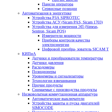
Панели оператора
Сервисные позиции
Автоматизация в энергетике
Устройства РЗА SIPROTEC
Устройства АСУ (Sicam PAS, Sicam 1703)
Устройства для измерения ЭП (Simeas,
Sentron, Sicam PQS)
Измерители мощности
Приборы контроля качества
электроэнергии
Цифровой преобра- зователь SICAM T
КИПиА
Датчики и преобразователи температуры
Датчики давления
Расходомеры
Позиционеры
Уровнемеры и сигнализаторы
Технологии взвешивания
Прочие продукты
Снимаемые с производства продукты
Низковольтная коммутационная аппаратура
Автоматические выключатели
Устройства защиты и пуска двигателей
SIMOCODE