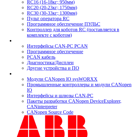
RC16 (16-18кг; 950мм)
RC20 (20-23кг; 1750мм)
RC30 (30-33кг; 1300мм)
Пульт оператора RC
Программное обеспечение ПУЛЬС
Контроллер для коботов RC (поставляется в
комплекте с коботом)
Интерфейсы CAN-PC PCAN
Программное обеспечение
PCAN кабель
Диагностика/Дисплеи
Другие устройства и ПО
Модули CANopen IO sysWORXX
Промышленные контроллеры и модули CANopen
IO
Интерфейсы и шлюзы CAN-PC
Пакеты разработки CANopen DeviceExplorer,
CANinterpreter
CANopen Source Code