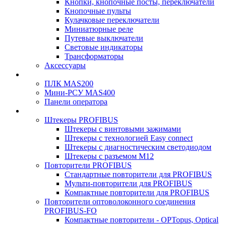
Кнопки, кнопочные посты, переключатели
Кнопочные пульты
Кулачковые переключатели
Миниатюрные реле
Путевые выключатели
Световые индикаторы
Трансформаторы
Аксессуары
ПЛК MAS200
Мини-РСУ MAS400
Панели оператора
Штекеры PROFIBUS
Штекеры с винтовыми зажимами
Штекеры с технологией Easy connect
Штекеры с диагностическим светодиодом
Штекеры с разъемом М12
Повторители PROFIBUS
Стандартные повторители для PROFIBUS
Мульти-повторители для PROFIBUS
Компактные повторители для PROFIBUS
Повторители оптоволоконного соединения
PROFIBUS-FO
Компактные повторители - OPTopus, Optical