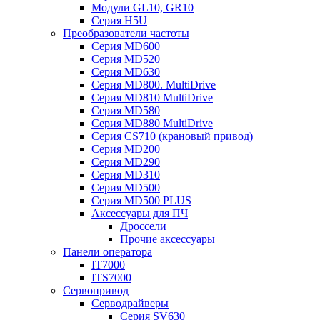
Модули GL10, GR10
Серия H5U
Преобразователи частоты
Серия MD600
Серия MD520
Серия MD630
Серия MD800. MultiDrive
Серия MD810 MultiDrive
Серия MD580
Серия MD880 MultiDrive
Серия CS710 (крановый привод)
Серия MD200
Серия MD290
Серия MD310
Серия MD500
Серия MD500 PLUS
Аксессуары для ПЧ
Дроссели
Прочие аксессуары
Панели оператора
IT7000
ITS7000
Сервопривод
Серводрайверы
Серия SV630