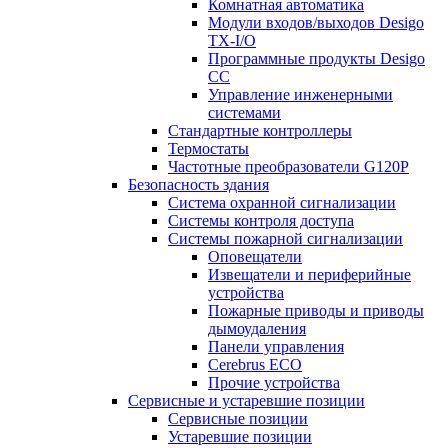
Комнатная автоматика
Модули входов/выходов Desigo
TX-I/O
Программные продукты Desigo
CC
Управление инженерными
системами
Стандартные контроллеры
Термостаты
Частотные преобразователи G120P
Безопасность здания
Система охранной сигнализации
Системы контроля доступа
Системы пожарной сигнализации
Оповещатели
Извещатели и периферийные
устройства
Пожарные приводы и приводы
дымоудаления
Панели управления
Cerebrus ECO
Прочие устройства
Сервисные и устаревшие позиции
Сервисные позиции
Устаревшие позиции