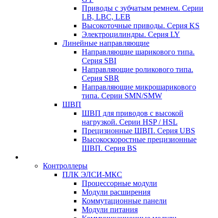
Приводы с зубчатым ремнем. Серии
LB, LBC, LEB
Высокоточные приводы. Серия KS
Электроцилиндры. Серия LY
Линейные направляющие
Направляющие шарикового типа.
Серия SBI
Направляющие роликового типа.
Серия SBR
Направляющие микрошарикового
типа. Серии SMN/SMW
ШВП
ШВП для приводов с высокой
нагрузкой. Серии HSP / HSL
Прецизионные ШВП. Серия UBS
Высокоскоростные прецизионные
ШВП. Серия BS
Контроллеры
ПЛК ЭЛСИ-МКС
Процессорные модули
Модули расширения
Коммутационные панели
Модули питания