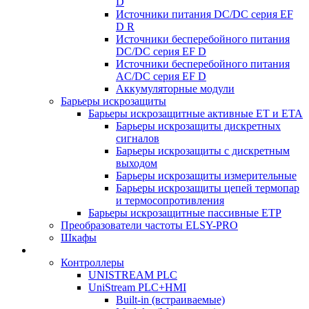
D
Источники питания DC/DC серия EF
D R
Источники бесперебойного питания
DC/DC серия EF D
Источники бесперебойного питания
AC/DC серия EF D
Аккумуляторные модули
Барьеры искрозащиты
Барьеры искрозащитные активные ET и ETA
Барьеры искрозащиты дискретных
сигналов
Барьеры искрозащиты с дискретным
выходом
Барьеры искрозащиты измерительные
Барьеры искрозащиты цепей термопар
и термосопротивления
Барьеры искрозащитные пассивные ЕТР
Преобразователи частоты ELSY-PRO
Шкафы
Контроллеры
UNISTREAM PLC
UniStream PLC+HMI
Built-in (встраиваемые)