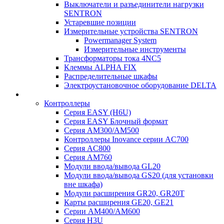
Выключатели и разъединители нагрузки
SENTRON
Устаревшие позиции
Измерительные устройства SENTRON
Powermanager System
Измерительные инструменты
Трансформаторы тока 4NC5
Клеммы ALPHA FIX
Распределительные шкафы
Электроустановочное оборудование DELTA
Контроллеры
Серия EASY (H6U)
Серия EASY Блочный формат
Серия AM300/AM500
Контроллеры Inovance серии AC700
Серия AC800
Серия AM760
Модули ввода/вывода GL20
Модули ввода/вывода GS20 (для установки
вне шкафа)
Модули расширения GR20, GR20T
Карты расширения GE20, GE21
Серии AM400/AM600
Серия H3U