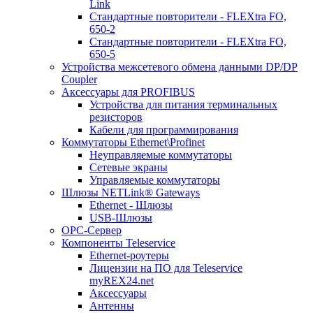
Link
Стандартные повторители - FLEXtra FO,
650-2
Стандартные повторители - FLEXtra FO,
650-5
Устройства межсетевого обмена данными DP/DP
Coupler
Аксессуары для PROFIBUS
Устройства для питания терминальных
резисторов
Кабели для программирования
Коммутаторы Ethernet\Profinet
Неуправляемые коммутаторы
Сетевые экраны
Управляемые коммутаторы
Шлюзы NETLink® Gateways
Ethernet - Шлюзы
USB-Шлюзы
ОРС-Сервер
Компоненты Teleservice
Ethernet-роутеры
Лицензии на ПО для Teleservice
myREX24.net
Аксессуары
Антенны