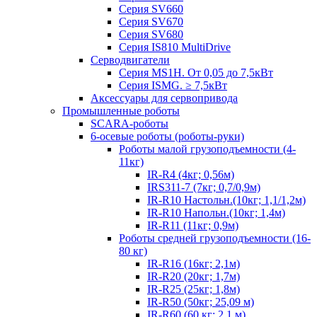
Серия SV660
Серия SV670
Серия SV680
Серия IS810 MultiDrive
Серводвигатели
Серия MS1H. От 0,05 до 7,5кВт
Серия ISMG. ≥ 7,5кВт
Аксессуары для сервопривода
Промышленные роботы
SCARA-роботы
6-осевые роботы (роботы-руки)
Роботы малой грузоподъемности (4-
11кг)
IR-R4 (4кг; 0,56м)
IRS311-7 (7кг; 0,7/0,9м)
IR-R10 Настольн.(10кг; 1,1/1,2м)
IR-R10 Напольн.(10кг; 1,4м)
IR-R11 (11кг; 0,9м)
Роботы средней грузоподъемности (16-
80 кг)
IR-R16 (16кг; 2,1м)
IR-R20 (20кг; 1,7м)
IR-R25 (25кг; 1,8м)
IR-R50 (50кг; 25,09 м)
IR-R60 (60 кг; 2,1 м)