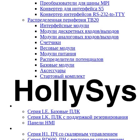
Преобразователи для шины MPI
Конвертер для интерфейса S5
Конвертер интерфейсов RS-232-to-TTY
Распределенная периферия TB20
Интерфейсные модули
Модули дискретных входов/выходов
Модули аналоговых входов/выходов
Счетчики
Весовые модули
Модули питания
Распределители потенциалов
Базовые модули
Аксесcуары
Стартовый комплект
Серия LE. Базовые ПЛК
Серия LK. ПЛК с поддержкой резервирования
Панели HMI
Серия H1. ПЧ со скалярным управлением
Серия BD600. ПЧ с векторным управлением