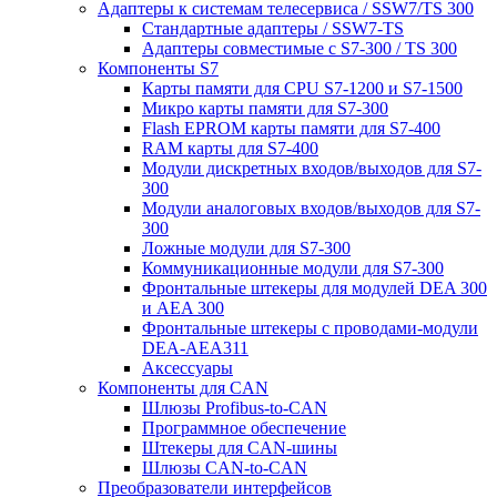
Адаптеры к системам телесервиса / SSW7/TS 300
Стандартные адаптеры / SSW7-TS
Адаптеры совместимые с S7-300 / TS 300
Компоненты S7
Карты памяти для CPU S7-1200 и S7-1500
Микро карты памяти для S7-300
Flash EPROM карты памяти для S7-400
RAM карты для S7-400
Модули дискретных входов/выходов для S7-
300
Модули аналоговых входов/выходов для S7-
300
Ложные модули для S7-300
Коммуникационные модули для S7-300
Фронтальные штекеры для модулей DEA 300
и AEA 300
Фронтальные штекеры с проводами-модули
DEA-AEA311
Аксессуары
Компоненты для CAN
Шлюзы Profibus-to-CAN
Программное обеспечение
Штекеры для CAN-шины
Шлюзы CAN-to-CAN
Преобразователи интерфейсов