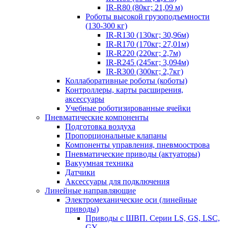
IR-R80 (80кг; 21,09 м)
Роботы высокой грузоподъемности
(130-300 кг)
IR-R130 (130кг; 30,96м)
IR-R170 (170кг; 27,01м)
IR-R220 (220кг; 2,7м)
IR-R245 (245кг; 3,094м)
IR-R300 (300кг; 2,7кг)
Коллаборативные роботы (коботы)
Контроллеры, карты расширения,
аксессуары
Учебные роботизированные ячейки
Пневматические компоненты
Подготовка воздуха
Пропорциональные клапаны
Компоненты управления, пневмоострова
Пневматические приводы (актуаторы)
Вакуумная техника
Датчики
Аксессуары для подключения
Линейные направляющие
Электромеханические оси (линейные
приводы)
Приводы с ШВП. Серии LS, GS, LSC,
GY