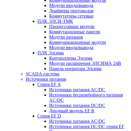
Коммуникационные модули
Модули ввода/вывода
Драйверы протоколов
Коммутаторы сетевые
ПЛК ЭЛСИ-ТМК
Процессорные модули
Коммутационные панели
Модули питания
Коммуникационные модули
Модули ввода/вывода
ПЛК Элсима
Контроллеры Элсима
Модули расширения ЭЛСИМА 24В
Панель оператора Элсима
SCADA-система
Источники питания
Серия EF A
Источники питания AC/DC
Источники бесперебойного питания
AC/DC
Источники питания DC/DC
Диодный модуль EF R
Серия EF D
Источники питания AC/DC
Источники питания DC/DC серия EF