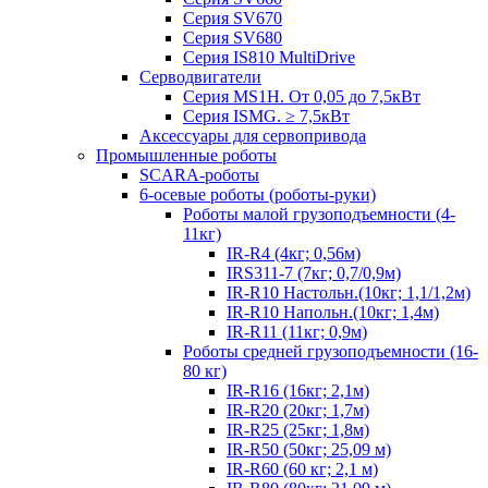
Серия SV670
Серия SV680
Серия IS810 MultiDrive
Серводвигатели
Серия MS1H. От 0,05 до 7,5кВт
Серия ISMG. ≥ 7,5кВт
Аксессуары для сервопривода
Промышленные роботы
SCARA-роботы
6-осевые роботы (роботы-руки)
Роботы малой грузоподъемности (4-
11кг)
IR-R4 (4кг; 0,56м)
IRS311-7 (7кг; 0,7/0,9м)
IR-R10 Настольн.(10кг; 1,1/1,2м)
IR-R10 Напольн.(10кг; 1,4м)
IR-R11 (11кг; 0,9м)
Роботы средней грузоподъемности (16-
80 кг)
IR-R16 (16кг; 2,1м)
IR-R20 (20кг; 1,7м)
IR-R25 (25кг; 1,8м)
IR-R50 (50кг; 25,09 м)
IR-R60 (60 кг; 2,1 м)