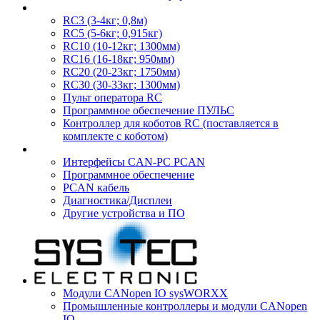
RC3 (3-4кг; 0,8м)
RC5 (5-6кг; 0,915кг)
RC10 (10-12кг; 1300мм)
RC16 (16-18кг; 950мм)
RC20 (20-23кг; 1750мм)
RC30 (30-33кг; 1300мм)
Пульт оператора RC
Программное обеспечение ПУЛЬС
Контроллер для коботов RC (поставляется в
комплекте с коботом)
Интерфейсы CAN-PC PCAN
Программное обеспечение
PCAN кабель
Диагностика/Дисплеи
Другие устройства и ПО
Модули CANopen IO sysWORXX
Промышленные контроллеры и модули CANopen
IO