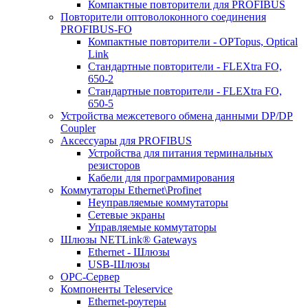
Компактные повторители для PROFIBUS
Повторители оптоволоконного соединения
PROFIBUS-FO
Компактные повторители - OPTopus, Optical
Link
Стандартные повторители - FLEXtra FO,
650-2
Стандартные повторители - FLEXtra FO,
650-5
Устройства межсетевого обмена данными DP/DP
Coupler
Аксессуары для PROFIBUS
Устройства для питания терминальных
резисторов
Кабели для программирования
Коммутаторы Ethernet\Profinet
Неуправляемые коммутаторы
Сетевые экраны
Управляемые коммутаторы
Шлюзы NETLink® Gateways
Ethernet - Шлюзы
USB-Шлюзы
ОРС-Сервер
Компоненты Teleservice
Ethernet-роутеры