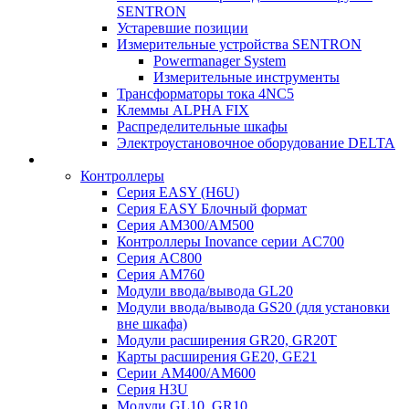
SENTRON
Устаревшие позиции
Измерительные устройства SENTRON
Powermanager System
Измерительные инструменты
Трансформаторы тока 4NC5
Клеммы ALPHA FIX
Распределительные шкафы
Электроустановочное оборудование DELTA
Контроллеры
Серия EASY (H6U)
Серия EASY Блочный формат
Серия AM300/AM500
Контроллеры Inovance серии AC700
Серия AC800
Серия AM760
Модули ввода/вывода GL20
Модули ввода/вывода GS20 (для установки
вне шкафа)
Модули расширения GR20, GR20T
Карты расширения GE20, GE21
Серии AM400/AM600
Серия H3U
Модули GL10, GR10