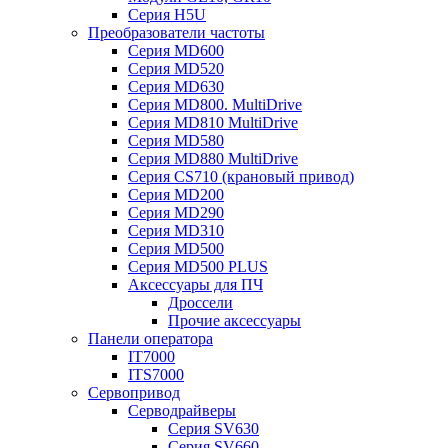
Серия H5U
Преобразователи частоты
Серия MD600
Серия MD520
Серия MD630
Серия MD800. MultiDrive
Серия MD810 MultiDrive
Серия MD580
Серия MD880 MultiDrive
Серия CS710 (крановый привод)
Серия MD200
Серия MD290
Серия MD310
Серия MD500
Серия MD500 PLUS
Аксессуары для ПЧ
Дроссели
Прочие аксессуары
Панели оператора
IT7000
ITS7000
Сервопривод
Серводрайверы
Серия SV630
Серия SV660