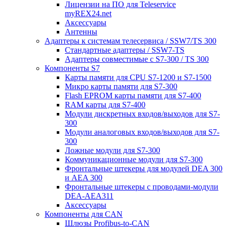
Лицензии на ПО для Teleservice
myREX24.net
Аксессуары
Антенны
Адаптеры к системам телесервиса / SSW7/TS 300
Стандартные адаптеры / SSW7-TS
Адаптеры совместимые с S7-300 / TS 300
Компоненты S7
Карты памяти для CPU S7-1200 и S7-1500
Микро карты памяти для S7-300
Flash EPROM карты памяти для S7-400
RAM карты для S7-400
Модули дискретных входов/выходов для S7-
300
Модули аналоговых входов/выходов для S7-
300
Ложные модули для S7-300
Коммуникационные модули для S7-300
Фронтальные штекеры для модулей DEA 300
и AEA 300
Фронтальные штекеры с проводами-модули
DEA-AEA311
Аксессуары
Компоненты для CAN
Шлюзы Profibus-to-CAN