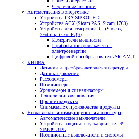
Панели оператора
Сервисные позиции
Автоматизация в энергетике
Устройства РЗА SIPROTEC
Устройства АСУ (Sicam PAS, Sicam 1703)
Устройства для измерения ЭП (Simeas,
Sentron, Sicam PQS)
Измерители мощности
Приборы контроля качества
электроэнергии
Цифровой преобра- зователь SICAM T
КИПиА
Датчики и преобразователи температуры
Датчики давления
Расходомеры
Позиционеры
Уровнемеры и сигнализаторы
Технологии взвешивания
Прочие продукты
Снимаемые с производства продукты
Низковольтная коммутационная аппаратура
Автоматические выключатели
Устройства защиты и пуска двигателей
SIMOCODE
Позиционные выключатели и системы