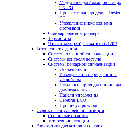
Модули входов/выходов Desigo
TX-I/O
Программные продукты Desigo
CC
Управление инженерными
системами
Стандартные контроллеры
Термостаты
Частотные преобразователи G120P
Безопасность здания
Система охранной сигнализации
Системы контроля доступа
Системы пожарной сигнализации
Оповещатели
Извещатели и периферийные
устройства
Пожарные приводы и приводы
дымоудаления
Панели управления
Cerebrus ECO
Прочие устройства
Сервисные и устаревшие позиции
Сервисные позиции
Устаревшие позиции
Автоматика для котлов и горелок