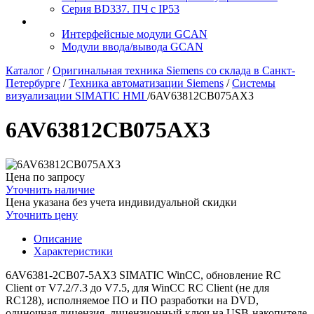
Серия BD337. ПЧ с IP53
Интерфейсные модули GCAN
Модули ввода/вывода GCAN
Каталог
/
Оригинальная техника Siemens со склада в Санкт-
Петербурге
/
Техника автоматизации Siemens
/
Системы
визуализации SIMATIC HMI
/
6AV63812CB075AX3
6AV63812CB075AX3
Цена по запросу
Уточнить наличие
Цена указана без учета индивидуальной скидки
Уточнить цену
Описание
Характеристики
6AV6381-2CB07-5AX3 SIMATIC WinCC, обновление RС
Client от V7.2/7.3 до V7.5, для WinCC RС Client (не для
RС128), исполняемое ПО и ПО разработки на DVD,
одиночная лицензия, лицензионный ключ на USB-накопителе