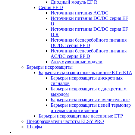
Диодный модуль EF R
Серия EF D
Источники питания AC/DC
Источники питания DC/DC серия EF
D
Источники питания DC/DC серия EF
D R
Источники бесперебойного питания
DC/DC серия EF D
Источники бесперебойного питания
AC/DC серия EF D
Аккумуляторные модули
Барьеры искрозащиты
Барьеры искрозащитные активные ET и ETA
Барьеры искрозащиты дискретных
сигналов
Барьеры искрозащиты с дискретным
выходом
Барьеры искрозащиты измерительные
Барьеры искрозащиты цепей термопар
и термосопротивления
Барьеры искрозащитные пассивные ЕТР
Преобразователи частоты ELSY-PRO
Шкафы