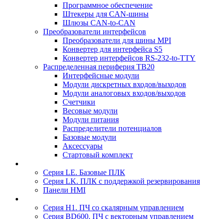
Программное обеспечение
Штекеры для CAN-шины
Шлюзы CAN-to-CAN
Преобразователи интерфейсов
Преобразователи для шины MPI
Конвертер для интерфейса S5
Конвертер интерфейсов RS-232-to-TTY
Распределенная периферия TB20
Интерфейсные модули
Модули дискретных входов/выходов
Модули аналоговых входов/выходов
Счетчики
Весовые модули
Модули питания
Распределители потенциалов
Базовые модули
Аксесcуары
Стартовый комплект
Серия LE. Базовые ПЛК
Серия LK. ПЛК с поддержкой резервирования
Панели HMI
Серия H1. ПЧ со скалярным управлением
Серия BD600. ПЧ с векторным управлением