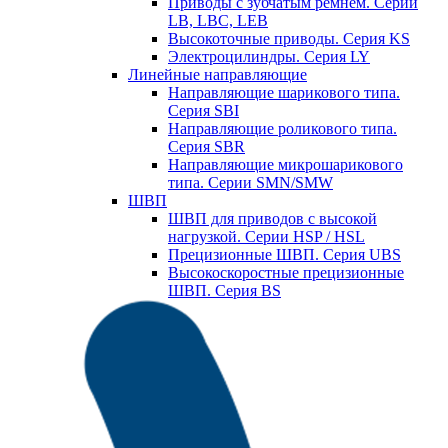
Приводы с зубчатым ремнем. Серии
LB, LBC, LEB
Высокоточные приводы. Серия KS
Электроцилиндры. Серия LY
Линейные направляющие
Направляющие шарикового типа.
Серия SBI
Направляющие роликового типа.
Серия SBR
Направляющие микрошарикового
типа. Серии SMN/SMW
ШВП
ШВП для приводов с высокой
нагрузкой. Серии HSP / HSL
Прецизионные ШВП. Серия UBS
Высокоскоростные прецизионные
ШВП. Серия BS