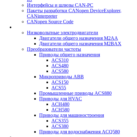
Интерфейсы и шлюзы CAN-PC
Пакеты разработки CANopen DeviceExplorer,
CANinterpreter
CANopen Source Code
Низковольтные электродвигатели
Двигатели общего назначения M2AA
Двигатели общего назначения M2BAX
Преобразователи частоты
Приводы общего назначения
ACS310
ACS480
ACS580
Микроприводы ABB
ACS150
ACS55
Промышленные приводы ACS880
Приводы для HVAC
ACH480
ACH580
Приводы для машиностроения
ACS355
ACS380
Приводы для водоснабжения ACQ580