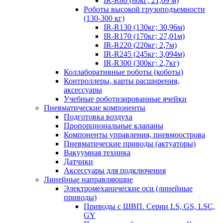
IR-R80 (80кг; 21,09 м)
Роботы высокой грузоподъемности
(130-300 кг)
IR-R130 (130кг; 30,96м)
IR-R170 (170кг; 27,01м)
IR-R220 (220кг; 2,7м)
IR-R245 (245кг; 3,094м)
IR-R300 (300кг; 2,7кг)
Коллаборативные роботы (коботы)
Контроллеры, карты расширения,
аксессуары
Учебные роботизированные ячейки
Пневматические компоненты
Подготовка воздуха
Пропорциональные клапаны
Компоненты управления, пневмоострова
Пневматические приводы (актуаторы)
Вакуумная техника
Датчики
Аксессуары для подключения
Линейные направляющие
Электромеханические оси (линейные
приводы)
Приводы с ШВП. Серии LS, GS, LSC,
GY